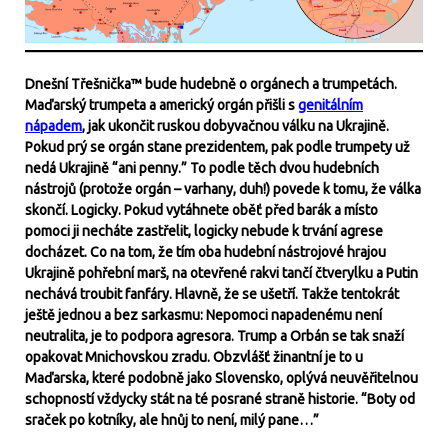
Dnešní Třešnička™ bude hudebně o orgánech a trumpetách.
Maďarský trumpeta a americký orgán přišli s
genitálním
nápadem
, jak ukončit ruskou dobyvačnou válku na Ukrajině.
Pokud prý se orgán stane prezidentem, pak podle trumpety už
nedá Ukrajině “ani penny.” To podle těch dvou hudebních
nástrojů (protože orgán – varhany, duh!) povede k tomu, že válka
skončí. Logicky. Pokud vytáhnete oběť před barák a místo
pomoci ji necháte zastřelit, logicky nebude k trvání agrese
docházet. Co na tom, že tím oba hudební nástrojové hrajou
Ukrajině pohřební marš, na otevřené rakvi tančí čtverylku a Putin
nechává troubit fanfáry. Hlavně, že se ušetří. Takže tentokrát
ještě jednou a bez sarkasmu: Nepomoci napadenému není
neutralita, je to podpora agresora. Trump a Orbán se tak snaží
opakovat Mnichovskou zradu. Obzvlášť žinantní je to u
Maďarska, které podobně jako Slovensko, oplývá neuvěřitelnou
schopností vždycky stát na té posrané straně historie. “Boty od
sraček po kotníky, ale hnůj to není, milý pane…”