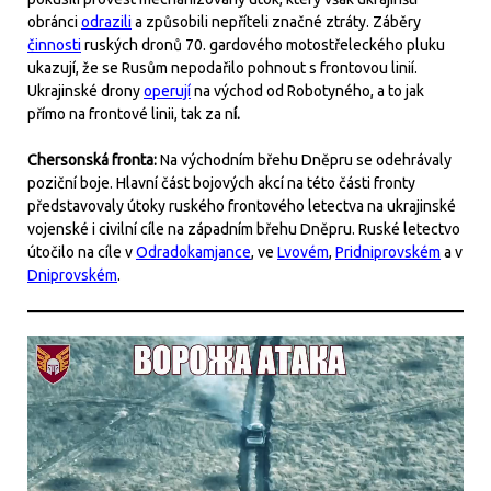
obránci
odrazili
a způsobili nepříteli značné ztráty. Záběry
činnosti
ruských dronů 70. gardového motostřeleckého pluku
ukazují, že se Rusům nepodařilo pohnout s frontovou linií.
Ukrajinské drony
operují
na východ od Robotyného, a to jak
přímo na frontové linii, tak za n
í.
Chersonská fronta:
Na východním břehu Dněpru se odehrávaly
poziční boje. Hlavní část bojových akcí na této části fronty
představovaly útoky ruského frontového letectva na ukrajinské
vojenské i civilní cíle na západním břehu Dněpru. Ruské letectvo
útočilo na cíle v
Odradokamjance
, ve
Lvovém
,
Pridniprovském
a v
Dniprovském
.