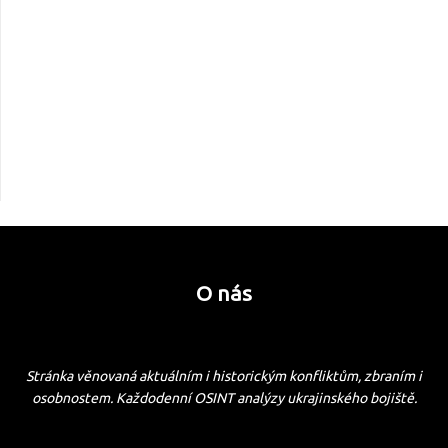
O nás
Stránka věnovaná aktuálním i historickým konfliktům, zbraním i
osobnostem. Každodenní OSINT analýzy ukrajinského bojiště.