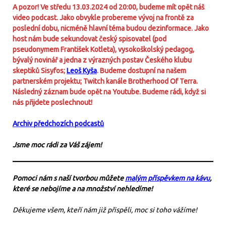
A pozor! Ve středu 13.03.2024 od 20:00, budeme mít opět náš
video podcast. Jako obvykle probereme vývoj na frontě za
poslední dobu, nicméně hlavní téma budou dezinformace. Jako
host nám bude sekundovat český spisovatel (pod
pseudonymem František Kotleta), vysokoškolský pedagog,
bývalý novinář a jedna z výrazných postav Českého klubu
skeptiků Sisyfos;
Leoš Kyša
. Budeme dostupní na našem
partnerském projektu; Twitch kanále Brotherhood Of Terra.
Následný záznam bude opět na Youtube. Budeme rádi, když si
nás přijdete poslechnout!
Archiv předchozích podcastů
Jsme moc rádi za Váš zájem!
Pomoci nám s naší tvorbou můžete
malým příspěvkem na kávu
,
které se nebojíme a na množství nehledíme!
Děkujeme všem, kteří nám již přispěli, moc si toho vážíme!