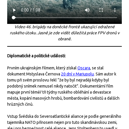
Video 46. brigády na doněcké frontě ukazující odražené
ruského útoku. Jasně je zde vidět důležitá práce FPV dronů v
obraně.
Diplomatické a politické události:
Prvním ukrajinským filmem, který získal
Oscara
, se stal
dokument Mstyslava Černova
20 dní v Mariupolu
. Sám autor k
tomu při svém proslovu řekl “že by byl nejraději kdyby byl
podobný snímek nemusel nikdy natočit”. Dokumentární film
mapuje první téměř tři týdny ruského obléhání a devastace
města, kopání masových hrobů, bombardování civilistů a dalších
hrůzných činů.
Vstup Švédska do Severoatlantické aliance je podle generálního
tajemníka NATO přínosem nejen pro tuto skandinávskou zemi,
ale i pro bezpečnost celé aliance. Jens Stoltenberg to uvedl v