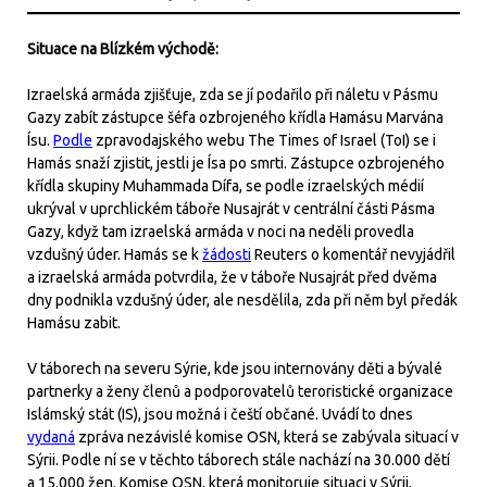
Situace na Blízkém východě:
Izraelská armáda zjišťuje, zda se jí podařilo při náletu v Pásmu
Gazy zabít zástupce šéfa ozbrojeného křídla Hamásu Marvána
Ísu.
Podle
zpravodajského webu The Times of Israel (ToI) se i
Hamás snaží zjistit, jestli je Ísa po smrti. Zástupce ozbrojeného
křídla skupiny Muhammada Dífa, se podle izraelských médií
ukrýval v uprchlickém táboře Nusajrát v centrální části Pásma
Gazy, když tam izraelská armáda v noci na neděli provedla
vzdušný úder. Hamás se k
žádosti
Reuters o komentář nevyjádřil
a izraelská armáda potvrdila, že v táboře Nusajrát před dvěma
dny podnikla vzdušný úder, ale nesdělila, zda při něm byl předák
Hamásu zabit.
V táborech na severu Sýrie, kde jsou internovány děti a bývalé
partnerky a ženy členů a podporovatelů teroristické organizace
Islámský stát (IS), jsou možná i čeští občané. Uvádí to dnes
vydaná
zpráva nezávislé komise OSN, která se zabývala situací v
Sýrii. Podle ní se v těchto táborech stále nachází na 30.000 dětí
a 15.000 žen. Komise OSN, která monitoruje situaci v Sýrii,