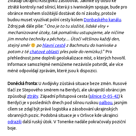
zvládají Ukrajinci Kliščijivku zásobovat. Jakmile by došlo ke
ztrátě kontroly nad silnicí, která ji s Ivanivským spojuje, bude pro
obránce mnohem složitější dostávat do ní zásoby, protože
budou muset využívat polní cesty kolem
Donbaského kanálu
.
Zdroj pak dále píše: “
Ono je to tu složité, lidské vlny +
mechanizované útoky, tak pomalinku ustupujeme, ale ničíme
jim mnoho techniky a pěchoty… Útočí většinou každý den,
stejný směr
po
hlavní cestě
z Bachmutu do Ivanivske a
potom z té
chatové oblasti
přes pole do remízku:)
.” Pro
přehlednost jsme doplnili geolokalizace míst, o kterých hovořil.
Informace samozřejmě nemůžeme nezávisle potvrdit, ale více
méně odpovídají zprávám, které jsou k dispozici.
Doněcká fronta:
U Avdijivky zůstává situace beze změn. Rusové
tlačí ze Stepového směrem na Berdyči, ale ukrajinští obránci jim
způsobují
ztráty
. Západní přístupová cesta (
silnice O-05-42
) k
Berdyči je v posledních dnech pod silnou ruskou
palbou
, jasným
cílem se zdají být právě logistika a zásobování ukrajinských
obranných pozic. Podobná situace je v Orlivce kde ukrajinci
odrazili
další ruský útok. V Tonenke nadále pokračovaly poziční
boje.