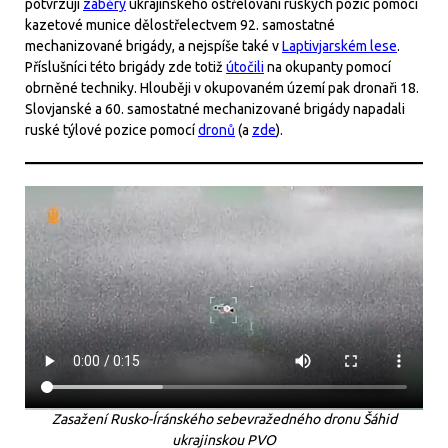
potvrzují
záběry
ukrajinského ostřelování ruských pozic pomocí
kazetové munice dělostřelectvem 92. samostatné
mechanizované brigády, a nejspíše také v
Laptivjarském lese
.
Příslušníci této brigády zde totiž
útočili
na okupanty pomocí
obrněné techniky. Hlouběji v okupovaném území pak dronaři 18.
Slovjanské a 60. samostatné mechanizované brigády napadali
ruské týlové pozice pomocí
dronů
(a
zde
).
Zasažení Rusko-Íránského sebevražedného dronu Šáhid
ukrajinskou PVO