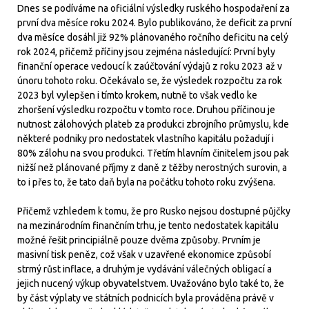
Dnes se podíváme na oficiální výsledky ruského hospodaření za
první dva měsíce roku 2024. Bylo publikováno, že deficit za první
dva měsíce dosáhl již 92% plánovaného ročního deficitu na celý
rok 2024, přičemž příčiny jsou zejména následující: První byly
finanční operace vedoucí k zaúčtování výdajů z roku 2023 až v
únoru tohoto roku. Očekávalo se, že výsledek rozpočtu za rok
2023 byl vylepšen i tímto krokem, nutně to však vedlo ke
zhoršení výsledku rozpočtu v tomto roce. Druhou příčinou je
nutnost zálohových plateb za produkci zbrojního průmyslu, kde
některé podniky pro nedostatek vlastního kapitálu požadují i
80% zálohu na svou produkci. Třetím hlavním činitelem jsou pak
nižší než plánované příjmy z daně z těžby nerostných surovin, a
to i přes to, že tato daň byla na počátku tohoto roku zvýšena.
Přičemž vzhledem k tomu, že pro Rusko nejsou dostupné půjčky
na mezinárodním finančním trhu, je tento nedostatek kapitálu
možné řešit principiálně pouze dvěma způsoby. Prvním je
masivní tisk peněz, což však v uzavřené ekonomice způsobí
strmý růst inflace, a druhým je vydávání válečných obligací a
jejich nucený výkup obyvatelstvem. Uvažováno bylo také to, že
by část výplaty ve státních podnicích byla prováděna právě v