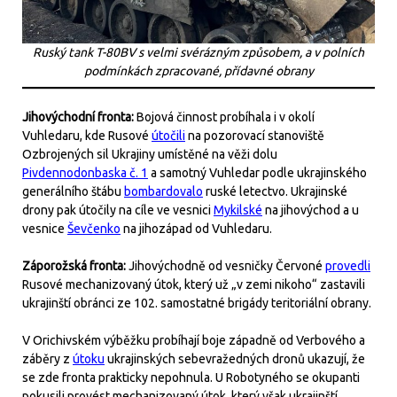
Ruský tank T-80BV s velmi svérázným způsobem, a v polních
podmínkách zpracované, přídavné obrany
Jihovýchodní fronta:
Bojová činnost probíhala i v okolí
Vuhledaru, kde Rusové
útočili
na pozorovací stanoviště
Ozbrojených sil Ukrajiny umístěné na věži dolu
Pivdennodonbaska č. 1
a samotný Vuhledar podle ukrajinského
generálního štábu
bombardovalo
ruské letectvo. Ukrajinské
drony pak útočily na cíle ve vesnici
Mykilské
na jihovýchod a u
vesnice
Ševčenko
na jihozápad od Vuhledaru.
Záporožská fronta:
Jihovýchodně od vesničky Červoné
provedli
Rusové mechanizovaný útok, který už „v zemi nikoho“ zastavili
ukrajinští obránci ze 102. samostatné brigády teritoriální obrany.
V Orichivském výběžku probíhají boje západně od Verbového a
záběry z
útoku
ukrajinských sebevražedných dronů ukazují, že
se zde fronta prakticky nepohnula. U Robotyného se okupanti
pokusili provést mechanizovaný útok, který však ukrajinští