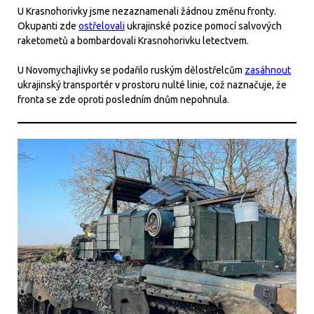
U Krasnohorivky jsme nezaznamenali žádnou změnu fronty.
Okupanti zde
ostřelovali
ukrajinské pozice pomocí salvových
raketometů a bombardovali Krasnohorivku letectvem.
U Novomychajlivky se podařilo ruským dělostřelcům
zasáhnout
ukrajinský transportér v prostoru nulté linie, což naznačuje, že
fronta se zde oproti posledním dnům nepohnula.