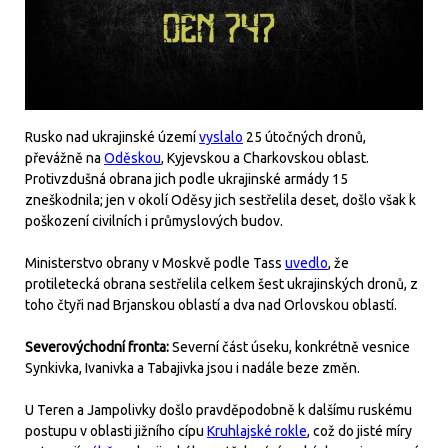
Rusko nad ukrajinské území
vyslalo
25 útočných dronů,
převážně na
Oděskou
, Kyjevskou a Charkovskou oblast.
Protivzdušná obrana jich podle ukrajinské armády 15
zneškodnila; jen v okolí Oděsy jich sestřelila deset, došlo však k
poškození civilních i průmyslových budov.
Ministerstvo obrany v Moskvě podle Tass
uvedlo
, že
protiletecká obrana sestřelila celkem šest ukrajinských dronů, z
toho čtyři nad Brjanskou oblastí a dva nad Orlovskou oblastí.
Severovýchodní fronta:
Severní část úseku, konkrétně vesnice
Synkivka, Ivanivka a Tabajivka jsou i nadále beze změn.
U Teren a Jampolivky došlo pravděpodobně k dalšímu ruskému
postupu v oblasti jižního cípu
Kruhlajské rokle
, což do jisté míry