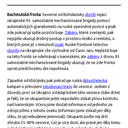
Bachmutská fronta:
Severně od Bohdanivky
útočili
vojáci
ukrajinské 93. samostatné mechanizované brigády pomocí
automatických granátometů na ruské opevněné pozice a jinak
zde pokračují spíše poziční boje.
Záběry
, které zveřejnili, pak
nejspíše ukazují drobný postup v prostoru lesíků a remízků, o
kterých jsme již v minulosti
psali
. Ruské frontové letectvo
útočilo
na Ukrajinské cíle východně od Časiv Jaru. Nejtěžší boje
na této frontě se odehrávají v Ivanivském, ale
záběry
z dronu 93.
samostatné mechanizované brigády ukazují, že se zde fronta
oproti předchozímu dni nepohnula.
Západně od Kliščijivky pak pokračuje ruská
dělostřelecká
kampaň o přerušení
zásobovací trasy
do vesnice. Jedním z
důvodů, proč se Ukrajinci zvládají kolem této vesnice stále držet
je fakt, že se okupantům ještě nepodařilo získat plnou kontrolu
nad Ivanivským. Včera jsme dostali informace od jednoho ze
zdrojů přímo z tohoto úseku (informaci jsme získali jen díky
slibu, že jej nebudeme jmenovat). Okupanti podle něj drží
zhruba 35-40% vesnice, což je sice dost, ale právě jen díky tomu