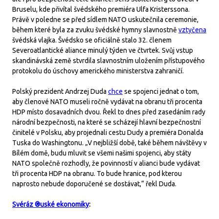
Bruselu, kde přivítal švédského premiéra Ulfa Kristerssona.
Právě v poledne se před sídlem NATO uskutečnila ceremonie,
během které byla za zvuku švédské hymny slavnostně
vztyčena
švédská vlajka. Švédsko se oficiálně stalo 32. členem
Severoatlantické aliance minulý týden ve čtvrtek. Svůj vstup
skandinávská země stvrdila slavnostním uložením přístupového
protokolu do úschovy amerického ministerstva zahraničí.
Polský prezident Andrzej Duda
chce
se spojenci jednat o tom,
aby členové NATO museli ročně vydávat na obranu tři procenta
HDP místo dosavadních dvou. Řekl to dnes před zasedáním rady
národní bezpečnosti, na které se scházejí hlavní bezpečnostní
činitelé v Polsku, aby projednali cestu Dudy a premiéra Donalda
Tuska do Washingtonu. „V nejbližší době, také během návštěvy v
Bílém domě, budu mluvit se všemi našimi spojenci, aby státy
NATO společně rozhodly, že povinností v alianci bude vydávat
tři procenta HDP na obranu. To bude hranice, pod kterou
naprosto nebude doporučené se dostávat,“ řekl Duda.
Svéráz ®uské ekonomiky
: