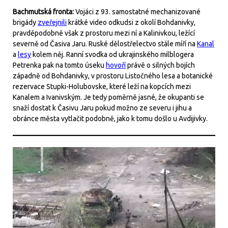
Bachmutská fronta:
Vojáci z 93. samostatné mechanizované
brigády
zveřejnili
krátké video odkudsi z okolí Bohdanivky,
pravděpodobně však z prostoru mezi ní a Kalinivkou, ležící
severně od Časiva Jaru. Ruské dělostřelectvo stále míří na
Kanal
a
lesy
kolem něj. Ranní svodka od ukrajinského milblogera
Petrenka pak na tomto úseku
hovoří
právě o silných bojích
západně od Bohdanivky, v prostoru Listočného lesa a botanické
rezervace Stupki-Holubovske, které leží na kopcích mezi
Kanalem a Ivanivským. Je tedy poměrně jasné, že okupanti se
snaží dostat k Časivu Jaru pokud možno ze severu i jihu a
obránce města vytlačit podobně, jako k tomu došlo u Avdijivky.