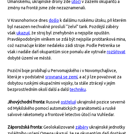
Umanskému, ukrajinské drony zde
útočí
v zázemí okupantů a
změny na frontě jsme zde nezaznamenali.
V Krasnohorivce dnes
došlo
k dalšímu ruskému útoku, při kterém
byl nasazen nechvalně proslulí “želví” tank. Pozdější záběry
však
ukazují
, že stroj byl znehybněn a nejspíše opuštěn.
Pravděpodobným viníkem se zdá být nejspíše protitanková mina,
což naznačuje kráter nedaleko zádi stroje. Podle Petrenka se
však i nadále daří okupantům sice pomalu ale vytrvale
rozšiřovat
dobyté území ve městě.
Poziční boje probíhají u Pervomajského i v Novomychajlivce,
která je v podstatně
srovnaná se zemí
, a ač ji lze považovat za
dobytou ruskými okupačními vojsky, ta stále ztrácejí v jejím
bezprostředním okolí další a další
techniku
.
Jihovýchodní fronta:
Rusové
ostřelují
ukrajinské pozice severně
od Mykilského pomocí automatických granátometů a ruské
salvové raketomety a frontové letectvo útočí na Vuhledar.
Záporožská fronta:
Geolokalizované
záběry
ukrajinské jednotky
zvláštního určení Omega ukazují, že se okupantům daří dostávat