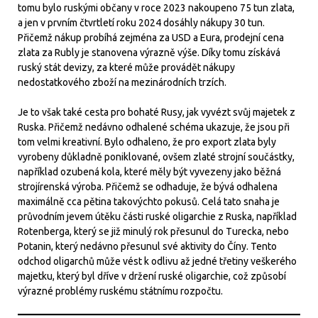
tomu bylo ruskými občany v roce 2023 nakoupeno 75 tun zlata,
a jen v prvním čtvrtletí roku 2024 dosáhly nákupy 30 tun.
Přičemž nákup probíhá zejména za USD a Eura, prodejní cena
zlata za Rubly je stanovena výrazně výše. Díky tomu získává
ruský stát devizy, za které může provádět nákupy
nedostatkového zboží na mezinárodních trzích.
Je to však také cesta pro bohaté Rusy, jak vyvézt svůj majetek z
Ruska. Přičemž nedávno odhalené schéma ukazuje, že jsou při
tom velmi kreativní. Bylo odhaleno, že pro export zlata byly
vyrobeny důkladně poniklované, ovšem zlaté strojní součástky,
například ozubená kola, které měly být vyvezeny jako běžná
strojírenská výroba. Přičemž se odhaduje, že bývá odhalena
maximálně cca pětina takovýchto pokusů. Celá tato snaha je
průvodním jevem útěku části ruské oligarchie z Ruska, například
Rotenberga, který se již minulý rok přesunul do Turecka, nebo
Potanin, který nedávno přesunul své aktivity do Číny. Tento
odchod oligarchů může vést k odlivu až jedné třetiny veškerého
majetku, který byl dříve v držení ruské oligarchie, což způsobí
výrazné problémy ruskému státnímu rozpočtu.