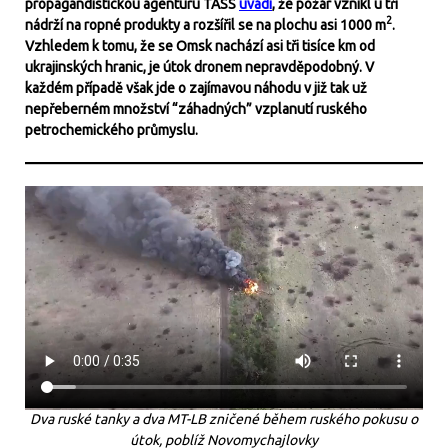
propagandistickou agenturu TASS
uvádí
, že požár vznikl u tří
2
nádrží na ropné produkty a rozšířil se na plochu asi 1000 m
.
Vzhledem k tomu, že se Omsk nachází asi tři tisíce km od
ukrajinských hranic, je útok dronem nepravděpodobný. V
každém případě však jde o zajímavou náhodu v již tak už
nepřeberném množství “záhadných” vzplanutí ruského
petrochemického průmyslu.
Dva ruské tanky a dva MT-LB zničené během ruského pokusu o
útok, poblíž Novomychajlovky