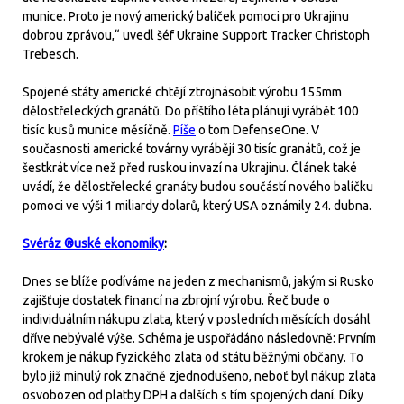
munice. Proto je nový americký balíček pomoci pro Ukrajinu
dobrou zprávou,“ uvedl šéf Ukraine Support Tracker Christoph
Trebesch.
Spojené státy americké chtějí ztrojnásobit výrobu 155mm
dělostřeleckých granátů. Do příštího léta plánují vyrábět 100
tisíc kusů munice měsíčně.
Píše
o tom DefenseOne. V
současnosti americké továrny vyrábějí 30 tisíc granátů, což je
šestkrát více než před ruskou invazí na Ukrajinu. Článek také
uvádí, že dělostřelecké granáty budou součástí nového balíčku
pomoci ve výši 1 miliardy dolarů, který USA oznámily 24. dubna.
Svéráz ®uské ekonomiky
:
Dnes se blíže podíváme na jeden z mechanismů, jakým si Rusko
zajišťuje dostatek financí na zbrojní výrobu. Řeč bude o
individuálním nákupu zlata, který v posledních měsících dosáhl
dříve nebývalé výše. Schéma je uspořádáno následovně: Prvním
krokem je nákup fyzického zlata od státu běžnými občany. To
bylo již minulý rok značně zjednodušeno, neboť byl nákup zlata
osvobozen od platby DPH a dalších s tím spojených daní. Díky