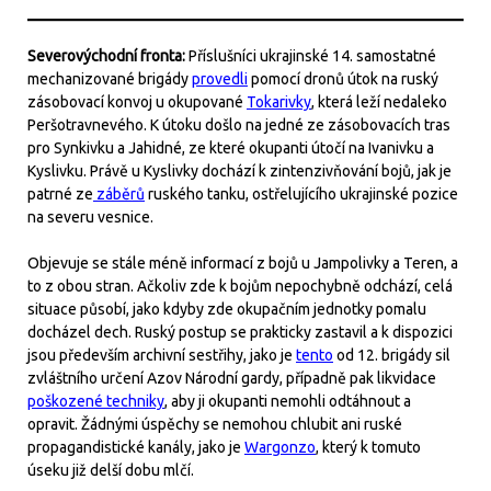
Severovýchodní fronta:
Příslušníci ukrajinské 14. samostatné
mechanizované brigády
provedli
pomocí dronů útok na ruský
zásobovací konvoj u okupované
Tokarivky
, která leží nedaleko
Peršotravnevého. K útoku došlo na jedné ze zásobovacích tras
pro Synkivku a Jahidné, ze které okupanti útočí na Ivanivku a
Kyslivku. Právě u Kyslivky dochází k zintenzivňování bojů, jak je
patrné ze
záběrů
ruského tanku, ostřelujícího ukrajinské pozice
na severu vesnice.
Objevuje se stále méně informací z bojů u Jampolivky a Teren, a
to z obou stran. Ačkoliv zde k bojům nepochybně odchází, celá
situace působí, jako kdyby zde okupačním jednotky pomalu
docházel dech. Ruský postup se prakticky zastavil a k dispozici
jsou především archivní sestřihy, jako je
tento
od 12. brigády sil
zvláštního určení Azov Národní gardy, případně pak likvidace
poškozené techniky
, aby ji okupanti nemohli odtáhnout a
opravit. Žádnými úspěchy se nemohou chlubit ani ruské
propagandistické kanály, jako je
Wargonzo
, který k tomuto
úseku již delší dobu mlčí.