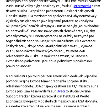
uznat poslední prezidentské volby v Rusku, kde zvítězil Vladimir
Putin. Ruské volby byly označeny za „frašku“.
Informovala
o tom
tisková služba Evropského parlamentu. Poslanci pak vyzvali
členské státy EU a mezinárodní společenství, aby neuznávaly
výsledky ruských voleb jako legitimní, protože se konaly na
okupovaných územích Ukrajiny a v Rusku nebyly „ani svobodné,
ani spravedlivé“. Poslanci navíc vyzvali členské státy EU, aby
omezily vztahy s Putinem výhradně na otázky nezbytné pro
regionální mír nebo související s humanitárními cíli a ochranou
lidských práv, jako je propuštění politických vězňů, výměna
vězňů nebo návrat ukrajinských občanů, zejména dětí
odvezených do Ruska. Je však třeba zmínit, že usnesení
Evropského parlamentu jsou spíše politickým signálem než
právní povinností.
V souvislosti s půlroční pauzou amerických dodávek vojenské
pomoci Ukrajině Evropa téměř předběhla Spojené státy v
odeslané hodnotě. USA přispěly částkou asi 43,1 miliardy eur a
Evropa přibližně 42 miliardami eur.
Uvádí
to studie Ukraine
Support Tracker, kterou zpracoval Kiel Institute of World
Economics. Evropa to v posledních měsících sice USA dohnala,
ale nedokázala zaplnit velkou mezeru, zejména v oblasti