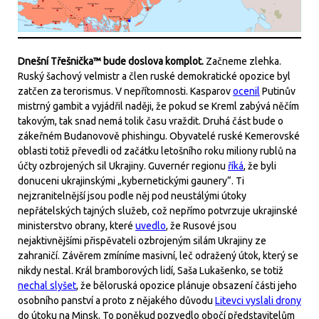
Dnešní Třešnička™ bude doslova komplot.
Začneme zlehka.
Ruský šachový velmistr a člen ruské demokratické opozice byl
zatčen za terorismus. V nepřítomnosti. Kasparov
ocenil
Putinův
mistrný gambit a vyjádřil naději, že pokud se Kreml zabývá něčím
takovým, tak snad nemá tolik času vraždit. Druhá část bude o
zákeřném Budanovově phishingu. Obyvatelé ruské Kemerovské
oblasti totiž převedli od začátku letošního roku miliony rublů na
účty ozbrojených sil Ukrajiny. Guvernér regionu
říká
, že byli
donuceni ukrajinskými „kybernetickými gaunery“. Ti
nejzranitelnější jsou podle něj pod neustálými útoky
nepřátelských tajných služeb, což nepřímo potvrzuje ukrajinské
ministerstvo obrany, které
uvedlo
, že Rusové jsou
nejaktivnějšími přispěvateli ozbrojeným silám Ukrajiny ze
zahraničí. Závěrem zmíníme masivní, leč odražený útok, který se
nikdy nestal. Král bramborových lidí, Saša Lukašenko, se totiž
nechal slyšet
, že běloruská opozice plánuje obsazení části jeho
osobního panství a proto z nějakého důvodu
Litevci vyslali drony
do útoku na Minsk. To poněkud pozvedlo obočí představitelům