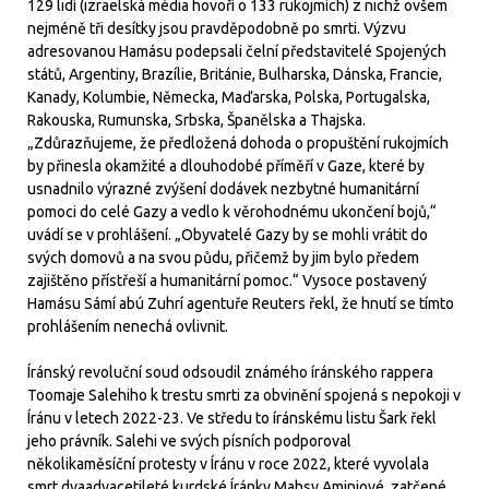
129 lidí (izraelská média hovoří o 133 rukojmích) z nichž ovšem
nejméně tři desítky jsou pravděpodobně po smrti. Výzvu
adresovanou Hamásu podepsali čelní představitelé Spojených
států, Argentiny, Brazílie, Británie, Bulharska, Dánska, Francie,
Kanady, Kolumbie, Německa, Maďarska, Polska, Portugalska,
Rakouska, Rumunska, Srbska, Španělska a Thajska.
„Zdůrazňujeme, že předložená dohoda o propuštění rukojmích
by přinesla okamžité a dlouhodobé příměří v Gaze, které by
usnadnilo výrazné zvýšení dodávek nezbytné humanitární
pomoci do celé Gazy a vedlo k věrohodnému ukončení bojů,“
uvádí se v prohlášení. „Obyvatelé Gazy by se mohli vrátit do
svých domovů a na svou půdu, přičemž by jim bylo předem
zajištěno přístřeší a humanitární pomoc.“ Vysoce postavený
Hamásu Sámí abú Zuhrí agentuře Reuters řekl, že hnutí se tímto
prohlášením nenechá ovlivnit.
Íránský revoluční soud odsoudil známého íránského rappera
Toomaje Salehiho k trestu smrti za obvinění spojená s nepokoji v
Íránu v letech 2022-23. Ve středu to íránskému listu Šark řekl
jeho právník. Salehi ve svých písních podporoval
několikaměsíční protesty v Íránu v roce 2022, které vyvolala
smrt dvaadvacetileté kurdské Íránky Mahsy Aminiové, zatčené