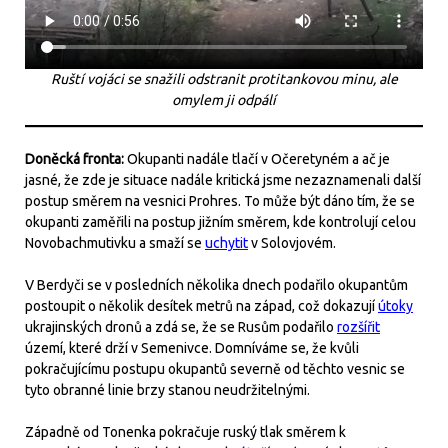
Ruští vojáci se snažili odstranit protitankovou minu, ale
omylem ji odpálí
Doněcká fronta:
Okupanti nadále tlačí v Očeretyném a ač je
jasné, že zde je situace nadále kritická jsme nezaznamenali další
postup směrem na vesnici Prohres. To může být dáno tím, že se
okupanti zaměřili na postup jižním směrem, kde kontrolují celou
Novobachmutivku a smaží se
uchytit
v Solovjovém.
V Berdyči se v posledních několika dnech podařilo okupantům
postoupit o několik desítek metrů na západ, což dokazují
útoky
ukrajinských dronů a zdá se, že se Rusům podařilo
rozšířit
území, které drží v Semenivce. Domníváme se, že kvůli
pokračujícímu postupu okupantů severně od těchto vesnic se
tyto obranné linie brzy stanou neudržitelnými.
Západně od Tonenka pokračuje ruský tlak směrem k