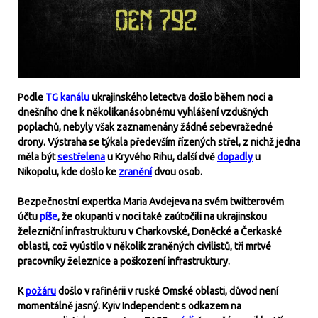
Podle
TG kanálu
ukrajinského letectva došlo během noci a
dnešního dne k několikanásobnému vyhlášení vzdušných
poplachů, nebyly však zaznamenány žádné sebevražedné
drony. Výstraha se týkala především řízených střel, z nichž jedna
měla být
sestřelena
u Kryvého Rihu, další dvě
dopadly
u
Nikopolu, kde došlo ke
zranění
dvou osob.
Bezpečnostní expertka Maria Avdejeva na svém twitterovém
účtu
píše
, že okupanti v noci také zaútočili na ukrajinskou
železniční infrastrukturu v Charkovské, Doněcké a Čerkaské
oblasti, což vyústilo v několik zraněných civilistů, tři mrtvé
pracovníky železnice a poškození infrastruktury.
K
požáru
došlo v rafinérii v ruské Omské oblasti, důvod není
momentálně jasný. Kyiv Independent s odkazem na