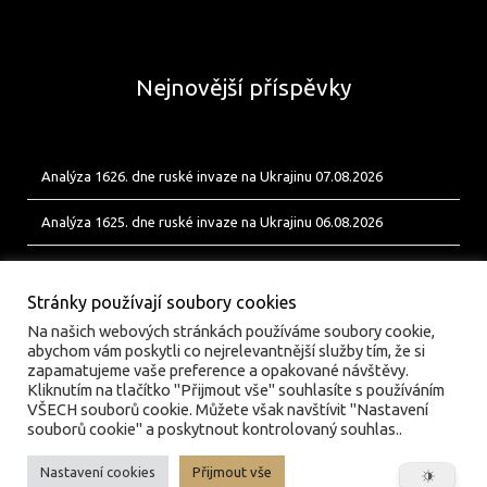
Nejnovější příspěvky
Analýza 1626. dne ruské invaze na Ukrajinu 07.08.2026
Analýza 1625. dne ruské invaze na Ukrajinu 06.08.2026
Analýza 1624. dne ruské invaze na Ukrajinu 05.08.2026
Stránky používají soubory cookies
Na našich webových stránkách používáme soubory cookie,
abychom vám poskytli co nejrelevantnější služby tím, že si
zapamatujeme vaše preference a opakované návštěvy.
Kliknutím na tlačítko "Přijmout vše" souhlasíte s používáním
VŠECH souborů cookie. Můžete však navštívit "Nastavení
souborů cookie" a poskytnout kontrolovaný souhlas..
Nastavení cookies
Přijmout vše
© valka.online | Vydavatel: Jan Tofl, Plzeň | ISSN 3029-