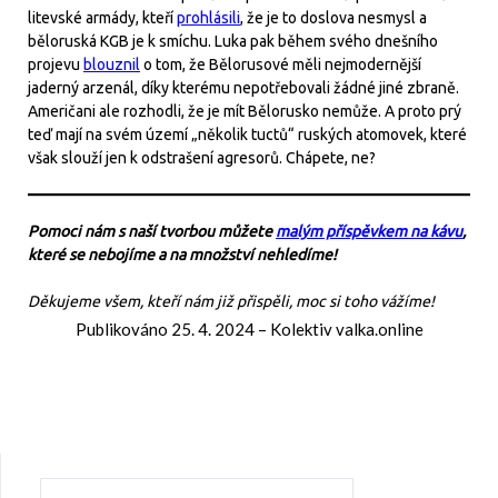
litevské armády, kteří
prohlásili
, že je to doslova nesmysl a
běloruská KGB je k smíchu. Luka pak během svého dnešního
projevu
blouznil
o tom, že Bělorusové měli nejmodernější
jaderný arzenál, díky kterému nepotřebovali žádné jiné zbraně.
Američani ale rozhodli, že je mít Bělorusko nemůže. A proto prý
teď mají na svém území „několik tuctů“ ruských atomovek, které
však slouží jen k odstrašení agresorů. Chápete, ne?
Pomoci nám s naší tvorbou můžete
malým příspěvkem na kávu
,
které se nebojíme a na množství nehledíme!
Děkujeme všem, kteří nám již přispěli, moc si toho vážíme!
Publikováno
25. 4. 2024
–
Kolektiv valka.online