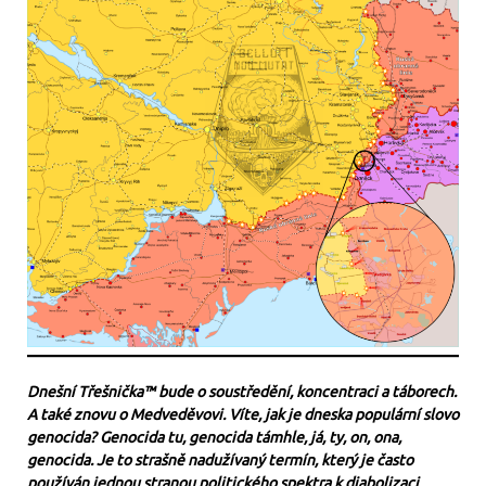
Dnešní Třešnička™ bude o soustředění, koncentraci a táborech.
A také znovu o Medveděvovi. Víte, jak je dneska populární slovo
genocida? Genocida tu, genocida támhle, já, ty, on, ona,
genocida. Je to strašně nadužívaný termín, který je často
používán jednou stranou politického spektra k diabolizaci