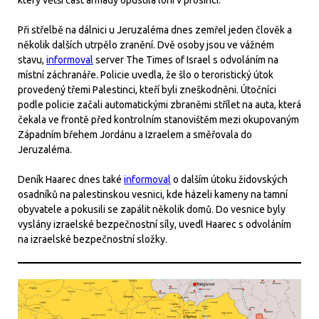
který větší část armády opustila loni v prosinci.
Při střelbě na dálnici u Jeruzaléma dnes zemřel jeden člověk a
několik dalších utrpělo zranění. Dvě osoby jsou ve vážném
stavu,
informoval
server The Times of Israel s odvoláním na
místní záchranáře. Policie uvedla, že šlo o teroristický útok
provedený třemi Palestinci, kteří byli zneškodněni. Útočníci
podle policie začali automatickými zbraněmi střílet na auta, která
čekala ve frontě před kontrolním stanovištěm mezi okupovaným
Západním břehem Jordánu a Izraelem a směřovala do
Jeruzaléma.
Deník Haarec dnes také
informoval
o dalším útoku židovských
osadníků na palestinskou vesnici, kde házeli kameny na tamní
obyvatele a pokusili se zapálit několik domů. Do vesnice byly
vyslány izraelské bezpečnostní síly, uvedl Haarec s odvoláním
na izraelské bezpečnostní složky.