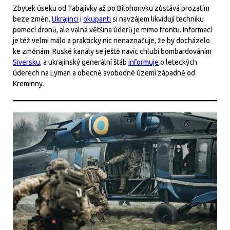
Zbytek úseku od Tabajivky až po Bilohorivku zůstává prozatím
beze změn.
Ukrajinci
i
okupanti
si navzájem likvidují techniku
pomocí dronů, ale valná většina úderů je mimo frontu. Informací
je též velmi málo a prakticky nic nenaznačuje, že by docházelo
ke změnám. Ruské kanály se ještě navíc chlubí bombardováním
Siversku
, a ukrajinský generální štáb
informuje
o leteckých
úderech na Lyman a obecně svobodné území západně od
Kreminny.