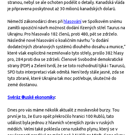
stranou, nebyl se ale ochoten podělit o detaily. Kanadská vláda
je připravena poskytnout až 30 milionů kanadských dolarů.
Němečtí zákonodárci dnes při
hlasování
ve Spolkovém sněmu
zamítli opoziční návrh možnost dodání řízených střel Taurus na
Ukrajinu. Pro hlasovalo 182 členů, proti 480, pět se zdrželo.
Následné nové hlasování o koaličním návrhu “o dodání
dodatečných zbraňových systémů dlouhého dosahu a munice,”
které však explicitně nezmiňovalo tyto střely, prošlo 382 hlasy
pro, 284 proti dva se zdrželi. Členové Svobodné demokratické
strany (FDP) a Zelení tvrdí, že se toto rozhodnutí týká i Taurusů,
SPD tuto interpretaci však odmítá. Není tedy stále jasné, zda se
tyto zbraně, které Ukrajina tak moc potřebuje, skutečně do
země dostanou.
Svéráz ®uské ekonomiky
:
Dnes pro vás máme několik aktualit z moskevské burzy. Tou
první je to, že Euro opět překročilo hranici 100 Rublů, tato
událost byla jednou z hlavních včerejších zpráv v ruských
médiích. Velmi také poklesla cena ruského plynu, který se v