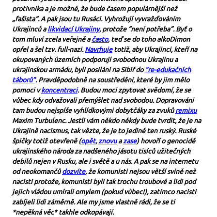
protivníka a je možné, že bude časem populárnější než
„fašista“. A pak jsou tu Rusáci. Vyhrožují vyvražďováním
Ukrajinců a
likvidac
í
Ukrajiny
, protože “není potřeba”. Byť o
tom mluví zcela veřejně a
často
, teď se do toho alkoDimon
opřel a šel tzv. full-nazi.
Navrhuje
totiž, aby Ukrajinci, kteří na
okupovaných územích podporují svobodnou Ukrajinu a
ukrajinskou armádu, byli posíláni na Sibiř do
“re-edukačních
táborů”
. Pravděpodobně na soustředění, které by jim mělo
pomoci v
koncentraci
. Budou moci zpytovat svědomí, že se
vůbec kdy odvažovali přemýšlet nad svobodou. Dopravováni
tam budou nejspíše vyhlídkovými dobytčáky za zvuků
remixu
Maxim Turbulenc. Jestli vám někdo někdy bude tvrdit, že je na
Ukrajině nacismus, tak vězte, že je to jedině ten ruský. Ruské
špičky totiž otevřeně (
opět
,
znovu
a
zase
) hovoří o genocidě
ukrajinského národa za nadšeného jásotu tisíců užitečných
debilů nejen v Rusku, ale i světě a u nás. A pak se na internetu
od neokomančů
dozvíte
, že komunisti nejsou větší svině než
nacisti protože, komunisti byli tak trochu troubové a lidi pod
jejich vládou umírali omylem (pokud vůbec!), zatímco nacisti
zabíjeli lidi záměrně. Ale my jsme vlastně rádi, že se ti
*nepěkná věc* takhle odkopávají.