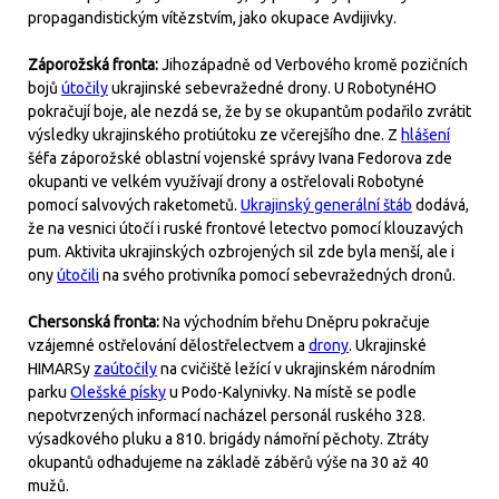
propagandistickým vítězstvím, jako okupace Avdijivky.
Záporožská fronta:
Jihozápadně od Verbového kromě pozičních
bojů
útočily
ukrajinské sebevražedné drony. U RobotynéHO
pokračují boje, ale nezdá se, že by se okupantům podařilo zvrátit
výsledky ukrajinského protiútoku ze včerejšího dne. Z
hlášení
šéfa záporožské oblastní vojenské správy Ivana Fedorova zde
okupanti ve velkém využívají drony a ostřelovali Robotyné
pomocí salvových raketometů.
Ukrajinský generální štáb
dodává,
že na vesnici útočí i ruské frontové letectvo pomocí klouzavých
pum. Aktivita ukrajinských ozbrojených sil zde byla menší, ale i
ony
útočili
na svého protivníka pomocí sebevražedných dronů.
Chersonská fronta:
Na východním břehu Dněpru pokračuje
vzájemné ostřelování dělostřelectvem a
drony
. Ukrajinské
HIMARSy
zaútočily
na cvičiště ležící v ukrajinském národním
parku
Olešské písky
u Podo-Kalynivky. Na místě se podle
nepotvrzených informací nacházel personál ruského 328.
výsadkového pluku a 810. brigády námořní pěchoty. Ztráty
okupantů odhadujeme na základě záběrů výše na 30 až 40
mužů.