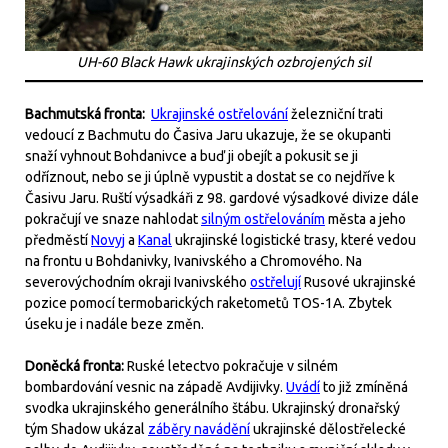
UH-60 Black Hawk ukrajinských ozbrojených sil
Bachmutská fronta:
Ukrajinské ostřelování
železniční trati
vedoucí z Bachmutu do Časiva Jaru ukazuje, že se okupanti
snaží vyhnout Bohdanivce a buď ji obejít a pokusit se ji
odříznout, nebo se ji úplně vypustit a dostat se co nejdříve k
Časivu Jaru. Ruští výsadkáři z 98. gardové výsadkové divize dále
pokračují ve snaze nahlodat
silným ostřelováním
města a jeho
předměstí
Novyj
a
Kanal
ukrajinské logistické trasy, které vedou
na frontu u Bohdanivky, Ivanivského a Chromového. Na
severovýchodním okraji Ivanivského
ostřelují
Rusové ukrajinské
pozice pomocí termobarických raketometů TOS-1A. Zbytek
úseku je i nadále beze změn.
Doněcká fronta:
Ruské letectvo pokračuje v silném
bombardování vesnic na západě Avdijivky.
Uvádí
to již zmíněná
svodka ukrajinského generálního štábu. Ukrajinský dronařský
tým Shadow ukázal
záběry navádění
ukrajinské dělostřelecké