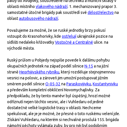
palby do Avdijivky, soustředěné na techniku a muniční sklady v
oblasti místního
vlakového nádraží
. 1. mechanizovaný prapor 3.
samostatné útočné brigády pak soustředí své
dělostřelectvo
na
oblast
autobusového nádraží
.
Považujeme za možné, že se ruské jednotky brzy pokusí
vstoupit do Krasnohorivky, kde
ostřelují
ukrajinské pozice na
sídlišti nedaleko křižovatky
Vostočné a Centralné
ulice. na
východě města.
Ruský průlom u Pobjedy nejspíše povede k dalšímu pohybu
okupačních jednotek na západ podél silnice
N-15
a na jižní
straně
Heorhijivského rybníku
, který rozděluje stejnojmennou
vesnici na polovic, a zároveň jim umožní postupovat jižním
směrem podél silnice
O-05-32
na
Paraskovijivku
,
Kosťantynivku
a především kompletní obklíčení Novomychajlivky. Za
předpokladu, že by tento manévr byl úspěšný, hrozí možné
odříznutí nejen těchto vesnic, ale i Vuhledaru od jediné
dostatečně velké logistické trasy v oblasti. Nechceme
spekulovat, ale je je možné, že přesně o toto ruskému velení jde.
Získání Vuhledaru, na kterém si nechvalně proslulá 155. brigáda
námořní pěchoty vylámala zuby, by pro něj byl podobným