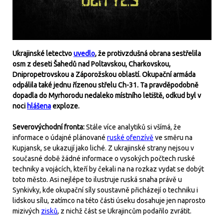
Ukrajinské letectvo
uvedlo
, že protivzdušná obrana sestřelila
osm z deseti Šahedů nad Poltavskou, Charkovskou,
Dnipropetrovskou a Záporožskou oblastí. Okupační armáda
odpálila také jednu řízenou střelu Ch-31. Ta pravděpodobně
dopadla do Myrhorodu nedaleko místního letiště, odkud byl v
noci
hlášena
exploze.
Severovýchodní fronta:
Stále více analytiků si všímá, že
informace o údajné plánované
ruské ofenzívě
ve směru na
Kupjansk, se ukazují jako liché. Z ukrajinské strany nejsou v
současné době žádné informace o vysokých počtech ruské
techniky a vojácích, kteří by čekali na na rozkaz vydat se dobýt
toto město. Asi nejlépe to ilustruje ruská snaha právě u
Synkivky, kde okupační síly soustavně přicházejí o techniku i
lidskou sílu, zatímco na této části úseku dosahuje jen naprosto
mizivých
zisků
, z nichž část se Ukrajincům podařilo zvrátit.