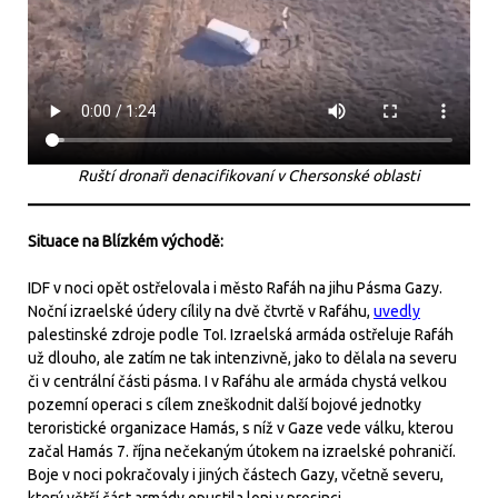
Ruští dronaři denacifikovaní v Chersonské oblasti
Situace na Blízkém východě:
IDF v noci opět ostřelovala i město Rafáh na jihu Pásma Gazy.
Noční izraelské údery cílily na dvě čtvrtě v Rafáhu,
uvedly
palestinské zdroje podle ToI. Izraelská armáda ostřeluje Rafáh
už dlouho, ale zatím ne tak intenzivně, jako to dělala na severu
či v centrální části pásma. I v Rafáhu ale armáda chystá velkou
pozemní operaci s cílem zneškodnit další bojové jednotky
teroristické organizace Hamás, s níž v Gaze vede válku, kterou
začal Hamás 7. října nečekaným útokem na izraelské pohraničí.
Boje v noci pokračovaly i jiných částech Gazy, včetně severu,