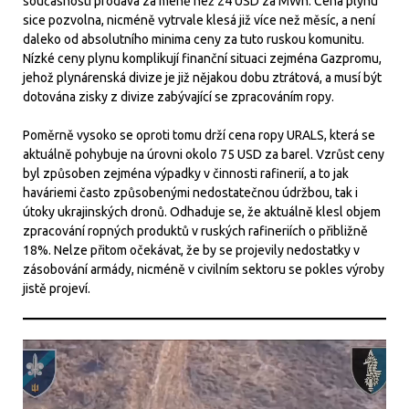
současnosti prodává za méně než 24 USD za MWh. Cena plynu
sice pozvolna, nicméně vytrvale klesá již více než měsíc, a není
daleko od absolutního minima ceny za tuto ruskou komunitu.
Nízké ceny plynu komplikují finanční situaci zejména Gazpromu,
jehož plynárenská divize je již nějakou dobu ztrátová, a musí být
dotována zisky z divize zabývající se zpracováním ropy.
Poměrně vysoko se oproti tomu drží cena ropy URALS, která se
aktuálně pohybuje na úrovni okolo 75 USD za barel. Vzrůst ceny
byl způsoben zejména výpadky v činnosti rafinerií, a to jak
haváriemi často způsobenými nedostatečnou údržbou, tak i
útoky ukrajinských dronů. Odhaduje se, že aktuálně klesl objem
zpracování ropných produktů v ruských rafineriích o přibližně
18%. Nelze přitom očekávat, že by se projevily nedostatky v
zásobování armády, nicméně v civilním sektoru se pokles výroby
jistě projeví.