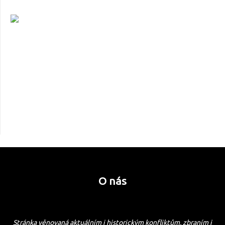
O nás
Stránka věnovaná aktuálním i historickým konfliktům, zbraním i