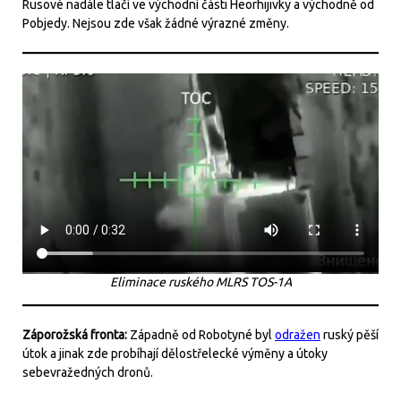
Rusové nadále tlačí ve východní části Heorhijivky a východně od
Pobjedy. Nejsou zde však žádné výrazné změny.
Eliminace ruského MLRS TOS-1A
Záporožská fronta:
Západně od Robotyné byl
odražen
ruský pěší
útok a jinak zde probíhají dělostřelecké výměny a útoky
sebevražedných dronů.