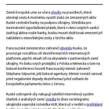
Země Evropské unie se včera
shodly
na pravidlech, která
otevírají cestu k možnému využití zisků ze zmrazených aktiv
Ruské centrální banky na podporu Ukrajiny. Střediska pro
mezinárodní vypořádávání plateb, která v rámci unijních sankcí
zadržují aktiva ruské banky, budou muset dodržovat omezení při
nakládání s mimořádnými zisky z těchto aktiv.
Francouzské ministerstvo zahraničí
obvinilo
Rusko, že
provozuje rozsáhlou síť dezinformačních internetových
platforem, jejichž obsah cílí na obyvatele v partnerských zemí
Ukrajiny. Po boku svých protějšků z Polska a Německa o tom na
tiskové konferenci hovořil francouzský ministr zahraničí
Stéphane Séjourné, píší tiskové agentury. Ministr rovněž varoval
před negativními dopady dezinformací před volbami do
Evropského parlamentu letos v červnu.
Ruské ozbrojené síly nakupují satelitní internetový systém
Starlink z arabských zemí.
Uvedla
to dnes na telegramu
ukrajinská vojenská rozvědka HUR, která už v neděli v
prohlášení