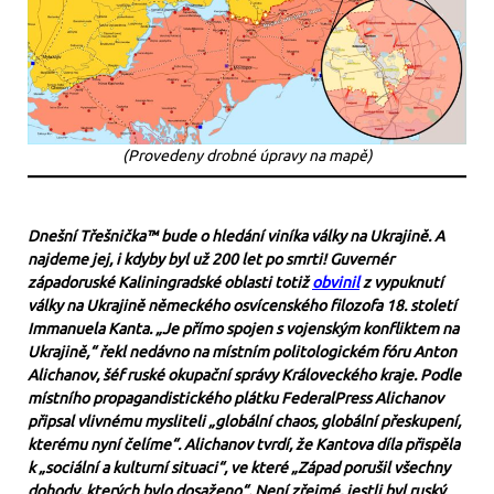
(Provedeny drobné úpravy na mapě)
Dnešní Třešnička™ bude o hledání viníka války na Ukrajině. A
najdeme jej, i kdyby byl už 200 let po smrti! Guvernér
západoruské Kaliningradské oblasti totiž
obvinil
z vypuknutí
války na Ukrajině německého osvícenského filozofa 18. století
Immanuela Kanta. „Je přímo spojen s vojenským konfliktem na
Ukrajině,“ řekl nedávno na místním politologickém fóru Anton
Alichanov, šéf ruské okupační správy Královeckého kraje. Podle
místního propagandistického plátku FederalPress Alichanov
připsal vlivnému mysliteli „globální chaos, globální přeskupení,
kterému nyní čelíme“. Alichanov tvrdí, že Kantova díla přispěla
k „sociální a kulturní situaci“, ve které „Západ porušil všechny
dohody, kterých bylo dosaženo“. Není zřejmé, jestli byl ruský