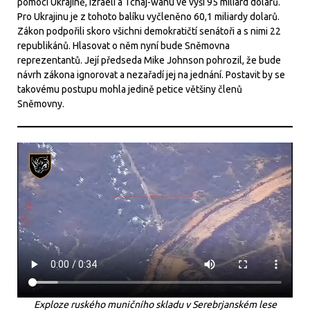
pomoci Ukrajině, Izraeli a Tchaj-wanu ve výši 95 miliard dolarů.
Pro Ukrajinu je z tohoto balíku vyčleněno 60,1 miliardy dolarů.
Zákon podpořili skoro všichni demokratičtí senátoři a s nimi 22
republikánů. Hlasovat o něm nyní bude Sněmovna
reprezentantů. Její předseda Mike Johnson pohrozil, že bude
návrh zákona ignorovat a nezařadí jej na jednání. Postavit by se
takovému postupu mohla jedině petice většiny členů
Sněmovny.
Exploze ruského muničního skladu v Serebrjanském lese