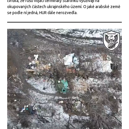
tvrdila, že ruští vojáci terminály Starlinku využívají na
okupovaných částech ukrajinského území. O jaké arabské země
se podle ní jedná, HUR dále nerozvedla.