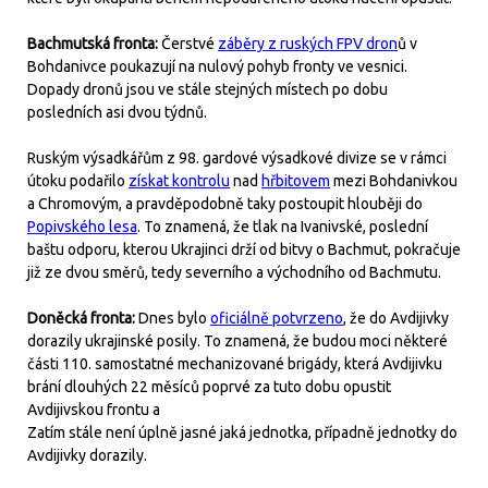
Bachmutská fronta:
Čerstvé
záběry z ruských FPV dron
ů v
Bohdanivce poukazují na nulový pohyb fronty ve vesnici.
Dopady dronů jsou ve stále stejných místech po dobu
posledních asi dvou týdnů.
Ruským výsadkářům z 98. gardové výsadkové divize se v rámci
útoku podařilo
získat kontrolu
nad
hřbitovem
mezi Bohdanivkou
a Chromovým, a pravděpodobně taky postoupit hlouběji do
Popivského lesa
. To znamená, že tlak na Ivanivské, poslední
baštu odporu, kterou Ukrajinci drží od bitvy o Bachmut, pokračuje
již ze dvou směrů, tedy severního a východního od Bachmutu.
Doněcká fronta:
Dnes bylo
oficiálně potvrzeno
, že do Avdijivky
dorazily ukrajinské posily. To znamená, že budou moci některé
části 110. samostatné mechanizované brigády, která Avdijivku
brání dlouhých 22 měsíců poprvé za tuto dobu opustit
Avdijivskou frontu a
Zatím stále není úplně jasné jaká jednotka, případně jednotky do
Avdijivky dorazily.