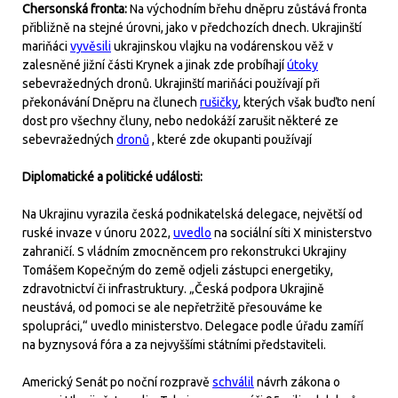
Chersonská fronta:
Na východním břehu dněpru zůstává fronta
přibližně na stejné úrovni, jako v předchozích dnech. Ukrajinští
mariňáci
vyvěsili
ukrajinskou vlajku na vodárenskou věž v
zalesněné jižní části Krynek a jinak zde probíhají
útoky
sebevražedných dronů. Ukrajinští mariňáci používají při
překonávání Dněpru na člunech
rušičky
, kterých však buďto není
dost pro všechny čluny, nebo nedokáží zarušit některé ze
sebevražedných
dronů
, které zde okupanti používají
Diplomatické a politické události:
Na Ukrajinu vyrazila česká podnikatelská delegace, největší od
ruské invaze v únoru 2022,
uvedlo
na sociální síti X ministerstvo
zahraničí. S vládním zmocněncem pro rekonstrukci Ukrajiny
Tomášem Kopečným do země odjeli zástupci energetiky,
zdravotnictví či infrastruktury. „Česká podpora Ukrajině
neustává, od pomoci se ale nepřetržitě přesouváme ke
spolupráci,“ uvedlo ministerstvo. Delegace podle úřadu zamíří
na byznysová fóra a za nejvyššími státními představiteli.
Americký Senát po noční rozpravě
schválil
návrh zákona o