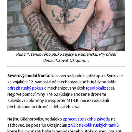
Rus z 1. tankového pluku zajatý u Kupjansku. Prý přišel
denacifikovat Ukrajinu…
Severovýchodní fronta:
Na severozápadním přístupu k Synkivce
se vojákům 32. samostatné mechanizované brigády podařilo
odrazit ruský pokus
o mechanizovaný útok (
geolokalizace
).
Nejprve pomocí miny TM-62 (údajně shozené dronem)
zlikvidovali obrněný transportér MT-LB, načež rozprášili
pěchotu pomocí dronů a dělostřelectva.
Na jihu Bilohoroviky, nedaleko
zpracovatelského závodu
na
sádrovec, se podařilo Ukrajincům
zničit několik ruských tanků
,
které byli okupanti během nepodařeného útoku nuceni opustit.