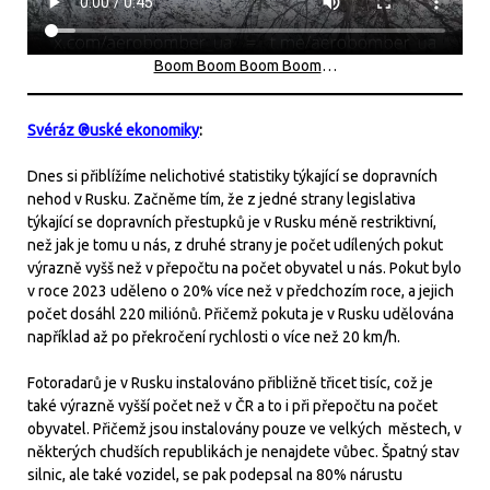
Boom Boom Boom Boom
…
Svéráz ®uské ekonomiky
:
Dnes si přiblížíme nelichotivé statistiky týkající se dopravních
nehod v Rusku. Začněme tím, že z jedné strany legislativa
týkající se dopravních přestupků je v Rusku méně restriktivní,
než jak je tomu u nás, z druhé strany je počet udílených pokut
výrazně vyšš než v přepočtu na počet obyvatel u nás. Pokut bylo
v roce 2023 uděleno o 20% více než v předchozím roce, a jejich
počet dosáhl 220 miliónů. Přičemž pokuta je v Rusku udělována
například až po překročení rychlosti o více než 20 km/h.
Fotoradarů je v Rusku instalováno přibližně třicet tisíc, což je
také výrazně vyšší počet než v ČR a to i při přepočtu na počet
obyvatel. Přičemž jsou instalovány pouze ve velkých městech, v
některých chudších republikách je nenajdete vůbec. Špatný stav
silnic, ale také vozidel, se pak podepsal na 80% nárustu