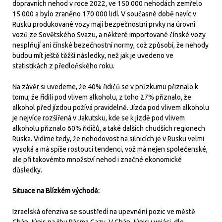
dopravních nehod v roce 2022, ve 150 000 nehodách zemřelo
15 000 a bylo zraněno 170 000 lidí. V současné době navíc v
Rusku produkované vozy mají bezpečnostní prvky na úrovni
vozů ze Sovětského Svazu, a některé importované čínské vozy
nesplňují ani čínské bezečnostní normy, což způsobí, že nehody
budou mít ještě těžší následky, než jak je uvedeno ve
statistikách z předloňského roku.
Na závěr si uvedeme, že 40% řidičů se v průzkumu přiznalo k
tomu, že řídili pod vlivem alkoholu, z toho 27% přiznalo, že
alkohol před jízdou požívá pravidelně. Jízda pod vlivem alkoholu
je nejvíce rozšířená v Jakutsku, kde se k jízdě pod vlivem
alkoholu přiznalo 60% řidičů, a také dalších chudších regionech
Ruska. Vidíme tedy, že nehodovost na silnicích je v Rusku velmi
vysoká a má spíše rostoucí tendenci, vož má nejen společenské,
ale při takovémto množství nehod i značné ekonomické
důsledky.
Situace na Blízkém východě:
Izraelská ofenziva se soustředí na upevnění pozic ve městě