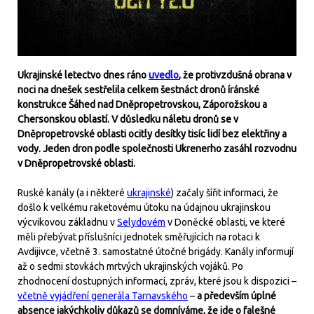
Ukrajinské letectvo dnes ráno
uvedlo
, že protivzdušná obrana v
noci na dnešek sestřelila celkem šestnáct dronů íránské
konstrukce Šáhed nad Dněpropetrovskou, Záporožskou a
Chersonskou oblastí. V důsledku náletu dronů se v
Dněpropetrovské oblasti ocitly desítky tisíc lidí bez elektřiny a
vody. Jeden dron podle společnosti Ukrenerho zasáhl rozvodnu
v Dněpropetrovské oblasti.
Ruské kanály (a i některé
ukrajinské
) začaly šířit informaci, že
došlo k velkému raketovému útoku na údajnou ukrajinskou
výcvikovou základnu v
Selydovém
v Doněcké oblasti, ve které
měli přebývat příslušníci jednotek směřujících na rotaci k
Avdijivce, včetně 3. samostatné útočné brigády. Kanály informují
až o sedmi stovkách mrtvých ukrajinských vojáků. Po
zhodnocení dostupných informací, zpráv, které jsou k dispozici –
včetně vyjádření generála Tarnavského
–
a především úplné
absence jakýchkoliv důkazů se domníváme, že jde o falešné