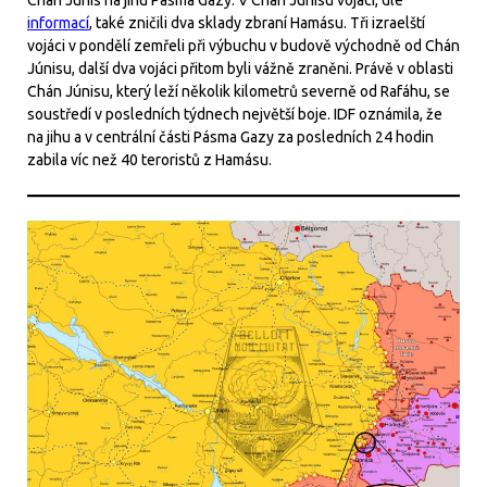
Chán Júnis na jihu Pásma Gazy. V Chán Júnisu vojáci, dle
informací
, také zničili dva sklady zbraní Hamásu. Tři izraelští
vojáci v pondělí zemřeli při výbuchu v budově východně od Chán
Júnisu, další dva vojáci přitom byli vážně zraněni. Právě v oblasti
Chán Júnisu, který leží několik kilometrů severně od Rafáhu, se
soustředí v posledních týdnech největší boje. IDF oznámila, že
na jihu a v centrální části Pásma Gazy za posledních 24 hodin
zabila víc než 40 teroristů z Hamásu.