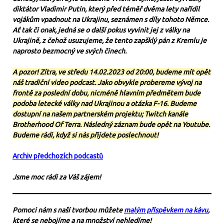
diktátor Vladimir Putin, který před téměř dvěma lety nařídil
vojákům vpadnout na Ukrajinu, seznámen s díly tohoto Němce.
Ať tak či onak, jedná se o další pokus vyvinit jej z války na
Ukrajině, z čehož usuzujeme, že tento zapšklý pán z Kremlu je
naprosto bezmocný ve svých činech.
A pozor! Zítra, ve středu 14.02.2023 od 20:00, budeme mít opět
náš tradiční video podcast. Jako obvykle probereme vývoj na
frontě za poslední dobu, nicméně hlavním předmětem bude
podoba letecké války nad Ukrajinou a otázka F-16. Budeme
dostupní na našem partnerském projektu; Twitch kanále
Brotherhood Of Terra. Následný záznam bude opět na Youtube.
Budeme rádi, když si nás přijdete poslechnout!
Archiv předchozích podcastů
Jsme moc rádi za Váš zájem!
Pomoci nám s naší tvorbou můžete
malým příspěvkem na kávu
,
které se nebojíme a na množství nehledíme!