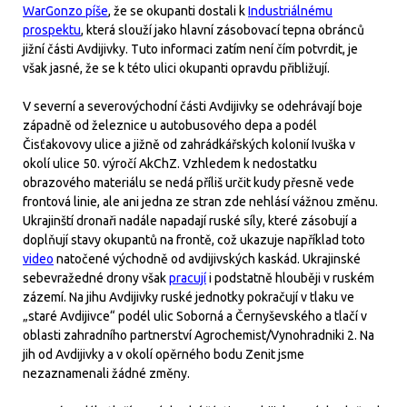
WarGonzo píše
, že se okupanti dostali k
Industriálnému
prospektu
, která slouží jako hlavní zásobovací tepna obránců
jižní části Avdijivky. Tuto informaci zatím není čím potvrdit, je
však jasné, že se k této ulici okupanti opravdu přibližují.
V severní a severovýchodní části Avdijivky se odehrávají boje
západně od železnice u autobusového depa a podél
Čisťakovovy ulice a jižně od zahrádkářských kolonií Ivuška v
okolí ulice 50. výročí AkChZ. Vzhledem k nedostatku
obrazového materiálu se nedá příliš určit kudy přesně vede
frontová linie, ale ani jedna ze stran zde nehlásí vážnou změnu.
Ukrajinští dronaři nadále napadají ruské síly, které zásobují a
doplňují stavy okupantů na frontě, což ukazuje například toto
video
natočené východně od avdijivských kaskád. Ukrajinské
sebevražedné drony však
pracují
i podstatně hlouběji v ruském
zázemí. Na jihu Avdijivky ruské jednotky pokračují v tlaku ve
„staré Avdijivce“ podél ulic Soborná a Černyševského a tlačí v
oblasti zahradního partnerství Agrochemist/Vynohradniki 2. Na
jih od Avdijivky a v okolí opěrného bodu Zenit jsme
nezaznamenali žádné změny.