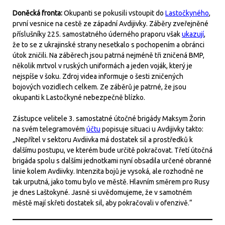
Doněcká fronta:
Okupanti se pokusili vstoupit do
Lastočkyného
,
první vesnice na cestě ze západní Avdijivky. Záběry zveřejněné
příslušníky 225. samostatného úderného praporu však
ukazují
,
že to se z ukrajinské strany nesetkalo s pochopením a obránci
útok zničili. Na záběrech jsou patrná nejméně tři zničená BMP,
několik mrtvol v ruských uniformách a jeden voják, který je
nejspíše v šoku. Zdroj videa informuje o šesti zničených
bojových vozidlech celkem. Ze záběrů je patrné, že jsou
okupanti k Lastočkyné nebezpečně blízko.
Zástupce velitele 3. samostatné útočné brigády Maksym Žorin
na svém telegramovém
účtu
popisuje situaci u Avdijivky takto:
„Nepřítel v sektoru Avdiivka má dostatek sil a prostředků k
dalšímu postupu, ve kterém bude určitě pokračovat. Třetí útočná
brigáda spolu s dalšími jednotkami nyní obsadila určené obranné
linie kolem Avdiivky. Intenzita bojů je vysoká, ale rozhodně ne
tak urputná, jako tomu bylo ve městě. Hlavním směrem pro Rusy
je dnes Laštokyné. Jasně si uvědomujeme, že v samotném
městě mají skřeti dostatek sil, aby pokračovali v ofenzivě.“