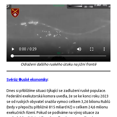
Odražení dalšího ruského útoku na jižní frontě
Svéráz ®uské ekonomiky
:
Dnes si přiblížíme situaci týkající se zadlužení ruské populace.
Federální exekutorská komora uvedla, že se ke konci roku 2023
se od ruských obyvatel snažila vymoci celkem 3,26 bilionu Rublů
(tedy v přepočtu přibližně 815 miliard Kč) v celkem 24,6 milionu
exekučních řízení. Pokud se podíváme na vývoj situace za