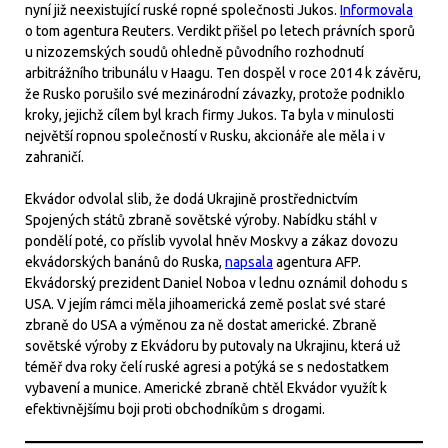
nyní již neexistující ruské ropné společnosti Jukos.
Informovala
o tom agentura Reuters. Verdikt přišel po letech právních sporů
u nizozemských soudů ohledně původního rozhodnutí
arbitrážního tribunálu v Haagu. Ten dospěl v roce 2014 k závěru,
že Rusko porušilo své mezinárodní závazky, protože podniklo
kroky, jejichž cílem byl krach firmy Jukos. Ta byla v minulosti
největší ropnou společností v Rusku, akcionáře ale měla i v
zahraničí.
Ekvádor odvolal slib, že dodá Ukrajině prostřednictvím
Spojených států zbraně sovětské výroby. Nabídku stáhl v
pondělí poté, co příslib vyvolal hněv Moskvy a zákaz dovozu
ekvádorských banánů do Ruska,
napsala
agentura AFP.
Ekvádorský prezident Daniel Noboa v lednu oznámil dohodu s
USA. V jejím rámci měla jihoamerická země poslat své staré
zbraně do USA a výměnou za ně dostat americké. Zbraně
sovětské výroby z Ekvádoru by putovaly na Ukrajinu, která už
téměř dva roky čelí ruské agresi a potýká se s nedostatkem
vybavení a munice. Americké zbraně chtěl Ekvádor využít k
efektivnějšímu boji proti obchodníkům s drogami.