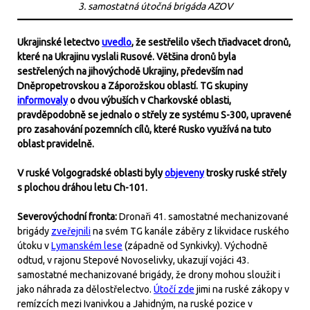
3. samostatná útočná brigáda AZOV
Ukrajinské letectvo
uvedlo
, že sestřelilo všech třiadvacet dronů,
které na Ukrajinu vyslali Rusové. Většina dronů byla
sestřelených na jihovýchodě Ukrajiny, především nad
Dněpropetrovskou a Záporožskou oblastí. TG skupiny
informovaly
o dvou výbuších v Charkovské oblasti,
pravděpodobně se jednalo o střely ze systému S-300, upravené
pro zasahování pozemních cílů, které Rusko využívá na tuto
oblast pravidelně.
V ruské Volgogradské oblasti byly
objeveny
trosky ruské střely
s plochou dráhou letu Ch-101.
Severovýchodní fronta:
Dronaři 41. samostatné mechanizované
brigády
zveřejnili
na svém TG kanále záběry z likvidace ruského
útoku v
Lymanském lese
(západně od Synkivky). Východně
odtud, v rajonu Stepové Novoselivky, ukazují vojáci 43.
samostatné mechanizované brigády, že drony mohou sloužit i
jako náhrada za dělostřelectvo.
Útočí zde
jimi na ruské zákopy v
remízcích mezi Ivanivkou a Jahidným, na ruské pozice v