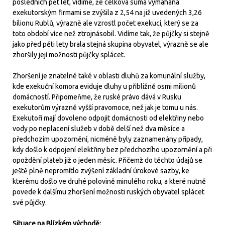
posledních pět let, vidíme, že celková suma vymáhaná
exekutorským firmami se zvýšila z 2,54 na již uvedených 3,26
bilionu Rublů, výrazně ale vzrostl počet exekucí, který se za
toto období více než ztrojnásobil. Vidíme tak, že půjčky si stejně
jako před pěti lety brala stejná skupina obyvatel, výrazně se ale
zhoršily její možnosti půjčky splácet.
Zhoršení je znatelné také v oblasti dluhů za komunální služby,
kde exekuční komora eviduje dluhy u přibližně osmi milionů
domácností. Připomeňme, že ruské právo dává v Rusku
exekutorům výrazně vyšší pravomoce, než jak je tomu u nás.
Exekutoři mají dovoleno odpojit domácnosti od elektřiny nebo
vody po neplacení služeb v době delší než dva měsíce a
předchozím upozornění, nicméně byly zaznamenány případy,
kdy došlo k odpojení elektřiny bez předchozího upozornění a při
opoždění plateb již o jeden měsíc. Přičemž do těchto údajů se
ještě plně nepromítlo zvýšení základní úrokové sazby, ke
kterému došlo ve druhé polovině minulého roku, a které nutně
povede k dalšímu zhoršení možnosti ruských obyvatel splácet
své půjčky.
Situace na Blízkém východě: