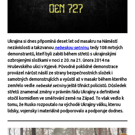
Ukrajina si dnes připomíná deset let od masakru na Náměstí
nezávislosti a takzvanou
nebeskou setninu
, tedy 108 mrtvých
demonstrantů, kteří byli zabiti během střetů s ukrajinskými
ozbrojenými složkami v noci z 20. na 21. února 2014 na
Hruševského ulici v Kyjevě. Původně poklidné demonstrace
provázel nárůst násilí ze strany bezpečnostních složek i
samotných demonstrujících a vyústil až v masakr během kterého
zemřelo vedle
nebeské setniny
ještě třináct policistů. Důsledek
střetů znamenal změny v právním řádu Ukrajiny a definitivně
otočil kormidlem ve směřování země na Západ. To však vedlo k
tomu, že Rusko rozpoutalo na východě Ukrajiny válku, kterou
lidsky, vojensky i materiálně podporovalo a podporuje dodnes.