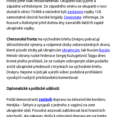
frontě jsme však nezaznamenali. Okupanti tlačí ji jižně a
západně od Robotyné. Ze západního směru se okupanti v noci
dostali k silnici T0408 a následně byli
zastaveni
vojáky 128.
samostatné útočné horské brigády.
Deepstate
informuje, že
Rusové u Robotyné před dvěma dny zavraždili další tři zajaté
ukrajinské vojáky.
Chersonská fronta:
Na východním břehu Dněpru pokračují
dělostřelecké výměny a vzájemné útoky sebevražedných dronů,
které působí ztráty jak Ukrajincům
Ukrajincům
, tak Rusům
Rusům
.
Ministr obrany ruské federace Sergej Kužugetovič Šojgu dnes
kromě jiného prohlásil, že se ruským ozbrojeným silám podařilo
zničit ukrajinské předmostí v Krynkách na východním břehu
Dněpru. Nejsme si jisti jak a jestli vůbec podobná prohlášení
vysokých ruských představitelů komentovat.
Diplomatické a politické události:
Polští demonstranti
zastavili
dopravu na železničním koridoru
Medyka – Šehyni a vysypali z jednoho z vagónů na zem
ukrajinské obilí. Původně avizovali zablokovat šest hraničních
přechodů, ale nakonec došlo k přerušení dopravy jen na tomto