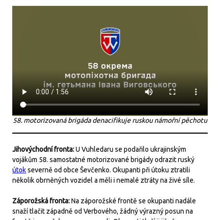
58. motorizovaná brigáda denacifikuje ruskou námořní pěchotu
Jihovýchodní fronta:
U Vuhledaru se podařilo ukrajinským
vojákům 58. samostatné motorizované brigády odrazit ruský
útok
severně od obce Ševčenko. Okupanti při útoku ztratili
několik obrněných vozidel a měli i nemalé ztráty na živé síle.
Záporožská fronta:
Na záporožské frontě se okupanti nadále
snaží tlačit západně od Verbového, žádný výrazný posun na