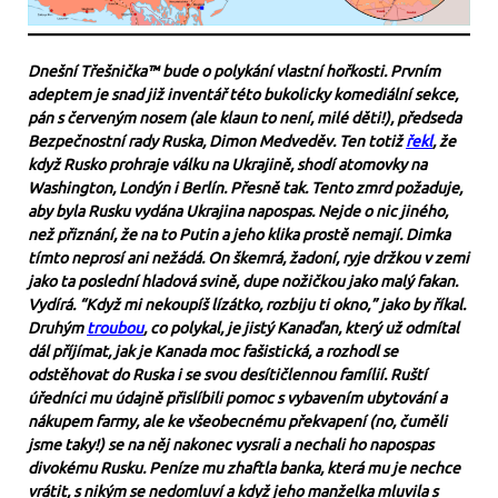
Dnešní Třešnička™ bude o polykání vlastní hořkosti. Prvním
adeptem je snad již inventář této bukolicky komediální sekce,
pán s červeným nosem (ale klaun to není, milé děti!), předseda
Bezpečnostní rady Ruska, Dimon Medveděv. Ten totiž
řekl
, že
když Rusko prohraje válku na Ukrajině, shodí atomovky na
Washington, Londýn i Berlín. Přesně tak. Tento zmrd požaduje,
aby byla Rusku vydána Ukrajina napospas. Nejde o nic jiného,
než přiznání, že na to Putin a jeho klika prostě nemají. Dimka
tímto neprosí ani nežádá. On škemrá, žadoní, ryje držkou v zemi
jako ta poslední hladová svině, dupe nožičkou jako malý fakan.
Vydírá. “Když mi nekoupíš lízátko, rozbiju ti okno,” jako by říkal.
Druhým
troubou
, co polykal, je jistý Kanaďan, který už odmítal
dál příjímat, jak je Kanada moc fašistická, a rozhodl se
odstěhovat do Ruska i se svou desítičlennou famílií. Ruští
úředníci mu údajně přislíbili pomoc s vybavením ubytování a
nákupem farmy, ale ke všeobecnému překvapení (no, čuměli
jsme taky!) se na něj nakonec vysrali a nechali ho napospas
divokému Rusku. Peníze mu zhaftla banka, která mu je nechce
vrátit, s nikým se nedomluví a když jeho manželka mluvila s