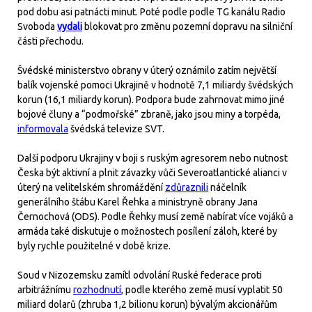
pod dobu asi patnácti minut. Poté podle podle TG kanálu Radio
Svoboda
vydali
blokovat pro změnu pozemní dopravu na silniční
části přechodu.
Švédské ministerstvo obrany v úterý oznámilo zatím největší
balík vojenské pomoci Ukrajině v hodnotě 7,1 miliardy švédských
korun (16,1 miliardy korun). Podpora bude zahrnovat mimo jiné
bojové čluny a “podmořské” zbraně, jako jsou miny a torpéda,
informovala
švédská televize SVT.
Další podporu Ukrajiny v boji s ruským agresorem nebo nutnost
Česka být aktivní a plnit závazky vůči Severoatlantické alianci v
úterý na velitelském shromáždění
zdůraznili
náčelník
generálního štábu Karel Řehka a ministryně obrany Jana
Černochová (ODS). Podle Řehky musí země nabírat více vojáků a
armáda také diskutuje o možnostech posílení záloh, které by
byly rychle použitelné v době krize.
Soud v Nizozemsku zamítl odvolání Ruské federace proti
arbitrážnímu
rozhodnutí
, podle kterého země musí vyplatit 50
miliard dolarů (zhruba 1,2 bilionu korun) bývalým akcionářům