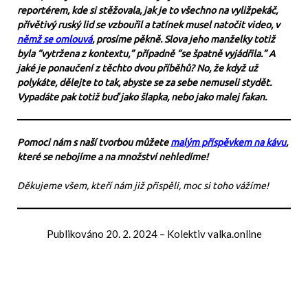
reportérem, kde si stěžovala, jak je to všechno na vyližpekáč,
přívětivý ruský lid se vzbouřil a tatínek musel natočit video, v
němž se omlouvá
, prosíme pěkně. Slova jeho manželky totiž
byla “vytržena z kontextu,” případně “se špatně vyjádřila.” A
jaké je ponaučení z těchto dvou příběhů? No, že když už
polykáte, dělejte to tak, abyste se za sebe nemuseli stydět.
Vypadáte pak totiž buď jako šlapka, nebo jako malej fakan.
Pomoci nám s naší tvorbou můžete
malým příspěvkem na kávu
,
které se nebojíme a na množství nehledíme!
Děkujeme všem, kteří nám již přispěli, moc si toho vážíme!
Publikováno
20. 2. 2024
–
Kolektiv valka.online