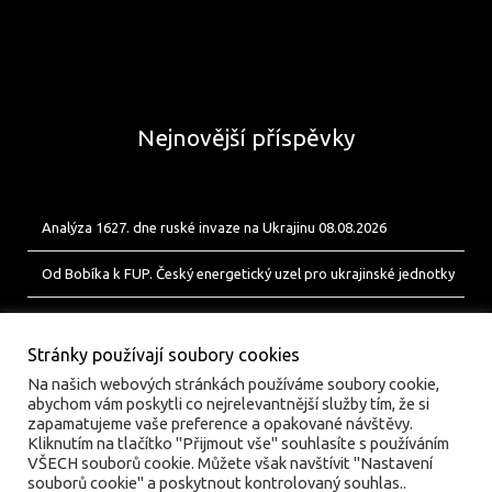
Nejnovější příspěvky
Analýza 1627. dne ruské invaze na Ukrajinu 08.08.2026
Od Bobíka k FUP. Český energetický uzel pro ukrajinské jednotky
Analýza 1626. dne ruské invaze na Ukrajinu 07.08.2026
Stránky používají soubory cookies
Na našich webových stránkách používáme soubory cookie,
abychom vám poskytli co nejrelevantnější služby tím, že si
zapamatujeme vaše preference a opakované návštěvy.
Kliknutím na tlačítko "Přijmout vše" souhlasíte s používáním
VŠECH souborů cookie. Můžete však navštívit "Nastavení
souborů cookie" a poskytnout kontrolovaný souhlas..