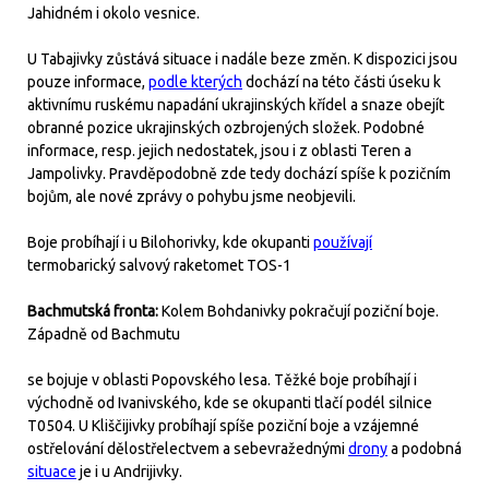
Jahidném i okolo vesnice.
U Tabajivky zůstává situace i nadále beze změn. K dispozici jsou
pouze informace,
podle kterých
dochází na této části úseku k
aktivnímu ruskému napadání ukrajinských křídel a snaze obejít
obranné pozice ukrajinských ozbrojených složek. Podobné
informace, resp. jejich nedostatek, jsou i z oblasti Teren a
Jampolivky. Pravděpodobně zde tedy dochází spíše k pozičním
bojům, ale nové zprávy o pohybu jsme neobjevili.
Boje probíhají i u Bilohorivky, kde okupanti
používají
termobarický salvový raketomet TOS-1
Bachmutská fronta:
Kolem Bohdanivky pokračují poziční boje.
Západně od Bachmutu
se bojuje v oblasti Popovského lesa. Těžké boje probíhají i
východně od Ivanivského, kde se okupanti tlačí podél silnice
T0504. U Kliščijivky probíhají spíše poziční boje a vzájemné
ostřelování dělostřelectvem a sebevražednými
drony
a podobná
situace
je i u Andrijivky.