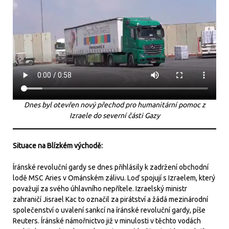
Dnes byl otevřen nový přechod
pro humanitární pomoc
z
Izraele do severní části Gazy
Situace na Blízkém východě:
Íránské revoluční gardy se dnes přihlásily k zadržení obchodní
lodě MSC Aries v Ománském zálivu. Loď spojují s Izraelem, který
považují za svého úhlavního nepřítele. Izraelský ministr
zahraničí Jisrael Kac to označil za pirátství a žádá mezinárodní
společenství o uvalení sankcí na íránské revoluční gardy, píše
Reuters. Íránské námořnictvo již v minulosti v těchto vodách