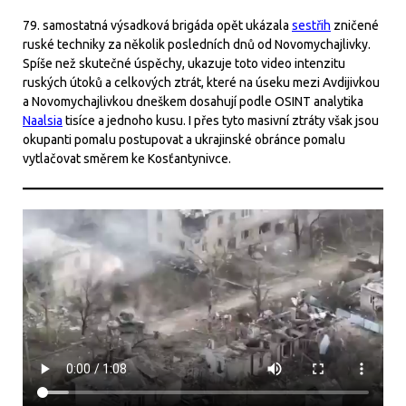
79. samostatná výsadková brigáda opět ukázala
sestřih
zničené
ruské techniky za několik posledních dnů od Novomychajlivky.
Spíše než skutečné úspěchy, ukazuje toto video intenzitu
ruských útoků a celkových ztrát, které na úseku mezi Avdijivkou
a Novomychajlivkou dneškem dosahují podle OSINT analytika
Naalsia
tisíce a jednoho kusu. I přes tyto masivní ztráty však jsou
okupanti pomalu postupovat a ukrajinské obránce pomalu
vytlačovat směrem ke Kosťantynivce.