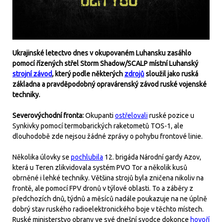
Ukrajinské letectvo dnes v okupovaném Luhansku zasáhlo
pomocí řízených střel Storm Shadow/SCALP místní Luhanský
strojní závod
, který podle některých
zdrojů
sloužil jako ruská
základna a pravděpodobný opravárenský závod ruské vojenské
techniky.
Severovýchodní fronta:
Okupanti
ostřelovali
ruské pozice u
Synkivky pomocí termobarických raketometů TOS-1, ale
dlouhodobě zde nejsou žádné zprávy o pohybu frontové linie.
Několika úlovky se
pochlubila
12. brigáda Národní gardy Azov,
která u Teren zlikvidovala systém PVO Tor a několik kusů
obrněné i lehké techniky. Většina strojů byla zničena nikoliv na
frontě, ale pomocí FPV dronů v týlové oblasti. To a záběry z
předchozích dnů, týdnů a měsíců nadále poukazuje na ne úplně
dobrý stav ruského radioelektronického boje v těchto místech.
Ruské ministerstvo obrany ve své dnešní svodce dokonce
hovoří