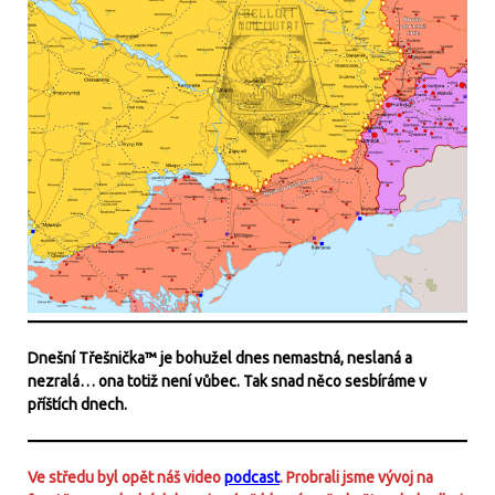
Dnešní Třešnička™ je bohužel dnes nemastná, neslaná a
nezralá… ona totiž není vůbec. Tak snad něco sesbíráme v
příštích dnech.
Ve středu byl opět náš video
podcast
. Probrali jsme vývoj na