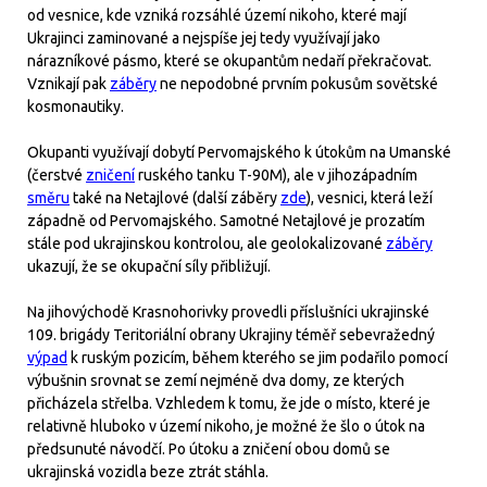
od vesnice, kde vzniká rozsáhlé území nikoho, které mají
Ukrajinci zaminované a nejspíše jej tedy využívají jako
nárazníkové pásmo, které se okupantům nedaří překračovat.
Vznikají pak
záběry
ne nepodobné prvním pokusům sovětské
kosmonautiky.
Okupanti využívají dobytí Pervomajského k útokům na Umanské
(čerstvé
zničení
ruského tanku T-90M), ale v jihozápadním
směru
také na Netajlové (další záběry
zde
), vesnici, která leží
západně od Pervomajského. Samotné Netajlové je prozatím
stále pod ukrajinskou kontrolou, ale geolokalizované
záběry
ukazují, že se okupační síly přibližují.
Na jihovýchodě Krasnohorivky provedli příslušníci ukrajinské
109. brigády Teritoriální obrany Ukrajiny téměř sebevražedný
výpad
k ruským pozicím, během kterého se jim podařilo pomocí
výbušnin srovnat se zemí nejméně dva domy, ze kterých
přicházela střelba. Vzhledem k tomu, že jde o místo, které je
relativně hluboko v území nikoho, je možné že šlo o útok na
předsunuté návodčí. Po útoku a zničení obou domů se
ukrajinská vozidla beze ztrát stáhla.