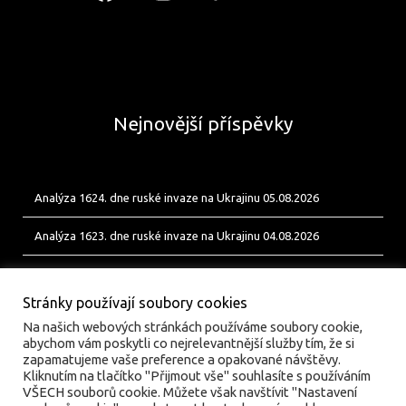
Nejnovější příspěvky
Analýza 1624. dne ruské invaze na Ukrajinu 05.08.2026
Analýza 1623. dne ruské invaze na Ukrajinu 04.08.2026
Analýza 1622. dne ruské invaze na Ukrajinu 03.08.2026
Stránky používají soubory cookies
Na našich webových stránkách používáme soubory cookie,
abychom vám poskytli co nejrelevantnější služby tím, že si
zapamatujeme vaše preference a opakované návštěvy.
Kliknutím na tlačítko "Přijmout vše" souhlasíte s používáním
VŠECH souborů cookie. Můžete však navštívit "Nastavení