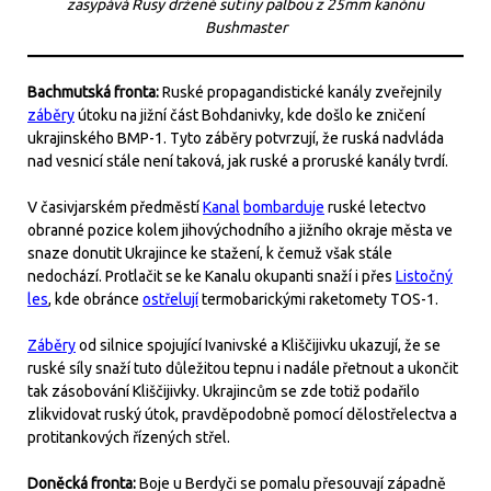
zasypává Rusy držené sutiny palbou z 25mm kanónu
Bushmaster
Bachmutská fronta:
Ruské propagandistické kanály zveřejnily
záběry
útoku na jižní část Bohdanivky, kde došlo ke zničení
ukrajinského BMP-1. Tyto záběry potvrzují, že ruská nadvláda
nad vesnicí stále není taková, jak ruské a proruské kanály tvrdí.
V časivjarském předměstí
Kanal
bombarduje
ruské letectvo
obranné pozice kolem jihovýchodního a jižního okraje města ve
snaze donutit Ukrajince ke stažení, k čemuž však stále
nedochází. Protlačit se ke Kanalu okupanti snaží i přes
Listočný
les
, kde obránce
ostřelují
termobarickými raketomety TOS-1.
Záběry
od silnice spojující Ivanivské a Kliščijivku ukazují, že se
ruské síly snaží tuto důležitou tepnu i nadále přetnout a ukončit
tak zásobování Kliščijivky. Ukrajincům se zde totiž podařilo
zlikvidovat ruský útok, pravděpodobně pomocí dělostřelectva a
protitankových řízených střel.
Doněcká fronta:
Boje u Berdyči se pomalu přesouvají západně