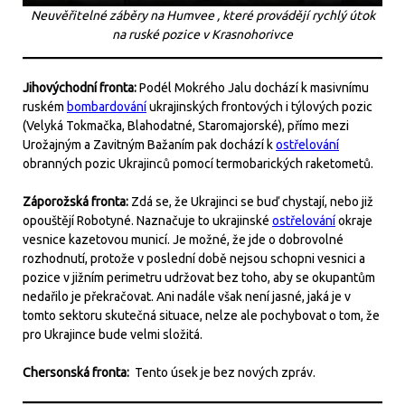
Neuvěřitelné záběry na Humvee , které provádějí rychlý útok
na ruské pozice v Krasnohorivce
Jihovýchodní fronta:
Podél Mokrého Jalu dochází k masivnímu
ruském
bombardování
ukrajinských frontových i týlových pozic
(Velyká Tokmačka, Blahodatné, Staromajorské), přímo mezi
Urožajným a Zavitným Bažaním pak dochází k
ostřelování
obranných pozic Ukrajinců pomocí termobarických raketometů.
Záporožská fronta:
Zdá se, že Ukrajinci se buď chystají, nebo již
opouštějí Robotyné. Naznačuje to ukrajinské
ostřelování
okraje
vesnice kazetovou municí. Je možné, že jde o dobrovolné
rozhodnutí, protože v poslední době nejsou schopni vesnici a
pozice v jižním perimetru udržovat bez toho, aby se okupantům
nedařilo je překračovat. Ani nadále však není jasné, jaká je v
tomto sektoru skutečná situace, nelze ale pochybovat o tom, že
pro Ukrajince bude velmi složitá.
Chersonská fronta:
Tento úsek je bez nových zpráv.