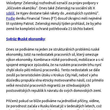
Volodymyr Zelenskyj rozhodnutí označil za projev podpory v
„klíčovém okamžiku“. Dnes také Zelenskyj na sociální síti X
sdělil
, že Kyjev dostane také rakety do „existujících systémů“.
Podle
deníku Financial Times (FT) dosud Ukrajinci měli nejméně
tři systémy Patriot. Zelenskyj minulý týden prohlásil, že by jeho
země ke kompletní ochraně potřebovala 25 těchto baterií.
Svéráz ®uské ekonomiky
:
Dnes se podíváme na jeden ze strukturálních problémů ruské
ekonomiky, totiž na nedostatek pracovních sil, který omezuje
výkon ekonomiky. Kombinace nízké porodnosti, mobilizace a s ní
spojené emigrace způsobila, že na ruském pracovním trhu nyní
chybí okolo pěti milionů pracovníků. Tento nedostatek se dále
zesílil po teroristickém útoku v Krokus City Hall, neboť v jeho
důsledku propukla vlna etnicky motivovaného násilí, což přimělo
velké množství pracovních migrantů ze středoasijských
postsovětských republik k návratu do svých domovských zemí.
Přičemž pokud se blíže podíváme na jednotlivé příčiny, vidíme,
že porodnost začala v Rusku klesat již v šedesátých letech, což