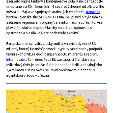
zadrželo ropné tankery a kontejnerové lodě. K incidentu došlo
dnes ráno asi 50 námořních mil severovýchodně od přístavního
města Fudžajra ve Spojených arabských emirátech,
oznámila
britská vojenská služba UKMTO s tím, že „plavidlo bylo údajně
zadrženo regionálními orgány“, ale informaci neupřesnilo. Všem
plavidlům služba doporučila, aby oblastí „proplouvala s
opatrností a hlásila veškeré podezřelé aktivity“.
Evropská unie schválila poskytnutí první miliardy eur (25,3
miliardy korun) finanční pomoci Egyptu v rámci snahy podpořit
tamní ekonomiku a docílit snížení počtu imigrantů z regionu.
Informovala
o tom dnes Rada EU zastupující členské státy.
Miliardový úvěr je součástí dlouhodobého balíku obsahujícího
7,4 miliardy eur, na němž se unijní představitelé dohodli s
egyptskou vládou v březnu.