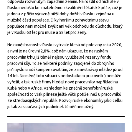
odpovídá rozvinutým západním zemím. Na rozdíl od nich ale v
Rusku nedošlo ke znatelnému zkvalitnění lékařské péče, což je
jednou z příčin výrazně nižší doby dožití v Rusku zejména u
mužské části populace. Díky horšímu zdravotnímu stavu
populace není možné zvýšit ani věk odchodu do důchodu, který
je v Rusku 63 let pro muže a 58 let pro ženy.
Nezaměstnanost v Rusku vytrvale klesá od poloviny roku 2020,
a nyní je na úrovni 2,8%, což nám ukazuje, že na ruském
pracovním trhu již téměř nejsou využitelné rezervy fondu
pracovní síly. To se některé podniky zapojené do zbrojního
průmyslu snaží kompenzovat tím, že zaměstnávají mládež již od
14 let. Nicméně toto situaci s nedostatkem pracovníků nemůže
vyřešit, a tak ruské firmy hledají nové pracovníky například na
Kubě nebo v Africe. Vzhledem ke značně xenofobní ruské
společnosti to však přinese ještě větší potíže, než u pracovníků
ze středoasijských republik. Rozvoj ruské ekonomiky jako celku
je tak za současných podmínek téměř nemožný.