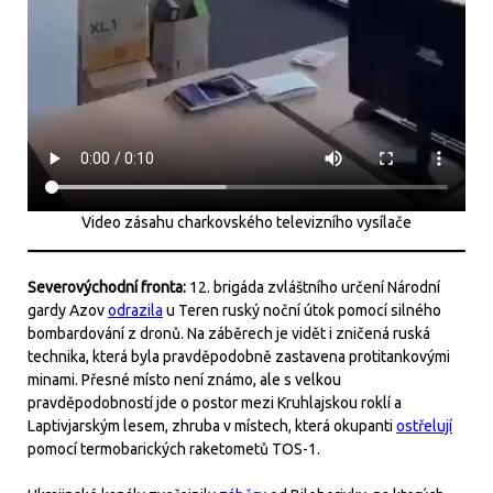
Video zásahu charkovského televizního vysílače
Severovýchodní fronta:
12. brigáda zvláštního určení Národní
gardy Azov
odrazila
u Teren ruský noční útok pomocí silného
bombardování z dronů. Na záběrech je vidět i zničená ruská
technika, která byla pravděpodobně zastavena protitankovými
minami. Přesné místo není známo, ale s velkou
pravděpodobností jde o postor mezi Kruhlajskou roklí a
Laptivjarským lesem, zhruba v místech, která okupanti
ostřelují
pomocí termobarických raketometů TOS-1.