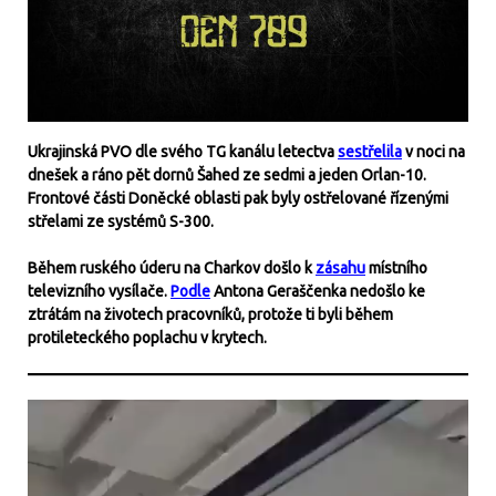
Ukrajinská PVO dle svého TG kanálu letectva
sestřelila
v noci na
dnešek a ráno pět dornů Šahed ze sedmi a jeden Orlan-10.
Frontové části Doněcké oblasti pak byly ostřelované řízenými
střelami ze systémů S-300.
Během ruského úderu na Charkov došlo k
zásahu
místního
televizního vysílače.
Podle
Antona Geraščenka nedošlo ke
ztrátám na životech pracovníků, protože ti byli během
protileteckého poplachu v krytech.