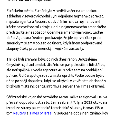
Z iráckého města Zumár bylo v neděli večer na americkou
základnu v severovýchodní Sýrii odpáleno nejméně pět raket,
napsala agentura Reuters s odvoláním na dva nejmenované
irácké bezpečnostní zdroje. Podle nejmenovaného amerického
představitele nezpůsobil úder mezi americkými vojáky žádné
oběti. Agentura Reuters poukazuje, že jde o první útok proti
americkým silám v oblasti od února, kdy Íránem podporované
skupiny útoky proti americkým vojákům zastavily.
Tři lidé byli zraněni, když do nich dnes ráno v Jeruzalémě
úmyslně najel automobil. Útočníci se pak pokusili na lidi střílet,
ale neúspěšně, uvedla agentura AP s odkazem na prohlášení
policie. Řidič a spolujezdec z místa uprchli. Podle policie byli o
něco později dopadeni, když se ukrývali v zavřeném obchodě v
blízkosti místa incidentu, informuje server The Times of Israel.
Šéf izraelské vojenské rozvědky Aaron Haliva rezignoval. Haliva
převzal odpovědnost za to, že nezabránil 7. října 2023 útoku na
Izrael ze strany palestinské teroristické skupiny Hamas. Píší o
tom
Reuters
a
Times of Israel
. V současné době není známo, kdy