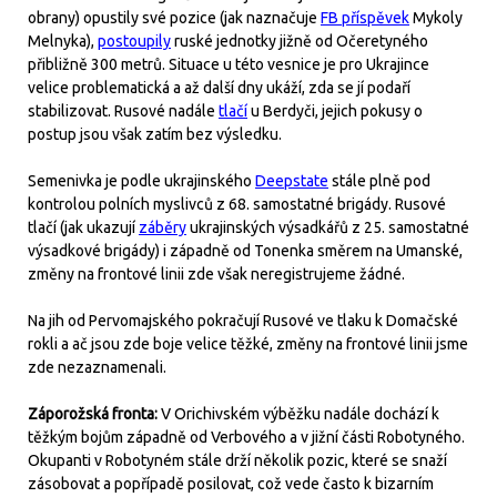
obrany) opustily své pozice (jak naznačuje
FB příspěvek
Mykoly
Melnyka),
postoupily
ruské jednotky jižně od Očeretyného
přibližně 300 metrů. Situace u této vesnice je pro Ukrajince
velice problematická a až další dny ukáží, zda se jí podaří
stabilizovat. Rusové nadále
tlačí
u Berdyči, jejich pokusy o
postup jsou však zatím bez výsledku.
Semenivka je podle ukrajinského
Deepstate
stále plně pod
kontrolou polních myslivců z 68. samostatné brigády. Rusové
tlačí (jak ukazují
záběry
ukrajinských výsadkářů z 25. samostatné
výsadkové brigády) i západně od Tonenka směrem na Umanské,
změny na frontové linii zde však neregistrujeme žádné.
Na jih od Pervomajského pokračují Rusové ve tlaku k Domačské
rokli a ač jsou zde boje velice těžké, změny na frontové linii jsme
zde nezaznamenali.
Záporožská fronta:
V Orichivském výběžku nadále dochází k
těžkým bojům západně od Verbového a v jižní části Robotyného.
Okupanti v Robotyném stále drží několik pozic, které se snaží
zásobovat a popřípadě posilovat, což vede často k bizarním