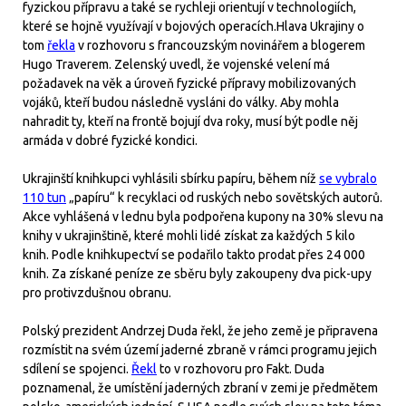
fyzickou přípravu a také se rychleji orientují v technologiích,
které se hojně využívají v bojových operacích.Hlava Ukrajiny o
tom
řekla
v rozhovoru s francouzským novinářem a blogerem
Hugo Traverem. Zelenský uvedl, že vojenské velení má
požadavek na věk a úroveň fyzické přípravy mobilizovaných
vojáků, kteří budou následně vysláni do války. Aby mohla
nahradit ty, kteří na frontě bojují dva roky, musí být podle něj
armáda v dobré fyzické kondici.
Ukrajinští knihkupci vyhlásili sbírku papíru, během níž
se vybralo
110 tun
„papíru“ k recyklaci od ruských nebo sovětských autorů.
Akce vyhlášená v lednu byla podpořena kupony na 30% slevu na
knihy v ukrajinštině, které mohli lidé získat za každých 5 kilo
knih. Podle knihkupectví se podařilo takto prodat přes 24 000
knih. Za získané peníze ze sběru byly zakoupeny dva pick-upy
pro protivzdušnou obranu.
Polský prezident Andrzej Duda řekl, že jeho země je připravena
rozmístit na svém území jaderné zbraně v rámci programu jejich
sdílení se spojenci.
Řekl
to v rozhovoru pro Fakt. Duda
poznamenal, že umístění jaderných zbraní v zemi je předmětem