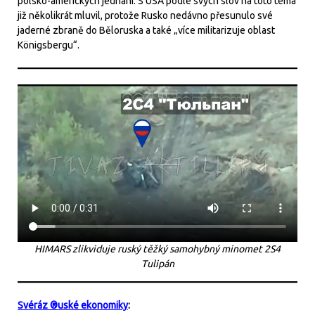
polsko-amerických jednání. S USA podle svých slov na toto téma
již několikrát mluvil, protože Rusko nedávno přesunulo své
jaderné zbraně do Běloruska a také „více militarizuje oblast
Königsbergu“.
HIMARS zlikviduje ruský těžký samohybný minomet 2S4
Tulipán
Svéráz ®uské ekonomiky
: