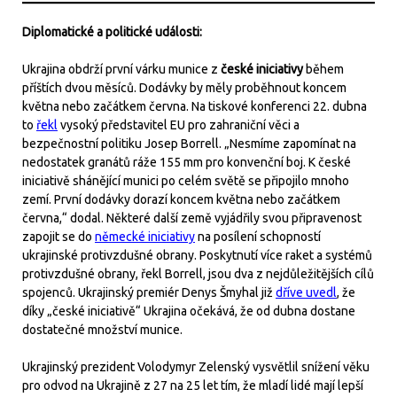
Diplomatické a politické události:
Ukrajina obdrží první várku munice z
české iniciativy
během
příštích dvou měsíců. Dodávky by měly proběhnout koncem
května nebo začátkem června. Na tiskové konferenci 22. dubna
to
řekl
vysoký představitel EU pro zahraniční věci a
bezpečnostní politiku Josep Borrell. „Nesmíme zapomínat na
nedostatek granátů ráže 155 mm pro konvenční boj. K české
iniciativě shánějící munici po celém světě se připojilo mnoho
zemí. První dodávky dorazí koncem května nebo začátkem
června,“ dodal. Některé další země vyjádřily svou připravenost
zapojit se do
německé iniciativy
na posílení schopností
ukrajinské protivzdušné obrany. Poskytnutí více raket a systémů
protivzdušné obrany, řekl Borrell, jsou dva z nejdůležitějších cílů
spojenců. Ukrajinský premiér Denys Šmyhal již
dříve uvedl
, že
díky „české iniciativě“ Ukrajina očekává, že od dubna dostane
dostatečné množství munice.
Ukrajinský prezident Volodymyr Zelenský vysvětlil snížení věku
pro odvod na Ukrajině z 27 na 25 let tím, že mladí lidé mají lepší