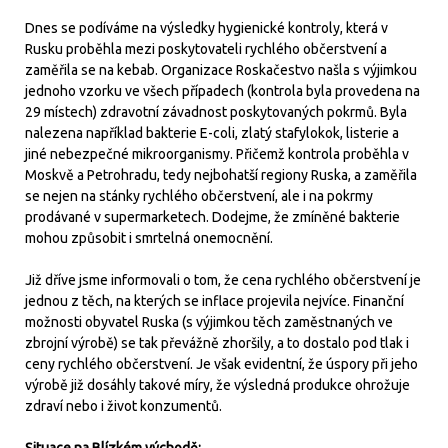
Dnes se podíváme na výsledky hygienické kontroly, která v
Rusku proběhla mezi poskytovateli rychlého občerstvení a
zaměřila se na kebab. Organizace Roskačestvo našla s výjimkou
jednoho vzorku ve všech případech (kontrola byla provedena na
29 místech) zdravotní závadnost poskytovaných pokrmů. Byla
nalezena například bakterie E-coli, zlatý stafylokok, listerie a
jiné nebezpečné mikroorganismy. Přičemž kontrola proběhla v
Moskvě a Petrohradu, tedy nejbohatší regiony Ruska, a zaměřila
se nejen na stánky rychlého občerstvení, ale i na pokrmy
prodávané v supermarketech. Dodejme, že zmíněné bakterie
mohou způsobit i smrtelná onemocnění.
Již dříve jsme informovali o tom, že cena rychlého občerstvení je
jednou z těch, na kterých se inflace projevila nejvíce. Finanční
možnosti obyvatel Ruska (s výjimkou těch zaměstnaných ve
zbrojní výrobě) se tak převážně zhoršily, a to dostalo pod tlak i
ceny rychlého občerstvení. Je však evidentní, že úspory při jeho
výrobě již dosáhly takové míry, že výsledná produkce ohrožuje
zdraví nebo i život konzumentů.
Situace na Blízkém východě: