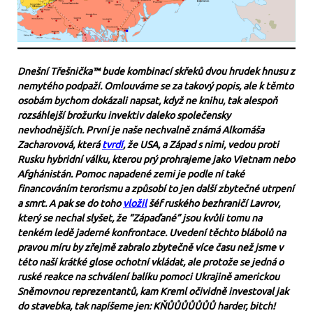
Dnešní Třešnička™ bude kombinací skřeků dvou hrudek hnusu z
nemytého podpaží. Omlouváme se za takový popis, ale k těmto
osobám bychom dokázali napsat, když ne knihu, tak alespoň
rozsáhlejší brožurku invektiv daleko společensky
nevhodnějších. První je naše nechvalně známá Alkomáša
Zacharovová, která
tvrdí
, že USA, a Západ s nimi, vedou proti
Rusku hybridní válku, kterou prý prohrajeme jako Vietnam nebo
Afghánistán. Pomoc napadené zemi je podle ní také
financováním terorismu a způsobí to jen další zbytečné utrpení
a smrt. A pak se do toho
vložil
šéf ruského bezhraničí Lavrov,
který se nechal slyšet, že “Zápaďané” jsou kvůli tomu na
tenkém ledě jaderné konfrontace. Uvedení těchto blábolů na
pravou míru by zřejmě zabralo zbytečně více času než jsme v
této naší krátké glose ochotní vkládat, ale protože se jedná o
ruské reakce na schválení balíku pomoci Ukrajině americkou
Sněmovnou reprezentantů, kam Kreml očividně investoval jak
do stavebka, tak napíšeme jen: KŇŮŮŮŮŮŮŮ harder, bitch!