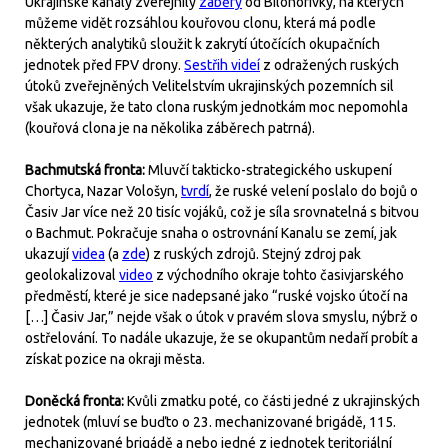
Ukrajinské kanály zveřejnily
záběry
od Bilohorivky, na kterých
můžeme vidět rozsáhlou kouřovou clonu, která má podle
některých analytiků sloužit k zakrytí útočících okupačních
jednotek před FPV drony.
Sestřih videí
z odražených ruských
útoků zveřejněných Velitelstvím ukrajinských pozemních sil
však ukazuje, že tato clona ruským jednotkám moc nepomohla
(kouřová clona je na několika záběrech patrná).
Bachmutská fronta:
Mluvčí takticko-strategického uskupení
Chortyca, Nazar Vološyn,
tvrdí
, že ruské velení poslalo do bojů o
Časiv Jar více než 20 tisíc vojáků, což je síla srovnatelná s bitvou
o Bachmut. Pokračuje snaha o ostrovnání Kanalu se zemí, jak
ukazují
videa
(a
zde
) z ruských zdrojů. Stejný zdroj pak
geolokalizoval
video
z východního okraje tohto časivjarského
předměstí, které je sice nadepsané jako “ruské vojsko útočí na
[…] Časiv Jar,” nejde však o útok v pravém slova smyslu, nýbrž o
ostřelování. To nadále ukazuje, že se okupantům nedaří probít a
získat pozice na okraji města.
Doněcká fronta:
Kvůli zmatku poté, co části jedné z ukrajinských
jednotek (mluví se buďto o 23. mechanizované brigádě, 115.
mechanizované brigádě a nebo jedné z jednotek teritoriální