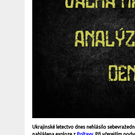
Ukrajinské letectvo dnes nehlásilo sebevražed
nahlášena exploze z
Poltavy
. Při včerejším pod