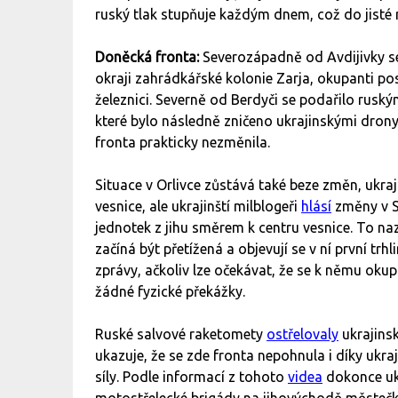
ruský tlak stupňuje každým dnem, což do jisté
Doněcká fronta:
Severozápadně od Avdijivky 
okraji zahrádkářské kolonie Zarja, okupanti pos
železnici. Severně od Berdyči se podařilo rus
které bylo následně zničeno ukrajinskými dron
fronta prakticky nezměnila.
Situace v Orlivce zůstává také beze změn, ukra
vesnice, ale ukrajinští milblogeři
hlásí
změny v S
jednotek z jihu směrem k centru vesnice. To na
začíná být přetížená a objevují se v ní první 
zprávy, ačkoliv lze očekávat, že se k němu okupa
žádné fyzické překážky.
Ruské salvové raketomety
ostřelovaly
ukrajinsk
ukazuje, že se zde fronta nepohnula i díky ukr
síly. Podle informací z tohoto
videa
dokonce ukr
motostřelecké brigády na jihovýchodě městečk