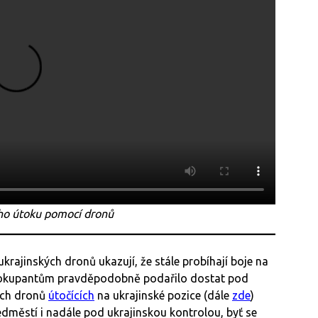
ho útoku pomocí dronů
krajinských dronů ukazují, že stále probíhají boje na
e okupantům pravděpodobně podařilo dostat pod
ých dronů
útočících
na ukrajinské pozice (dále
zde
)
ředměstí i nadále pod ukrajinskou kontrolou, byť se