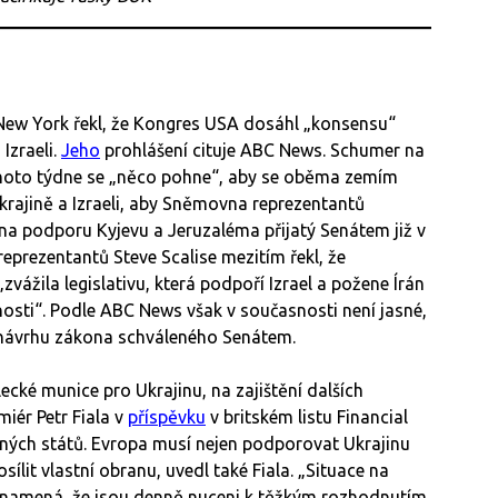
New York řekl, že Kongres USA dosáhl „konsensu“
Izraeli.
Jeho
prohlášení cituje ABC News. Schumer na
tohoto týdne se „něco pohne“, aby se oběma zemím
krajině a Izraeli, aby Sněmovna reprezentantů
 na podporu Kyjevu a Jeruzaléma přijatý Senátem již v
prezentantů Steve Scalise mezitím řekl, že
vážila legislativu, která podpoří Izrael a požene Írán
osti“. Podle ABC News však v současnosti není jasné,
d návrhu zákona schváleného Senátem.
ké munice pro Ukrajinu, na zajištění dalších
iér Petr Fiala v
příspěvku
v britském listu Financial
ých států. Evropa musí nejen podporovat Ukrajinu
sílit vlastní obranu, uvedl také Fiala. „Situace na
 znamená, že jsou denně nuceni k těžkým rozhodnutím.