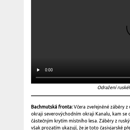
Odražení ruské
Bachmutská fronta:
Včera zveřejněné záběry z u
okraji severovýchodním okraji Kanalu, kam s
částečným krytím místního lesa.
Záběry z rusk
však prozatím ukazují, že je toto časivjarské p