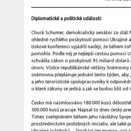
Diplomatické a politické události:
Chuck Schumer, demokratický senátor za stát 
ohledně rychlého poskytnutí pomoci Ukrajině a 
tiskové konferenci vyjádřil naději, že během 
pomohlo. Podle něj je nejlepší cestou pomoci U
schválila zákon o poskytnutí 95 miliard dolarů
únoru. Vůdce republikánské většiny Sněmovny re
sněmovna přeplánuje jednání tento týden, aby „z
a jeho teroristické spolupracovníky k odpovědn
o které zákony se jedná a jak se budou lišit o
Česko má nasmlouváno 180.000 kusů dělostřelec
300.000 kusů pracuje. Napsal to dnes český prem
Times zveřejněném během jeho návštěvy Spojen
prostřednictvím podobných iniciativ, ale také po
Ukrajině je kritická… Dochází jim munice, což