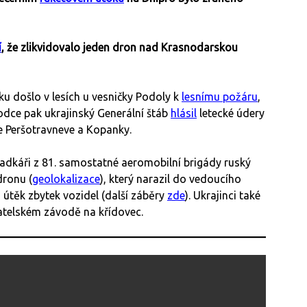
í
, že zlikvidovalo jeden dron nad Krasnodarskou
ku došlo v lesích u vesničky Podoly k
lesnímu požáru
,
vodce pak ukrajinský Generální štáb
hlásil
letecké údery
le Peršotravneve a Kopanky.
sadkáři z 81. samostatné aeromobilní brigády ruský
ronu (
geolokalizace
), který narazil do vedoucího
a útěk zbytek vozidel (další záběry
zde
). Ukrajinci také
atelském závodě na křídovec.