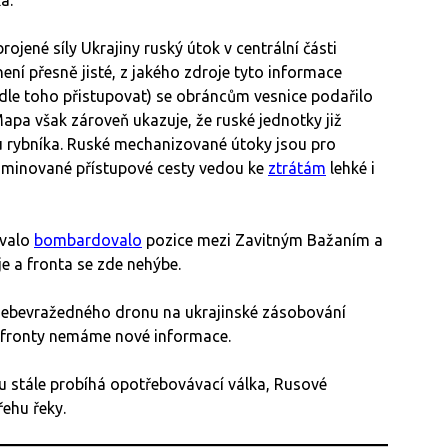
brojené síly Ukrajiny ruský útok v centrální části
není přesně jisté, z jakého zdroje tyto informace
odle toho přistupovat) se obráncům vesnice podařilo
apa však zároveň ukazuje, že ruské jednotky již
u rybníka. Ruské mechanizované útoky jsou pro
zaminované přístupové cesty vedou ke
ztrátám
lehké i
ovalo
bombardovalo
pozice mezi Zavitným Bažaním a
e a fronta se zde nehýbe.
ebevražedného dronu na ukrajinské zásobování
ti fronty nemáme nové informace.
 stále probíhá opotřebovávací válka, Rusové
řehu řeky.