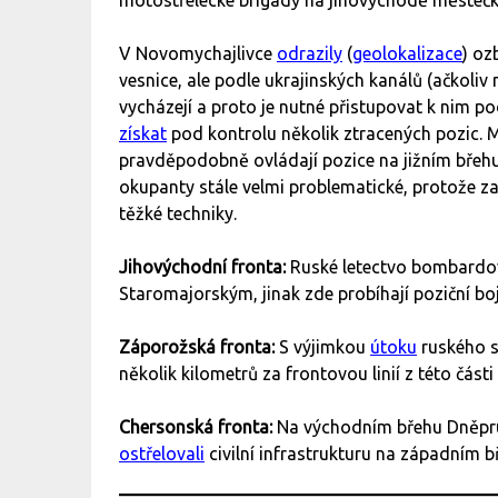
V Novomychajlivce
odrazily
(
geolokalizace
) oz
vesnice, ale podle ukrajinských kanálů (ačkoliv 
vycházejí a proto je nutné přistupovat k nim p
získat
pod kontrolu několik ztracených pozic. M
pravděpodobně ovládají pozice na jižním břeh
okupanty stále velmi problematické, protože 
těžké techniky.
Jihovýchodní fronta:
Ruské letectvo bombard
Staromajorským, jinak zde probíhají poziční boj
Záporožská fronta:
S výjimkou
útoku
ruského s
několik kilometrů za frontovou linií z této čás
Chersonská fronta:
Na východním břehu Dněpru
ostřelovali
civilní infrastrukturu na západním b