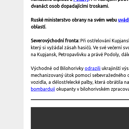
dvanáct osob dopadajícími troskami.
Ruské ministerstvo obrany na svém webu
uvád
oblastí.
Severovýchodní fronta:
Při ostřelování Kupjans
který si vyžádal zásah hasičů. Ve své večerní s
na Kupjansk, Petropavlivku a právě Podoly, dá
Východně od Bilohorivky
odrazili
ukrajinští vý
mechanizovaný útok pomocí sebevražedného d
vozidla, a dělostřelecké palby, která obrátila n
bombardují
okupanty v bilohorivském zpracov