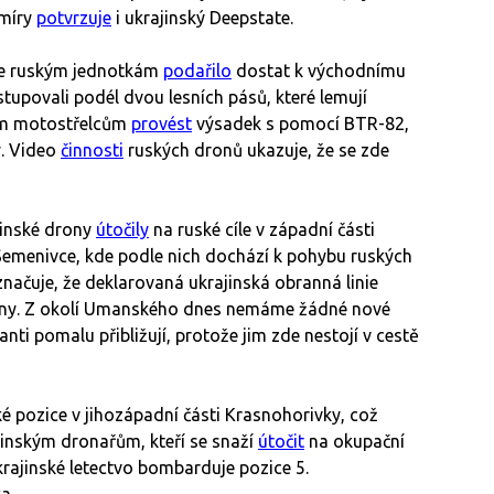
 míry
potvrzuje
i ukrajinský Deepstate.
se ruským jednotkám
podařilo
dostat k východnímu
tupovali podél dvou lesních pásů, které lemují
kým motostřelcům
provést
výsadek s pomocí BTR-82,
y. Video
činnosti
ruských dronů ukazuje, že se zde
jinské drony
útočily
na ruské cíle v západní části
emenivce, kde podle nich dochází k pohybu ruských
značuje, že deklarovaná ukrajinská obranná linie
trhliny. Z okolí Umanského dnes nemáme žádné nové
nti pomalu přibližují, protože jim zde nestojí v cestě
é pozice v jihozápadní části Krasnohorivky, což
ajinským dronařům, kteří se snaží
útočit
na okupační
ajinské letectvo bombarduje pozice 5.
a.