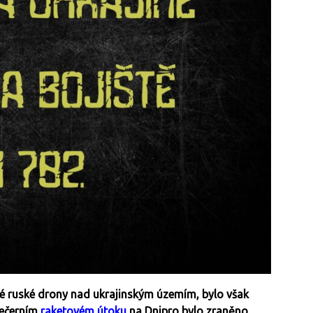
né ruské drony nad ukrajinským územím, bylo však
večerním
raketovém útoku
na Dnipro bylo zraněno