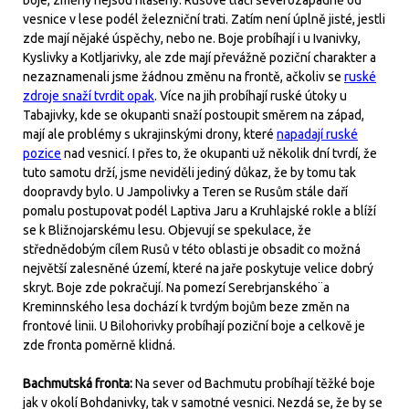
boje, změny nejsou hlášeny. Rusové tlačí severozápadně od
vesnice v lese podél železniční trati. Zatím není úplně jisté, jestli
zde mají nějaké úspěchy, nebo ne. Boje probíhají i u Ivanivky,
Kyslivky a Kotljarivky, ale zde mají převážně poziční charakter a
nezaznamenali jsme žádnou změnu na frontě, ačkoliv se
ruské
zdroje snaží tvrdit opak
. Více na jih probíhají ruské útoky u
Tabajivky, kde se okupanti snaží postoupit směrem na západ,
mají ale problémy s ukrajinskými drony, které
napadají ruské
pozice
nad vesnicí. I přes to, že okupanti už několik dní tvrdí, že
tuto samotu drží, jsme neviděli jediný důkaz, že by tomu tak
doopravdy bylo. U Jampolivky a Teren se Rusům stále daří
pomalu postupovat podél Laptiva Jaru a Kruhlajské rokle a blíží
se k Bližnojarskému lesu. Objevují se spekulace, že
střednědobým cílem Rusů v této oblasti je obsadit co možná
největší zalesněné území, které na jaře poskytuje velice dobrý
skryt. Boje zde pokračují. Na pomezí Serebrjanského¨a
Kreminnského lesa dochází k tvrdým bojům beze změn na
frontové linii. U Bilohorivky probíhají poziční boje a celkově je
zde fronta poměrně klidná.
Bachmutská fronta:
Na sever od Bachmutu probíhají těžké boje
jak v okolí Bohdanivky, tak v samotné vesnici. Nezdá se, že by se