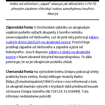
Video od velitelství „západ“ ukazuje jak dělostřelci s FH-70
přesným zásahem zlikvidují ruskou samohybnou houfnici
Akacija
Záporožská fronta:
V Orichivském výběžku se ukrajinským
vojákům podařilo vytlačit okupanty z lesního remízku
severozápadně od Verbového, což do jisté míry potvrzují z
áběry
ruských dronů útočících na ukrajinské pozice
. Poziční boje
probíhají západně od Verbového a západně a jižně od
Robotyného. Jsou k dispozici
záběry z útoků na ukrajinské
pozice
v hlavní obranné linii před Novoprokopivkou. To dále
potvrzuje, že se jie Ukrajincům podařilo získat.
Chersonská fronta:
Na východním břehu Dněpru pokračují střety
prakticky beze změny. Ruský milboger Anatoly Radov
(https://t.me/motopatriot/18961) včera v noci informoval o tom,
že ukrajinští mariňáci vytvořili v Krynkách další předmostí kousek
od muzea Ostapa Vyšného (46.726124, 33.056989). Tuto
informaci nedokážeme potvrdit.