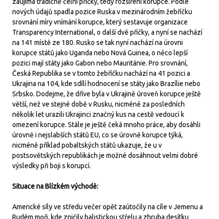
zaujímá tradičně čelní příčky, tedy rozšíření korupce. Podle
nových údajů spadla pozice Ruska v mezinárodním žebříčku
srovnání míry vnímání korupce, který sestavuje organizace
Transparency International, o další dvě příčky, a nyní se nachází
na 141 místě ze 180. Rusko se tak nyní nachází na úrovni
korupce států jako Uganda nebo Nová Guinea, o něco lepší
pozici mají státy jako Gabon nebo Mauritánie. Pro srovnání,
Česká Republika se v tomto žebříčku nachází na 41 pozici a
Ukrajina na 104, kde sdílí hodnocení se státy jako Brazílie nebo
Srbsko. Dodejme, že dříve byla v Ukrajině úroveň korupce ještě
větší, než ve stejné době v Rusku, nicméně za posledních
několik let urazili Ukrajinci značný kus na cestě vedoucí k
omezení korupce. Stále je ještě čeká mnoho práce, aby dosáhli
úrovně i nejslabších států EU, co se úrovně korupce týká,
nicméně příklad pobaltských států ukazuje, že u v
postsovětských republikách je možné dosáhnout velmi dobré
výsledky při boji s korupcí.
Situace na Blízkém východě:
Americké síly ve středu večer opět zaútočily na cíle v Jemenu a
Rudém moři, kde zničily balistickou střelu a zhruba desítku