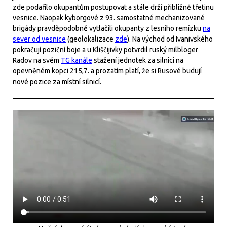
zde podařilo okupantům postupovat a stále drží přibližně třetinu
vesnice. Naopak kyborgové z 93. samostatné mechanizované
brigády pravděpodobně vytlačili okupanty z lesního remízku
na
sever od vesnice
(geolokalizace
zde
). Na východ od Ivanivského
pokračují poziční boje a u Kliščijivky potvrdil ruský milbloger
Radov na svém
TG kanále
stažení jednotek za silnici na
opevněném kopci 215,7. a prozatím platí, že si Rusové budují
nové pozice za místní silnicí.