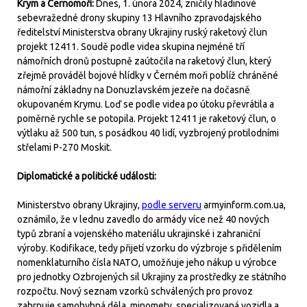
Krym a Černomoří:
Dnes, 1. února 2024, zničily hladinové
sebevražedné drony skupiny 13 Hlavního zpravodajského
ředitelství Ministerstva obrany Ukrajiny ruský raketový člun
projekt 12411. Soudě podle videa skupina nejméně tří
námořních dronů postupně zaútočila na raketový člun, který
zřejmě prováděl bojové hlídky v Černém moři poblíž chráněné
námořní základny na Donuzlavském jezeře na dočasně
okupovaném Krymu. Loď se podle videa po útoku převrátila a
poměrně rychle se potopila. Projekt 12411 je raketový člun, o
výtlaku až 500 tun, s posádkou 40 lidí, vyzbrojený protilodními
střelami P-270 Moskit.
Diplomatické a politické události:
Ministerstvo obrany Ukrajiny,
podle serveru
armyinform.com.ua,
oznámilo, že v lednu zavedlo do armády více než 40 nových
typů zbraní a vojenského materiálu ukrajinské i zahraniční
výroby. Kodifikace, tedy přijetí vzorku do výzbroje s přidělením
nomenklaturního čísla NATO, umožňuje jeho nákup u výrobce
pro jednotky Ozbrojených sil Ukrajiny za prostředky ze státního
rozpočtu. Nový seznam vzorků schválených pro provoz
zahrnuje samohybná děla, minomety, specializovaná vozidla a