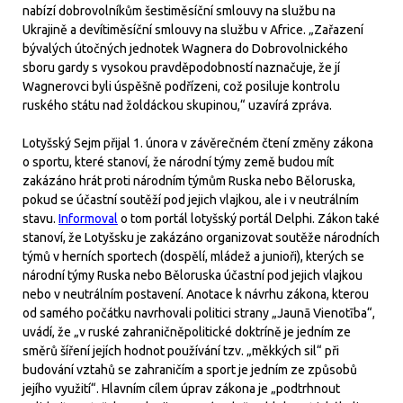
nabízí dobrovolníkům šestiměsíční smlouvy na službu na
Ukrajině a devítiměsíční smlouvy na službu v Africe. „Zařazení
bývalých útočných jednotek Wagnera do Dobrovolnického
sboru gardy s vysokou pravděpodobností naznačuje, že jí
Wagnerovci byli úspěšně podřízeni, což posiluje kontrolu
ruského státu nad žoldáckou skupinou,“ uzavírá zpráva.
Lotyšský Sejm přijal 1. února v závěrečném čtení změny zákona
o sportu, které stanoví, že národní týmy země budou mít
zakázáno hrát proti národním týmům Ruska nebo Běloruska,
pokud se účastní soutěží pod jejich vlajkou, ale i v neutrálním
stavu.
Informoval
o tom portál lotyšský portál Delphi. Zákon také
stanoví, že Lotyšsku je zakázáno organizovat soutěže národních
týmů v herních sportech (dospělí, mládež a junioři), kterých se
národní týmy Ruska nebo Běloruska účastní pod jejich vlajkou
nebo v neutrálním postavení. Anotace k návrhu zákona, kterou
od samého počátku navrhovali politici strany „Jaunā Vienotība“,
uvádí, že „v ruské zahraničněpolitické doktríně je jedním ze
směrů šíření jejích hodnot používání tzv. „měkkých sil“ při
budování vztahů se zahraničím a sport je jedním ze způsobů
jejího využití“. Hlavním cílem úprav zákona je „podtrhnout