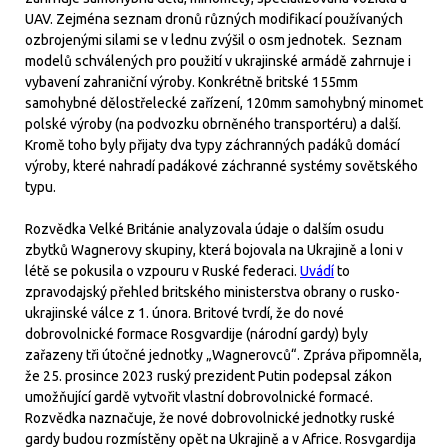
UAV. Zejména seznam dronů různých modifikací používaných
ozbrojenými silami se v lednu zvýšil o osm jednotek. Seznam
modelů schválených pro použití v ukrajinské armádě zahrnuje i
vybavení zahraniční výroby. Konkrétně britské 155mm
samohybné dělostřelecké zařízení, 120mm samohybný minomet
polské výroby (na podvozku obrněného transportéru) a další.
Kromě toho byly přijaty dva typy záchranných padáků domácí
výroby, které nahradí padákové záchranné systémy sovětského
typu.
Rozvědka Velké Británie analyzovala údaje o dalším osudu
zbytků Wagnerovy skupiny, která bojovala na Ukrajině a loni v
létě se pokusila o vzpouru v Ruské federaci.
Uvádí
to
zpravodajský přehled britského ministerstva obrany o rusko-
ukrajinské válce z 1. února. Britové tvrdí, že do nové
dobrovolnické formace Rosgvardije (národní gardy) byly
zařazeny tři útočné jednotky „Wagnerovců“. Zpráva připomněla,
že 25. prosince 2023 ruský prezident Putin podepsal zákon
umožňující gardě vytvořit vlastní dobrovolnické formacé.
Rozvědka naznačuje, že nové dobrovolnické jednotky ruské
gardy budou rozmístěny opět na Ukrajině a v Africe. Rosvgardija