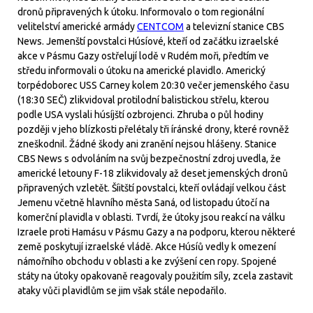
dronů připravených k útoku. Informovalo o tom regionální
velitelství americké armády
CENTCOM
a televizní stanice CBS
News. Jemenští povstalci Húsíové, kteří od začátku izraelské
akce v Pásmu Gazy ostřelují lodě v Rudém moři, předtím ve
středu informovali o útoku na americké plavidlo. Americký
torpédoborec USS Carney kolem 20:30 večer jemenského času
(18:30 SEČ) zlikvidoval protilodní balistickou střelu, kterou
podle USA vyslali húsíjští ozbrojenci. Zhruba o půl hodiny
později v jeho blízkosti přelétaly tři íránské drony, které rovněž
zneškodnil. Žádné škody ani zranění nejsou hlášeny. Stanice
CBS News s odvoláním na svůj bezpečnostní zdroj uvedla, že
americké letouny F-18 zlikvidovaly až deset jemenských dronů
připravených vzletět. Šíitští povstalci, kteří ovládají velkou část
Jemenu včetně hlavního města Saná, od listopadu útočí na
komerční plavidla v oblasti. Tvrdí, že útoky jsou reakcí na válku
Izraele proti Hamásu v Pásmu Gazy a na podporu, kterou některé
země poskytují izraelské vládě. Akce Húsíů vedly k omezení
námořního obchodu v oblasti a ke zvýšení cen ropy. Spojené
státy na útoky opakovaně reagovaly použitím síly, zcela zastavit
ataky vůči plavidlům se jim však stále nepodařilo.