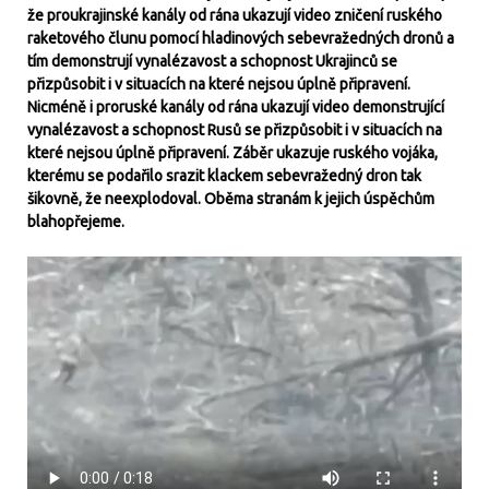
že proukrajinské kanály od rána ukazují video zničení ruského
raketového člunu pomocí hladinových sebevražedných dronů a
tím demonstrují vynalézavost a schopnost Ukrajinců se
přizpůsobit i v situacích na které nejsou úplně připravení.
Nicméně i proruské kanály od rána ukazují video demonstrující
vynalézavost a schopnost Rusů se přizpůsobit i v situacích na
které nejsou úplně připravení. Záběr ukazuje ruského vojáka,
kterému se podařilo srazit klackem sebevražedný dron tak
šikovně, že neexplodoval. Oběma stranám k jejich úspěchům
blahopřejeme.