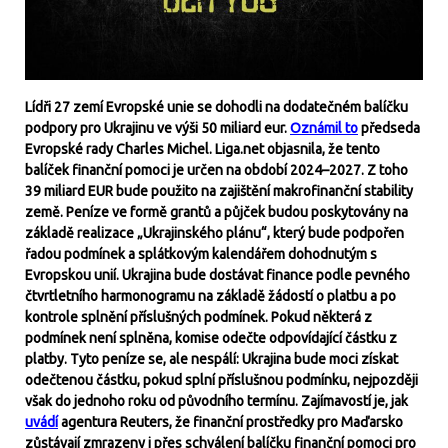
Lídři 27 zemí Evropské unie se dohodli na dodatečném balíčku
podpory pro Ukrajinu ve výši 50 miliard eur.
Oznámil to
předseda
Evropské rady Charles Michel. Liga.net objasnila, že tento
balíček finanční pomoci je určen na období 2024–2027. Z toho
39 miliard EUR bude použito na zajištění makrofinanční stability
země. Peníze ve formě grantů a půjček budou poskytovány na
základě realizace „Ukrajinského plánu“, který bude podpořen
řadou podmínek a splátkovým kalendářem dohodnutým s
Evropskou unií. Ukrajina bude dostávat finance podle pevného
čtvrtletního harmonogramu na základě žádostí o platbu a po
kontrole splnění příslušných podmínek. Pokud některá z
podmínek není splněna, komise odečte odpovídající částku z
platby. Tyto peníze se, ale nespálí: Ukrajina bude moci získat
odečtenou částku, pokud splní příslušnou podmínku, nejpozději
však do jednoho roku od původního termínu. Zajímavostí je, jak
uvádí
agentura Reuters, že finanční prostředky pro Maďarsko
zůstávají zmrazeny i přes schválení balíčku finanční pomoci pro