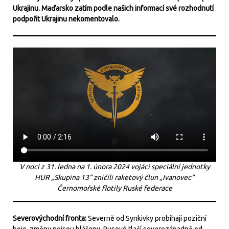
Ukrajinu. Maďarsko zatím podle našich informací své rozhodnutí
podpořit Ukrajinu nekomentovalo.
V noci z 31. ledna na 1. února 2024 vojáci speciální jednotky
HUR „Skupina 13“ zničili raketový člun „Ivanovec“
Černomořské flotily Ruské federace
Severovýchodní fronta:
Severně od Synkivky probíhají poziční