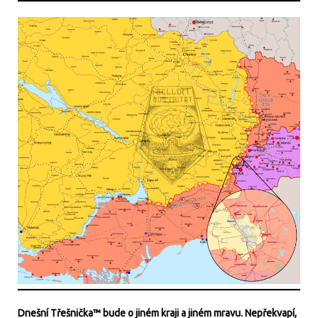
Dnešní Třešnička™ bude o jiném kraji a jiném mravu. Nepřekvapí,