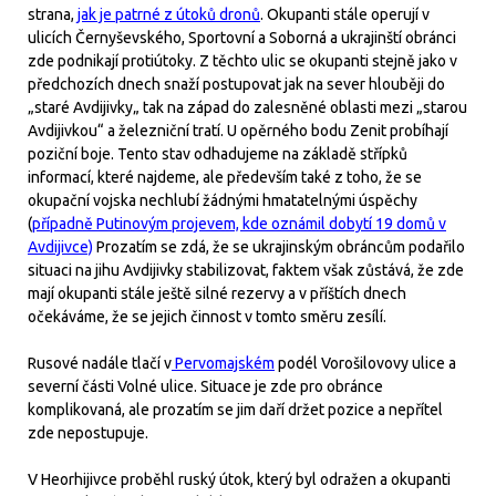
strana,
jak je patrné z útoků dronů
. Okupanti stále operují v
ulicích Černyševského, Sportovní a Soborná a ukrajinští obránci
zde podnikají protiútoky. Z těchto ulic se okupanti stejně jako v
předchozích dnech snaží postupovat jak na sever hlouběji do
„staré Avdijivky„ tak na západ do zalesněné oblasti mezi „starou
Avdijivkou“ a železniční tratí. U opěrného bodu Zenit probíhají
poziční boje. Tento stav odhadujeme na základě střípků
informací, které najdeme, ale především také z toho, že se
okupační vojska nechlubí žádnými hmatatelnými úspěchy
(
případně Putinovým projevem, kde oznámil dobytí 19 domů v
Avdijivce)
Prozatím se zdá, že se ukrajinským obráncům podařilo
situaci na jihu Avdijivky stabilizovat, faktem však zůstává, že zde
mají okupanti stále ještě silné rezervy a v příštích dnech
očekáváme, že se jejich činnost v tomto směru zesílí.
Rusové nadále tlačí v
Pervomajském
podél Vorošilovovy ulice a
severní části Volné ulice. Situace je zde pro obránce
komplikovaná, ale prozatím se jim daří držet pozice a nepřítel
zde nepostupuje.
V Heorhijivce proběhl ruský útok, který byl odražen a okupanti