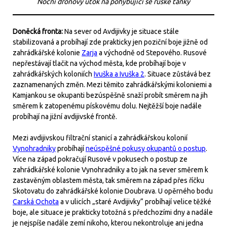
Noční dronový útok na pohybující se ruské tanky
Doněcká fronta:
Na sever od Avdijivky je situace stále
stabilizovaná a probíhají zde prakticky jen poziční boje jižně od
zahrádkářské kolonie
Zarja
a východně od Stepového. Rusové
nepřestávají tlačit na východ města, kde probíhají boje v
zahrádkářských koloniích
Ivuška a Ivuška 2
. Situace zůstává bez
zaznamenaných změn. Mezi těmito zahrádkářskými koloniemi a
Kamjankou se okupanti bezúspěšně snaží probít směrem na jih
směrem k zatopenému pískovému dolu. Nejtěžší boje nadále
probíhají na jižní avdijivské frontě.
Mezi avdijivskou filtrační stanicí a zahrádkářskou kolonií
Vynohradniky
probíhají
neúspěšné pokusy okupantů o postup
.
Více na západ pokračují Rusové v pokusech o postup ze
zahrádkářské kolonie Vynohradniky a to jak na sever směrem k
zastavěným oblastem města, tak směrem na západ přes říčku
Skotovatu do zahrádkářské kolonie Doubrava. U opěrného bodu
Carská Ochota
a v ulicích „staré Avdijivky“ probíhají velice těžké
boje, ale situace je prakticky totožná s předchozími dny a nadále
je nejspíše nadále zemí nikoho, kterou nekontroluje ani jedna