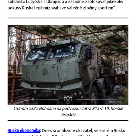
solidaritu Lotyšska s Ukrajinou a zásadně zablokovat jakékoliv
pokusy Ruska legitimizovat své válečné zločiny sportem“.
155mm 2S22 Bohdana na podvozku Tatra 815-7 10. horské
brigády
Ruská ekonomika
:
Dnes si přiblížíme ukazatel, ve kterém Rusko