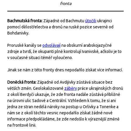
fronta
Bachmutská fronta:
Západně od Bachmutu
útočili
ukrajinci
pomocí dělostřelectva a dronů na ruské pozice severně od
Bohdanivky.
Proruské kanály se
odvolávají
na obskurní arabskojazyčné
zdroje a tvrdí, že okupanti plně kontrolují Ivanivské, ačkoliv je to
v současné situaci téměř vyloučeno.
Jinak se nám z této fronty dnes nepodařilo získat více informací.
Doněcká fronta:
Západně od Avdijivky zůstává situace bez
větších změn. Geolokalizované
záběry
práce ukrajinských dronů
z okolí Berdyči ukazuje, že zde fronta nadále zůstává přibližně
na úrovni ulic Sadové a Centrální. Vzhledem k tomu, že si ani
jedna ze stran nedělá nároky na postup u Orlivky a Tonenke a
nám se z okolí těchto vesnic nepodařilo získat žádné nové
informace předpokládáme, že zde nedošlo k výraznější změně
na frontové linii.