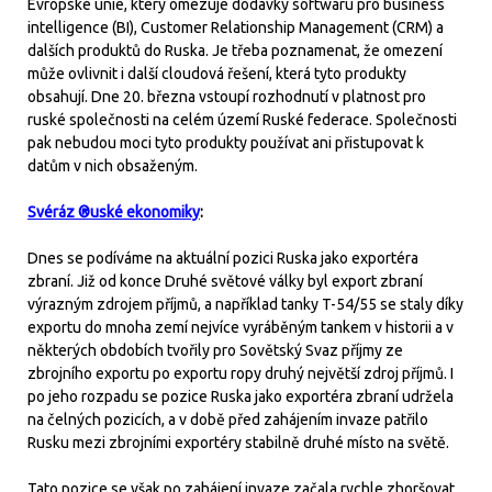
Evropské unie, který omezuje dodávky softwaru pro business
intelligence (BI), Customer Relationship Management (CRM) a
dalších produktů do Ruska. Je třeba poznamenat, že omezení
může ovlivnit i další cloudová řešení, která tyto produkty
obsahují. Dne 20. března vstoupí rozhodnutí v platnost pro
ruské společnosti na celém území Ruské federace. Společnosti
pak nebudou moci tyto produkty používat ani přistupovat k
datům v nich obsaženým.
Svéráz ®uské ekonomiky
:
Dnes se podíváme na aktuální pozici Ruska jako exportéra
zbraní. Již od konce Druhé světové války byl export zbraní
výrazným zdrojem příjmů, a například tanky T-54/55 se staly díky
exportu do mnoha zemí nejvíce vyráběným tankem v historii a v
některých obdobích tvořily pro Sovětský Svaz příjmy ze
zbrojního exportu po exportu ropy druhý největší zdroj příjmů. I
po jeho rozpadu se pozice Ruska jako exportéra zbraní udržela
na čelných pozicích, a v době před zahájením invaze patřilo
Rusku mezi zbrojními exportéry stabilně druhé místo na světě.
Tato pozice se však po zahájení invaze začala rychle zhoršovat,