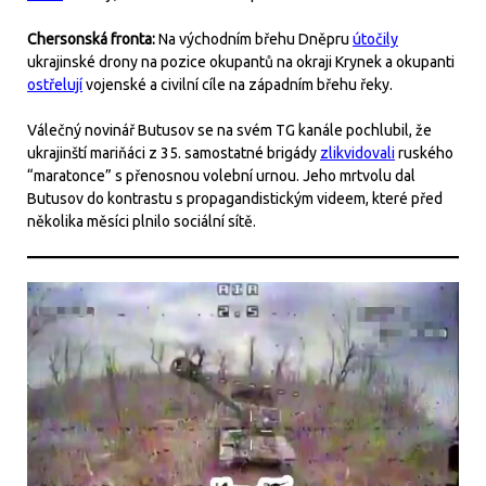
Chersonská fronta:
Na východním břehu Dněpru
útočily
ukrajinské drony na pozice okupantů na okraji Krynek a okupanti
ostřelují
vojenské a civilní cíle na západním břehu řeky.
Válečný novinář Butusov se na svém TG kanále pochlubil, že
ukrajinští mariňáci z 35. samostatné brigády
zlikvidovali
ruského
“maratonce” s přenosnou volební urnou. Jeho mrtvolu dal
Butusov do kontrastu s propagandistickým videem, které před
několika měsíci plnilo sociální sítě.