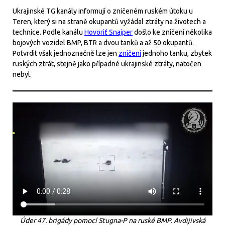
Ukrajinské TG kanály informují o zničeném ruském útoku u
Teren, který si na straně okupantů vyžádal ztráty na životech a
technice. Podle kanálu
Hovoriť Snajper
došlo ke zničení několika
bojových vozidel BMP, BTR a dvou tanků a až 50 okupantů.
Potvrdit však jednoznačně lze jen
zničení
jednoho tanku, zbytek
ruských ztrát, stejně jako případné ukrajinské ztráty, natočen
nebyl.
Úder 47. brigády pomocí Stugna-P na ruské BMP. Avdijivská