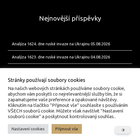
Nejnovější příspěvky
Analýza 1624. dne ruské invaze na Ukrajinu 05.08.2026
Analýza 1623. dne ruské invaze na Ukrajinu 04.08.2026
Analýza 1622. dne ruské invaze na Ukrajinu 03.08.2026
Stránky používají soubory cookies
Na našich webových stránkách používáme soubory cookie,
abychom vám poskytli co nejrelevantnější služby tím, že si
zapamatujeme vaše preference a opakované návštěvy.
Kliknutím na tlačítko "Přijmout vše" souhlasíte s používáním
VŠECH souborů cookie. Můžete však navštívit "Nastavení
souborů cookie" a poskytnout kontrolovaný souhlas..
Nastavení cookies
Přijmout vše
© valka.online | Vydavatel: Jan Tofl, Plzeň | ISSN 3029-
6420