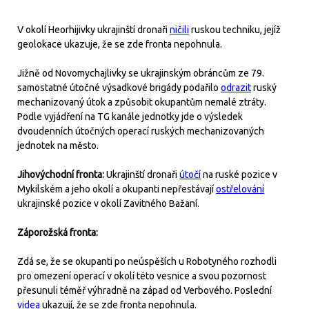
V okolí Heorhijivky ukrajinští dronaři
ničili
ruskou techniku, jejíž
geolokace ukazuje, že se zde fronta nepohnula.
Jižně od Novomychajlivky se ukrajinským obráncům ze 79.
samostatné útočné výsadkové brigády podařilo
odrazit
ruský
mechanizovaný útok a způsobit okupantům nemalé ztráty.
Podle vyjádření na TG kanále jednotky jde o výsledek
dvoudenních útočných operací ruských mechanizovaných
jednotek na město.
Jihovýchodní fronta:
Ukrajinští dronaři
útočí
na ruské pozice v
Mykilském a jeho okolí a okupanti nepřestávají
ostřelování
ukrajinské pozice v okolí Zavitného Bažaní.
Záporožská fronta:
Zdá se, že se okupanti po neúspěších u Robotyného rozhodli
pro omezení operací v okolí této vesnice a svou pozornost
přesunuli téměř výhradně na západ od Verbového. Poslední
videa
ukazují, že se zde fronta nepohnula.