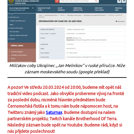
Milčakov coby Ukrajinec „Jan Melnikov“ v ruské příručce. Níže
záznam moskevského soudu (google překlad)
A pozor! Ve středu 20.03.2024 od 20:00, budeme mít opět náš
tradiční video podcast. Jako obvykle probereme vývoj na frontě
za poslední dobu, nicméně hlavním předmětem bude
Černomořská flotila a k tomu nám bude nápomocen host, na
Twitteru známý jako
Saturnax
. Budeme dostupní na našem
partnerském projektu; Twitch kanále Brotherhood Of Terra.
Následný záznam bude opět na Youtube. Budeme rádi, když si
nás přijdete poslechnout!