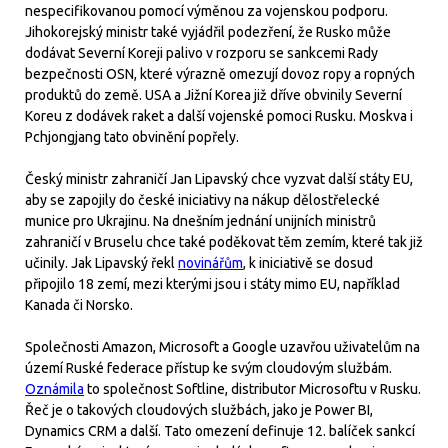
nespecifikovanou pomocí výměnou za vojenskou podporu.
Jihokorejský ministr také vyjádřil podezření, že Rusko může
dodávat Severní Koreji palivo v rozporu se sankcemi Rady
bezpečnosti OSN, které výrazně omezují dovoz ropy a ropných
produktů do země. USA a Jižní Korea již dříve obvinily Severní
Koreu z dodávek raket a další vojenské pomoci Rusku. Moskva i
Pchjongjang tato obvinění popřely.
Český ministr zahraničí Jan Lipavský chce vyzvat další státy EU,
aby se zapojily do české iniciativy na nákup dělostřelecké
munice pro Ukrajinu. Na dnešním jednání unijních ministrů
zahraničí v Bruselu chce také poděkovat těm zemím, které tak již
učinily. Jak Lipavský řekl
novinářům
, k iniciativě se dosud
připojilo 18 zemí, mezi kterými jsou i státy mimo EU, například
Kanada či Norsko.
Společnosti Amazon, Microsoft a Google uzavřou uživatelům na
území Ruské federace přístup ke svým cloudovým službám.
Oznámila
to společnost Softline, distributor Microsoftu v Rusku.
Řeč je o takových cloudových službách, jako je Power BI,
Dynamics CRM a další. Tato omezení definuje 12. balíček sankcí