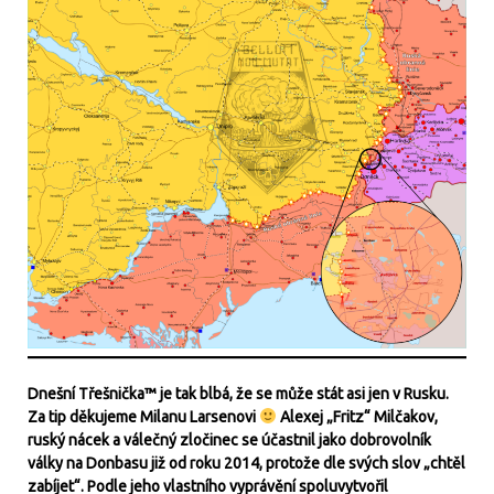
Dnešní Třešnička™ je tak blbá, že se může stát asi jen v Rusku.
Za tip děkujeme Milanu Larsenovi
Alexej „Fritz“ Milčakov,
ruský nácek a válečný zločinec se účastnil jako dobrovolník
války na Donbasu již od roku 2014, protože dle svých slov „chtěl
zabíjet“. Podle jeho vlastního vyprávění spoluvytvořil