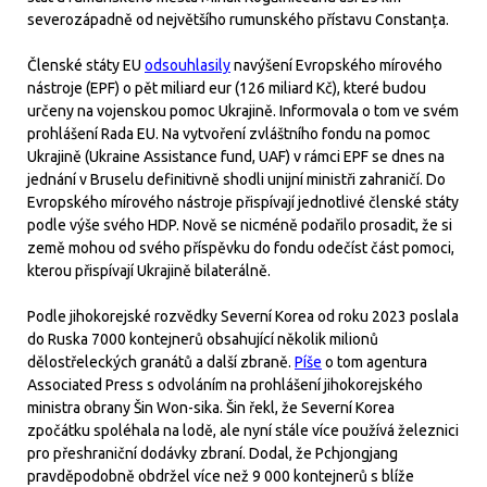
severozápadně od největšího rumunského přístavu Constanța.
Členské státy EU
odsouhlasily
navýšení Evropského mírového
nástroje (EPF) o pět miliard eur (126 miliard Kč), které budou
určeny na vojenskou pomoc Ukrajině. Informovala o tom ve svém
prohlášení Rada EU. Na vytvoření zvláštního fondu na pomoc
Ukrajině (Ukraine Assistance fund, UAF) v rámci EPF se dnes na
jednání v Bruselu definitivně shodli unijní ministři zahraničí. Do
Evropského mírového nástroje přispívají jednotlivé členské státy
podle výše svého HDP. Nově se nicméně podařilo prosadit, že si
země mohou od svého příspěvku do fondu odečíst část pomoci,
kterou přispívají Ukrajině bilaterálně.
Podle jihokorejské rozvědky Severní Korea od roku 2023 poslala
do Ruska 7000 kontejnerů obsahující několik milionů
dělostřeleckých granátů a další zbraně.
Píše
o tom agentura
Associated Press s odvoláním na prohlášení jihokorejského
ministra obrany Šin Won-sika. Šin řekl, že Severní Korea
zpočátku spoléhala na lodě, ale nyní stále více používá železnici
pro přeshraniční dodávky zbraní. Dodal, že Pchjongjang
pravděpodobně obdržel více než 9 000 kontejnerů s blíže