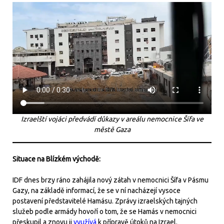
Izraelští vojáci předvádí důkazy v areálu nemocnice Šífa ve
městě Gaza
Situace na Blízkém východě:
IDF dnes brzy ráno zahájila nový zátah v nemocnici Šífa v Pásmu
Gazy, na základě informací, že se v ní nacházejí vysoce
postavení představitelé Hamásu. Zprávy izraelských tajných
služeb podle armády hovoří o tom, že se Hamás v nemocnici
přeskupil a znovu ji
využívá
k přípravě útoků na Izrael.