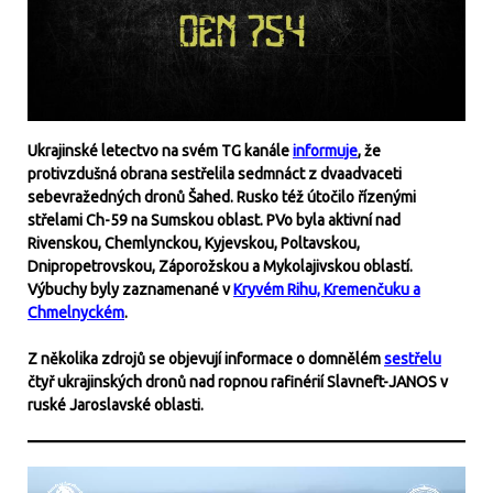
Ukrajinské letectvo na svém TG kanále
informuje
, že
protivzdušná obrana sestřelila sedmnáct z dvaadvaceti
sebevražedných dronů Šahed. Rusko též útočilo řízenými
střelami Ch-59 na Sumskou oblast. PVo byla aktivní nad
Rivenskou, Chemlynckou, Kyjevskou, Poltavskou,
Dnipropetrovskou, Záporožskou a Mykolajivskou oblastí.
Výbuchy byly zaznamenané v
Kryvém Rihu, Kremenčuku a
Chmelnyckém
.
Z několika zdrojů se objevují informace o domnělém
sestřelu
čtyř ukrajinských dronů nad ropnou rafinérií Slavneft-JANOS v
ruské Jaroslavské oblasti.