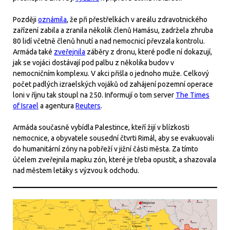
Později
oznámila
, že při přestřelkách v areálu zdravotnického
zařízení zabila a zranila několik členů Hamásu, zadržela zhruba
80 lidí včetně členů hnutí a nad nemocnicí převzala kontrolu.
Armáda také
zveřejnila
záběry z dronu, které podle ní dokazují,
jak se vojáci dostávají pod palbu z několika budov v
nemocničním komplexu. V akci přišla o jednoho muže. Celkový
počet padlých izraelských vojáků od zahájení pozemní operace
loni v říjnu tak stoupl na 250. Informují o tom server
The Times
of Israel
a agentura
Reuters
.
Armáda současně vybídla Palestince, kteří žijí v blízkosti
nemocnice, a obyvatele sousední čtvrti Rimál, aby se evakuovali
do humanitární zóny na pobřeží v jižní části města. Za tímto
účelem zveřejnila mapku zón, které je třeba opustit, a shazovala
nad městem letáky s výzvou k odchodu.