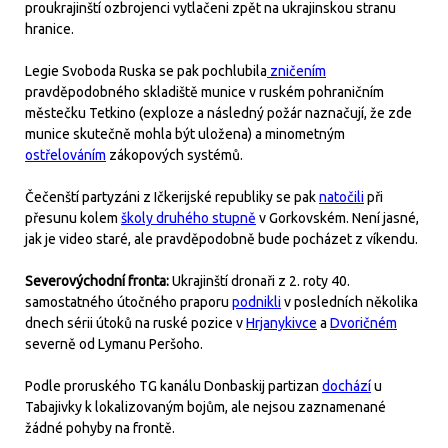
proukrajinští ozbrojenci vytlačeni zpět na ukrajinskou stranu
hranice.
Legie Svoboda Ruska se pak pochlubila
zničením
pravděpodobného skladiště munice v ruském pohraničním
městečku Tetkino (exploze a následný požár naznačují, že zde
munice skutečně mohla být uložena) a minometným
ostřelováním
zákopových systémů.
Čečenští partyzáni z Ičkerijské republiky se pak
natočili
při
přesunu kolem
školy druhého stupně
v Gorkovském. Není jasné,
jak je video staré, ale pravděpodobně bude pocházet z víkendu.
Severovýchodní fronta:
Ukrajinští dronaři z 2. roty 40.
samostatného útočného praporu
podnikli
v posledních několika
dnech sérii útoků na ruské pozice v
Hrjanykivce
a
Dvoričném
severně od Lymanu Peršoho.
Podle proruského TG kanálu Donbaskij partizan
dochází
u
Tabajivky k lokalizovaným bojům, ale nejsou zaznamenané
žádné pohyby na frontě.