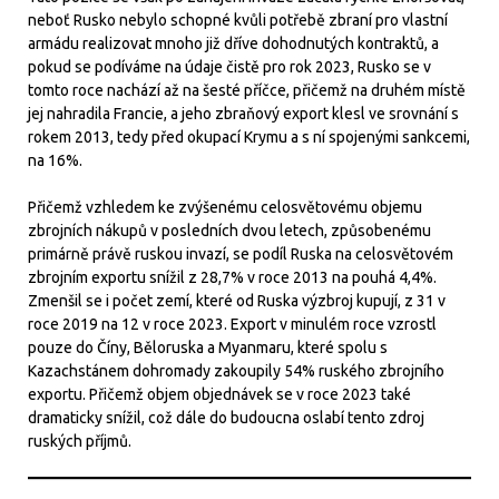
neboť Rusko nebylo schopné kvůli potřebě zbraní pro vlastní
armádu realizovat mnoho již dříve dohodnutých kontraktů, a
pokud se podíváme na údaje čistě pro rok 2023, Rusko se v
tomto roce nachází až na šesté příčce, přičemž na druhém místě
jej nahradila Francie, a jeho zbraňový export klesl ve srovnání s
rokem 2013, tedy před okupací Krymu a s ní spojenými sankcemi,
na 16%.
Přičemž vzhledem ke zvýšenému celosvětovému objemu
zbrojních nákupů v posledních dvou letech, způsobenému
primárně právě ruskou invazí, se podíl Ruska na celosvětovém
zbrojním exportu snížil z 28,7% v roce 2013 na pouhá 4,4%.
Zmenšil se i počet zemí, které od Ruska výzbroj kupují, z 31 v
roce 2019 na 12 v roce 2023. Export v minulém roce vzrostl
pouze do Číny, Běloruska a Myanmaru, které spolu s
Kazachstánem dohromady zakoupily 54% ruského zbrojního
exportu. Přičemž objem objednávek se v roce 2023 také
dramaticky snížil, což dále do budoucna oslabí tento zdroj
ruských příjmů.