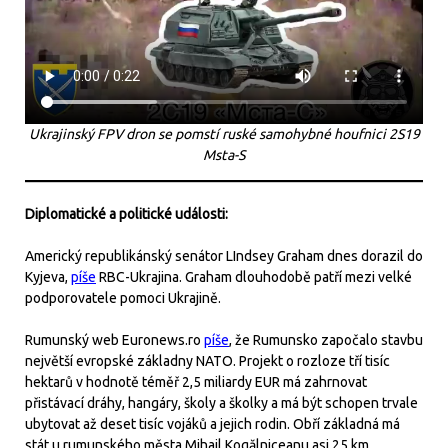
Ukrajinský FPV dron se pomstí ruské samohybné houfnici 2S19
Msta-S
Diplomatické a politické události:
Americký republikánský senátor LIndsey Graham dnes dorazil do
Kyjeva,
píše
RBC-Ukrajina. Graham dlouhodobě patří mezi velké
podporovatele pomoci Ukrajině.
Rumunský web Euronews.ro
píše
, že Rumunsko započalo stavbu
největší evropské základny NATO. Projekt o rozloze tří tisíc
hektarů v hodnotě téměř 2,5 miliardy EUR má zahrnovat
přistávací dráhy, hangáry, školy a školky a má být schopen trvale
ubytovat až deset tisíc vojáků a jejich rodin. Obří základná má
stát u rumunského města Mihail Kogălniceanu asi 25 km