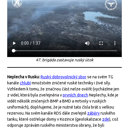
47. brigáda zastavuje ruský útok
Neplecha v Rusku:
Ruský dobrovolnický sbor
se na svém TG
kanále
chlubí
množstvím zničené ruské techniky i živé síly.
Vzhledem k tomu, že značnou část nelze ověřit (vycházíme jen
z videí, která byla zveřejněna v
prvních dnech
Neplechy, kde je
vidět několik zničených BMP a BMD a mrtvoly v ruských
uniformách), doplňujeme, že je nutné tato čísla brát s velkou
rezervou. Na svém kanále RDS dále zveřejnil
záběry
ruského
tanku, které ostřeluje domy v Kozince (geolokalizace
zde
), což
odporuje zprávám ruského ministerstva obrany, že byli