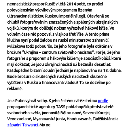
neonacistický prapor Rusič v létě 2014 poté, co prošel
polovojenským výcvikovým programem řízeným
ultranacionalistickou Ruskou imperiální legií. Otevřeně se
chlubil fotografováním zmrzačených a spálených ukrajinských
vojáků, kterým do obličejů nožem vyřezával hákové kříže. Ve
volném čase rád pozoval s vlajkou třetí říše. A tento príma
klučina nyní podal žalobu na ruské ministerstvo zahraničí.
Milčakova totiž pobouřilo, že jeho fotografie byla otištěna v
brožuře “Ukrajina – centrum světového nacismu”. Fór je, že jeho
fotografie s praporem s hákovým křížem je součástí koláží, které
mají dokázat, že jsou Ukrajinci nacisti už bezmála deset let.
Každopádně bizarní soudní jednání je naplánováno na 18. dubna.
Bude brožura o skutečných ruských nacistech skutečně
vytištěna v Rusku a financovaná vládou? To se dozvíme po
reklamě.
Jo a Putin vyhrál volby. K jeho čistému vítězství mu
podle
propagandistické agentury TASS poblahopřáli představitelé
svobodného světa, jmenovitě Bělorusové, Severní Korejci,
Venezuelané, Myanmarská junta, Hondurasané, Tádžikistánci a
západní Taiwanci
. My ne.