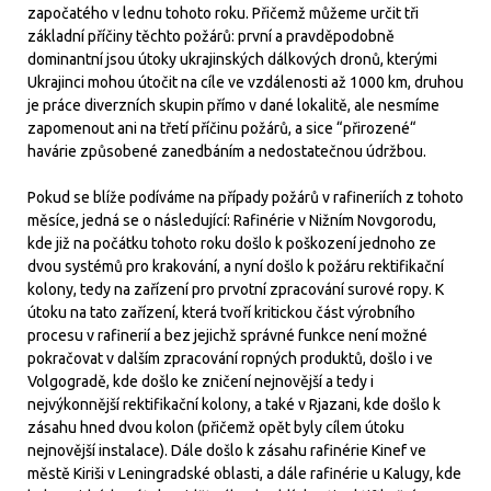
započatého v lednu tohoto roku. Přičemž můžeme určit tři
základní příčiny těchto požárů: první a pravděpodobně
dominantní jsou útoky ukrajinských dálkových dronů, kterými
Ukrajinci mohou útočit na cíle ve vzdálenosti až 1000 km, druhou
je práce diverzních skupin přímo v dané lokalitě, ale nesmíme
zapomenout ani na třetí příčinu požárů, a sice “přirozené“
havárie způsobené zanedbáním a nedostatečnou údržbou.
Pokud se blíže podíváme na případy požárů v rafineriích z tohoto
měsíce, jedná se o následující: Rafinérie v Nižním Novgorodu,
kde již na počátku tohoto roku došlo k poškození jednoho ze
dvou systémů pro krakování, a nyní došlo k požáru rektifikační
kolony, tedy na zařízení pro prvotní zpracování surové ropy. K
útoku na tato zařízení, která tvoří kritickou část výrobního
procesu v rafinerií a bez jejichž správné funkce není možné
pokračovat v dalším zpracování ropných produktů, došlo i ve
Volgogradě, kde došlo ke zničení nejnovější a tedy i
nejvýkonnější rektifikační kolony, a také v Rjazani, kde došlo k
zásahu hned dvou kolon (přičemž opět byly cílem útoku
nejnovější instalace). Dále došlo k zásahu rafinérie Kinef ve
městě Kiriši v Leningradské oblasti, a dále rafinérie u Kalugy, kde