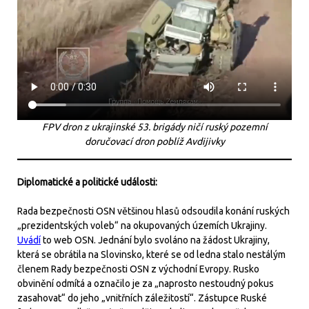
FPV dron z ukrajinské 53. brigády ničí ruský pozemní
doručovací dron poblíž Avdijivky
Diplomatické a politické události:
Rada bezpečnosti OSN většinou hlasů odsoudila konání ruských
„prezidentských voleb“ na okupovaných územích Ukrajiny.
Uvádí
to web OSN. Jednání bylo svoláno na žádost Ukrajiny,
která se obrátila na Slovinsko, které se od ledna stalo nestálým
členem Rady bezpečnosti OSN z východní Evropy. Rusko
obvinění odmítá a označilo je za „naprosto nestoudný pokus
zasahovat“ do jeho „vnitřních záležitostí“. Zástupce Ruské