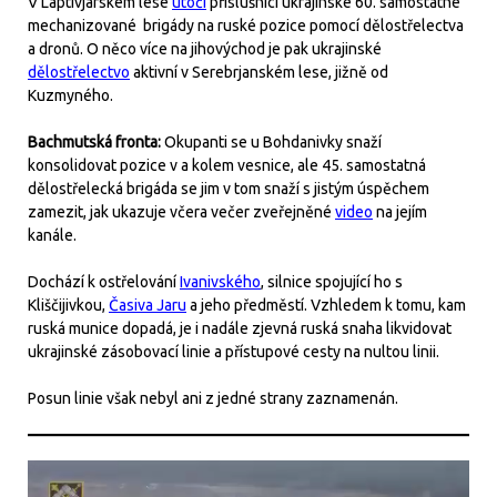
V Laptivjarském lese
útočí
příslušníci ukrajinské 60. samostatné
mechanizované brigády na ruské pozice pomocí dělostřelectva
a dronů. O něco více na jihovýchod je pak ukrajinské
dělostřelectvo
aktivní v Serebrjanském lese, jižně od
Kuzmyného.
Bachmutská fronta:
Okupanti se u Bohdanivky snaží
konsolidovat pozice v a kolem vesnice, ale 45. samostatná
dělostřelecká brigáda se jim v tom snaží s jistým úspěchem
zamezit, jak ukazuje včera večer zveřejněné
video
na jejím
kanále.
Dochází k ostřelování
Ivanivského
, silnice spojující ho s
Kliščijivkou,
Časiva Jaru
a jeho předměstí. Vzhledem k tomu, kam
ruská munice dopadá, je i nadále zjevná ruská snaha likvidovat
ukrajinské zásobovací linie a přístupové cesty na nultou linii.
Posun linie však nebyl ani z jedné strany zaznamenán.