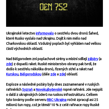
Ukrajinské letectvo
informovalo
o sestřelu dvou dronů Šahed,
které Rusko vyslalo nad Ukrajinu. Dojít k nim mělo nad
Charkovskou oblastí. Vzdušný poplach byl vyhlášen nad velkou
částí východních oblastí.
Nad Bělgorodem zní poplachové sirény a místní sdílejí
záběry
(a
zde
) z dopadů raket. Ruské ministerstvo obrany pak tvrdí, že
došlo k sestřelu několika dronů, řízených střel a raket nad
Kurskou
,
Bělgorodskou
(dále
zde
a
zde
) oblastí.
Exploze a následné požáry byly dnes zaznamenané v ruských
rafinériích
Syzraň
a
Novokujbyševské
ropné rafinérii. Jde nejspíš
o další z ukrajinských úderů na ruskou infrastrukturu. Celkem
tyto továrny podle serveru
RBC-Ukrajina
ročně zpracují asi 25
milionů tun ropy, což je téměř 10 % z celé rafinace ropy Ruské