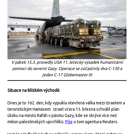
V pátek 15.3. provedly USA 11. letecký výsadek humanitární
pomoci do severní Gazy. Operace se zúčastnily dva C-130 a
jeden C-17 Globemaster III
Situace na Blízkém východě:
Dnes je to 162. den, kdy vypukla otevřená válka mezi Izraelem a
teroristickým Hamásem. Izrael včera 15. března schválil plán
útoku na město Rafáh v pásmu Gazy, kde se skrývá více než
milion palestinských uprchlíků.
Píše
o tom agentura Reuters.