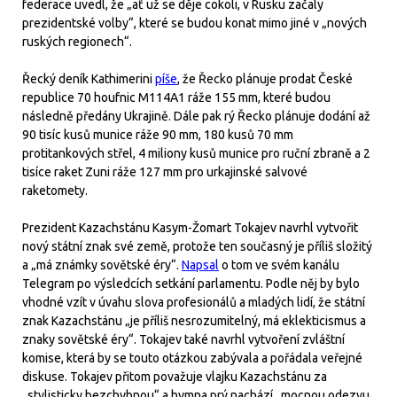
federace uvedl, že „ať už se děje cokoli, v Rusku začaly
prezidentské volby“, které se budou konat mimo jiné v „nových
ruských regionech“.
Řecký deník Kathimerini
píše
, že Řecko plánuje prodat České
republice 70 houfnic M114A1 ráže 155 mm, které budou
následně předány Ukrajině. Dále pak rý Řecko plánuje dodání až
90 tisíc kusů munice ráže 90 mm, 180 kusů 70 mm
protitankových střel, 4 miliony kusů munice pro ruční zbraně a 2
tisíce raket Zuni ráže 127 mm pro urkajinské salvové
raketomety.
Prezident Kazachstánu Kasym-Žomart Tokajev navrhl vytvořit
nový státní znak své země, protože ten současný je příliš složitý
a „má známky sovětské éry“.
Napsal
o tom ve svém kanálu
Telegram po výsledcích setkání parlamentu. Podle něj by bylo
vhodné vzít v úvahu slova profesionálů a mladých lidí, že státní
znak Kazachstánu „je příliš nesrozumitelný, má eklekticismus a
znaky sovětské éry“. Tokajev také navrhl vytvoření zvláštní
komise, která by se touto otázkou zabývala a pořádala veřejné
diskuse. Tokajev přitom považuje vlajku Kazachstánu za
„stylisticky bezchybnou“ a hymna prý nachází „mocnou odezvu