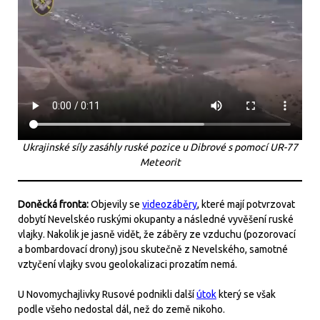
Ukrajinské síly zasáhly ruské pozice u Dibrové s pomocí UR-77
Meteorit
Doněcká fronta:
Objevily se
videozáběry
, které mají potvrzovat
dobytí Nevelskéo ruskými okupanty a následné vyvěšení ruské
vlajky. Nakolik je jasně vidět, že záběry ze vzduchu (pozorovací
a bombardovací drony) jsou skutečně z Nevelského, samotné
vztyčení vlajky svou geolokalizaci prozatím nemá.
U Novomychajlivky Rusové podnikli další
útok
který se však
podle všeho nedostal dál, než do země nikoho.