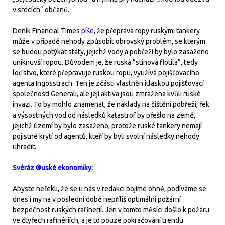
v srdcích“ občanů.
Deník Financial Times
píše
, že přeprava ropy ruskými tankery
může v případě nehody způsobit obrovský problém, se kterým
se budou potýkat státy, jejichž vody a pobřeží by bylo zasaženo
uniknuvší ropou. Důvodem je, že ruská “stínová flotila”, tedy
loďstvo, které přepravuje ruskou ropu, využívá pojišťovacího
agenta Ingosstrach. Ten je zčásti vlastněn itlaskou pojišťovací
společností Generali, ale její aktiva jsou zmražena kvůli ruské
invazi. To by mohlo znamenat, že náklady na čištění pobřeží, řek
a výsostných vod od následků katastrof by přešlo na země,
jejichž území by bylo zasaženo, protože ruské tankery nemají
pojistné krytí od agentů, kteří by byli svolní následky nehody
uhradit.
Svéráz ®uské ekonomiky
:
Abyste neřekli, že se u nás v redakci bojíme ohně, podíváme se
dnes i my na v poslední době nepříliš optimální požární
bezpečnost ruských rafinerií. Jen v tomto měsíci došlo k požáru
ve čtyřech rafinériích, a je to pouze pokračování trendu