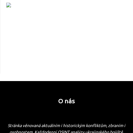
O nás
Stránka věnovaná aktuálním i historickým konfliktům, zbraním i
osobnostem. Každodenní OSINT analýzy ukrajinského bojiště.