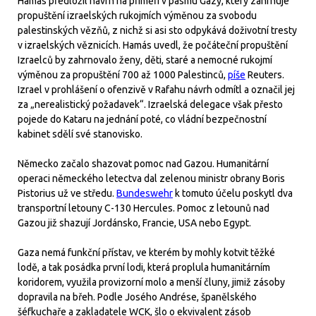
Hamás předložil návrh na příměří v pásmu Gazy, který zahrnuje
propuštění izraelských rukojmích výměnou za svobodu
palestinských vězňů, z nichž si asi sto odpykává doživotní tresty
v izraelských věznicích. Hamás uvedl, že počáteční propuštění
Izraelců by zahrnovalo ženy, děti, staré a nemocné rukojmí
výměnou za propuštění 700 až 1000 Palestinců,
píše
Reuters.
Izrael v prohlášení o ofenzivě v Rafahu návrh odmítl a označil jej
za „nerealistický požadavek“. Izraelská delegace však přesto
pojede do Kataru na jednání poté, co vládní bezpečnostní
kabinet sdělí své stanovisko.
Německo začalo shazovat pomoc nad Gazou. Humanitární
operaci německého letectva dal zelenou ministr obrany Boris
Pistorius už ve středu.
Bundeswehr
k tomuto účelu poskytl dva
transportní letouny C-130 Hercules. Pomoc z letounů nad
Gazou již shazují Jordánsko, Francie, USA nebo Egypt.
Gaza nemá funkční přístav, ve kterém by mohly kotvit těžké
lodě, a tak posádka první lodi, která proplula humanitárním
koridorem, využila provizorní molo a menší čluny, jimiž zásoby
dopravila na břeh. Podle Josého Andrése, španělského
šéfkuchaře a zakladatele WCK, šlo o ekvivalent zásob