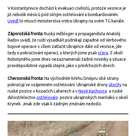
V Kosťantynivce dochází k evakuaci civilistů, protože vesnice je
již několik měsíců pod silným ostřelování a bombardováním.
Uvedl
to mluvčí ministerstva vnitra Ukrajiny na svém TG kanále.
Záporožská fronta:
Ruský milbloger a propagandista Anatolij
Radov uvádí, že ruští výsadkáři podnikají západně od Verbového
bojové operace s cílem zatlačit Ukrajince dále od vesnice, jde
tedy o pokračování operací, o kterých jsme psali
včera
. Z okolí
Robotyného jsme dnes nezaznamenali žádné novinky a situace
pravděpodobně vypadá stejně, jako v předchozích dnech.
Chersonská fronta:
Na východním břehu Dněpru obě strany
pokračují ve vzájemném ostřelování. Ukrajinské drony
útočily
na
ruské pozice v Kozačich Laherech a v
Nové Kachovce
a ruské
dělostřelectvo
ostřelovalo
pozice ukrajinských mariňáků v okolí
Krynek. Jinak zde však k žádným změnám nedošlo.