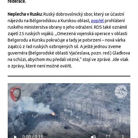
federace.
Neplecha v Rusku:
Ruský dobrovolnický sbor, který se účastní
nájezdu na Bělgorodskou a Kurskou oblast,
popřel
prohlášení
ruského ministerstva obrany o jeho odražení. RDS také oznámil
zajetí 25 ruských vojáků. „Omezená vojenská operace v oblasti
Belgorodu a Kursku pokračuje a tady je potvrzení – nová várka
zajatců z řad ruských ozbrojených sil. A ještě jednou zveme
guvernéra (Belgorodské oblasti Vjačeslava, pozn. red.) Gladkova
na schůzi, abychom mu předali vězně,“ stojí ve zprávě. Jde však
o zprávy, které není možné ověřit.