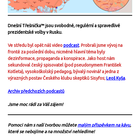
Dnešní Třešnička™ jsou svobodné, regulérní a spravedlivé
prezidentské volby v Rusku.
Ve středu byl opět náš video
podcast
. Probrali jsme vývoj na
frontě za poslední dobu, nicméně hlavní téma byly
dezinformace, propaganda a konspirace. Jako host nám
sekundoval český spisovatel (pod pseudonymem František
Kotleta), vysokoškolský pedagog, bývalý novinář a jedna z
výrazných postav Českého klubu skeptiků Sisyfos;
Leoš Kyša
.
Archiv předchozích podcastů
Jsme moc rádi za Váš zájem!
Pomoci nám s naší tvorbou můžete
malým příspěvkem na kávu
,
které se nebojíme a na množství nehledíme!