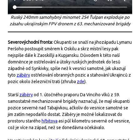
Ruský 240mm samohybný minomet 2S4 Ťulpan exploduje po
zásahu ukrajinským FPV dronem z 63. mechanizované brigády
Severovýchodní fronta:
Okupanti se snaží na jihozápadu Lymanu
Peršoho postoupit směrem k Oskilu a skrz místní lesy pak
nejspíše dále k Zaoskillji a Kupjansku. Důvodem k této naší
domněnce je ostřelování a útoky ruských jednotek do lesů
západně od Synkivky, spíše než k vesnici samotné, jak ukazují
tyto
záběry
ostřelování obranných pozic a stahování Ukrajinců z
pozic okolo železniční trati (zhruba
zde
).
Starší
záběry
od 1. útočného praporu Da Vinciho vlků z 59.
samostatné mechanizované brigády naznačují, že mají okupanti
pozice severně nad Tabajivkou, ačkoliv do vesnice samotné se
jim zatím nepodařilo dostat. Záběry je možné lokalizovat do
prostoru starého
hřbitova
asi půl kilometru severně od vesnice,
což je více na západ, než se donedávna očekávalo.