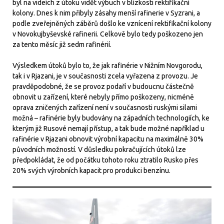
byl na videích z útoku vidět výbuch v blízkosti rektifikační
kolony. Dnes k nim přibyly zásahy menší rafinerie v Syzrani, a
podle zveřejněných záběrů došlo ke vznícení rektifikační kolony
v Novokujbyševské rafinerii. Celkově bylo tedy poškozeno jen
za tento měsíc již sedm rafinérií.
Výsledkem útoků bylo to, že jak rafinérie v Nižním Novgorodu,
tak i v Rjazani, je v současnosti zcela vyřazena z provozu. Je
pravděpodobné, že se provoz podaří v budoucnu částečně
obnovit u zařízení, které nebyly přímo poškozeny, nicméně
oprava zničených zařízení není v současnosti ruskými silami
možná – rafinérie byly budovány na západních technologiích, ke
kterým již Rusové nemají přístup, a tak bude možné například u
rafinérie v Rjazani obnovit výrobní kapacitu na maximálně 30%
původních možností. V důsledku pokračujících útoků lze
předpokládat, že od počátku tohoto roku ztratilo Rusko přes
20% svých výrobních kapacit pro produkci benzínu.