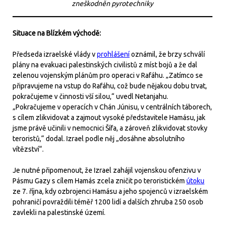
zneškodněn pyrotechniky
Situace na Blízkém východě:
Předseda izraelské vlády v
prohlášení
oznámil, že brzy schválí
plány na evakuaci palestinských civilistů z míst bojů a že dal
zelenou vojenským plánům pro operaci v Rafáhu. „Zatímco se
připravujeme na vstup do Rafáhu, což bude nějakou dobu trvat,
pokračujeme v činnosti vší silou,“ uvedl Netanjahu.
„Pokračujeme v operacích v Chán Júnisu, v centrálních táborech,
s cílem zlikvidovat a zajmout vysoké představitele Hamásu, jak
jsme právě učinili v nemocnici Šífa, a zároveň zlikvidovat stovky
teroristů,“ dodal. Izrael podle něj „dosáhne absolutního
vítězství“.
Je nutné připomenout, že Izrael zahájil vojenskou ofenzivu v
Pásmu Gazy s cílem Hamás zcela zničit po teroristickém
útoku
ze 7. října, kdy ozbrojenci Hamásu a jeho spojenců v izraelském
pohraničí povraždili téměř 1200 lidí a dalších zhruba 250 osob
zavlekli na palestinské území.