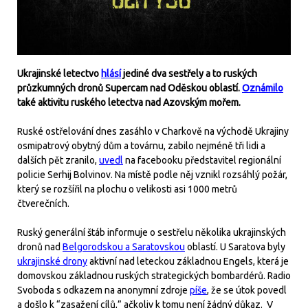
Ukrajinské letectvo
hlásí
jediné dva sestřely a to ruských
průzkumných dronů Supercam nad Oděskou oblastí.
Oznámilo
také aktivitu ruského letectva nad Azovským mořem.
Ruské ostřelování dnes zasáhlo v Charkově na východě Ukrajiny
osmipatrový obytný dům a továrnu, zabilo nejméně tři lidi a
dalších pět zranilo,
uvedl
na facebooku představitel regionální
policie Serhij Bolvinov. Na místě podle něj vznikl rozsáhlý požár,
který se rozšířil na plochu o velikosti asi 1000 metrů
čtverečních.
Ruský generální štáb informuje o sestřelu několika ukrajinských
dronů nad
Belgorodskou a Saratovskou
oblastí. U Saratova byly
ukrajinské drony
aktivní nad leteckou základnou Engels, která je
domovskou základnou ruských strategických bombardérů. Radio
Svoboda s odkazem na anonymní zdroje
píše
, že se útok povedl
a došlo k “zasažení cílů,” ačkoliv k tomu není žádný důkaz. V