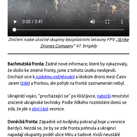
Zničení ruské útočné skupiny bezpilotními letouny FPV „
Strike
Drones Company
“ 47. brigády
Bachmutská fronta:
Žádné nové informace, které by vykazovaly,
že došlo ke změně fronty, jsme z tohoto úseku neobjevili.
Dochází sice k
ruskému ostřelování
a útokům dronů mezi Časiv
Jarem (
zde
) a frontou, ale pohyb na frontě zaznamenán nebyl.
Ukrajinští vojáci, “procházející se” po Kliščijivce,
natočili
množství
zničené ukrajinské techniky. Podle řídkého rozmístění domů se
zdá, že jde o
jižní část
vesnice.
Doněcká fronta:
Západně od Avdijivky pokračují boje u vesnice
Berdyči. Nezdá se, že by se zde fronta pohnula a ukrajinci
napadají okupanty podél ulice Míru a Sadové. Kvůli neustálé