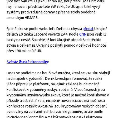
více než 640 km. O jakou zbraň šlo, neupřesnil. Mezitím další
nejmenovaní představitelé WP řekli, že Ukrajina také vyvíjí
systémy protivzdušné obrany a přesné střely podobné
americkým HIMARS.
Španělsko se podle webu Info Defensa chystá
předat
Ukrajině
dalších 20 tanků Leopard veverzi 2A4. Podle
CNN
jsou však již
tanky na cestě. Španělé již loni Ukrajině předali šest těchto
strojů a celkem již Ukrajině poskytli pomoc v celkové hodnotě
přes 190 milionů EUR.
Svéráz ®uské ekonomiky
:
Dnes se podíváme na bouřková mračna, která se v Rusku stahují
nad majiteli kryptoměn. Deník Izvestija informoval, že ruská
vláda připravuje platformu, na jejímž základě bude možné
konfiskovat kryptoměny ruských občanů. V současnosti jsou
kryptoměny uznávány jako aktiva, které je možné konfiskovat v
případě trestních řízení, nicméně nová iniciativa má možnosti
konfiskace rozšířit. Aktuálně jsou kryptoměny ruských občanů
evidovány na zahraničních burzách kryptoměn, to ale podle
iniciativy není optimální a má být vytvořena ruská platforma