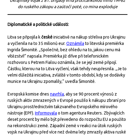
Ukrajinský voják z 81. brigády vrhá protitankovou minu TM-62
do ruského zákopu a zaútočí poté, co mina exploduje
Diplomatické a politické události:
Litva se připojila k
české
iniciativě na nákup střeliva pro Ukrajinu
a vyčlenila na to 35 milionů eur.
Oznámila
to litevská premiérka
Ingrida Šimonité. „Společně, bez ohledu na to, jakou cenu má
vítězství!“ napsala. Premiérka již dříve při telefonickém
rozhovoru s Petrem Fialou oznámila, že se její země připojí.
Částku, kterou na to Litva vyčlení, však tehdy neupřesnila. „Je to
velmi důležitá iniciativa, zvláště v tomto období, kdy se dodávky
munice na Ukrajinu zpomalily,“ uvedla Šimonité.
Evropská komise dnes
navrhla
, aby se 90 procent výnosů z
ruských aktiv zmrazených v Evropě použilo k nákupu zbraní pro
Ukrajinu prostřednictvím takzvaného Evropského mírového
nástroje (EPF).
Informovala
o tom agentura Reuters. Zbývajících
deset procent by mělo být převedeno do rozpočtu EU a použito
na rekonstrukci země. Západní země v reakci na útok ruských
vojsk na Ukrajinu před více než dvěma lety zmrazily aktiva ruské