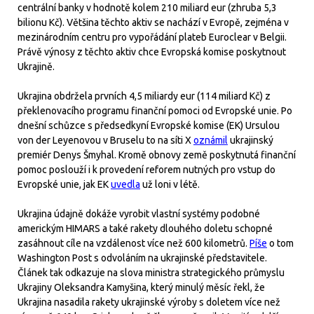
centrální banky v hodnotě kolem 210 miliard eur (zhruba 5,3
bilionu Kč). Většina těchto aktiv se nachází v Evropě, zejména v
mezinárodním centru pro vypořádání plateb Euroclear v Belgii.
Právě výnosy z těchto aktiv chce Evropská komise poskytnout
Ukrajině.
Ukrajina obdržela prvních 4,5 miliardy eur (114 miliard Kč) z
překlenovacího programu finanční pomoci od Evropské unie. Po
dnešní schůzce s předsedkyní Evropské komise (EK) Ursulou
von der Leyenovou v Bruselu to na síti X
oznámil
ukrajinský
premiér Denys Šmyhal. Kromě obnovy země poskytnutá finanční
pomoc poslouží i k provedení reforem nutných pro vstup do
Evropské unie, jak EK
uvedla
už loni v létě.
Ukrajina údajně dokáže vyrobit vlastní systémy podobné
americkým HIMARS a také rakety dlouhého doletu schopné
zasáhnout cíle na vzdálenost více než 600 kilometrů.
Píše
o tom
Washington Post s odvoláním na ukrajinské představitele.
Článek tak odkazuje na slova ministra strategického průmyslu
Ukrajiny Oleksandra Kamyšina, který minulý měsíc řekl, že
Ukrajina nasadila rakety ukrajinské výroby s doletem více než