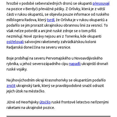
hrozbě v podobě sebevražedných dronů se okupanti
přesouvají
na pozice v Berdyči převážně pěšky. Z Orlivky, která je z větší
části v rukou okupantů, se objevila pouze informace od ruského
milblogera Radova, který
tvrdí
, že Orlivka je v rukou okupantů a
podařilo se jim prorazit ukrajinskou obrannou linii za vesnicí. To
však nelze potvrdit a ani jiné ruské zdroje se o tom příliš
nezmiňují. Nové zprávy nejsou ani z Tonenka, kde okupanti
ostřelovali
salvovými raketomety zahrádkářskou kolonii
Radjanská doneččina na severu vesnice.
Boje probíhají na severu Pervomajského u Novoavdijivského
rybníka, u jehož severozápadního cípu
napadli
ukrajinští dronaři
ruské vojáky.
Na jihovýchodním okraji Krasnohorivky se okupantům podařilo
zničit
ukrajinský tank, který se pravděpodobně snažil odrazit
jejich útok na městečko.
Jižně od Heorhijivky
útočilo
ruské frontové letectvo neřízenými
raketami na ukrajinské pozice.