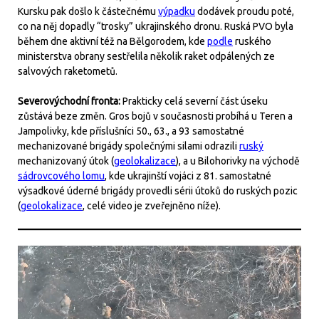
Kursku pak došlo k částečnému
výpadku
dodávek proudu poté,
co na něj dopadly “trosky” ukrajinského dronu. Ruská PVO byla
během dne aktivní též na Bělgorodem, kde
podle
ruského
ministerstva obrany sestřelila několik raket odpálených ze
salvových raketometů.
Severovýchodní fronta:
Prakticky celá severní část úseku
zůstává beze změn. Gros bojů v současnosti probíhá u Teren a
Jampolivky, kde příslušníci 50., 63., a 93 samostatné
mechanizované brigády společnými silami odrazili
ruský
mechanizovaný útok (
geolokalizace
), a u Bilohorivky na východě
sádrovcového lomu
, kde ukrajinští vojáci z 81. samostatné
výsadkové úderné brigády provedli sérii útoků do ruských pozic
(
geolokalizace
, celé video je zveřejněno níže).