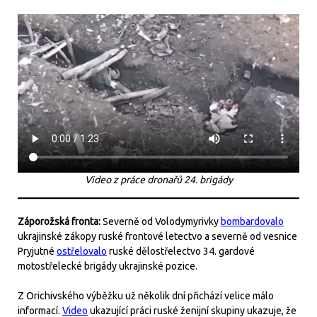
Video z práce dronařů 24. brigády
Záporožská fronta:
Severně od Volodymyrivky
bombardovalo
ukrajinské zákopy ruské frontové letectvo a severně od vesnice
Pryjutné
ostřelovalo
ruské dělostřelectvo 34. gardové
motostřelecké brigády ukrajinské pozice.
Z Orichivského výběžku už několik dní přichází velice málo
informací.
Video
ukazující práci ruské ženijní skupiny ukazuje, že