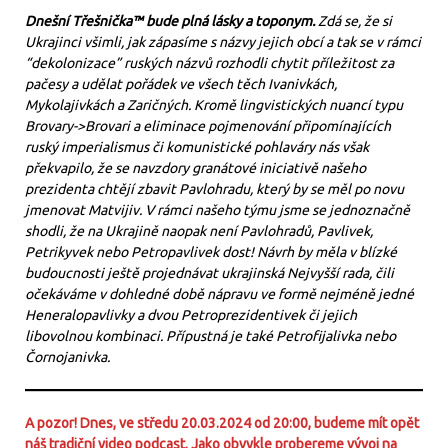
Dnešní Třešnička™ bude plná lásky a toponym.
Zdá se, že si
Ukrajinci všimli, jak zápasíme s názvy jejich obcí a tak se v rámci
“dekolonizace” ruských názvů rozhodli chytit příležitost za
pačesy a udělat pořádek ve všech těch Ivanivkách,
Mykolajivkách a Zaričných. Kromě lingvistických nuancí typu
Brovary->Brovari a eliminace pojmenování připomínajících
ruský imperialismus či komunistické pohlaváry nás však
překvapilo, že se navzdory granátové iniciativě našeho
prezidenta chtějí zbavit Pavlohradu, který by se měl po novu
jmenovat Matvijiv. V rámci našeho týmu jsme se jednoznačně
shodli, že na Ukrajině naopak není Pavlohradů, Pavlivek,
Petrikyvek nebo Petropavlivek dost! Návrh by měla v blízké
budoucnosti ještě projednávat ukrajinská Nejvyšší rada, čili
očekáváme v dohledné době nápravu ve formě nejméně jedné
Heneralopavlivky a dvou Petroprezidentivek či jejich
libovolnou kombinaci. Přípustná je také Petrofijalivka nebo
Čornojanivka.
A pozor! Dnes, ve středu 20.03.2024 od 20:00, budeme mít opět
náš tradiční video podcast. Jako obvykle probereme vývoj na