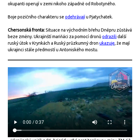
okupanti operují v zemi nikoho západně od Robotyného.
Boje pozičního charakteru se
odehrávají
u Pjatychatek.
Chersonská fronta:
Situace na východním břehu Dněpru zůstává
beze změny. Ukrajinští mariňáci za pomocí dronů
odrazili
další
ruský útok v Krynkách a Ruský průzkumný dron
ukazuje
, že mají
ukrajinci stále předmostí u Antoniského mostu.