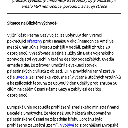
granáty, výbušniny, minomety a zásobníky byly umístěny v
areálu MRI nemocnice, porodnici a na její střeše
Situace na Blízkém východě:
V jižní části Pásma Gazy vojáci za uplynulý den v rámci
pokračující
ofenzivy
proti Hamásu v okolí nemocnice Amal ve
městě Chán Júnis, kterou zahájili v neděli, zabili zhruba 20
ozbrojenců. Vyšetřovatelé tajné služby Šin Bet a vojenského
zpravodajství vyslechli v terénu desítky podezřelých, uvedla
armáda s tím, že zároveň umožnila evakuaci stovek
palestinských civilistů z oblasti. IDF v pravidelné ranní zprávě
dále
uvedla
, že izraelské vzdušné síly včetně útočných vrtulníků
a bezpilotních letounů za uplynulý den udeřily proti zhruba 50
cílům na celém území Pásma Gazy a zabily asi desítku
ozbrojenců.
Evropská unie odsoudila prohlášení izraelského ministra financí
Becalela Smotrycha, že více než 800 hektarů okupovaného
palestinského území na západním břehu Jordánu bylo
prohlášeno za „státní území“.
Vyplývá
to z prohlášení Evropské