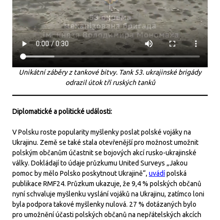
Unikátní záběry z tankové bitvy. Tank 53. ukrajinské brigády
odrazil útok tří ruských tanků
Diplomatické a politické události:
V Polsku roste popularity myšlenky poslat polské vojáky na
Ukrajinu. Země se také stala otevřenější pro možnost umožnit
polským občanům účastnit se bojových akcí rusko-ukrajinské
války. Dokládají to údaje průzkumu United Surveys „Jakou
pomoc by mělo Polsko poskytnout Ukrajině“,
uvádí
polská
publikace RMF24. Průzkum ukazuje, že 9,4 % polských občanů
nyní schvaluje myšlenku vyslání vojáků na Ukrajinu, zatímco loni
byla podpora takové myšlenky nulová. 27 % dotázaných bylo
pro umožnění účasti polských občanů na nepřátelských akcích