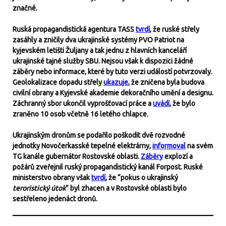
značné.
Ruská propagandistická agentura TASS
tvrdí
, že ruské střely
zasáhly a zničily dva ukrajinské systémy PVO Patriot na
kyjevském letišti Žuljany a tak jednu z hlavních kanceláří
ukrajinské tajné služby SBU. Nejsou však k dispozici žádné
záběry nebo informace, které by tuto verzi událostí potvrzovaly.
Geolokalizace dopadu střely
ukazuje
, že zničena byla budova
civilní obrany a Kyjevské akademie dekoračního umění a designu.
Záchranný sbor ukončil vyprošťovací práce a
uvádí
, že bylo
zraněno 10 osob včetně 16 letého chlapce.
Ukrajinským dronům se podařilo poškodit dvě rozvodné
jednotky Novočerkasské tepelné elektrárny,
informoval
na svém
TG kanále gubernátor Rostovské oblasti.
Záběry
explozí a
požárů zveřejnil ruský propagandistický kanál Forpost. Ruské
ministerstvo obrany však
tvrdí
, že “pokus o ukrajinský
teroristický útok
” byl zhacen a v Rostovské oblasti bylo
sestřeleno jedenáct dronů.