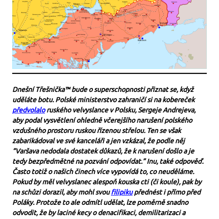
Dnešní Třešnička™ bude o superschopnosti přiznat se, když
uděláte botu.
Polské ministerstvo zahraničí si na kobereček
předvolalo
ruského velvyslance v Polsku, Sergeje Andrejeva,
aby podal vysvětlení ohledně včerejšího narušení polského
vzdušného prostoru ruskou řízenou střelou. Ten se však
zabarikádoval ve své kanceláři a jen vzkázal, že podle něj
“Varšava nedodala dostatek důkazů, že k narušení došlo a je
tedy bezpředmětné na pozvání odpovídat.” Inu, také odpověď.
Často totiž o našich činech více vypovídá to, co neuděláme.
Pokud by měl velvyslanec alespoň kouska cti (či koule), pak by
na schůzi dorazil, aby mohl svou
filipiku
přednést i přímo před
Poláky. Protože to ale odmítl udělat, lze poměrně snadno
odvodit, že by laciné kecy o denacifikaci, demilitarizaci a