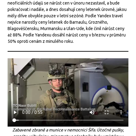
neoficiálních údajů se nárůst cen v únoru nezastavil, a bude
pokračovat i nadále, a dnes dosahují ceny letenek úrovně, jakou
měly dříve obvykle pouze v letní sezóně. Podle Yandex travel
nejvíce narostly ceny letenek do Barnaulu, Grozného,
Blagověščensku, Murmansku a Ulan-Ude, kde činil nárůst ceny
až 88%. Podle Yandexu dosáhl nárůst ceny v březnu v průměru
50% oproti cenám z minulého roku.
Zabavené zbraně a munice v nemocnici Šífa. Útočné pušky,