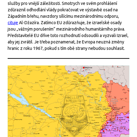
služby pro vnější záležitosti. Smotrych ve svém prohlášení
zdůraznil odhodlání vlády pokračovat ve výstavbě osad na
Západním břehu, navzdory sílícímu mezinárodnímu odporu,
cituje
Al-Džazíra. Zatímco EU zdůrazňuje, že izraelské osady
jsou „vážným porušením“ mezinárodního humanitárního práva.
Představitelé EU dříve toto rozhodnutí odsoudili a vyzvali Izrael,
aby jej zvrátil. Je třeba poznamenat, že Evropa neuzná změny
hranic z roku 1967, pokud s tím obě strany nebudou souhlasit.