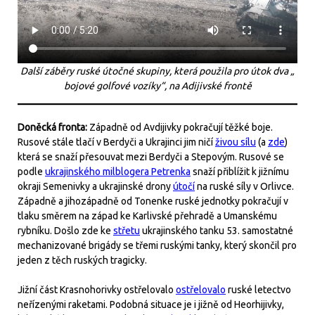
Další záběry ruské útočné skupiny, která použila pro útok dva „
bojové golfové vozíky“, na Adijivské frontě
Doněcká fronta:
Západně od Avdijivky pokračují těžké boje.
Rusové stále tlačí v Berdyči a Ukrajinci jim ničí
živou sílu
(a
zde
)
která se snaží přesouvat mezi Berdyči a Stepovým. Rusové se
podle
ukrajinského milblogera Petrenka
snaží přiblížit k jižnímu
okraji Semenivky a ukrajinské drony
útočí
na ruské síly v Orlivce.
Západně a jihozápadně od Tonenke ruské jednotky pokračují v
tlaku směrem na západ ke Karlivské přehradě a Umanskému
rybníku. Došlo zde ke
střetu
ukrajinského tanku 53. samostatné
mechanizované brigády se třemi ruskými tanky, který skončil pro
jeden z těch ruských tragicky.
Jižní část Krasnohorivky ostřelovalo
ostřelovalo
ruské letectvo
neřízenými raketami. Podobná situace je i jižně od Heorhijivky,