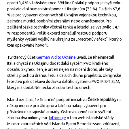
oproti 3,4 % v loňském roce. Většina Poláků podporuje myšlenku
poskytování humanitární pomoci Ukrajincům (75 %). Dalších 67,6
% je pro vybavení obranných sil Ukrajiny vojenskou technikou,
zejména municí, osobními zbraněmi nebo granátomety. Pro
zajištění těžké techniky včetně tanků a letadel se vyslovilo 54,1
% respondentů. Polští experti označují rostoucí podporu
myšlenky vyslání vojáků na Ukrajinu za „Macronův efekt“, který o
tom opakovaně hovořil.
Twitterový účet
German Aid to Ukraine
uvádí, že Rheinmetall
Italia chystá na Ukrajinu dodat další systém PVO krátkého
dosahu Skynex. Ten je určen nejen na ničení dronů, ale taky
střel s plochou dráhou letu a dalších druhů projektilů. Ukrajinské
letectvo pak očekává dodávku dalšího systému PVO IRIS-T SLM,
který má dodat Německo zhruba těchto dnech.
Island oznámil, že finančně podpoří iniciativu
České republiky
na
nákup munice pro Ukrajinu a také na nákup vybavení pro
příslušnice ukrajinské armády. Ostrovní země na to vyčlení
zhruba dva miliony eur.
Informuje
o tom web islandské vlády.
Ministr zahraničních věcí Islandu Bjarni Benediktsson zdůraznil,