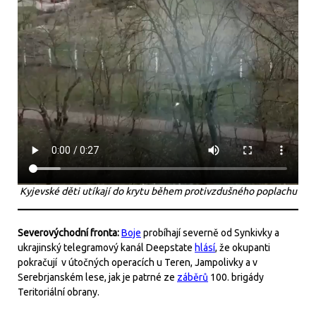
Kyjevské děti utíkají do krytu během protivzdušného poplachu
Severovýchodní fronta:
Boje
probíhají severně od Synkivky a
ukrajinský telegramový kanál Deepstate
hlásí
, že okupanti
pokračují v útočných operacích u Teren, Jampolivky a v
Serebrjanském lese, jak je patrné ze
záběrů
100. brigády
Teritoriální obrany.