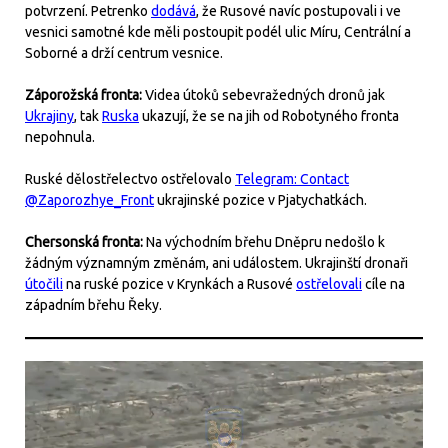
potvrzení. Petrenko
dodává
, že Rusové navíc postupovali i ve
vesnici samotné kde měli postoupit podél ulic Míru, Centrální a
Soborné a drží centrum vesnice.
Záporožská fronta:
Videa útoků sebevražedných dronů jak
Ukrajiny
, tak
Ruska
ukazují, že se na jih od Robotyného fronta
nepohnula.
Ruské dělostřelectvo ostřelovalo
Telegram: Contact
@Zaporozhye_Front
ukrajinské pozice v Pjatychatkách.
Chersonská fronta:
Na východním břehu Dněpru nedošlo k
žádným významným změnám, ani událostem. Ukrajinští dronaři
útočili
na ruské pozice v Krynkách a Rusové
ostřelovali
cíle na
západním břehu Řeky.