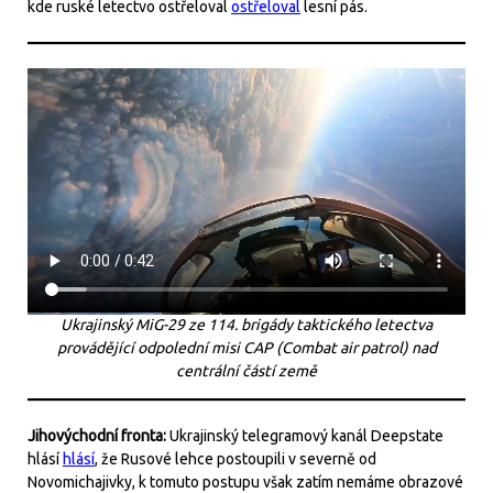
kde ruské letectvo ostřeloval
ostřeloval
lesní pás.
Ukrajinský MiG-29 ze 114. brigády taktického letectva
provádějící odpolední misi CAP (Combat air patrol) nad
centrální částí země
Jihovýchodní fronta:
Ukrajinský telegramový kanál Deepstate
hlásí
hlásí
, že Rusové lehce postoupili v severně od
Novomichajivky, k tomuto postupu však zatím nemáme obrazové