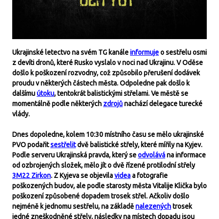
Ukrajinské letectvo na svém TG kanále
informuje
o sestřelu osmi
z devíti dronů, které Rusko vyslalo v noci nad Ukrajinu. V Oděse
došlo k poškození rozvodny, což způsobilo přerušení dodávek
proudu v některých částech města. Odpoledne pak došlo k
dalšímu
útoku
, tentokrát balistickými střelami. Ve městě se
momentálně podle některých
zdrojů
nachází delegace turecké
vlády.
Dnes dopoledne, kolem 10:30 místního času se mělo ukrajinské
PVO podařit
sestřelit
dvě balistické střely, které mířily na Kyjev.
Podle serveru Ukrajinská pravda, který se
odvolává
na informace
od ozbrojených složek, mělo jít o dvě řízené protilodní střely
3M22 Zirkon
. Z Kyjeva se objevila
videa
a fotografie
poškozených budov, ale podle starosty města Vitalije Klička bylo
poškození způsobené dopadem trosek střel. Ačkoliv došlo
nejméně k jednomu sestřelu, na základě
nalezených
trosek
jedné zneškodněné střely, následky na místech dopadu jsou