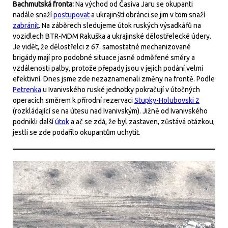
Bachmutská fronta:
Na východ od Časiva Jaru se okupanti
nadále snaží
postupovat
a ukrajinští obránci se jim v tom snaží
zabránit
. Na záběrech sledujeme útok ruských výsadkářů na
vozidlech BTR-MDM Rakuška a ukrajinské dělostřelecké údery.
Je vidět, že dělostřelci z 67. samostatné mechanizované
brigády mají pro podobné situace jasně odměřené směry a
vzdálenosti palby, protože přepady jsou v jejich podání velmi
efektivní. Dnes jsme zde nezaznamenali změny na frontě. Podle
Petrenka
u Ivanivského ruské jednotky pokračují v útočných
operacích směrem k přírodní rezervaci
Stupky-Holubovski 2
(rozkládající se na útesu nad Ivanivským). Jižně od Ivanivského
podnikli další
útok
a ač se zdá, že byl zastaven, zůstává otázkou,
jestli se zde podařilo okupantům uchytit.