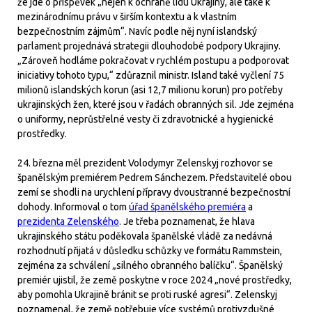
že jde o příspěvek „nejen k ochraně lidu Ukrajiny, ale také k
mezinárodnímu právu v širším kontextu a k vlastním
bezpečnostním zájmům“. Navíc podle něj nyní islandský
parlament projednává strategii dlouhodobé podpory Ukrajiny.
„Zároveň hodláme pokračovat v rychlém postupu a podporovat
iniciativy tohoto typu,“ zdůraznil ministr. Island také vyčlení 75
milionů islandských korun (asi 12,7 milionu korun) pro potřeby
ukrajinských žen, které jsou v řadách obranných sil. Jde zejména
o uniformy, neprůstřelné vesty či zdravotnické a hygienické
prostředky.
24. března měl prezident Volodymyr Zelenskyj rozhovor se
španělským premiérem Pedrem Sánchezem. Představitelé obou
zemí se shodli na urychlení přípravy dvoustranné bezpečnostní
dohody. Informoval o tom
úřad španělského premiéra
a
prezidenta Zelenského
. Je třeba poznamenat, že hlava
ukrajinského státu poděkovala španělské vládě za nedávná
rozhodnutí přijatá v důsledku schůzky ve formátu Rammstein,
zejména za schválení „silného obranného balíčku“. Španělský
premiér ujistil, že země poskytne v roce 2024 „nové prostředky,
aby pomohla Ukrajině bránit se proti ruské agresi“. Zelenskyj
poznamenal, že země potřebuje více systémů protivzdušné