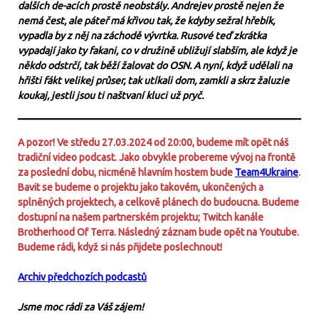
dalších de-acích prostě neobstály. Andrejev prostě nejen že
nemá čest, ale páteř má křivou tak, že kdyby sežral hřebík,
vypadla by z něj na záchodě vývrtka. Rusové teď zkrátka
vypadají jako ty fakani, co v družině ubližují slabším, ale když je
někdo odstrčí, tak běží žalovat do OSN. A nyní, když udělali na
hřišti fákt velikej průser, tak utíkali dom, zamkli a skrz žaluzie
koukaj, jestli jsou ti naštvaní kluci už pryč.
A pozor! Ve středu 27.03.2024 od 20:00, budeme mít opět náš
tradiční video podcast. Jako obvykle probereme vývoj na frontě
za poslední dobu, nicméně hlavním hostem bude
Team4Ukraine
.
Bavit se budeme o projektu jako takovém, ukončených a
splněných projektech, a celkově plánech do budoucna. Budeme
dostupní na našem partnerském projektu; Twitch kanále
Brotherhood Of Terra. Následný záznam bude opět na Youtube.
Budeme rádi, když si nás přijdete poslechnout!
Archiv předchozích podcastů
Jsme moc rádi za Váš zájem!