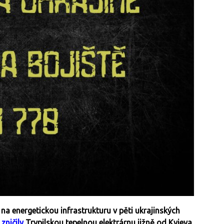
na energetickou infrastrukturu v pěti ukrajinských
ě
zničily
Trypilskou tepelnou elektrárnu jižně od Kyjeva.