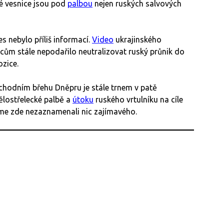
é vesnice jsou pod
palbou
nejen ruských salvových
s nebylo příliš informací.
Video
ukrajinského
cům stále nepodařilo neutralizovat ruský průnik do
ozice.
chodním břehu Dněpru je stále trnem v patě
ělostřelecké palbě a
útoku
ruského vrtulníku na cíle
me zde nezaznamenali nic zajímavého.