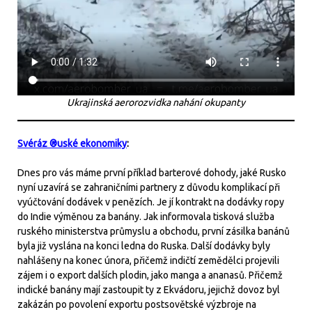
Ukrajinská aerorozvidka nahání okupanty
Svéráz ®uské ekonomiky
:
Dnes pro vás máme první příklad barterové dohody, jaké Rusko
nyní uzavírá se zahraničními partnery z důvodu komplikací při
vyúčtování dodávek v penězích. Je jí kontrakt na dodávky ropy
do Indie výměnou za banány. Jak informovala tisková služba
ruského ministerstva průmyslu a obchodu, první zásilka banánů
byla již vyslána na konci ledna do Ruska. Další dodávky byly
nahlášeny na konec února, přičemž indičtí zemědělci projevili
zájem i o export dalších plodin, jako manga a ananasů. Přičemž
indické banány mají zastoupit ty z Ekvádoru, jejichž dovoz byl
zakázán po povolení exportu postsovětské výzbroje na