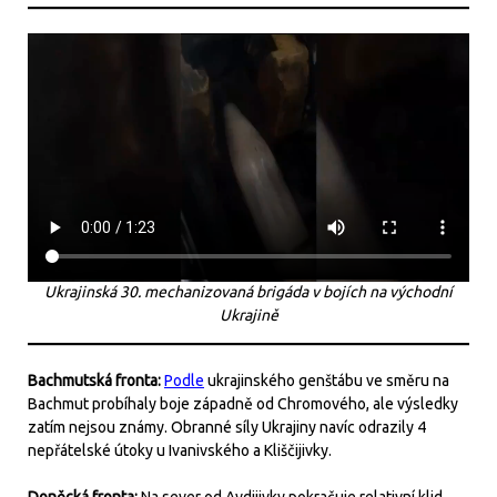
Ukrajinská 30. mechanizovaná brigáda v bojích na východní
Ukrajině
Bachmutská fronta:
Podle
ukrajinského genštábu ve směru na
Bachmut probíhaly boje západně od Chromového, ale výsledky
zatím nejsou známy. Obranné síly Ukrajiny navíc odrazily 4
nepřátelské útoky u Ivanivského a Kliščijivky.