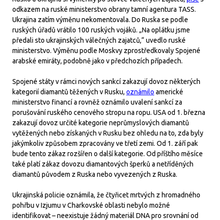
odkazem na ruské ministerstvo obrany tamní agentura TASS.
Ukrajina zatím výměnu nekomentovala. Do Ruska se podle
ruských úřadů vrátilo 100 ruských vojáků. „Na oplátku jsme
předali sto ukrajinských válečných zajatců,“ uvedlo ruské
ministerstvo. Výměnu podle Moskvy zprostředkovaly Spojené
arabské emiráty, podobně jako v předchozích případech.
Spojené státy v rámci nových sankcí zakazují dovoz některých
kategorií diamantů těžených v Rusku,
oznámilo
americké
ministerstvo financí a rovněž oznámilo uvalení sankcí za
porušování ruského cenového stropu na ropu. USA od 1. března
zakazují dovoz určité kategorie neprůmyslových diamantů
vytěžených nebo získaných v Rusku bez ohledu na to, zda byly
jakýmkoliv způsobem zpracovány ve třetí zemi. Od 1. září pak
bude tento zákaz rozšířen o další kategorie. Od příštího měsíce
také platí zákaz dovozu diamantových šperků a netříděných
diamantů původem z Ruska nebo vyvezených z Ruska.
Ukrajinská policie oznámila, že čtyřicet mrtvých z hromadného
pohřbu v Izjumu v Charkovské oblasti nebylo možné
identifikovat – neexistuje žádný materiál DNA pro srovnání od