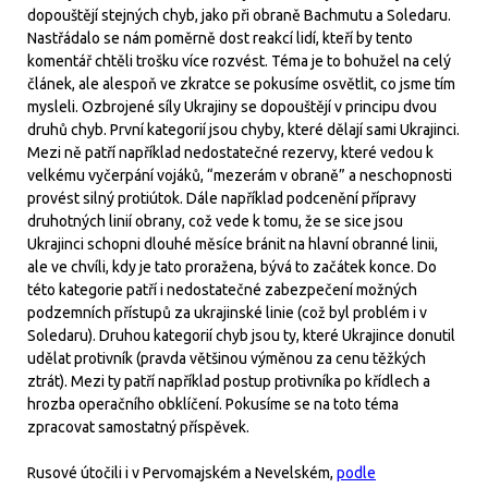
dopouštějí stejných chyb, jako při obraně Bachmutu a Soledaru.
Nastřádalo se nám poměrně dost reakcí lidí, kteří by tento
komentář chtěli trošku více rozvést. Téma je to bohužel na celý
článek, ale alespoň ve zkratce se pokusíme osvětlit, co jsme tím
mysleli. Ozbrojené síly Ukrajiny se dopouštějí v principu dvou
druhů chyb. První kategorií jsou chyby, které dělají sami Ukrajinci.
Mezi ně patří například nedostatečné rezervy, které vedou k
velkému vyčerpání vojáků, “mezerám v obraně” a neschopnosti
provést silný protiútok. Dále například podcenění přípravy
druhotných linií obrany, což vede k tomu, že se sice jsou
Ukrajinci schopni dlouhé měsíce bránit na hlavní obranné linii,
ale ve chvíli, kdy je tato proražena, bývá to začátek konce. Do
této kategorie patří i nedostatečné zabezpečení možných
podzemních přístupů za ukrajinské linie (což byl problém i v
Soledaru). Druhou kategorií chyb jsou ty, které Ukrajince donutil
udělat protivník (pravda většinou výměnou za cenu těžkých
ztrát). Mezi ty patří například postup protivníka po křídlech a
hrozba operačního obklíčení. Pokusíme se na toto téma
zpracovat samostatný příspěvek.
Rusové útočili i v Pervomajském a Nevelském,
podle