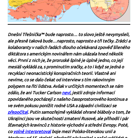
Dnešní Třešnička™ bude naprosto… to slovo ještě nevymysleli,
ale přesně taková bude…naprosto, naprosto a tři tečky. Zrádci a
kolaboranty v našich řadách dlouho očekávaná zpověď šíleného
diktátora s americkým novinářem nám ukázala hned několik
věci. První z nich je, že proruské špíně je úplně jedno, co její
mesiáš vykládá za, s prominutím sračky, a to i když se jedná o
recyklaci neonacistický konspiračních teorií. Vlastně ani
nevíme, co se dalo čekat od interview s tím rakovinným
polypem na řiti lidstva. Avšak v určitých momentech se nám
zdálo, že ani Tucker Carlson
neví
, jestli zdroje informací
zpovídaného pocházejí z našeho časoprostorového kontinua a
ve svém pokusu ponížit rodné USA a západní civilizaci se
přepočítal
. Putin samozřejmě vykládal ohrané bláboly o tom, že
Ukrajinci jsou ve skutečnosti zmatení Rusové, ale přihodil i pár
šťavnatých kravinců z historie východní a střední Evropy. Poté,
co
volně interpretoval
boje mezi Polsko-litevskou unií a