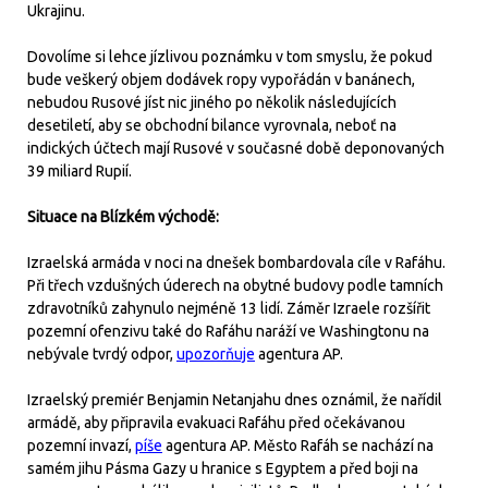
Ukrajinu.
Dovolíme si lehce jízlivou poznámku v tom smyslu, že pokud
bude veškerý objem dodávek ropy vypořádán v banánech,
nebudou Rusové jíst nic jiného po několik následujících
desetiletí, aby se obchodní bilance vyrovnala, neboť na
indických účtech mají Rusové v současné době deponovaných
39 miliard Rupií.
Situace na Blízkém východě:
Izraelská armáda v noci na dnešek bombardovala cíle v Rafáhu.
Při třech vzdušných úderech na obytné budovy podle tamních
zdravotníků zahynulo nejméně 13 lidí. Záměr Izraele rozšířit
pozemní ofenzivu také do Rafáhu naráží ve Washingtonu na
nebývale tvrdý odpor,
upozorňuje
agentura AP.
Izraelský premiér Benjamin Netanjahu dnes oznámil, že nařídil
armádě, aby připravila evakuaci Rafáhu před očekávanou
pozemní invazí,
píše
agentura AP. Město Rafáh se nachází na
samém jihu Pásma Gazy u hranice s Egyptem a před boji na