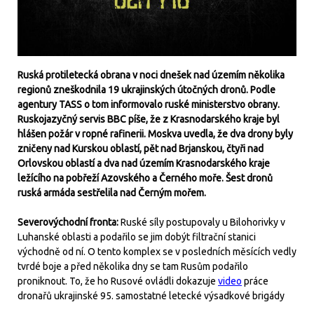
Ruská protiletecká obrana v noci dnešek nad územím několika
regionů zneškodnila 19 ukrajinských útočných dronů. Podle
agentury TASS o tom informovalo ruské ministerstvo obrany.
Ruskojazyčný servis BBC píše, že z Krasnodarského kraje byl
hlášen požár v ropné rafinerii. Moskva uvedla, že dva drony byly
zničeny nad Kurskou oblastí, pět nad Brjanskou, čtyři nad
Orlovskou oblastí a dva nad územím Krasnodarského kraje
ležícího na pobřeží Azovského a Černého moře. Šest dronů
ruská armáda sestřelila nad Černým mořem.
Severovýchodní fronta:
Ruské síly postupovaly u Bilohorivky v
Luhanské oblasti a podařilo se jim dobýt filtrační stanici
východně od ní. O tento komplex se v posledních měsících vedly
tvrdé boje a před několika dny se tam Rusům podařilo
proniknout. To, že ho Rusové ovládli dokazuje
video
práce
dronařů ukrajinské 95. samostatné letecké výsadkové brigády