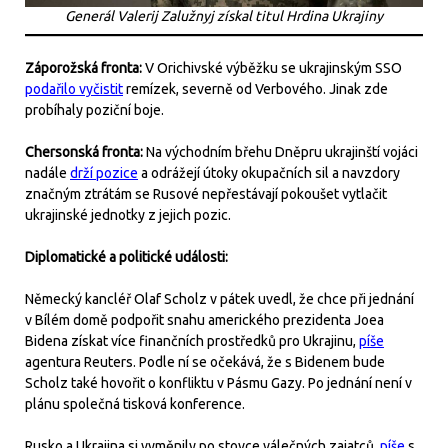
Generál Valerij Zalužnyj získal titul Hrdina Ukrajiny
Záporožská fronta:
V Orichivské výběžku se ukrajinským SSO
podařilo vyčistit
remízek, severně od Verbového. Jinak zde
probíhaly poziční boje.
Chersonská fronta:
Na východním břehu Dněpru ukrajinští vojáci
nadále
drží pozice
a odrážejí útoky okupačních sil a navzdory
značným ztrátám se Rusové nepřestávají pokoušet vytlačit
ukrajinské jednotky z jejich pozic.
Diplomatické a politické události:
Německý kancléř Olaf Scholz v pátek uvedl, že chce při jednání
v Bílém domě podpořit snahu amerického prezidenta Joea
Bidena získat více finančních prostředků pro Ukrajinu,
píše
agentura Reuters. Podle ní se očekává, že s Bidenem bude
Scholz také hovořit o konfliktu v Pásmu Gazy. Po jednání není v
plánu společná tisková konference.
Rusko a Ukrajina si vyměnily po stovce válečných zajatců,
píše
s