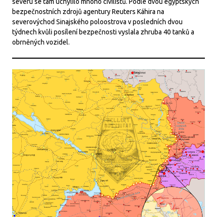
severu se tam uchýlilo mnoho civilistů. Podle dvou egyptských
bezpečnostních zdrojů agentury Reuters Káhira na
severovýchod Sinajského poloostrova v posledních dvou
týdnech kvůli posílení bezpečnosti vyslala zhruba 40 tanků a
obrněných vozidel.