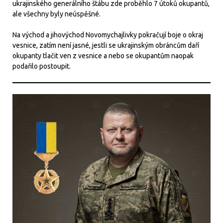
ukrajinského generálního štábu zde proběhlo 7 útoků okupantů,
ale všechny byly neúspěšné.
Na východ a jihovýchod Novomychajlivky pokračují boje o okraj
vesnice, zatím není jasné, jestli se ukrajinským obráncům daří
okupanty tlačit ven z vesnice a nebo se okupantům naopak
podařilo postoupit.