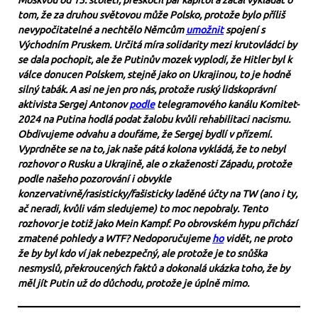
Moskvou od 15. století, přeskočil pár kapitol a začal vykládat o
tom, že za druhou světovou může Polsko, protože bylo příliš
nevypočitatelné a nechtělo Němcům
umožnit
spojení s
Východním Pruskem. Určitá míra solidarity mezi krutovládci by
se dala pochopit, ale že Putinův mozek vyplodí, že Hitler byl k
válce donucen Polskem, stejně jako on Ukrajinou, to je hodně
silný tabák. A asi ne jen pro nás, protože ruský lidskoprávní
aktivista Sergej Antonov
podle
telegramového kanálu Komitet-
2024 na Putina hodlá podat žalobu kvůli rehabilitaci nacismu.
Obdivujeme odvahu a doufáme, že Sergej bydlí v přízemí.
Vyprdněte se na to, jak naše pátá kolona vykládá, že to nebyl
rozhovor o Rusku a Ukrajině, ale o zkaženosti Západu, protože
podle našeho pozorování i obvykle
konzervativně/rasisticky/fašisticky laděné účty na TW (ano i ty,
ač neradi, kvůli vám sledujeme) to moc nepobraly. Tento
rozhovor je totiž jako Mein Kampf. Po obrovském hypu přichází
zmatené pohledy a WTF? Nedoporučujeme
ho
vidět, ne proto
že by byl kdo ví jak nebezpečný, ale protože je to snůška
nesmyslů, překroucených faktů a dokonalá ukázka toho, že by
měl jít Putin už do důchodu, protože je úplně mimo.