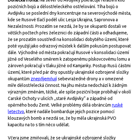
Doněcká fronta:
Na sever od Avdijivky pokračuje relativní klid
pozičních bojů a dělostřeleckého ostřelování. Tíha bojů o
Avdijivku se poslední dny koncentruje na severovýchodě města,
kde se Rusové tlačí podél ulic Lesja Ukrajina, Sapronova a
Nezaležnosti. Prozatím se nezdá, že by se okupanti dostali ve
větších počtech přes železnici do západní části a odhadujeme,
že se prozatím soustředí na konsolidaci dobytého území, které
poté využijí jako odrazový můstek k dalším pokusům postupovat
dále. Východně od města pokračují Rusové v konsolidaci území
jižně od Veselého směrem k zatopenému pískovcovému lomu a
zároveň pokračují v tlaku jižně od Kamjanky. Postup Rusů částmi
území, které před pár dny opustily ukrajinské ozbrojené složky
okupantům
znepříjemňují
sebevražedné drony a v omezené
míře dělostřelecká činnost. Na jihu města nedochází k žádným
výrazným změnám, těžké, ale spíše poziční boje probíhají v okolí
Carské Ochoty v ulicích „staré Avdijivky“ a západně od
opěrného bodu Zenit. Velké problémy dělá obráncům
ruské
letectvo
, které nadále bombarduje jejich pozice pomocí
klouzavých bomb a nezdá se, že by měla ukrajinská PVO
kapacitu na to s tím něco udělat.
Včera jsme zmiňovali, že se ukrajinské ozbrojené složky