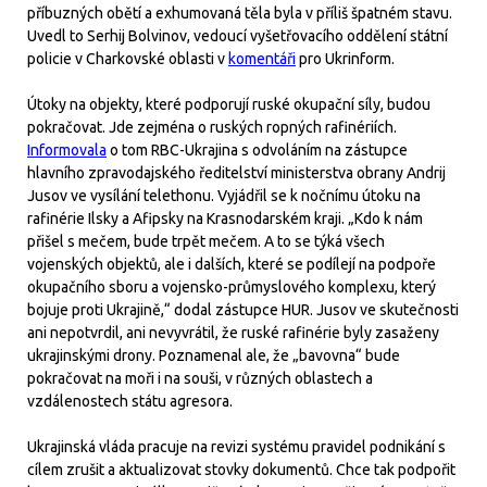
příbuzných obětí a exhumovaná těla byla v příliš špatném stavu.
Uvedl to Serhij Bolvinov, vedoucí vyšetřovacího oddělení státní
policie v Charkovské oblasti v
komentáři
pro Ukrinform.
Útoky na objekty, které podporují ruské okupační síly, budou
pokračovat. Jde zejména o ruských ropných rafinériích.
Informovala
o tom RBC-Ukrajina s odvoláním na zástupce
hlavního zpravodajského ředitelství ministerstva obrany Andrij
Jusov ve vysílání telethonu. Vyjádřil se k nočnímu útoku na
rafinérie Ilsky a Afipsky na Krasnodarském kraji. „Kdo k nám
přišel s mečem, bude trpět mečem. A to se týká všech
vojenských objektů, ale i dalších, které se podílejí na podpoře
okupačního sboru a vojensko-průmyslového komplexu, který
bojuje proti Ukrajině,“ dodal zástupce HUR. Jusov ve skutečnosti
ani nepotvrdil, ani nevyvrátil, že ruské rafinérie byly zasaženy
ukrajinskými drony. Poznamenal ale, že „bavovna“ bude
pokračovat na moři i na souši, v různých oblastech a
vzdálenostech státu agresora.
Ukrajinská vláda pracuje na revizi systému pravidel podnikání s
cílem zrušit a aktualizovat stovky dokumentů. Chce tak podpořit