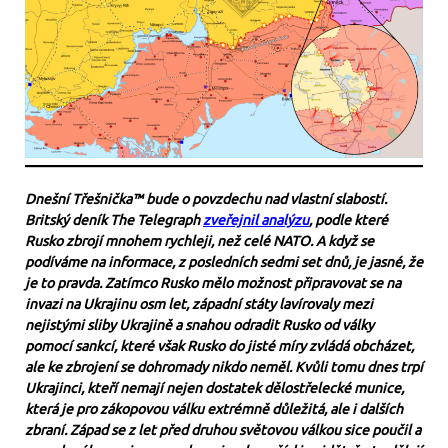
Dnešní Třešnička™ bude o povzdechu nad vlastní slabostí.
Britský deník The Telegraph
zveřejnil analýzu
, podle které
Rusko zbrojí mnohem rychleji, než celé NATO. A když se
podíváme na informace, z posledních sedmi set dnů, je jasné, že
je to pravda. Zatímco Rusko mělo možnost připravovat se na
invazi na Ukrajinu osm let, západní státy lavírovaly mezi
nejistými sliby Ukrajině a snahou odradit Rusko od války
pomocí sankcí, které však Rusko do jisté míry zvládá obcházet,
ale ke zbrojení se dohromady nikdo neměl. Kvůli tomu dnes trpí
Ukrajinci, kteří nemají nejen dostatek dělostřelecké munice,
která je pro zákopovou válku extrémně důležitá, ale i dalších
zbraní. Západ se z let před druhou světovou válkou sice poučil a