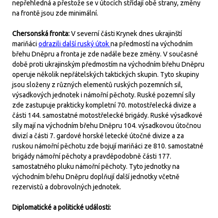
nepřehledná a přestože se v útocích střídají obě strany, změny
na frontě jsou zde minimální.
Chersonská fronta:
V severní části Krynek dnes ukrajinští
mariňáci
odrazili další ruský útok
na předmostí na východním
břehu Dněpru a fronta je zde nadále beze změny. V současné
době proti ukrajinským předmostím na východním břehu Dněpru
operuje několik nepřátelských taktických skupin. Tyto skupiny
jsou složeny z různých elementů ruských pozemních sil,
výsadkových jednotek i námořní pěchoty. Ruské pozemní síly
zde zastupuje prakticky kompletní 70. motostřelecká divize a
části 144. samostatné motostřelecké brigády. Ruské výsadkové
síly mají na východním břehu Dněpru 104. výsadkovou útočnou
divizí a části 7. gardové horské letecké útočné divize a za
ruskou námořní pěchotu zde bojují mariňáci ze 810. samostatné
brigády námořní pěchoty a pravděpodobně části 177.
samostatného pluku námořní pěchoty. Tyto jednotky na
východním břehu Dněpru doplňují další jednotky včetně
rezervistů a dobrovolných jednotek.
Diplomatické a politické události: