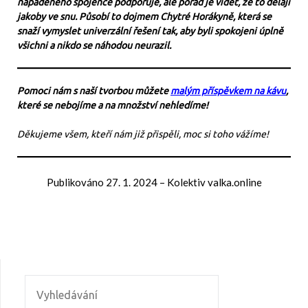
napadeného spojence podporuje, ale pořád je vidět, že to dělají
jakoby ve snu. Působí to dojmem Chytré Horákyně, která se
snaží vymyslet univerzální řešení tak, aby byli spokojeni úplně
všichni a nikdo se náhodou neurazil.
Pomoci nám s naší tvorbou můžete
malým příspěvkem na kávu
,
které se nebojíme a na množství nehledíme!
Děkujeme všem, kteří nám již přispěli, moc si toho vážíme!
Publikováno
27. 1. 2024
–
Kolektiv valka.online