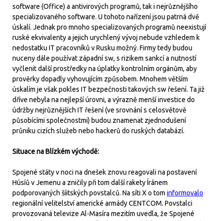
software (Office) a antivirových programů, tak i nejrůznějšího
specializovaného software. U tohoto nařízení jsou patrná dvě
úskalí. Jednak pro mnoho specializovaných programů neexistují
ruské ekvivalenty a jejich urychlený vývoj nebude vzhledem k
nedostatku IT pracovníků v Rusku možný. Firmy tedy budou
nuceny dále používat západní sw, s rizikem sankcí a nutností
vyčlenit další prostředky na úplatky kontrolním orgánům, aby
prověrky dopadly vyhovujícím způsobem. Mnohem větším
úskalím je však pokles IT bezpečnosti takových sw řešení. Ta již
dříve nebyla na nejlepší úrovni, a výrazně menší investice do
údržby nejrůznějších IT řešení (ve srovnání s celosvětově
působícími společnostmi) budou znamenat zjednodušení
průniku cizích služeb nebo hackerů do ruských databází.
Situace na Blízkém východě:
Spojené státy v noci na dnešek znovu reagovali na postavení
Húsíů v Jemenu a zničily při tom další rakety Íránem
podporovaných šíitských povstalců. Na síti X o tom
informovalo
regionální velitelství americké armády CENTCOM. Povstalci
provozovaná televize Al-Masíra mezitím uvedla, že Spojené