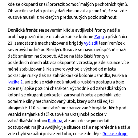
kde se okupanti snaží prorazit pomocí malých pěchotních týmů.
Obráncům se tyto pokusy daří eliminovat a je možné, že se zde
Rusové museli z některých předsunutých pozic stáhnout.
Doněcká fronta:
Na severním křídle avdijivské fronty nadále
probíhají poziční boje u zahrádkářské kolonie
Zarja
a příslušníci
23. samostatné mechanizované brigády
vyčistili
lesní remízek
severovýchodně od Berdyči. Rusové se navíc neúspěšně snaží
tlačit směrem na Stepové. Ač se na této části fronty v
posledních dnech aktivita okupantů vzrostla, je zde situace více
méně stabilizovaná. Na severovýchod a východ od města
pokračuje ruský tlak na zahrádkářské kolonie Jahůdka, Ivuška a
Ivuška 2
, ani zde se však nedá mluvit o ruském postupu a boje
zde mají spíše poziční charakter. Východně od zahrádkářských
kolonií se okupanti pokoušejí zarovnat frontu a podnikli zde
poměrně silný mechanizovaný útok, který odrazili vojáci
ukrajinské 110. samostatné mechanizované brigády. Jižně pod
vesnicí Kamjanka tlačí Rusové na ukrajinské pozice v
zahrádkářské kolonii
Raduha
, ale ani zde se jim nedaří
postupovat. Na jihu Avdijivky je situace stále nepřehledná a stále
zde chybí vizuální potvrzení toho, co se zde děje.
Ruské zdroje