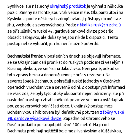
Synkivce, ale následný
ukrajinský protiútok
je vyhnal z několika
pozic. Změny na frontě jsou však velice malé. Okupanti útočí na
Kyslivku a podle některých zdrojů ovládají přístupy do města z
jihu, východu a severovýchodu. Podle
několika ruských zdrojů
se příslušníkům ruské 47. gardové tankové divize podařilo
obsadit Tabajivku, ale důkazy nejsou nikde k dispozici. Tento
postup nelze vyloučit, jen ho není možné potvrdit.
Bachmutská fronta:
V posledních dnech se objevují informace,
že se Ukrajincům daří pronikat do ruských pozic mezi Veselým a
Krasnopolivkou, ve směru na Jakovlivku. Není jasné, odkud se
tyto zprávy berou a doporučujeme je brát s rezervou. Na
severozápadě Bachmutu pokračují ruské jednotky v útočných
operacích v Bohdanivce a severně od ní. Z dostupných informací
se však zdá, že byly tyto útoky okupantů nejen odraženy, ale při
následném ústupu ztratili několik pozic ve vesnici a ovládají tak
pouze severovýchodní části obce. Ukrajinský postup mezi
Bohdanivkou a hřbitovem byl definitivně potvrzen
záběry ruské
98. gardové výsadkové divize
. Západně od Chromového se
Rusům podařilo postoupit přibližně 200 metrů. Na jih od
Bachmutu probíhají nejtěžší boje mezi Ivanivským a Kliščijivkou,