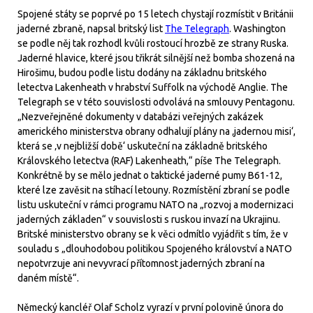
Spojené státy se poprvé po 15 letech chystají rozmístit v Británii
jaderné zbraně, napsal britský list
The Telegraph
. Washington
se podle něj tak rozhodl kvůli rostoucí hrozbě ze strany Ruska.
Jaderné hlavice, které jsou třikrát silnější než bomba shozená na
Hirošimu, budou podle listu dodány na základnu britského
letectva Lakenheath v hrabství Suffolk na východě Anglie. The
Telegraph se v této souvislosti odvolává na smlouvy Pentagonu.
„Nezveřejněné dokumenty v databázi veřejných zakázek
amerického ministerstva obrany odhalují plány na ‚jadernou misi‘,
která se ‚v nejbližší době‘ uskuteční na základně britského
Královského letectva (RAF) Lakenheath,“ píše The Telegraph.
Konkrétně by se mělo jednat o taktické jaderné pumy B61-12,
které lze zavěsit na stíhací letouny. Rozmístění zbraní se podle
listu uskuteční v rámci programu NATO na „rozvoj a modernizaci
jaderných základen“ v souvislosti s ruskou invazí na Ukrajinu.
Britské ministerstvo obrany se k věci odmítlo vyjádřit s tím, že v
souladu s „dlouhodobou politikou Spojeného království a NATO
nepotvrzuje ani nevyvrací přítomnost jaderných zbraní na
daném místě“.
Německý kancléř Olaf Scholz vyrazí v první polovině února do