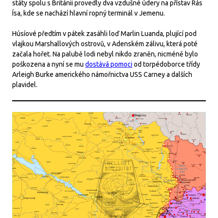
státy spolu s Británii provedly dva vzdušné údery na přístav Rás
Ísa, kde se nachází hlavní ropný terminál v Jemenu.
Húsíové předtím v pátek zasáhli loď Marlin Luanda, plující pod
vlajkou Marshallových ostrovů, v Adenském zálivu, která poté
začala hořet. Na palubě lodi nebyl nikdo zraněn, nicméně bylo
poškozena a nyní se mu
dostává pomoci
od torpédoborce třídy
Arleigh Burke amerického námořnictva USS Carney a dalších
plavidel.