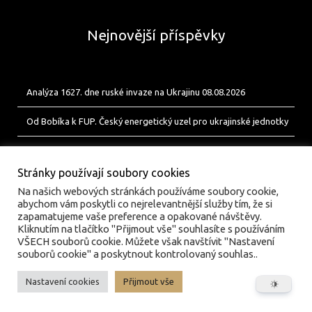
Nejnovější příspěvky
Analýza 1627. dne ruské invaze na Ukrajinu 08.08.2026
Od Bobíka k FUP. Český energetický uzel pro ukrajinské jednotky
Analýza 1626. dne ruské invaze na Ukrajinu 07.08.2026
Stránky používají soubory cookies
Na našich webových stránkách používáme soubory cookie,
abychom vám poskytli co nejrelevantnější služby tím, že si
zapamatujeme vaše preference a opakované návštěvy.
Kliknutím na tlačítko "Přijmout vše" souhlasíte s používáním
VŠECH souborů cookie. Můžete však navštívit "Nastavení
souborů cookie" a poskytnout kontrolovaný souhlas..
Nastavení cookies
Přijmout vše
© valka.online | Vydavatel: Jan Tofl, Plzeň | ISSN 3029-
6420