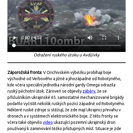
Odražení ruského útoku u Avdijivky
Záporožská fronta:
V Orichivském výběžku probíhají boje
východně od Verbového a jižně a jihozápadně od Robotyného,
kde včera speciální jednotka národní gardy Omega odrazila
ruský pěchotní útok. Zároveň se objevily
záběry
, že se
příslušníkům ukrajinské 65. samostatné mechanizované brigády
podařilo vyčistit několik ruských pozicí západně od Robotyného.
Některé ruské zdroje si stěžují, že zde mají Ukrajinci převahu v
dronech a v systémech elektronického boje. Z této fronty se
včera také objevilo
video
ukazující pozemní ukrajinský dron
používaný k zaminování těžko přístupných míst. Situace je zde