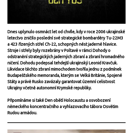
Dnes uplynulo osmnáct let od chvíle, kdy v roce 2006 ukrajinské
letectvo zničilo poslední své strategické bombardéry Tu-22M3
a 423 řízených střel Ch-22, schopných nést jaderné hlavice.
Stroje i střely byly rozebrány v Poltavě v rámci Dohody o
odstranění strategických jaderných zbraní a zbraní hromadného
ničení. Dohodu podepsal tehdejší ukrajinský Leonid Kravčuk.
Likvidace těchto zbraní mimochodem tvořila jednu z podmínek
Budapešťského memoranda, kterým se Velká Británie, Spojené
Státy a právě Rusko zavázaly garantovat územní celistvost
Ukrajiny včetně autonomní Krymské republiky.
Připomínáme si také Den obětí Holocaustu a osvobození
německého koncentračního a vyhlazovacího tábora Osvětim
Rudou armádou.