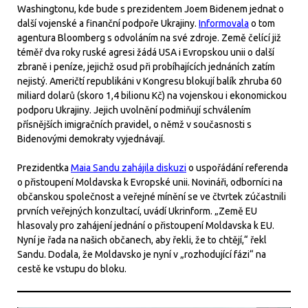
Washingtonu, kde bude s prezidentem Joem Bidenem jednat o
další vojenské a finanční podpoře Ukrajiny.
Informovala
o tom
agentura Bloomberg s odvoláním na své zdroje. Země čelící již
téměř dva roky ruské agresi žádá USA i Evropskou unii o další
zbraně i peníze, jejichž osud při probíhajících jednáních zatím
nejistý. Američtí republikáni v Kongresu blokují balík zhruba 60
miliard dolarů (skoro 1,4 bilionu Kč) na vojenskou i ekonomickou
podporu Ukrajiny. Jejich uvolnění podmiňují schválením
přísnějších imigračních pravidel, o němž v současnosti s
Bidenovými demokraty vyjednávají.
Prezidentka
Maia Sandu zahájila diskuzi
o uspořádání referenda
o přistoupení Moldavska k Evropské unii. Novináři, odborníci na
občanskou společnost a veřejné mínění se ve čtvrtek zúčastnili
prvních veřejných konzultací, uvádí Ukrinform. „Země EU
hlasovaly pro zahájení jednání o přistoupení Moldavska k EU.
Nyní je řada na našich občanech, aby řekli, že to chtějí,“ řekl
Sandu. Dodala, že Moldavsko je nyní v „rozhodující fázi“ na
cestě ke vstupu do bloku.