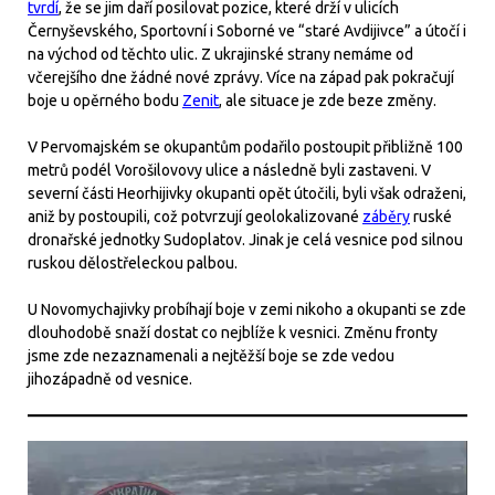
tvrdí
, že se jim daří posilovat pozice, které drží v ulicích
Černyševského, Sportovní i Soborné ve “staré Avdijivce” a útočí i
na východ od těchto ulic. Z ukrajinské strany nemáme od
včerejšího dne žádné nové zprávy. Více na západ pak pokračují
boje u opěrného bodu
Zenit
, ale situace je zde beze změny.
V Pervomajském se okupantům podařilo postoupit přibližně 100
metrů podél Vorošilovovy ulice a následně byli zastaveni. V
severní části Heorhijivky okupanti opět útočili, byli však odraženi,
aniž by postoupili, což potvrzují geolokalizované
záběry
ruské
dronařské jednotky Sudoplatov. Jinak je celá vesnice pod silnou
ruskou dělostřeleckou palbou.
U Novomychajivky probíhají boje v zemi nikoho a okupanti se zde
dlouhodobě snaží dostat co nejblíže k vesnici. Změnu fronty
jsme zde nezaznamenali a nejtěžší boje se zde vedou
jihozápadně od vesnice.