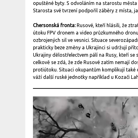
opuštěné byty. S odvoláním na starostu města 
Starosta své tvrzení podpořil záběry z místa, ja
Chersonská fronta:
Rusové, kteří hlásili, že ztra
útoku FPV dronem a video průzkumného dronu, 
ozbrojených sil ve vesnici. Situace severozápa
prakticky beze změny a Ukrajinci si udržují přít
Ukrajiny dělostřelectvem pálí na Rusy, kteří se 
celkově se zdá, že zde Rusové zatím nemají do
protiútoku. Situaci okupantům komplikují také 
váží další ruské jednotky například u Kozači Lah