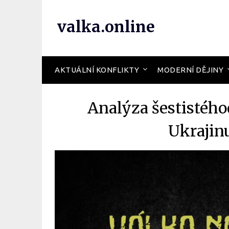
valka.online
AKTUÁLNÍ KONFLIKTY
MODERNÍ DĚJINY
Analýza šestistého
Ukrajin