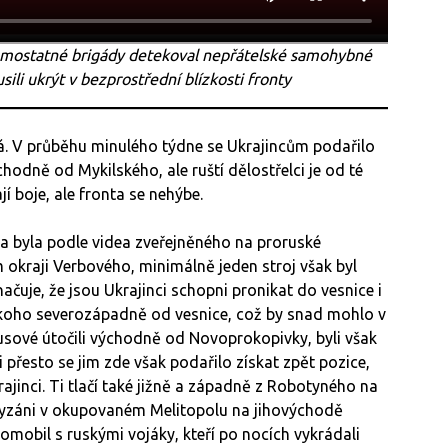
amostatné brigády detekoval nepřátelské samohybné
ili ukrýt v bezprostřední blízkosti fronty
á.
V průběhu minulého týdne se Ukrajincům podařilo
odně od Mykilského, ale ruští dělostřelci je od té
jí boje, ale fronta se nehýbe.
a byla podle videa zveřejněného na proruské
kraji Verbového, minimálně jeden stroj však byl
čuje, že jsou Ukrajinci schopni pronikat do vesnice i
nikoho severozápadně od vesnice, což by snad mohlo v
sové útočili východně od Novoprokopivky, byli však
 přesto se jim zde však podařilo získat zpět pozice,
rajinci. Ti tlačí také jižně a západně z Robotyného na
tyzáni v okupovaném Melitopolu na jihovýchodě
tomobil s ruskými vojáky, kteří po nocích vykrádali