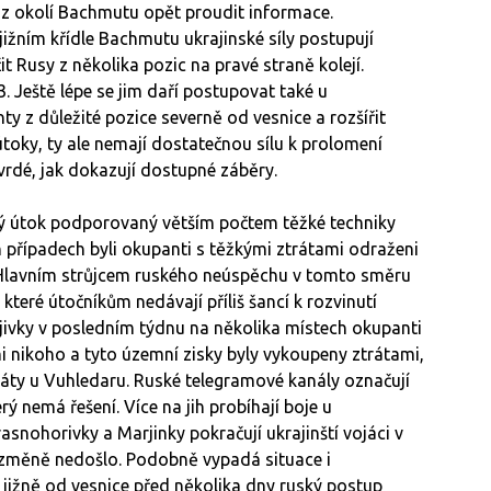
í z okolí Bachmutu opět proudit informace.
jižním křídle Bachmutu ukrajinské síly postupují
t Rusy z několika pozic na pravé straně kolejí.
13. Ještě lépe se jim daří postupovat také u
ty z důležité pozice severně od vesnice a rozšířit
toky, ty ale nemají dostatečnou sílu k prolomení
 tvrdé, jak dokazují dostupné záběry.
lký útok podporovaný větším počtem těžké techniky
případech byli okupanti s těžkými ztrátami odraženi
 Hlavním strůjcem ruského neúspěchu v tomto směru
které útočníkům nedávají příliš šancí k rozvinutí
vdijivky v posledním týdnu na několika místech okupanti
mi nikoho a tyto územní zisky byly vykoupeny ztrátami,
tráty u Vuhledaru. Ruské telegramové kanály označují
rý nemá řešení. Více na jih probíhají boje u
snohorivky a Marjinky pokračují ukrajinští vojáci v
ke změně nedošlo. Podobně vypadá situace i
 jižně od vesnice před několika dny ruský postup