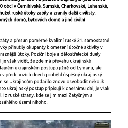
0 obcí v Černihivské, Sumské, Charkovské, Luhanské,
el ruské útoky zabily a zranily další civilisty.
omých domů, bytových domů a jiné civilní
ztráty a přesun poměrně kvalitní ruské 21. samostatné
ky přinutily okupanty k omezení útočné aktivity v
aznější útoky. Poziční boje a dělostřelecké duely
í je však vidět, že zde má převahu ukrajinské
 údajném ukrajinském postupu jižně od Lymanu, ale
dy v předchozích dnech proběhl úspěšný ukrajinský
ém se Ukrajincům podařilo znovu osvobodit několik
ento ukrajinský postup připisují k dnešnímu dni, je však
l i z ruské strany, kde se jim mezi Zatyšným a
ozsáhlého území nikoho.