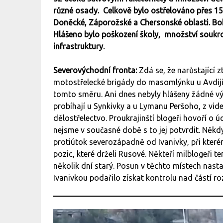
různé osady. Celkově bylo ostřelováno přes 15
Doněcké, Záporožské a Chersonské oblasti. Bohuž
Hlášeno bylo poškození školy, množství soukr
infrastruktury.
Severovýchodní fronta:
Zdá se, že narůstající 
motostřelecké brigády do masomlýnku u Avdijiv
tomto směru. Ani dnes nebyly hlášeny žádné výr
probíhají u Synkivky a u Lymanu Peršoho, z vide
dělostřelectvo. Proukrajinští blogeři hovoří o
nejsme v současné době s to jej potvrdit. Něk
protiútok severozápadně od Ivanivky, při kter
pozic, které drželi Rusové. Někteří milblogeři t
několik dní starý. Posun v těchto místech nasta
Ivanivkou podařilo získat kontrolu nad částí r