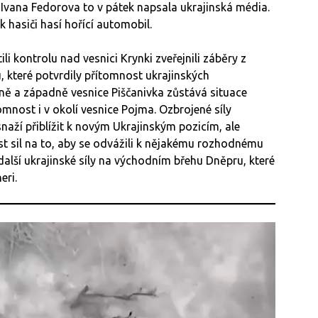
Ivana Fedorova to v pátek napsala ukrajinská média.
k hasiči hasí hořící automobil.
tili kontrolu nad vesnici Krynki zveřejnili záběry z
které potvrdily přítomnost ukrajinských
dně a západně vesnice Piščanivka zůstává situace
omnost i v okolí vesnice Pojma. Ozbrojené síly
snaží přiblížit k novým Ukrajinským pozicím, ale
st sil na to, aby se odvážili k nějakému rozhodnému
další ukrajinské síly na východním břehu Dněpru, které
eri.