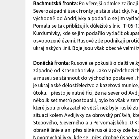
Bachmutská fronta:
Po včerejší odmlce začínaj
Severozápadní úsek fronty je stále statický. Na 
východně od Andrijivky a podařilo se jim vytlači
Pomalu se tak přibližují k důležité silnici T-05-
Kurďumivky, kde se jim podařilo vytlačit okupan
osvobozené území. Rusové zde podnikají protiú
ukrajinských linií. Boje jsou však obecně velmi
Doněcká fronta:
Rusové se pokusili o další ve
západně od Krasnohorivky. Jako v předchozích 
a museli se stáhnout do výchozího postavení.
je ukrajinské dělostřelectvo a kazetová munice, 
útoku. I přesto je nutné říci, že na sever od A
několik set metrů postoupili, bylo to však v ze
které jsou prokazatelně větší, než byly ruské z
situaci kolem Avdijivky za obrovský průšvih, kte
Stepového, Sjeverného a u Pervomajského. U Kra
obraně linie a ani přes silné ruské útoky zde 
Novomychajlivky, kde se i přes drobné úspěchy