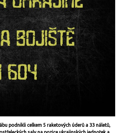
ábu podnikli celkem 5 raketových úderů a 33 náletů,
střeleckých salv na pozice ukrajinských jednotek a