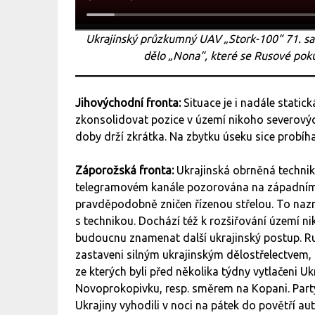
Ukrajinský průzkumný UAV „Stork-100“ 71. s
dělo „Nona“, které se Rusové pokus
Jihovýchodní fronta:
Situace je i nadále statick
zkonsolidovat pozice v území nikoho severových
doby drží zkrátka. Na zbytku úseku sice probíha
Záporožská fronta:
Ukrajinská obrněná technik
telegramovém kanále pozorována na západním o
pravděpodobně zničen řízenou střelou. To nazna
s technikou. Dochází též k rozšiřování území 
budoucnu znamenat další ukrajinský postup. Ru
zastaveni silným ukrajinským dělostřelectvem, i
ze kterých byli před několika týdny vytlačeni Uk
Novoprokopivku, resp. směrem na Kopani. Par
Ukrajiny vyhodili v noci na pátek do povětří au