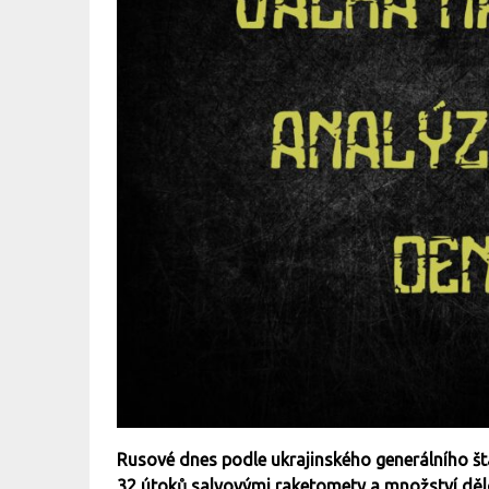
Rusové dnes podle ukrajinského generálního št
32 útoků salvovými raketomety a množství dělo