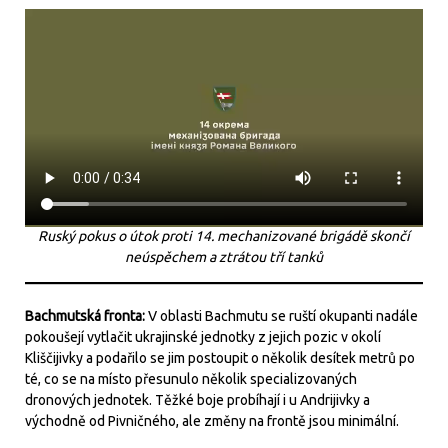
Ruský pokus o útok proti 14. mechanizované brigádě skončí
neúspěchem a ztrátou tří tanků
Bachmutská fronta:
V oblasti Bachmutu se ruští okupanti nadále
pokoušejí vytlačit ukrajinské jednotky z jejich pozic v okolí
Kliščijivky a podařilo se jim postoupit o několik desítek metrů po
té, co se na místo přesunulo několik specializovaných
dronových jednotek. Těžké boje probíhají i u Andrijivky a
východně od Pivničného, ale změny na frontě jsou minimální.