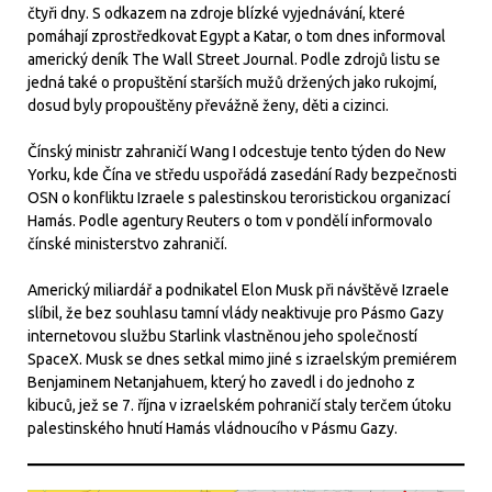
čtyři dny. S odkazem na zdroje blízké vyjednávání, které
pomáhají zprostředkovat Egypt a Katar, o tom dnes informoval
americký deník The Wall Street Journal. Podle zdrojů listu se
jedná také o propuštění starších mužů držených jako rukojmí,
dosud byly propouštěny převážně ženy, děti a cizinci.
Čínský ministr zahraničí Wang I odcestuje tento týden do New
Yorku, kde Čína ve středu uspořádá zasedání Rady bezpečnosti
OSN o konfliktu Izraele s palestinskou teroristickou organizací
Hamás. Podle agentury Reuters o tom v pondělí informovalo
čínské ministerstvo zahraničí.
Americký miliardář a podnikatel Elon Musk při návštěvě Izraele
slíbil, že bez souhlasu tamní vlády neaktivuje pro Pásmo Gazy
internetovou službu Starlink vlastněnou jeho společností
SpaceX. Musk se dnes setkal mimo jiné s izraelským premiérem
Benjaminem Netanjahuem, který ho zavedl i do jednoho z
kibuců, jež se 7. října v izraelském pohraničí staly terčem útoku
palestinského hnutí Hamás vládnoucího v Pásmu Gazy.