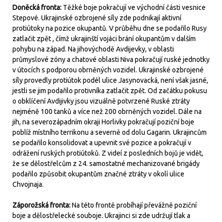
Doněcká fronta:
Těžké boje pokračují ve východní části vesnice
Stepové. Ukrajinské ozbrojené síly zde podnikají aktivní
protiútoky na pozice okupantů. V průběhu dne se podařilo Rusy
zatlačit zpět , čímž ukrajinští vojáci brání okupantům v dalším
pohybu na západ. Na jihovýchodě Avdijevky, v oblasti
průmyslové zóny a chatové oblasti Niva pokračují ruské jednotky
v útocích s podporou obrněných vozidel. Ukrajinské ozbrojené
síly provedly protiútok podél ulice Jasynovacká, není však jasné,
jestli se jim podařilo protivníka zatlačit zpět. Od začátku pokusu
o obklíčení Avdijivky jsou vizuálně potvrzené Ruské ztráty
nejméně 100 tanků a více než 200 obrněných vozidel. Dále na
jih, na severozápadním okraji Horlivky pokračují poziční boje
poblíž místního terrikonu a severně od dolu Gagarin. Ukrajincům
se podařilo konsolidovat a upevnit své pozice a pokračují v
odrážení ruských protiútoků. Z videí z posledních bojů je vidět,
že se dělostřelcům z 24. samostatné mechanizované brigády
podařilo způsobit okupantům značné ztráty v okolí ulice
Chvojnaja.
Záporožská fronta:
Na této frontě probíhají převážně poziční
boje a dělostřelecké souboje. Ukrajinci si zde udržují tlak a