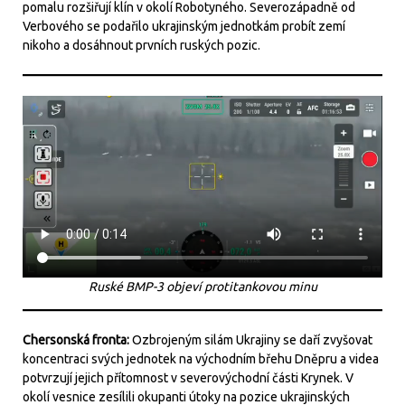
pomalu rozšiřují klín v okolí Robotyného. Severozápadně od
Verbového se podařilo ukrajinským jednotkám probít zemí
nikoho a dosáhnout prvních ruských pozic.
Ruské BMP-3 objeví protitankovou minu
Chersonská fronta:
Ozbrojeným silám Ukrajiny se daří zvyšovat
koncentraci svých jednotek na východním břehu Dněpru a videa
potvrzují jejich přítomnost v severovýchodní části Krynek. V
okolí vesnice zesílili okupanti útoky na pozice ukrajinských