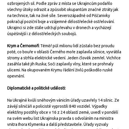
ozbrojených sil. Podle zpráv z místa se Ukrajincům podařilo
všechny útoky odrazit a způsobit okupantům značné ztráty jak
na technice, tak na živé síle. Severozápadně od Piščanivky
pokračují poziční boje a vzájemné dělostřelecké ostřelování.
Ukrajinci si zde stále udržují převahu v dronech a vycházejí
úspěšnější i z dělostřeleckých soubojů.
Krym a Černomoří:
Téměř půl milionu lidí zůstalo bez proudu
poté, co bouře v oblasti Černého moře zaplavila silnice, vyvrátila
stromy a strhla elektrické vedení. Jeden člověk zemřel. Vichřice
zasáhla také jih Ruska; Soči zaplavily vlny, které se prohnaly
ulicemi. Na okupovaném Krymu řádění živlů poškodilo ruské
opevnění.
Diplomatické a politické události:
Na Ukrajině kvůli sněhovým vánicím úřady uzavřely 14 silnic. Ze
závějí silničáři a policisté vyprostili 840 vozidel. Výpadky
elektřiny postihly obce v 16 z 24 oblastí země, uvedl v pondělí
na svém webu list Ukrajinska pravda s odvoláním na ministra
vnitra Ihora Klymenka a další představitele. Úřady vyzvaly