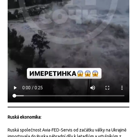
Ruská ekonomika:
Ruská společnost Avia-FED-Servis od začátku války na Ukrajině
importovala do Ruska náhradní díly k letadlům a vrtulníkům z