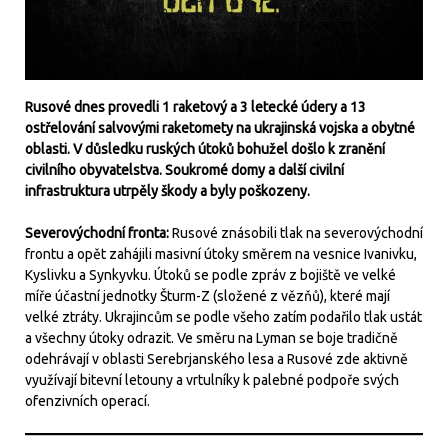
Rusové dnes provedli 1 raketový a 3 letecké údery a 13
ostřelování salvovými raketomety na ukrajinská vojska a obytné
oblasti. V důsledku ruských útoků bohužel došlo k zranění
civilního obyvatelstva. Soukromé domy a další civilní
infrastruktura utrpěly škody a byly poškozeny.
Severovýchodní fronta:
Rusové znásobili tlak na severovýchodní
frontu a opět zahájili masivní útoky směrem na vesnice Ivanivku,
Kyslivku a Synkyvku. Útoků se podle zpráv z bojiště ve velké
míře účastní jednotky Šturm-Z (složené z vězňů), které mají
velké ztráty. Ukrajincům se podle všeho zatím podařilo tlak ustát
a všechny útoky odrazit. Ve směru na Lyman se boje tradičně
odehrávají v oblasti Serebrjanského lesa a Rusové zde aktivně
využívají bitevní letouny a vrtulníky k palebné podpoře svých
ofenzivních operací.