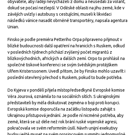
obyvatele, aby raději nevycházeli z domu a neusedali za volant,
dokud se počasí nezlepší. V Oděské oblasti na jihu země, kde v
závějích uvízly i autobusy s cestujícími, museli k likvidaci
následků vánice nasadit obrněné transportéry, napsala agentura
Unian.
Finsko je podle premiéra Petteriho Orpa připraveno přijmout v
blízké budoucnosti další opatření na hranicích s Ruskem, odkud
v posledních týdnech přichází zvýšený počet migrantů z
blízkovýchodních, afrických a dalších zemí. Orpo to prohlásil na
společné tiskové konferenci se svým švédským protějškem
Ulfem Kristerssonem. Uvedl přitom, že by Finsko mohlo uzavřít i
poslední otevřený přechod s Ruskem, pokud to bude potřeba.
Do Kyjeva v pondělí přijela místopředsedkyně Evropské komise
Věra Jourová, oznámila to na sociálních sítích. S ukrajinskými
představiteli by měla diskutovat zejména o boji proti korupci.
Evropská komise doporučila na začátku listopadu zahájit s
Ukrajinou přístupová jednání. Je podle ní nicméně potřeba, aby
země, která se už déle než rok brání ruské vojenské agresi,
pokračovala ve svém reformním úsilí. Návrh unijní exekutivy
budou ještě muset na svém prosincovém summitu jednomyslně