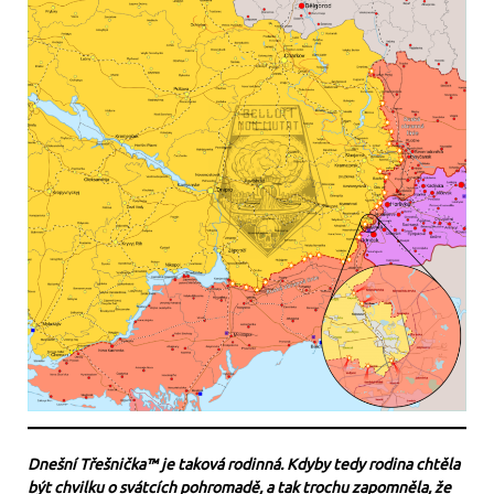
Dnešní Třešnička™ je taková rodinná. Kdyby tedy rodina chtěla
být chvilku o svátcích pohromadě, a tak trochu zapomněla, že