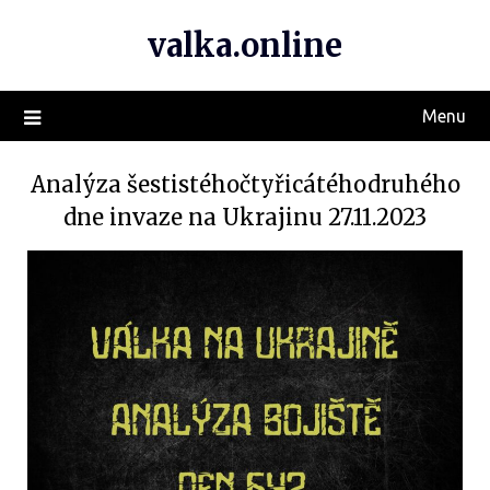
valka.online
Menu
Analýza šestistéhočtyřicátéhodruhého
dne invaze na Ukrajinu 27.11.2023