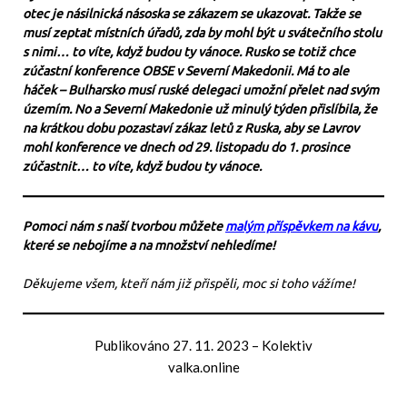
otec je násilnická násoska se zákazem se ukazovat. Takže se
musí zeptat místních úřadů, zda by mohl být u svátečního stolu
s nimi… to víte, když budou ty vánoce. Rusko se totiž chce
zúčastní konference OBSE v Severní Makedonii. Má to ale
háček – Bulharsko musí ruské delegaci umožní přelet nad svým
územím. No a Severní Makedonie už minulý týden přislíbila, že
na krátkou dobu pozastaví zákaz letů z Ruska, aby se Lavrov
mohl konference ve dnech od 29. listopadu do 1. prosince
zúčastnit… to víte, když budou ty vánoce.
Pomoci nám s naší tvorbou můžete
malým příspěvkem na kávu
,
které se nebojíme a na množství nehledíme!
Děkujeme všem, kteří nám již přispěli, moc si toho vážíme!
Publikováno
27. 11. 2023
–
Kolektiv
valka.online