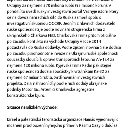
Ukrajiny za nejméně 370 milionů rublů (93 milionů korun). V
pondělí to uvedl ruský investigativní portál Važnyje istorii, který
se na dovoz náhradních dílů do Ruska zaměřil spolu s
investigativní skupinou OCCRP. Jedním z hlavních dodavatelů
ruské společnosti je podle novinářů strojírenská firma z
ukrajinského Charkova FED. Charkovská firma přitom oficiálně
po začátku konfliktu na východě Ukrajiny v roce 2014
pozastavila do Ruska dodávky. Podle zjištění novinářů ale dodala
po začátku plnohodnotné invaze na Ukrajinu ruské společnosti
součástky sloužící k opravě transportních letounů An-124 za
nejméně 120 milionů rublů. Kyjevská firma Radar pak stejné
ruské společnosti dodala součástky k vrtulníkům Ka-32 za
nejméně 67 milionů rublů, tvrdí novináři investigativních
projektů. Další náhradní díly podle nich dodaly ukrajinské
podniky Motor Sič, Artem či Charkivske agregatne
konstruktorske bjuro.
Situace na Blízkém východě:
Izrael a palestinská teroristická organizace Hamás vyjednávají o
možném prodloužení nynějšího příměří v Pásmu Gazy o další až