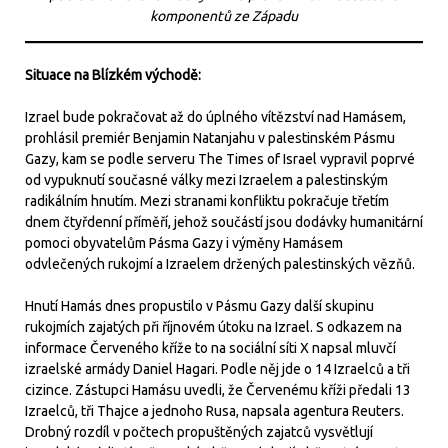
komponentů ze Západu
Situace na Blízkém východě:
Izrael bude pokračovat až do úplného vítězství nad Hamásem,
prohlásil premiér Benjamin Natanjahu v palestinském Pásmu
Gazy, kam se podle serveru The Times of Israel vypravil poprvé
od vypuknutí současné války mezi Izraelem a palestinským
radikálním hnutím. Mezi stranami konfliktu pokračuje třetím
dnem čtyřdenní příměří, jehož součástí jsou dodávky humanitární
pomoci obyvatelům Pásma Gazy i výměny Hamásem
odvlečených rukojmí a Izraelem držených palestinských vězňů.
Hnutí Hamás dnes propustilo v Pásmu Gazy další skupinu
rukojmích zajatých při říjnovém útoku na Izrael. S odkazem na
informace Červeného kříže to na sociální síti X napsal mluvčí
izraelské armády Daniel Hagari. Podle něj jde o 14 Izraelců a tři
cizince. Zástupci Hamásu uvedli, že Červenému kříži předali 13
Izraelců, tři Thajce a jednoho Rusa, napsala agentura Reuters.
Drobný rozdíl v počtech propuštěných zajatců vysvětlují