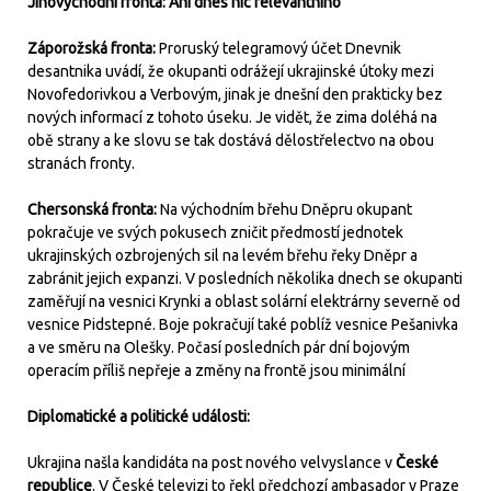
Jihovýchodní fronta: Ani dnes nic relevantního
Záporožská fronta:
Proruský telegramový účet Dnevnik
desantnika uvádí, že okupanti odrážejí ukrajinské útoky mezi
Novofedorivkou a Verbovým, jinak je dnešní den prakticky bez
nových informací z tohoto úseku. Je vidět, že zima doléhá na
obě strany a ke slovu se tak dostává dělostřelectvo na obou
stranách fronty.
Chersonská fronta:
Na východním břehu Dněpru okupant
pokračuje ve svých pokusech zničit předmostí jednotek
ukrajinských ozbrojených sil na levém břehu řeky Dněpr a
zabránit jejich expanzi. V posledních několika dnech se okupanti
zaměřují na vesnici Krynki a oblast solární elektrárny severně od
vesnice Pidstepné. Boje pokračují také poblíž vesnice Pešanivka
a ve směru na Olešky. Počasí posledních pár dní bojovým
operacím příliš nepřeje a změny na frontě jsou minimální
Diplomatické a politické události:
Ukrajina našla kandidáta na post nového velvyslance v
České
republice
. V České televizi to řekl předchozí ambasador v Praze