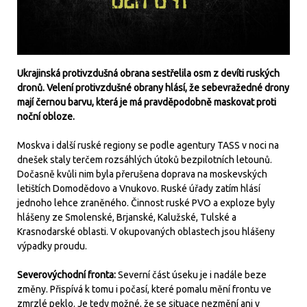
Ukrajinská protivzdušná obrana sestřelila osm z devíti ruských
dronů. Velení protivzdušné obrany hlásí, že sebevražedné drony
mají černou barvu, která je má pravděpodobně maskovat proti
noční obloze.
Moskva i další ruské regiony se podle agentury TASS v noci na
dnešek staly terčem rozsáhlých útoků bezpilotních letounů.
Dočasně kvůli nim byla přerušena doprava na moskevských
letištích Domodědovo a Vnukovo. Ruské úřady zatím hlásí
jednoho lehce zraněného. Činnost ruské PVO a exploze byly
hlášeny ze Smolenské, Brjanské, Kalužské, Tulské a
Krasnodarské oblasti. V okupovaných oblastech jsou hlášeny
výpadky proudu.
Severovýchodní fronta:
Severní část úseku je i nadále beze
změny. Přispívá k tomu i počasí, které pomalu mění frontu ve
zmrzlé peklo. Je tedy možné, že se situace nezmění ani v