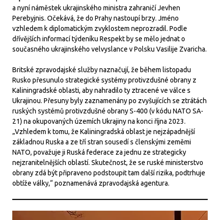
a nyní náměstek ukrajinského ministra zahraničí Jevhen
Perebyjnis. Očekává, že do Prahy nastoupí brzy. Jméno
vzhledem k diplomatickým zvyklostem neprozradil. Podle
dřívějších informací týdeníku Respekt by se mělo jednat o
současného ukrajinského velvyslance v Polsku Vasilije Zvaricha.
Britské zpravodajské služby naznačují, že během listopadu
Rusko přesunulo strategické systémy protivzdušné obrany z
Kaliningradské oblasti, aby nahradilo ty ztracené ve válce s
Ukrajinou. Přesuny byly zaznamenány po zvyšujících se ztrátách
ruských systémů protivzdušné obrany S-400 (v kódu NATO SA-
21) na okupovaných územích Ukrajiny na konci října 2023.
„Vzhledem k tomu, že Kaliningradská oblast je nejzápadnější
základnou Ruska a ze tří stran sousedí s členskými zeměmi
NATO, považuje ji Ruská federace za jednu ze strategicky
nejzranitelnějších oblastí. Skutečnost, že se ruské ministerstvo
obrany zdá být připraveno podstoupit tam další rizika, podtrhuje
obtíže války,“ poznamenává zpravodajská agentura.