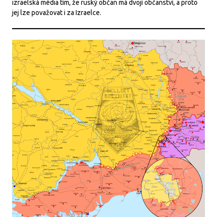
izraelská média tím, že ruský občan má dvojí občanství, a proto
jej lze považovat i za Izraelce.