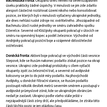
Bachmutská fronta:
Okupanti dnes neměli na severozápadním
úseku prakticky žádné úspěchy. V minulosti se jim zde zdařilo
alespoň částečně rozšiřovat území nikoho nebo konsolidovat
pozice, ze kterých byli v minulosti vytlačeny ukrajinské jednotky,
ale dnes nehlásí ruské zdroje nic ověřitelného. Jihozápadně od
Bachmutu útočí ruské jednotky ve směru zahradního spolku
Džerelce. Severně od Kliščijivky okupanti pokračují v útocích ve
směru na opevněný kopec a podél železnice. Východně od
Andrijivky pokračují poziční boje a vzájemné dělostřelecké
ostřelování.
Doněcká fronta:
Aktivní boje pokračují ve východní části vesnice
Stepové, kde se Rusům nakonec podařilo získat pozice na okraji
vesnice. Ukrajinci zde podnikají protiútoky s cílem vytlačit
okupanty zpět za železniční trať, a severně od avdijivské
koksovny se jim to do jisté míry podařilo. Na jihovýchodě
Avdijivky, u doněcké filtrační stanice, se Rusům podařilo
postoupit několik desítek metrů severním směrem a postupují v
avdijivské průmyslové zóně, kde se ukrajinským obráncům
nedaří je zastavit. Ukrajinci podle všeho stále ještě v
nejzápadnější části zóny drží, ale předpokládáme, že ztráta této
části těchto pozic je jen otázkou času.