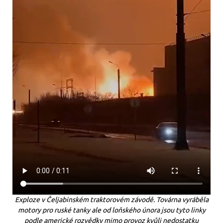
Exploze v Čeljabinském traktorovém závodě. Továrna vyráběla
motory pro ruské tanky ale od loňského února jsou tyto linky
podle americké rozvědky mimo provoz kvůli nedostatku