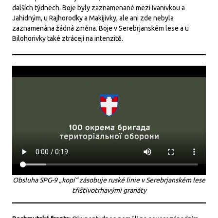
dalších týdnech. Boje byly zaznamenané mezi Ivanivkou a
Jahidným, u Rajhorodky a Makijivky, ale ani zde nebyla
zaznamenána žádná změna. Boje v Serebrjanském lese a u
Bilohorivky také ztrácejí na intenzitě.
Obsluha SPG-9 „kopí“ zásobuje ruské linie v Serebrjanském lese
tříštivotrhavými granáty