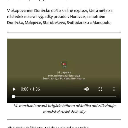
V okupovaném Doněcku došlo k silné explozi, která měla za
následek masivní výpadky proudu v Horlivce, samotném
Doněcku, Makijivce, Starobeševu, Svitlodarsku a Mariupolu.
14. mechanizovaná brigáda během několika dní zlikviduje
množství ruské živé síly