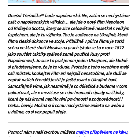
Dnešní Třešnička™ bude napoleonská. Ne, zatím se nechystáme
psát o napoleonských válkách… ale jde o nový film Napoleon
od Ridleyho Scotta, který se sice celosvětově nesetkal s velkým
úspěchem, ale je tu výjimka. Tou je audience na Ukrajině, která
filmu tleská dokonce ve stoje. Přibližně v půlce filmu je totiž
scéna ve které shoří Moskva na prach (stalo se to v roce 1812
jako součást taktiky spálené země použité Rusy proti
Napoleonovi). Jo sice to psal jenom jeden Ukrajinec, ale klidně
si představujeme, že je to všude. Protože z toho vyrobíme malý
oslí můstek, koukejte! Film asi nejspíš nenatočíme, ale sluší se
zeptat našich čtenářů jestli je ještě psaní o Ukrajině baví.
Samozřejmě víme, jak nesmírně je to důležité a budeme v tom
pokračovat, ale v mezičase se nám hromadí nápady na články,
které by nás kromě naplňování povinnosti a zodpovědnosti i
třeba.. bavily. Možná si k tomu nachystáme anketu na webu a
uvidíme, co si vox populi přeje.
Pomoci nám s naší tvorbou můžete
malým příspěvkem na kávu
,