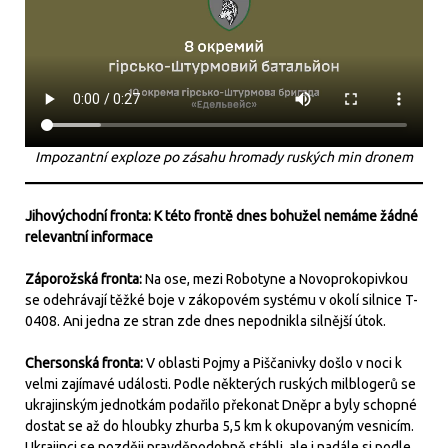
Impozantní exploze po zásahu hromady ruských min dronem
Jihovýchodní fronta: K této frontě dnes bohužel nemáme žádné
relevantní informace
Záporožská fronta:
Na ose, mezi Robotyne a Novoprokopivkou
se odehrávají těžké boje v zákopovém systému v okolí silnice T-
0408. Ani jedna ze stran zde dnes nepodnikla silnější útok.
Chersonská fronta:
V oblasti Pojmy a Piščanivky došlo v noci k
velmi zajímavé události. Podle některých ruských milblogerů se
ukrajinským jednotkám podařilo překonat Dněpr a byly schopné
dostat se až do hloubky zhurba 5,5 km k okupovaným vesnicím.
Ukrajinci se později pravděpodobně stáhli, ale i nadále si podle