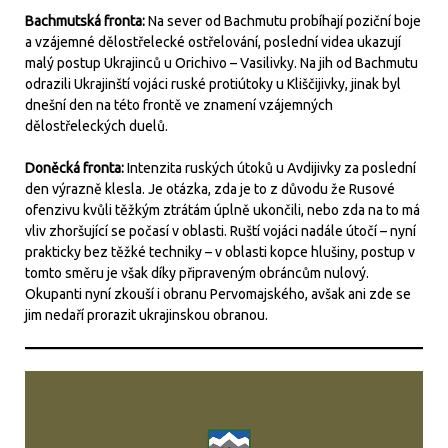
Bachmutská fronta:
Na sever od Bachmutu probíhají poziční boje
a vzájemné dělostřelecké ostřelování, poslední videa ukazují
malý postup Ukrajinců u Orichivo – Vasilivky. Na jih od Bachmutu
odrazili Ukrajinští vojáci ruské protiútoky u Kliščijivky, jinak byl
dnešní den na této frontě ve znamení vzájemných
dělostřeleckých duelů.
Doněcká fronta:
Intenzita ruských útoků u Avdijivky za poslední
den výrazně klesla. Je otázka, zda je to z důvodu že Rusové
ofenzivu kvůli těžkým ztrátám úplně ukončili, nebo zda na to má
vliv zhoršující se počasí v oblasti. Ruští vojáci nadále útočí – nyní
prakticky bez těžké techniky – v oblasti kopce hlušiny, postup v
tomto směru je však díky připraveným obráncům nulový.
Okupanti nyní zkouší i obranu Pervomajského, avšak ani zde se
jim nedaří prorazit ukrajinskou obranou.