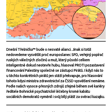
Dnešní Třešnička™ bude o nesvaté alianci. Jinak si totiž
nedovedeme vysvětlit proč europoslanec SPD, veřejný popírač
ruských válečných zločinů a muž, který působí celkem
inteligentně dokud neotevře hubu, hlasoval PROTI pozastavení
financování Palestiny společně se zástupci Pirátů. I když nás to
u těchto konkrétních pirátů jen stěží překvapuje, pro hlasování
tohoto kdysi ministra zdravotnictví za ČSSD vysvětlení nemáme.
Podle našich vysoce-přesných zdrojů zřejmě během své kariéry
ředitele Bohnické psychiatrické léčebny kromě kabátu
sociálních demokratů vyměnil i svůj bílý plášť za svěrací kazajku.