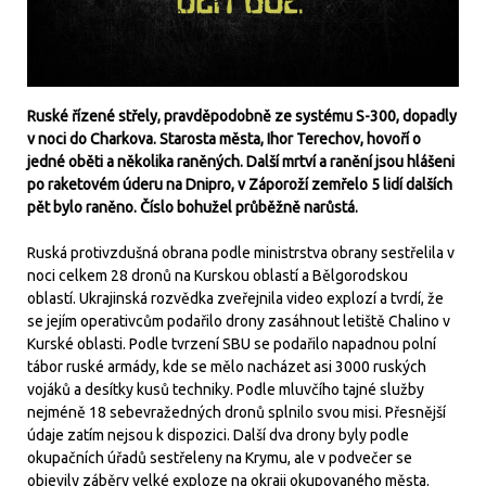
Ruské řízené střely, pravděpodobně ze systému S-300, dopadly
v noci do Charkova. Starosta města, Ihor Terechov, hovoří o
jedné oběti a několika raněných. Další mrtví a ranění jsou hlášeni
po raketovém úderu na Dnipro, v Záporoží zemřelo 5 lidí dalších
pět bylo raněno. Číslo bohužel průběžně narůstá.
Ruská protivzdušná obrana podle ministrstva obrany sestřelila v
noci celkem 28 dronů na Kurskou oblastí a Bělgorodskou
oblastí. Ukrajinská rozvědka zveřejnila video explozí a tvrdí, že
se jejím operativcům podařilo drony zasáhnout letiště Chalino v
Kurské oblasti. Podle tvrzení SBU se podařilo napadnou polní
tábor ruské armády, kde se mělo nacházet asi 3000 ruských
vojáků a desítky kusů techniky. Podle mluvčího tajné služby
nejméně 18 sebevražedných dronů splnilo svou misi. Přesnější
údaje zatím nejsou k dispozici. Další dva drony byly podle
okupačních úřadů sestřeleny na Krymu, ale v podvečer se
objevily záběry velké exploze na okraji okupovaného města.