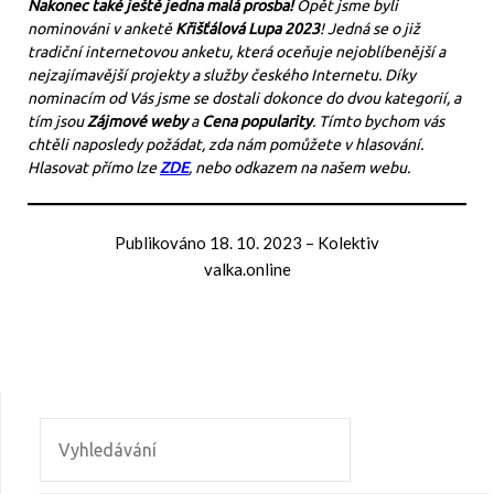
Nakonec také ještě jedna malá prosba!
Opět jsme byli
nominováni v anketě
Křišťálová Lupa 2023
! Jedná se o již
tradiční internetovou anketu, která oceňuje nejoblíbenější a
nejzajímavější projekty a služby českého Internetu. Díky
nominacím od Vás jsme se dostali dokonce do dvou kategorií, a
tím jsou
Zájmové weby
a
Cena popularity
. Tímto bychom vás
chtěli naposledy požádat, zda nám pomůžete v hlasování.
Hlasovat přímo lze
ZDE
, nebo odkazem na našem webu.
Publikováno
18. 10. 2023
–
Kolektiv
valka.online