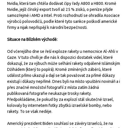
Nvidia, která tam chtěla dodávat čipy řady A800 a H800. Kromě
Nvidie, jejíž čínský export tvoří až 25 % zisků, o peníze přijde
samozřejmě i AMD a Intel. Proti rozhodnutí se ohradila Asociace
výrobců polovodičů, podle které tyto sankce poškodí americké
firmy a nijak nepříspějí k národní bezpečnosti.
Situace na Blízkém východě:
Od včerejšího dne se řeší exploze rakety u nemocnice Al-Ahli v
Gaze. V tuto chvíli je dle nás k dispozici dostatek videí, které
dokazují, že za výbuch může selhání rakety odpálené Islámským
Džihádem (který to popírá). Kromě zmíněných záběrů, které
událost přímo ukazují a dají se tak považovat za přímé důkazy
existují i důkazy nepřímé. Dnes byli na místo vpuštěni novináři a i
přes značné množství fotografií z místa zatím žádná
publikovaná fotografie neukazuje trosky rakety.
Předpokládáme, že pokud by za explozí stál skutečně Izrael,
kolovaly by internetem fotky zbytků izraelské bomby, nebo
rakety. To se však neděje.
Americký prezident Biden souhlasí se závěry Izraelců, že na