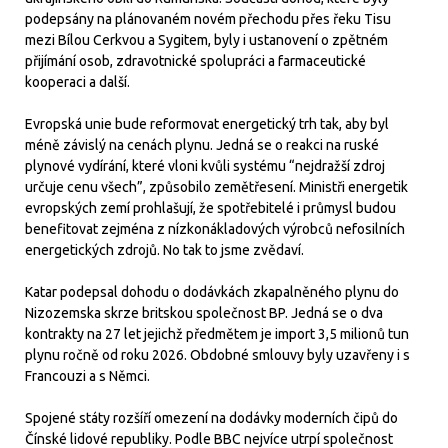
podepsány na plánovaném novém přechodu přes řeku Tisu
mezi Bílou Cerkvou a Sygitem, byly i ustanovení o zpětném
přijímání osob, zdravotnické spolupráci a farmaceutické
kooperaci a další.
Evropská unie bude reformovat energetický trh tak, aby byl
méně závislý na cenách plynu. Jedná se o reakci na ruské
plynové vydírání, které vloni kvůli systému “nejdražší zdroj
určuje cenu všech”, způsobilo zemětřesení. Ministři energetik
evropských zemí prohlašují, že spotřebitelé i průmysl budou
benefitovat zejména z nízkonákladových výrobců nefosilních
energetických zdrojů. No tak to jsme zvědaví.
Katar podepsal dohodu o dodávkách zkapalněného plynu do
Nizozemska skrze britskou společnost BP. Jedná se o dva
kontrakty na 27 let jejichž předmětem je import 3,5 milionů tun
plynu ročně od roku 2026. Obdobné smlouvy byly uzavřeny i s
Francouzi a s Němci.
Spojené státy rozšíří omezení na dodávky moderních čipů do
Čínské lidové republiky. Podle BBC nejvíce utrpí společnost