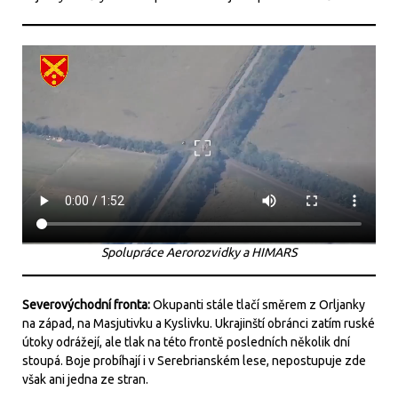
Spolupráce Aerorozvidky a HIMARS
Severovýchodní fronta:
Okupanti stále tlačí směrem z Orljanky
na západ, na Masjutivku a Kyslivku. Ukrajinští obránci zatím ruské
útoky odrážejí, ale tlak na této frontě posledních několik dní
stoupá. Boje probíhají i v Serebrianském lese, nepostupuje zde
však ani jedna ze stran.