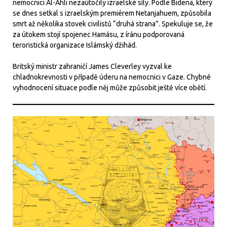
nemocnici Al-Ahli nezaútočily izraelské síly. Podle Bidena, který
se dnes setkal s izraelským premiérem Netanjahuem, způsobila
smrt až několika stovek civilistů “druhá strana”. Spekuluje se, že
za útokem stojí spojenec Hamásu, z íránu podporovaná
teroristická organizace Islámský džihád.
Britský ministr zahraničí James Cleverley vyzval ke
chladnokrevnosti v případě úderu na nemocnici v Gaze. Chybné
vyhodnocení situace podle něj může způsobit ještě více obětí.