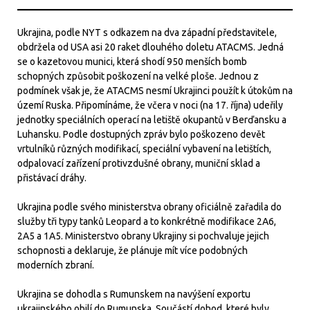
Ukrajina, podle NYT s odkazem na dva západní představitele,
obdržela od USA asi 20 raket dlouhého doletu ATACMS. Jedná
se o kazetovou munici, která shodí 950 menších bomb
schopných způsobit poškození na velké ploše. Jednou z
podmínek však je, že ATACMS nesmí Ukrajinci použít k útokům na
území Ruska. Připomínáme, že včera v noci (na 17. října) udeřily
jednotky speciálních operací na letiště okupantů v Berďansku a
Luhansku. Podle dostupných zpráv bylo poškozeno devět
vrtulníků různých modifikací, speciální vybavení na letištích,
odpalovací zařízení protivzdušné obrany, muniční sklad a
přistávací dráhy.
Ukrajina podle svého ministerstva obrany oficiálně zařadila do
služby tři typy tanků Leopard a to konkrétně modifikace 2A6,
2A5 a 1A5. Ministerstvo obrany Ukrajiny si pochvaluje jejich
schopnosti a deklaruje, že plánuje mít více podobných
moderních zbraní.
Ukrajina se dohodla s Rumunskem na navýšení exportu
ukrajinského obilí do Rumunska. Součástí dohod, které byly