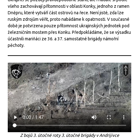
všeho zachovávají přítomnosti v oblasti Konky, jednoho z ramen
Dněpru, které vytváří část ostrovů na řece. Není jisté, zda lze
ruským zdrojům věřit, proto nabádáme k opatrnosti. V současné
době je potvrzena pouze přítomnost ukrajinských jednotek pod
železničním mostem přes Konku. Předpokládáme, že se výsadku
účastnili mariňáci ze 36. a 37. samostatné brigády námořní
pěchoty.
Z bojů 3. útočné roty 3. útočné brigády v Andrijivce