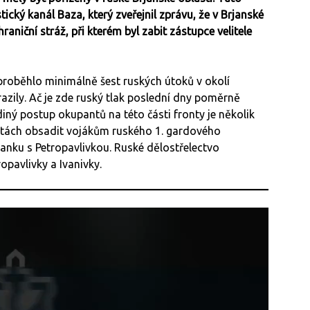
cký kanál Baza, který zveřejnil zprávu, že v Brjanské
niční stráž, při kterém byl zabit zástupce velitele
.
proběhlo minimálně šest ruských útoků v okolí
azily. Ač je zde ruský tlak poslední dny poměrně
ediný postup okupantů na této části fronty je několik
rátách obsadit vojákům ruského 1. gardového
janku s Petropavlivkou. Ruské dělostřelectvo
opavlivky a Ivanivky.