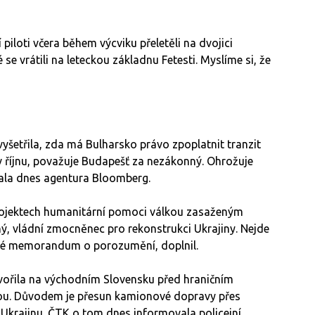
piloti včera během výcviku přeletěli na dvojici
e vrátili na leteckou základnu Fetesti. Myslíme si, že
yšetřila, zda má Bulharsko právo zpoplatnit tranzit
 v říjnu, považuje Budapešť za nezákonný. Ohrožuje
vala dnes agentura Bloomberg.
ojektech humanitární pomoci válkou zasaženým
ý, vládní zmocněnec pro rekonstrukci Ukrajiny. Nejde
né memorandum o porozumění, doplnil.
vořila na východním Slovensku před hraničním
u. Důvodem je přesun kamionové dopravy přes
 Ukrajinu. ČTK o tom dnes informovala policejní