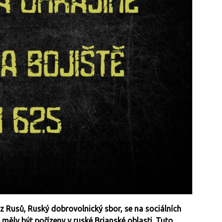
z Rusů, Ruský dobrovolnický sbor, se na sociálních
é měly být pořízeny v ruské Brjanské oblasti. Tuto