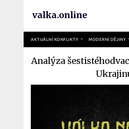
valka.online
AKTUÁLNÍ KONFLIKTY
MODERNÍ DĚJINY
Analýza šestistéhodva
Ukrajin