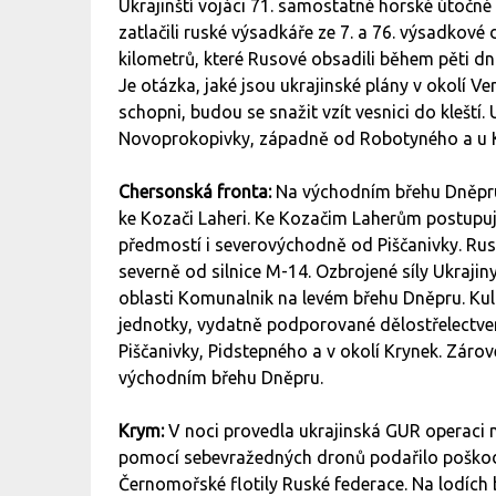
Ukrajinští vojáci 71. samostatné horské útočn
zatlačili ruské výsadkáře ze 7. a 76. výsadkové 
kilometrů, které Rusové obsadili během pěti dn
Je otázka, jaké jsou ukrajinské plány v okolí V
schopni, budou se snažit vzít vesnici do kleští.
Novoprokopivky, západně od Robotyného a u 
Chersonská fronta:
Na východním břehu Dněpru
ke Kozači Laheri. Ke Kozačim Laherům postupují U
předmostí i severovýchodně od Piščanivky. Ruské
severně od silnice M-14. Ozbrojené síly Ukrajiny 
oblasti Komunalnik na levém břehu Dněpru. Kulh
jednotky, vydatně podporované dělostřelectvem
Piščanivky, Pidstepného a v okolí Krynek. Záro
východním břehu Dněpru.
Krym:
V noci provedla ukrajinská GUR operaci
pomocí sebevražedných dronů podařilo poškodi
Černomořské flotily Ruské federace. Na lodích