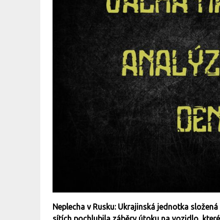
Neplecha v Rusku: Ukrajinská jednotka složená 
sítích pochlubila záběry útoku na vozidlo, kter