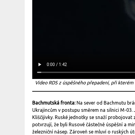
Video RDS z úspěšného přepadení, při kterém b
Bachmutská fronta:
Na sever od Bachmutu brání
Ukrajincům v postupu směrem na silnici M-03. 
Kliščijivky. Ruské jednotky se snaží probojovat 
potvrzují, že byli Rusové částečně úspěšní a m
železniční násep. Zároveň se mluví o ruských út