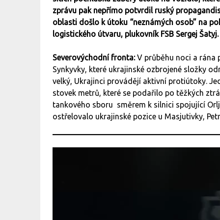
zprávu pak nepřímo potvrdil ruský propagandisti
oblasti došlo k útoku “neznámých osob” na pohra
logistického útvaru, plukovník FSB Sergej Šatyj
Severovýchodní fronta:
V průběhu noci a rána 
Synkyvky, které ukrajinské ozbrojené složky odr
velký, Ukrajinci provádějí aktivní protiútoky. J
stovek metrů, které se podařilo po těžkých zt
tankového sboru směrem k silnici spojující Orl
ostřelovalo ukrajinské pozice u Masjutivky, Petr