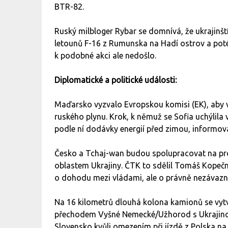
BTR-82.
Ruský milbloger Rybar se domnívá, že ukrajinští 
letounů F-16 z Rumunska na Hadí ostrov a poté s
k podobné akci ale nedošlo.
Diplomatické a politické události:
Maďarsko vyzvalo Evropskou komisi (EK), aby v
ruského plynu. Krok, k němuž se Sofia uchýlila
podle ní dodávky energií před zimou, informo
Česko a Tchaj-wan budou spolupracovat na pr
oblastem Ukrajiny. ČTK to sdělil Tomáš Kopečn
o dohodu mezi vládami, ale o právně nezávaz
Na 16 kilometrů dlouhá kolona kamionů se vyt
přechodem Vyšné Nemecké/Užhorod s Ukrajino
Slovensko kvůli omezením při jízdě z Polska na