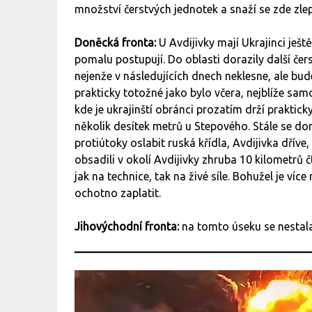
množství čerstvých jednotek a snaží se zde zlep
Doněcká fronta:
U Avdijivky mají Ukrajinci ješt
pomalu postupují. Do oblasti dorazily další če
nejenže v následujících dnech neklesne, ale bude
prakticky totožné jako bylo včera, nejblíže sa
kde je ukrajinští obránci prozatím drží praktic
několik desítek metrů u Stepového. Stále se d
protiútoky oslabit ruská křídla, Avdijivka dřív
obsadili v okolí Avdijivky zhruba 10 kilometrů 
jak na technice, tak na živé síle. Bohužel je více
ochotno zaplatit.
Jihovýchodní fronta:
na tomto úseku se nestal