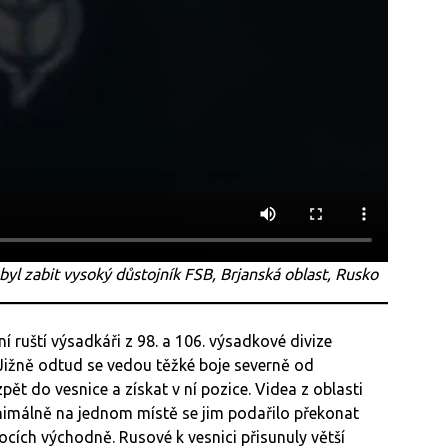
yl zabit vysoký důstojník FSB, Brjanská oblast, Rusko
 ruští výsadkáři z 98. a 106. výsadkové divize
Jižně odtud se vedou těžké boje severně od
zpět do vesnice a získat v ní pozice. Videa z oblasti
inimálně na jednom místě se jim podařilo překonat
ocích východně. Rusové k vesnici přisunuly větší