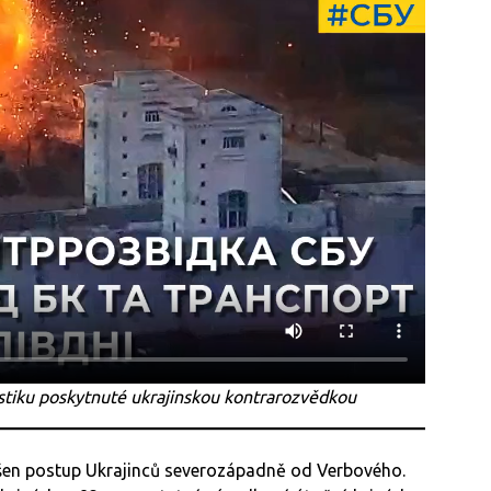
stiku poskytnuté ukrajinskou kontrarozvědkou
lášen postup Ukrajinců severozápadně od Verbového.