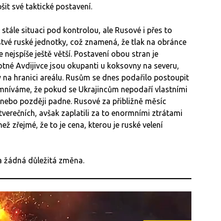
šit své taktické postavení.
ě stále situaci pod kontrolou, ale Rusové i přes to
rstvé ruské jednotky, což znamená, že tlak na obránce
 nejspíše ještě větší. Postavení obou stran je
motné Avdijivce jsou okupanti u koksovny na severu,
ky na hranici areálu. Rusům se dnes podařilo postoupit
omníváme, že pokud se Ukrajincům nepodaří vlastními
e, nebo později padne. Rusové za přibližně měsíc
čtverečních, avšak zaplatili za to enormními ztrátami
 než zřejmé, že to je cena, kterou je ruské velení
a žádná důležitá změna.