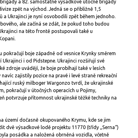
é brigády a 82. samostatné výsadkové útočné brigády
divize zpět na východ. Jedná se o přibližně 1,5
ů a Ukrajinci je nyní osvobodili zpět během jednoho.
erbového, ale začíná se zdát, že pokud toho budou
 Ukrajinci na této frontě postupovali také u
Kopani.
 pokračují boje západně od vesnice Krynky směrem
krajinci i od Pidstepne. Ukrajinci rozšiřují své
 zdroje uvádějí, že boje probíhají také v lesích
navíc zajistily pozice na pravé i levé straně rekreační
ající ruský milboger Wargonzo tvrdí, že ukrajinské
, pokračují v útočných operacích u Pojimy,
veň potvrzuje přítomnost ukrajinské těžké techniky na
 na území dočasně okupovaného Krymu, kde se jim
t dvě výsadkové lodě projektu 11770 (třídy „Serna“)
 byla posádka a naložená obrněná vozidla, včetně