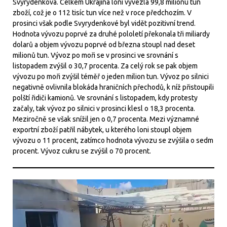
Svyrydenková. Celkem Ukrajina loni vyvezla 99,8 milionu tun
zboží, což je o 112 tisíc tun více než v roce předchozím. V
prosinci však podle Svyrydenkové byl vidět pozitivní trend.
Hodnota vývozu poprvé za druhé pololetí překonala tři miliardy
dolarů a objem vývozu poprvé od března stoupl nad deset
milionů tun. Vývoz po moři se v prosinci ve srovnání s
listopadem zvýšil o 30,7 procenta. Za celý rok se pak objem
vývozu po moři zvýšil téměř o jeden milion tun. Vývoz po silnici
negativně ovlivnila blokáda hraničních přechodů, k níž přistoupili
polští řidiči kamionů. Ve srovnání s listopadem, kdy protesty
začaly, tak vývoz po silnici v prosinci klesl o 18,3 procenta.
Meziročně se však snížil jen o 0,7 procenta. Mezi významné
exportní zboží patřil nábytek, u kterého loni stoupl objem
vývozu o 11 procent, zatímco hodnota vývozu se zvýšila o sedm
procent. Vývoz cukru se zvýšil o 70 procent.