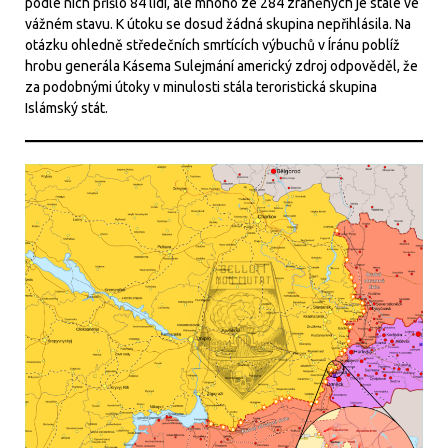
podle nich přišlo 84 lidí, ale mnoho ze 284 zraněných je stále ve
vážném stavu. K útoku se dosud žádná skupina nepřihlásila. Na
otázku ohledně středečních smrtících výbuchů v Íránu poblíž
hrobu generála Kásema Sulejmání americký zdroj odpověděl, že
za podobnými útoky v minulosti stála teroristická skupina
Islámský stát.