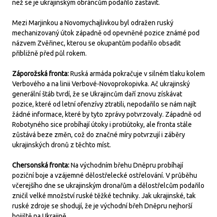
než se je ukrajinským obráncům podařilo zastavit.
Mezi Marjinkou a Novomychajlivkou byl odražen ruský
mechanizovaný útok západně od opevněné pozice známé pod
názvem Zvěřinec, kterou se okupantům podařilo obsadit
přibližně před půl rokem.
Záporožská fronta:
Ruská armáda pokračuje v silném tlaku kolem
Verbového a na linii Verbové-Novoprokopivka. Ač ukrajinský
generální štáb tvrdí, že se Ukrajincům daří znovu získávat
pozice, které od letní ofenzívy ztratili, nepodařilo se nám najít
žádné informace, které by tyto zprávy potvrzovaly. Západně od
Robotyného sice probíhají útoky i protiútoky, ale fronta stále
zůstává beze změn, což do značné míry potvrzují i záběry
ukrajinských dronů z těchto míst.
Chersonská fronta:
Na východním břehu Dněpru probíhají
poziční boje a vzájemné dělostřelecké ostřelování. V průběhu
včerejšího dne se ukrajinským dronařům a dělostřelcům podařilo
zničil velké množství ruské těžké techniky. Jak ukrajinské, tak
ruské zdroje se shodují, že je východní břeh Dněpru nejhorší
bojiště na Ukrajině.