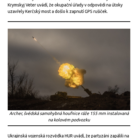
Krymskyj Veter uvádí, že okupační úřady v odpovědi na útoky
uzavřely Kerčský most a došlo k zapnutí GPS rušiček.
Archer, švédská samohybná houfnice ráže 155 mm instalovaná
na kolovém podvozku
Ukrajinská vojenská rozvědka HUR uvádí, že partyzáni zapálili na