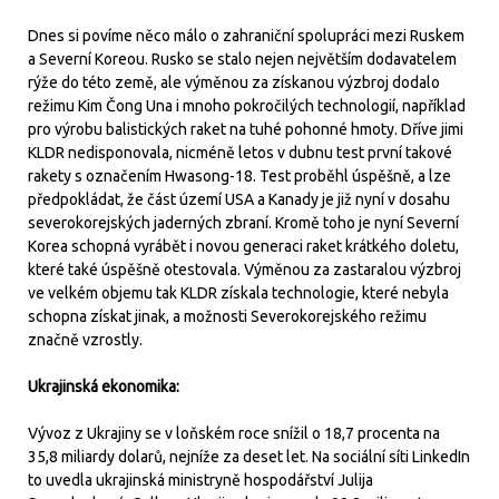
Dnes si povíme něco málo o zahraniční spolupráci mezi Ruskem
a Severní Koreou. Rusko se stalo nejen největším dodavatelem
rýže do této země, ale výměnou za získanou výzbroj dodalo
režimu Kim Čong Una i mnoho pokročilých technologií, například
pro výrobu balistických raket na tuhé pohonné hmoty. Dříve jimi
KLDR nedisponovala, nicméně letos v dubnu test první takové
rakety s označením Hwasong-18. Test proběhl úspěšně, a lze
předpokládat, že část území USA a Kanady je již nyní v dosahu
severokorejských jaderných zbraní. Kromě toho je nyní Severní
Korea schopná vyrábět i novou generaci raket krátkého doletu,
které také úspěšně otestovala. Výměnou za zastaralou výzbroj
ve velkém objemu tak KLDR získala technologie, které nebyla
schopna získat jinak, a možnosti Severokorejského režimu
značně vzrostly.
Ukrajinská ekonomika:
Vývoz z Ukrajiny se v loňském roce snížil o 18,7 procenta na
35,8 miliardy dolarů, nejníže za deset let. Na sociální síti LinkedIn
to uvedla ukrajinská ministryně hospodářství Julija