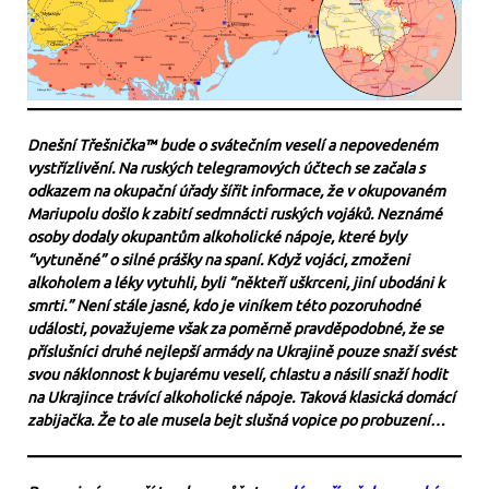
Dnešní Třešnička™ bude o svátečním veselí a nepovedeném
vystřízlivění. Na ruských telegramových účtech se začala s
odkazem na okupační úřady šířit informace, že v okupovaném
Mariupolu došlo k zabití sedmnácti ruských vojáků. Neznámé
osoby dodaly okupantům alkoholické nápoje, které byly
“vytuněné” o silné prášky na spaní. Když vojáci, zmoženi
alkoholem a léky vytuhli, byli “někteří uškrceni, jiní ubodáni k
smrti.” Není stále jasné, kdo je viníkem této pozoruhodné
události, považujeme však za poměrně pravděpodobné, že se
příslušníci druhé nejlepší armády na Ukrajině pouze snaží svést
svou náklonnost k bujarému veselí, chlastu a násilí snaží hodit
na Ukrajince trávící alkoholické nápoje. Taková klasická domácí
zabijačka. Že to ale musela bejt slušná vopice po probuzení…