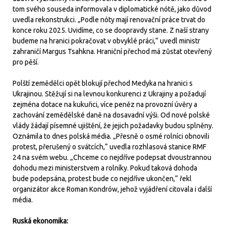
tom svého souseda informovala v diplomatické nótě, jako důvod
uvedla rekonstrukci. „Podle nóty mají renovační práce trvat do
konce roku 2025. Uvidíme, co se doopravdy stane. Z naší strany
budeme na hranici pokračovat v obvyklé práci,“ uvedl ministr
zahraničí Margus Tsahkna. Hraniční přechod má zůstat otevřený
pro pěší.
Polští zemědělci opět blokují přechod Medyka na hranici s
Ukrajinou. Stěžují si na levnou konkurenci z Ukrajiny a požadují
zejména dotace na kukuřici, více peněz na provozní úvěry a
zachování zemědělské daně na dosavadní výši. Od nové polské
vlády žádají písemné ujištění, že jejich požadavky budou splněny.
Oznámila to dnes polská média. „Přesně o osmé rolníci obnovili
protest, přerušený o svátcích,“ uvedla rozhlasová stanice RMF
24 na svém webu. „Chceme co nejdříve podepsat dvoustrannou
dohodu mezi ministerstvem a rolníky. Pokud taková dohoda
bude podepsána, protest bude co nejdříve ukončen,“ řekl
organizátor akce Roman Kondrów, jehož vyjádření citovala i další
média.
Ruská ekonomika: