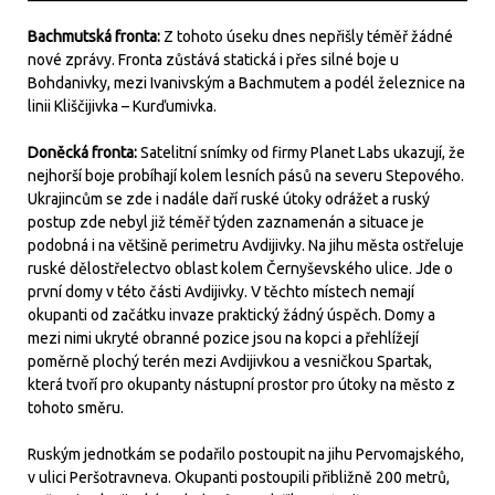
Bachmutská fronta:
Z tohoto úseku dnes nepřišly téměř žádné
nové zprávy. Fronta zůstává statická i přes silné boje u
Bohdanivky, mezi Ivanivským a Bachmutem a podél železnice na
linii Kliščijivka – Kurďumivka.
Doněcká fronta:
Satelitní snímky od firmy Planet Labs ukazují, že
nejhorší boje probíhají kolem lesních pásů na severu Stepového.
Ukrajincům se zde i nadále daří ruské útoky odrážet a ruský
postup zde nebyl již téměř týden zaznamenán a situace je
podobná i na většině perimetru Avdijivky. Na jihu města ostřeluje
ruské dělostřelectvo oblast kolem Černyševského ulice. Jde o
první domy v této části Avdijivky. V těchto místech nemají
okupanti od začátku invaze praktický žádný úspěch. Domy a
mezi nimi ukryté obranné pozice jsou na kopci a přehlížejí
poměrně plochý terén mezi Avdijivkou a vesničkou Spartak,
která tvoří pro okupanty nástupní prostor pro útoky na město z
tohoto směru.
Ruským jednotkám se podařilo postoupit na jihu Pervomajského,
v ulici Peršotravneva. Okupanti postoupili přibližně 200 metrů,