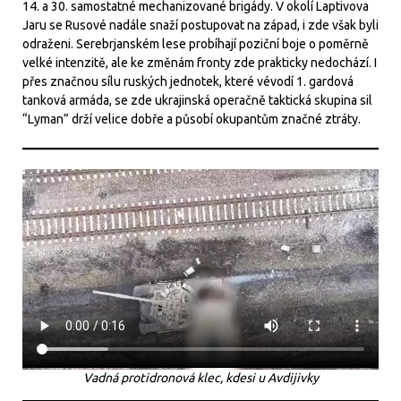
14. a 30. samostatné mechanizované brigády. V okolí Laptivova
Jaru se Rusové nadále snaží postupovat na západ, i zde však byli
odraženi. Serebrjanském lese probíhají poziční boje o poměrně
velké intenzitě, ale ke změnám fronty zde prakticky nedochází. I
přes značnou sílu ruských jednotek, které vévodí 1. gardová
tanková armáda, se zde ukrajinská operačně taktická skupina sil
“Lyman” drží velice dobře a působí okupantům značné ztráty.
Vadná protidronová klec, kdesi u Avdijivky