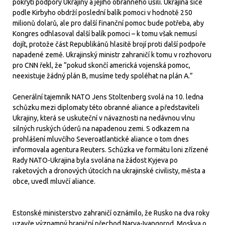
pokrytí podpory Ukrajiny a jejího obranného úsilí. Ukrajina sice
podle Kirbyho obdrží poslední balík pomoci v hodnotě 250
milionů dolarů, ale pro další finanční pomoc bude potřeba, aby
Kongres odhlasoval další balík pomoci – k tomu však nemusí
dojít, protože část Republikánů hlasitě brojí proti další podpoře
napadené země. Ukrajinský ministr zahraničí k tomu v rozhovoru
pro CNN řekl, že “pokud skončí americká vojenská pomoc,
neexistuje žádný plán B, musíme tedy spoléhat na plán A.”
Generální tajemník NATO Jens Stoltenberg svolá na 10. ledna
schůzku mezi diplomaty této obranné aliance a představiteli
Ukrajiny, která se uskuteční v návaznosti na nedávnou vlnu
silných ruských úderů na napadenou zemi. S odkazem na
prohlášení mluvčího Severoatlantické aliance o tom dnes
informovala agentura Reuters. Schůzka ve formátu loni zřízené
Rady NATO-Ukrajina byla svolána na žádost Kyjeva po
raketových a dronových útocích na ukrajinské civilisty, města a
obce, uvedl mluvčí aliance.
Estonské ministerstvo zahraničí oznámilo, že Rusko na dva roky
uzavře významný hraniční přechod Narva-Ivangorod. Moskva o