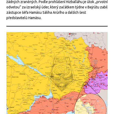
žádných zraněných. Podle prohlášení Hizballáhu je útok „prvotní
odvetou“ za izraelský úder, který začátkem týdne v Bejrútu zabil
zástupce šéfa Hamásu Sáliha Arúrího a dalších šest
představitelů Hamásu.