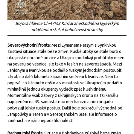
Bojová hlavice Ch-47M2 Kinžal zneškodněna kyjevským
oddělením státní pohotovostní služby
Severovýchodní fronta:
Mezi Lymanem Peršym a Synkivkou
zůstává situace stále beze změn. Ruské útoky se stále bortí o
ukrajinské obranné pozice a Ukrajinci podnikají protiútoky nejen
na severu od vesnice, ale také v lesích na severozápadě. Mezi
Jahidným a Ivanivkou se podařilo ruským jednotkám postoupit
zhruba o další kilometr západním směrem k Ivanivce. Není to
poprvé, co k tomuto došlo a v minulosti se Ukrajincům podařilo
minimálně jednou okupanty vytlačit zpět k Jahidnému.
Momentálně však záběry z ukrajinských dronů na TG kanálu
napojeném na 43. samostatnou mechanizovanou brigádu
potvrzují lehký ruský postup. Další boje pokračují východně od
Jampolivky a Teren a v Serebrjanském lese, ale informace o
změnách se nám nepodařilo nalézt.
Bachmutská fronta:
Situace v Bohdanivce zůstává beze změn.