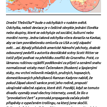
Dnešní Třešnička™ bude o odchylkách v ruském světě.
Odchylka, neboli deviace je v češtině obvykle jednání člověka
nebo skupiny, které se odchyluje od sociální, kulturní nebo
morální normy. Jedna taková odchylka včera dorazila na Kavkaz,
aby se tam povrábelovsku omluvila za USA a celý západní
svět…asi. Bývalý příslušník americké Námořní pěchoty, dvakrát
odsouzený pedofil a autorita dezolátské scény Scott Ritter se
totiž přijel podívat na přehlídku zoofilů do Grozného. Poté, co
lámanou ruštinou vyjádřil poděkování za přijetí a oznámil snahu
normalizovat vztahy mezi Čečenskem (Ruskem) a Spojenými
státy, mu vrchní milovník mladých, pružných, hopsavých,
domestikovaných přežvýkavců Ramzan Kadyrov nabídl, že
pokud Západ ukončí sankce proti jeho rodině, propustí
ukrajinské válečné zajatce, které drží. Později, když se tomuto
divadlu vysmály snad všechny internety, uvedl, že šlo o
“provokativní žert” a proruská propaganda začala plodit
příspěvky o vypečeném trollingu, na který jsme skočili.