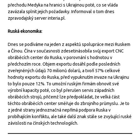
přechodu Medyka na hranici s Ukrajinou poté, co se vláda
zavázala splnit jejich požadavky. Informoval o tom dnes
zpravodajský server interia.pl.
Ruská ekonomika:
Dnes se podíváme na jeden z aspektů spolupráce mezi Ruskem
a Čínou. Čína v současnosti zdesetinásobila svůj export CNC
obráběcích center do Ruska, v porovnání s hodnotou v
předchozím roce. Objem exportu dosáhl podle posledních
zveřejněných údajů 70 milionů dolarů, a tvoří 57% celkové
hodnoty exportu do Ruska, před vypuknutím invaze na Ukrajinu
to bylo pouze 12%. To umožní ruským firmám obnovit své
výrobní kapacity poté, co byl přerušen servis západních
obráběcích strojů, přičemž lze předpokládat, že velká část
těchto obráběcích center směřuje do zbrojního průmyslu. Je to
z jedné strany jednoznačná nepřímá podpora Ruska v
probíhajícím konfliktu, ale také další znak stále se zvyšující ruské
závislosti na čínských technologiích.