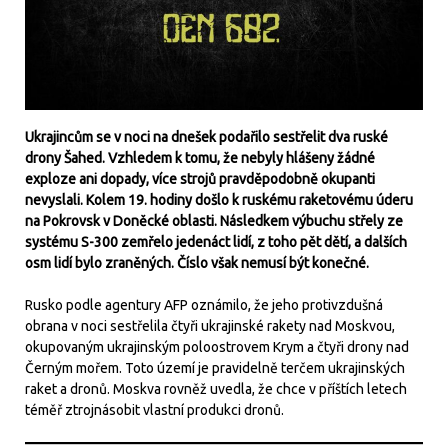
Ukrajincům se v noci na dnešek podařilo sestřelit dva ruské
drony Šahed. Vzhledem k tomu, že nebyly hlášeny žádné
exploze ani dopady, více strojů pravděpodobně okupanti
nevyslali. Kolem 19. hodiny došlo k ruskému raketovému úderu
na Pokrovsk v Doněcké oblasti. Následkem výbuchu střely ze
systému S-300 zemřelo jedenáct lidí, z toho pět dětí, a dalších
osm lidí bylo zraněných. Číslo však nemusí být konečné.
Rusko podle agentury AFP oznámilo, že jeho protivzdušná
obrana v noci sestřelila čtyři ukrajinské rakety nad Moskvou,
okupovaným ukrajinským poloostrovem Krym a čtyři drony nad
Černým mořem. Toto území je pravidelně terčem ukrajinských
raket a dronů. Moskva rovněž uvedla, že chce v příštích letech
téměř ztrojnásobit vlastní produkci dronů.