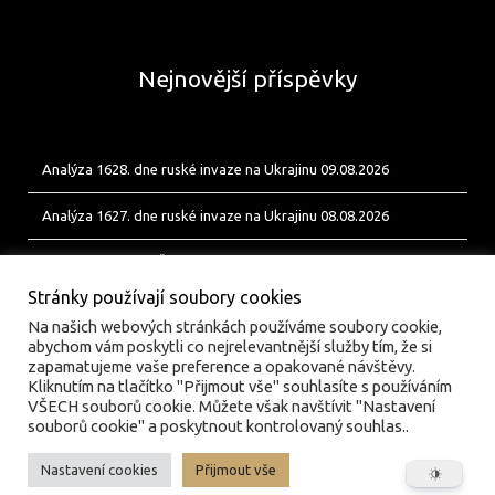
Nejnovější příspěvky
Analýza 1628. dne ruské invaze na Ukrajinu 09.08.2026
Analýza 1627. dne ruské invaze na Ukrajinu 08.08.2026
Od Bobíka k FUP. Český energetický uzel pro ukrajinské jednotky
Stránky používají soubory cookies
Na našich webových stránkách používáme soubory cookie,
abychom vám poskytli co nejrelevantnější služby tím, že si
zapamatujeme vaše preference a opakované návštěvy.
Kliknutím na tlačítko "Přijmout vše" souhlasíte s používáním
VŠECH souborů cookie. Můžete však navštívit "Nastavení
souborů cookie" a poskytnout kontrolovaný souhlas..
Nastavení cookies
Přijmout vše
© valka.online | Vydavatel: Jan Tofl, Plzeň | ISSN 3029-
6420