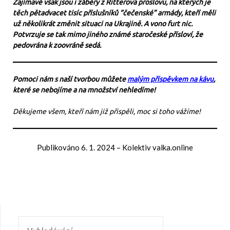
Zajímavé však jsou i záběry z Ritterova proslovu, na kterých je
těch pětadvacet tisíc příslušníků “čečenské” armády, kteří měli
už několikrát změnit situaci na Ukrajině. A vono furt nic.
Potvrzuje se tak mimo jiného známé staročeské přísloví, že
pedovrána k zoovráně sedá.
Pomoci nám s naší tvorbou můžete
malým příspěvkem na kávu
,
které se nebojíme a na množství nehledíme!
Děkujeme všem, kteří nám již přispěli, moc si toho vážíme!
Publikováno
6. 1. 2024
–
Kolektiv valka.online