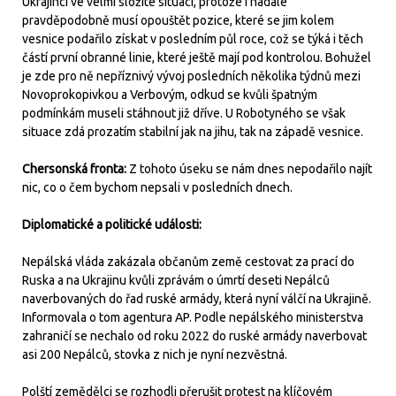
Ukrajinci ve velmi složité situaci, protože i nadále
pravděpodobně musí opouštět pozice, které se jim kolem
vesnice podařilo získat v posledním půl roce, což se týká i těch
částí první obranné linie, které ještě mají pod kontrolou. Bohužel
je zde pro ně nepříznivý vývoj posledních několika týdnů mezi
Novoprokopivkou a Verbovým, odkud se kvůli špatným
podmínkám museli stáhnout již dříve. U Robotyného se však
situace zdá prozatím stabilní jak na jihu, tak na západě vesnice.
Chersonská fronta:
Z tohoto úseku se nám dnes nepodařilo najít
nic, co o čem bychom nepsali v posledních dnech.
Diplomatické a politické události:
Nepálská vláda zakázala občanům země cestovat za prací do
Ruska a na Ukrajinu kvůli zprávám o úmrtí deseti Nepálců
naverbovaných do řad ruské armády, která nyní válčí na Ukrajině.
Informovala o tom agentura AP. Podle nepálského ministerstva
zahraničí se nechalo od roku 2022 do ruské armády naverbovat
asi 200 Nepálců, stovka z nich je nyní nezvěstná.
Polští zemědělci se rozhodli přerušit protest na klíčovém