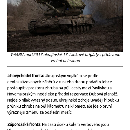
T-64BV mod.2017 ukrajinské 17. tankové brigády s přídavnou
vrchní ochranou
Jihovýchodní fronta:
Ukrajinským vojákům se podle
geolokalizovaných záběrů z ruského dronu podařilo lehce
postoupit v prostoru zhruba na půli cesty mezi Pavlivkou a
Novomajorským, nedaleko přírodní rezervace Dubová plantáž.
Nejde o nijak výrazný posun, ukrajinské zdroje uvádějí hloubku
průniku zhruba na půl kilometru na kilometr, ale jde o první
výraznější změnu za poslední měsíc.
Záporožská fronta:
Na části úseku kolem Verbového jsou