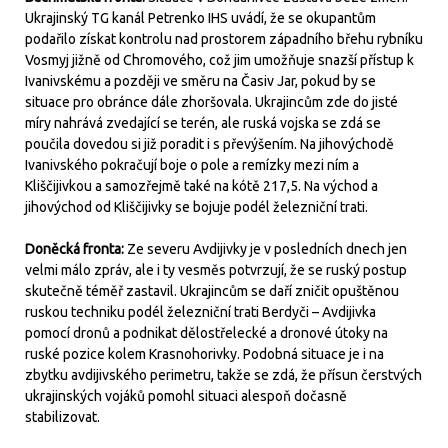
Ukrajinský TG kanál Petrenko IHS uvádí, že se okupantům
podařilo získat kontrolu nad prostorem západního břehu rybníku
Vosmyj jižně od Chromového, což jim umožňuje snazší přístup k
Ivanivskému a později ve směru na Časiv Jar, pokud by se
situace pro obránce dále zhoršovala. Ukrajincům zde do jisté
míry nahrává zvedající se terén, ale ruská vojska se zdá se
poučila dovedou si již poradit i s převýšením. Na jihovýchodě
Ivanivského pokračují boje o pole a remízky mezi ním a
Kliščijivkou a samozřejmě také na kótě 217,5. Na východ a
jihovýchod od Kliščijivky se bojuje podél železniční trati.
Doněcká fronta:
Ze severu Avdijivky je v posledních dnech jen
velmi málo zpráv, ale i ty vesměs potvrzují, že se ruský postup
skutečně téměř zastavil. Ukrajincům se daří zničit opuštěnou
ruskou techniku podél železniční trati Berdyči – Avdijivka
pomocí dronů a podnikat dělostřelecké a dronové útoky na
ruské pozice kolem Krasnohorivky. Podobná situace je i na
zbytku avdijivského perimetru, takže se zdá, že přísun čerstvých
ukrajinských vojáků pomohl situaci alespoň dočasně
stabilizovat.