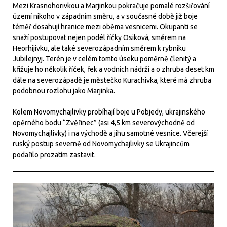
Mezi Krasnohorivkou a Marjinkou pokračuje pomalé rozšiřování
území nikoho v západním směru, a v současné době již boje
téměř dosahují hranice mezi oběma vesnicemi. Okupanti se
snaží postupovat nejen podél říčky Osiková, směrem na
Heorhijivku, ale také severozápadním směrem k rybníku
Jubilejnyj. Terén je v celém tomto úseku poměrně členitý a
křižuje ho několik říček, řek a vodních nádrží a o zhruba deset km
dále na severozápadě je městečko Kurachivka, které má zhruba
podobnou rozlohu jako Marjinka.
Kolem Novomychajlivky probíhají boje u Pobjedy, ukrajinského
opěrného bodu “Zvěřinec” (asi 4,5 km severovýchodně od
Novomychajlivky) i na východě a jihu samotné vesnice. Včerejší
ruský postup severně od Novomychajlivky se Ukrajincům
podařilo prozatím zastavit.