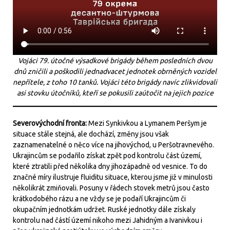
Vojáci 79. útočné výsadkové brigády během posledních dvou
dnů zničili a poškodili jednadvacet jednotek obrněných vozidel
nepřítele, z toho 10 tanků. Vojáci této brigády navíc zlikvidovali
asi stovku útočníků, kteří se pokusili zaútočit na jejich pozice
Severovýchodní fronta:
Mezi Synkivkou a Lymanem Peršym je
situace stále stejná, ale dochází, změny jsou však
zaznamenatelné o něco více na jihovýchod, u Peršotravnevého.
Ukrajincům se podařilo získat zpět pod kontrolu část území,
které ztratili před několika dny jihozápadně od vesnice. To do
značné míry ilustruje fluiditu situace, kterou jsme již v minulosti
několikrát zmiňovali. Posuny v řádech stovek metrů jsou často
krátkodobého rázu a ne vždy se je podaří Ukrajincům či
okupačním jednotkám udržet. Ruské jednotky dále získaly
kontrolu nad částí území nikoho mezi Jahidným a Ivanivkou i