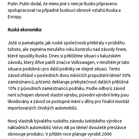
Putin. Putin dodal, že mimo jiné s nimi je Rusko připraveno
spolupracovat na případné budoucí obnově vztahů Ruska a
Evropy.
Ruská ekonomika:
Jistě si pamatujete, jak ruské společnosti přebíraly v průběhu
tohoto, ale zejména minulého roku kontrolu nad závody firem,
které opustily Rusko. Dnes si přiblížíme situaci v kalužském
závodu, který dříve patřil značce Volkswagen, v mnohém je tato
situace podobná i pro další podniky ve stejné situaci. Tento
závod ohlásil v posledních dvou měsících propuštění téměř 30%
zaměstnanců, přičemž deklaruje přebytečnost dalších přibližně
10% z původních zaměstnanců podniku. Podle odborů závod
není schopen obnovit vlastní výrobu, původní výrobní linky jsou
likvidovány a závod se postupně mění v dílny pro finální montáž
importovaných čínských automobilů.
Nový vlastník bývalého ruského závodu švédského výrobce
nákladních automobilů Volvo AB po téměř dvouleté přestávce
obnovuje produkci. V příštím roce plánuje vyrobit 2000