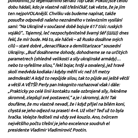
původního, již legendárního seriálu Top Gear. Pokud jste celou
dobu hádali, kdo je vlastně náš třešničkář, tak vězte, že je jím
ten nejpoVOLAnější. Chvilku vás budeme napínat, takže
posuďte odpovědi našeho neznámého v televizním vysílání
sami: “Na Ukrajině v současné době bojuje 617 tisíc ruských
vojáků”.. Tajemný, leč nezpochybnitelně švarný šéf (ШШ) dnes
řekl, že mír bude. Má to, ale háček – až Rusko dosáhne svých
cílů – staré dobré „denacifikace a demilitarizace“ sousední
Ukrajiny. „Buď dosáhneme dohody, dohodneme se na určitých
parametrech (ohledně velikosti a síly ukrajinské armády)…
nebo to vyřešíme silou,“ řekl bojar, hrdý a osvalený, jež hravě
skolí medvěda kodiaka i kdyby měřil víc než tři metry
sedmdesát! A když to nepůjde silou, tak to půjde asi ještě větší
a větší A VĚTŠÍ! Perly pan Inkognito rozhazoval však i dále:
„Prakticky po celé linii kontaktu naše ozbrojené síly, řekněme
skromně, zlepšují své postavení,“ a je i skromný, ách! Tak
doufáme, že mu vlastně nevadí, že i když přijel na bílém koni,
chystá se jeho odjezd na praseti 4×4. Už víte? Teď už to byla
hračka. Volejte řediteli má vždy své kouzlo. Ano, tvůrcem
největšího počtu třešní je jeho excelence soudruh el
presidente Vladimir Vladimirovič Pootin.