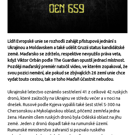
Lídři Evropské unie se rozhodli zahájit přístupová jednání s
Ukrajinou a Moldavskem a také udělit Gruzii status kandidátské
země. Maďarsko se zdrželo, respektive nevyužilo práva veta,
když Viktor Orbán podle The Guardian opustil jednací místnost.
Později maďarský premiér natočil video, ve kterém zopakoval, že
svou pozici nemění, ale pokud se zbývajících 26 zemí unie chce
vydat touto cestou, tak se toho Maďaři účastnit nebudou.
Ukrajinské letectvo oznámilo sestřelení 41 z celkově 42 ruských
dronů, které zaútočily na Ukrajinu ve středu večer a v noci na
dnešek. Rusové podle Kyjeva vypálili také šest střel S-300 na
Chersonskou a Mykolajivskou oblast, přičemž zemřela jedna
žena. Hlavním cílem ruských dronů byla Oděská oblast na jihu
země. Jeden z dronů dopadl také na rumunské území.
Rumunské ministerstvo zahraničí si pozvalo ruského