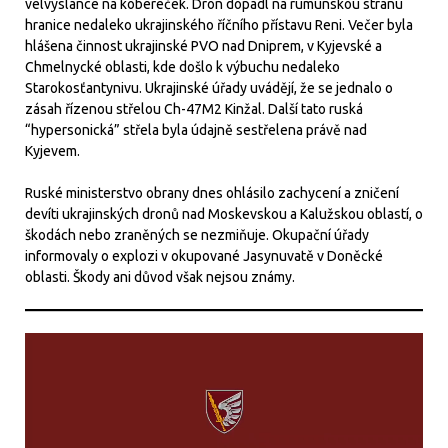
velvyslance na kobereček. Dron dopadl na rumunskou stranu
hranice nedaleko ukrajinského říčního přístavu Reni. Večer byla
hlášena činnost ukrajinské PVO nad Dniprem, v Kyjevské a
Chmelnycké oblasti, kde došlo k výbuchu nedaleko
Starokosťantynivu. Ukrajinské úřady uvádějí, že se jednalo o
zásah řízenou střelou Ch-47M2 Kinžal. Další tato ruská
“hypersonická” střela byla údajně sestřelena právě nad
Kyjevem.
Ruské ministerstvo obrany dnes ohlásilo zachycení a zničení
devíti ukrajinských dronů nad Moskevskou a Kalužskou oblastí, o
škodách nebo zraněných se nezmiňuje. Okupační úřady
informovaly o explozi v okupované Jasynuvatě v Doněcké
oblasti. Škody ani důvod však nejsou známy.