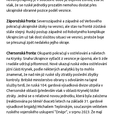
však, že se ruské jednotky prozatím nemohou dostat přes
ukrajinské obranné pozice podél vesnice.
Záporožská fronta:
Severozápadně a západně od Verbového
pokračují ukrajinské útoky na vesnici, ale stav na frontě zůstává
stále stejný. Ruský postup západně od Robotyného komplikuje
Ukrajincům už tak dost složitou situaci ve vesnici, protože boje
se přesunují zpět nedaleko jejího okraje.
Chersonská fronta:
Okupanti pokračují v ostřelování a náletech
na Krynky. Snaha Ukrajince vytlačit z vesnice je úporná, ale ti zde
i nadále udržují přítomnost. Nově ukazují ruská videa ostřelování
jižní části Krynek, podle některých analytiků by to mohlo
znamenat, že nad ním již ruské síly ztratily poslední zbytky
kontroly. Britské ministerstvo obrany s odvoláním na tajné
služby tvrdí, že ruská 104. gardová výsadková divize utrpěla v
Chersonské oblasti (především však v oblasti Krynek) těžké
ztráty. Jedná se o relativně novou jednotku, která byla založena
(reaktivována po téměř dvaceti letech na základě 31. gardové
výsadkové brigády) Michailem Teplinským, současným velitelem
ruského vojenského uskupení “Dněpr”, v srpnu 2023. Že mají