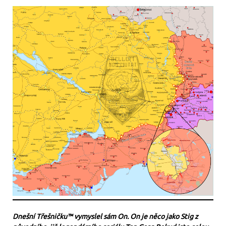
Dnešní Třešničku™ vymyslel sám On. On je něco jako Stig z