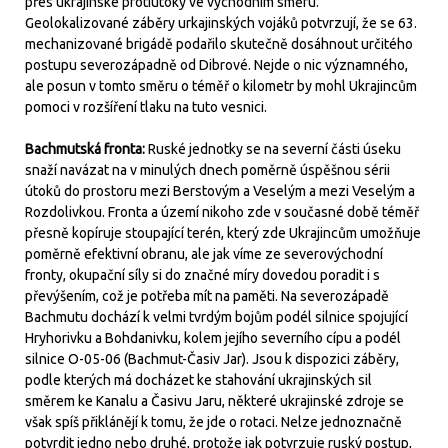
přes ukrajinské protiútoky ve východním směru.
Geolokalizované záběry urkajinských vojáků potvrzují, že se 63.
mechanizované brigádě podařilo skutečně dosáhnout určitého
postupu severozápadně od Dibrové. Nejde o nic významného,
ale posun v tomto směru o téměř o kilometr by mohl Ukrajincům
pomoci v rozšíření tlaku na tuto vesnici.
Bachmutská fronta:
Ruské jednotky se na severní části úseku
snaží navázat na v minulých dnech poměrně úspěšnou sérii
útoků do prostoru mezi Berstovým a Veselým a mezi Veselým a
Rozdolivkou. Fronta a území nikoho zde v současné době téměř
přesně kopíruje stoupající terén, který zde Ukrajincům umožňuje
poměrně efektivní obranu, ale jak víme ze severovýchodní
fronty, okupační síly si do značné míry dovedou poradit i s
převýšením, což je potřeba mít na paměti. Na severozápadě
Bachmutu dochází k velmi tvrdým bojům podél silnice spojující
Hryhorivku a Bohdanivku, kolem jejího severního cípu a podél
silnice O-05-06 (Bachmut-Časiv Jar). Jsou k dispozici záběry,
podle kterých má docházet ke stahování ukrajinských sil
směrem ke Kanalu a Časivu Jaru, některé ukrajinské zdroje se
však spíš přiklánějí k tomu, že jde o rotaci. Nelze jednoznačně
potvrdit jedno nebo druhé, protože jak potvrzuje ruský postup,