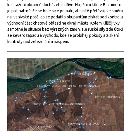
ke stažení obránců docházelo i dříve. Na jižním křídle Bachmutu
je pak patrné, že se boje sice pomalu, ale jistě přelévají ve směru
na Ivanivské poté, co se podařilo okupantům získat pod kontrolu
východní část chatové oblasti na okraji města. Kolem Kliščijivky
samotné je situace bez výrazných změn, ale ruské síly zde útočí
ze severozápadu a východu, kde se probíhají pokusy a získání
kontroly nad železničním náspem.