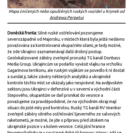
Mapa zničených nebo opuštěných ruských vozidel u Krynek od
Andrewa Perpetui
Doněcká fronta:
Silné ruské ostřelování pozorujeme
severozápadně od Majorsku, v místech která byla ještě nedávno
považována za kontrolovaná okupačními silami, je tedy možné,
že zde Ukrajinci zaznamenávají další drobný postup.
Geolokalizované záběry zveřejnil proruský TG kanál Donbass
Media Group. Ukrajincům se podařilo vyvěsit vlajku na vrcholku
Gagarinova terrikonu, ale ruským vojákům se povedlo k ní dostat
a sundat ji, takže závěry některých analytiků a ukrajinské
kontrole těchto míst se ukázaly jako nesprávné. Na avdijivském
sektoru jsou Ukrajinci v defenzívě u v severní a východní části
Stepového, okupantům se daří pronikat do vesnice a
považujeme za pravděpodobné, že na východním okraji mají
situaci do jisté míry pod kontrolou. Ruský TG kanál RV Voenkor
zveřejnil záběry silného ostřelování Sjeverného ze salvových
raketometů, je možné, že jde o přípravu před útokem na
ukrajinské pozice v a kolem vesnice. Celá jižní hranice
Novomychajlivky je v současné době již bojovou zónou, zdá se