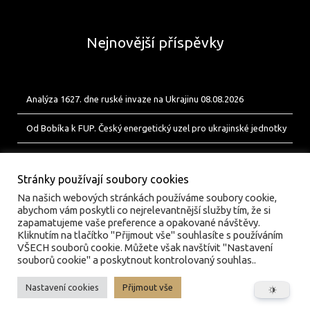
Nejnovější příspěvky
Analýza 1627. dne ruské invaze na Ukrajinu 08.08.2026
Od Bobíka k FUP. Český energetický uzel pro ukrajinské jednotky
Analýza 1626. dne ruské invaze na Ukrajinu 07.08.2026
Stránky používají soubory cookies
Na našich webových stránkách používáme soubory cookie,
abychom vám poskytli co nejrelevantnější služby tím, že si
zapamatujeme vaše preference a opakované návštěvy.
Kliknutím na tlačítko "Přijmout vše" souhlasíte s používáním
VŠECH souborů cookie. Můžete však navštívit "Nastavení
souborů cookie" a poskytnout kontrolovaný souhlas..
Nastavení cookies
Přijmout vše
© valka.online | Vydavatel: Jan Tofl, Plzeň | ISSN 3029-
6420