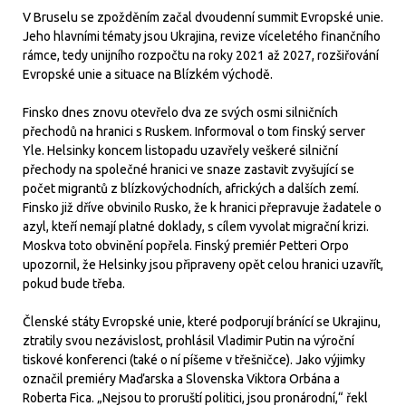
V Bruselu se zpožděním začal dvoudenní summit Evropské unie.
Jeho hlavními tématy jsou Ukrajina, revize víceletého finančního
rámce, tedy unijního rozpočtu na roky 2021 až 2027, rozšiřování
Evropské unie a situace na Blízkém východě.
Finsko dnes znovu otevřelo dva ze svých osmi silničních
přechodů na hranici s Ruskem. Informoval o tom finský server
Yle. Helsinky koncem listopadu uzavřely veškeré silniční
přechody na společné hranici ve snaze zastavit zvyšující se
počet migrantů z blízkovýchodních, afrických a dalších zemí.
Finsko již dříve obvinilo Rusko, že k hranici přepravuje žadatele o
azyl, kteří nemají platné doklady, s cílem vyvolat migrační krizi.
Moskva toto obvinění popřela. Finský premiér Petteri Orpo
upozornil, že Helsinky jsou připraveny opět celou hranici uzavřít,
pokud bude třeba.
Členské státy Evropské unie, které podporují bránící se Ukrajinu,
ztratily svou nezávislost, prohlásil Vladimir Putin na výroční
tiskové konferenci (také o ní píšeme v třešničce). Jako výjimky
označil premiéry Maďarska a Slovenska Viktora Orbána a
Roberta Fica. „Nejsou to proruští politici, jsou pronárodní,“ řekl