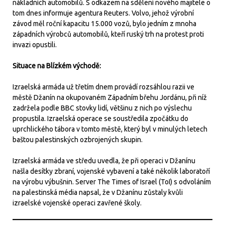
nákladních automobilů. S odkazem na sdělení nového majitele o
tom dnes informuje agentura Reuters. Volvo, jehož výrobní
závod měl roční kapacitu 15.000 vozů, bylo jedním z mnoha
západních výrobců automobilů, kteří ruský trh na protest proti
invazi opustili.
Situace na Blízkém východě:
Izraelská armáda už třetím dnem provádí rozsáhlou razii ve
městě Džanín na okupovaném Západním břehu Jordánu, při níž
zadržela podle BBC stovky lidí, většinu z nich po výslechu
propustila. Izraelská operace se soustředila zpočátku do
uprchlického tábora v tomto městě, který byl v minulých letech
baštou palestinských ozbrojených skupin.
Izraelská armáda ve středu uvedla, že při operaci v Džanínu
našla desítky zbraní, vojenské vybavení a také několik laboratoří
na výrobu výbušnin. Server The Times of Israel (ToI) s odvoláním
na palestinská média napsal, že v Džanínu zůstaly kvůli
izraelské vojenské operaci zavřené školy.