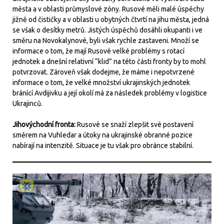
města a v oblasti průmyslové zóny. Rusové měli malé úspěchy
jižně od čističky a v oblasti u obytných čtvrtí na jihu města, jedná
se však o desítky metrů. Jistých úspěchů dosáhli okupanti i ve
směru na Novokalynové, byli však rychle zastaveni. Množí se
informace o tom, že mají Rusové velké problémy s rotací
jednotek a dnešní relativní “klid” na této části fronty by to mohl
potvrzovat. Zároveň však dodejme, že máme i nepotvrzené
informace o tom, že velké množství ukrajinských jednotek
bránící Avdijivku a její okolí má za následek problémy v logistice
Ukrajinců.
Jihovýchodní fronta:
Rusové se snaží zlepšit své postavení
směrem na Vuhledar a útoky na ukrajinské obranné pozice
nabírají na intenzitě. Situace je tu však pro obránce stabilní.