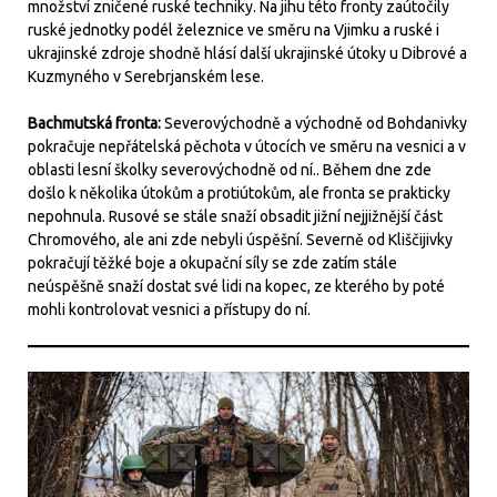
množství zničené ruské techniky. Na jihu této fronty zaútočily
ruské jednotky podél železnice ve směru na Vjimku a ruské i
ukrajinské zdroje shodně hlásí další ukrajinské útoky u Dibrové a
Kuzmyného v Serebrjanském lese.
Bachmutská fronta:
Severovýchodně a východně od Bohdanivky
pokračuje nepřátelská pěchota v útocích ve směru na vesnici a v
oblasti lesní školky severovýchodně od ní.. Během dne zde
došlo k několika útokům a protiútokům, ale fronta se prakticky
nepohnula. Rusové se stále snaží obsadit jižní nejjižnější část
Chromového, ale ani zde nebyli úspěšní. Severně od Kliščijivky
pokračují těžké boje a okupační síly se zde zatím stále
neúspěšně snaží dostat své lidi na kopec, ze kterého by poté
mohli kontrolovat vesnici a přístupy do ní.