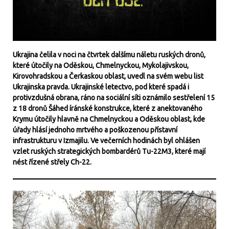
Ukrajina čelila v noci na čtvrtek dalšímu náletu ruských dronů,
které útočily na Oděskou, Chmelnyckou, Mykolajivskou,
Kirovohradskou a Čerkaskou oblast, uvedl na svém webu list
Ukrajinska pravda. Ukrajinské letectvo, pod které spadá i
protivzdušná obrana, ráno na sociální síti oznámilo sestřelení 15
z 18 dronů Šáhed íránské konstrukce, které z anektovaného
Krymu útočily hlavně na Chmelnyckou a Oděskou oblast, kde
úřady hlásí jednoho mrtvého a poškozenou přístavní
infrastrukturu v Izmajilu. Ve večerních hodinách byl ohlášen
vzlet ruských strategických bombardérů Tu-22M3, které mají
nést řízené střely Ch-22.