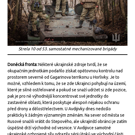
Strela 10 od 53. samostatné mechanizované brigády
Doněcká fronta:
Některé ukrajinské zdroje tvrdí, že se
okupačním jednotkám podařilo získat opětovnou kontrolu nad
prostorem severně od Gagarinova terrikonu u Horlivky. Je to
možné, vzhledem k tomu, že se zde Ukrajinci pohybují na území,
které je silně ostřelované a pokud se snaží udržet si zde pozice,
pak je pro ně výhodnější koncentrovat své jednotky do
zastavěné oblasti, která poskytuje alespoň nějakou ochranu
před drony a dělostřelectvem. U Avdijivky dnes nedošlo
prakticky k žádným významným změnám. Na sever od města se
Rusové snažili vrátit do Stepového, ale ukrajinští obránci je zatím
úspěšně drží východně od vesnice. V Avdijivce samotné
ukrajinské ozbrojené síly odrazily sérii útoků ve východní části