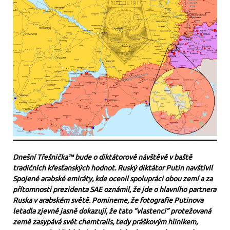
Dnešní Třešnička™ bude o diktátorově návštěvě v baště
tradičních křesťanských hodnot. Ruský diktátor Putin navštívil
Spojené arabské emiráty, kde ocenil spolupráci obou zemí a za
přítomnosti prezidenta SAE oznámil, že jde o hlavního partnera
Ruska v arabském světě. Pomineme, že fotografie Putinova
letadla zjevně jasně dokazují, že tato “vlastenci” protežovaná
země zasypává svět chemtrails, tedy práškovým hliníkem,