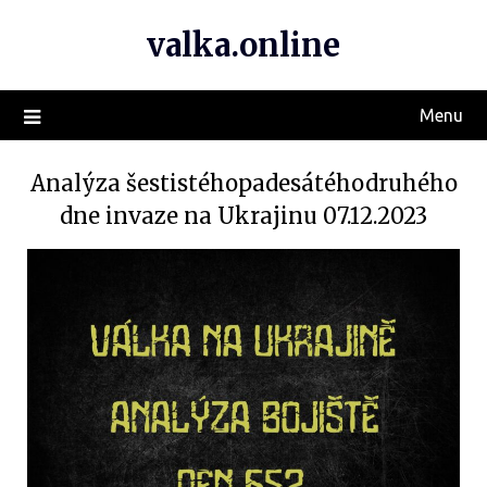
valka.online
Menu
Analýza šestistéhopadesátéhodruhého
dne invaze na Ukrajinu 07.12.2023