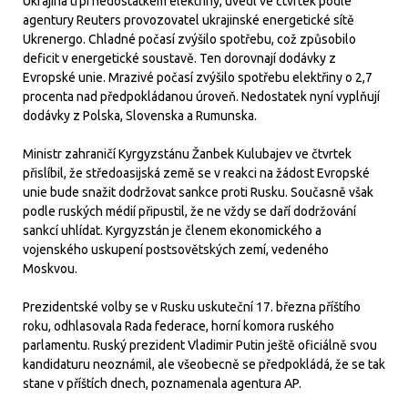
Ukrajina trpí nedostatkem elektřiny, uvedl ve čtvrtek podle
agentury Reuters provozovatel ukrajinské energetické sítě
Ukrenergo. Chladné počasí zvýšilo spotřebu, což způsobilo
deficit v energetické soustavě. Ten dorovnají dodávky z
Evropské unie. Mrazivé počasí zvýšilo spotřebu elektřiny o 2,7
procenta nad předpokládanou úroveň. Nedostatek nyní vyplňují
dodávky z Polska, Slovenska a Rumunska.
Ministr zahraničí Kyrgyzstánu Žanbek Kulubajev ve čtvrtek
přislíbil, že středoasijská země se v reakci na žádost Evropské
unie bude snažit dodržovat sankce proti Rusku. Současně však
podle ruských médií připustil, že ne vždy se daří dodržování
sankcí uhlídat. Kyrgyzstán je členem ekonomického a
vojenského uskupení postsovětských zemí, vedeného
Moskvou.
Prezidentské volby se v Rusku uskuteční 17. března příštího
roku, odhlasovala Rada federace, horní komora ruského
parlamentu. Ruský prezident Vladimir Putin ještě oficiálně svou
kandidaturu neoznámil, ale všeobecně se předpokládá, že se tak
stane v příštích dnech, poznamenala agentura AP.