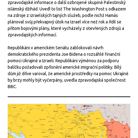
zpravodajské informace o další ozbrojené skupině Palestinský
islámský džihád. Uvedl to list The Washington Post s odkazem
na zdroje z izraelských tajných služeb, podle nichž Hamás
plánoval svůj překvapivý útok na Izrael více než rok a řídil se
přitom bojovými plány, které vycházely z otevřených zdrojů a
zpravodajských informací.
Republikáni v americkém Senátu zablokovali návrh
demokratického prezidenta Joe Bidena o rozsáhlé finanční
pomoci Ukrajině a Izraeli. Republikáni výměnou za podporu
balíčku požadovali zpřísnění americké imigrační politiky. Bílý
dům již dříve varoval, že americké prostředky na pomoc Ukrajině
by brzy mohly být vyčerpány, uvedla zpravodajská společnost
BBC.