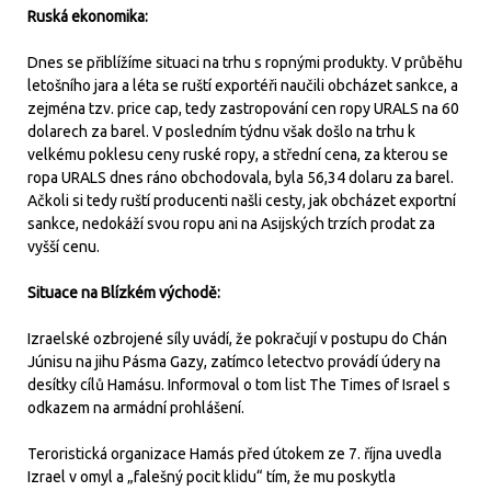
Ruská ekonomika:
Dnes se přiblížíme situaci na trhu s ropnými produkty. V průběhu
letošního jara a léta se ruští exportéři naučili obcházet sankce, a
zejména tzv. price cap, tedy zastropování cen ropy URALS na 60
dolarech za barel. V posledním týdnu však došlo na trhu k
velkému poklesu ceny ruské ropy, a střední cena, za kterou se
ropa URALS dnes ráno obchodovala, byla 56,34 dolaru za barel.
Ačkoli si tedy ruští producenti našli cesty, jak obcházet exportní
sankce, nedokáží svou ropu ani na Asijských trzích prodat za
vyšší cenu.
Situace na Blízkém východě:
Izraelské ozbrojené síly uvádí, že pokračují v postupu do Chán
Júnisu na jihu Pásma Gazy, zatímco letectvo provádí údery na
desítky cílů Hamásu. Informoval o tom list The Times of Israel s
odkazem na armádní prohlášení.
Teroristická organizace Hamás před útokem ze 7. října uvedla
Izrael v omyl a „falešný pocit klidu“ tím, že mu poskytla