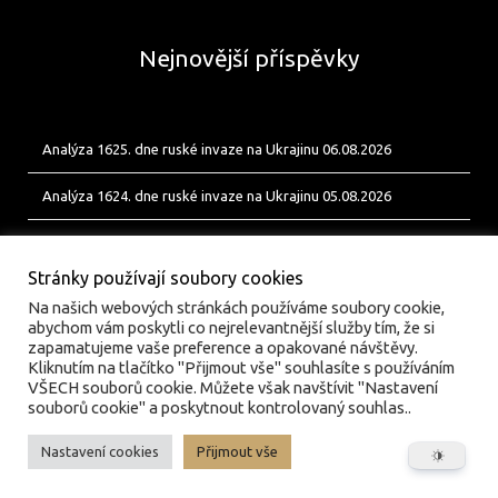
Nejnovější příspěvky
Analýza 1625. dne ruské invaze na Ukrajinu 06.08.2026
Analýza 1624. dne ruské invaze na Ukrajinu 05.08.2026
Analýza 1623. dne ruské invaze na Ukrajinu 04.08.2026
Stránky používají soubory cookies
Na našich webových stránkách používáme soubory cookie,
abychom vám poskytli co nejrelevantnější služby tím, že si
zapamatujeme vaše preference a opakované návštěvy.
Kliknutím na tlačítko "Přijmout vše" souhlasíte s používáním
VŠECH souborů cookie. Můžete však navštívit "Nastavení
souborů cookie" a poskytnout kontrolovaný souhlas..
Nastavení cookies
Přijmout vše
© valka.online | Vydavatel: Jan Tofl, Plzeň | ISSN 3029-
6420