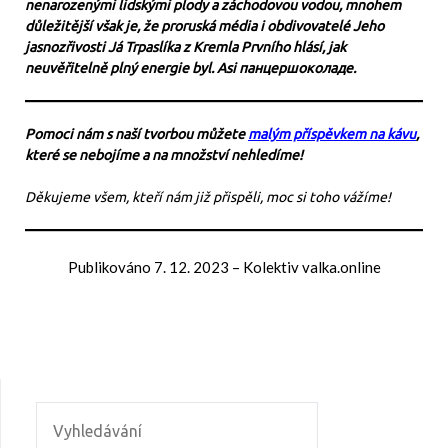
nenarozenými lidskými plody a záchodovou vodou, mnohem
důležitější však je, že proruská média i obdivovatelé Jeho
jasnozřivosti Já Trpaslíka z Kremla Prvního hlásí, jak
neuvěřitelně plný energie byl. Asi панцершоколаде.
Pomoci nám s naší tvorbou můžete
malým příspěvkem na kávu
,
které se nebojíme a na množství nehledíme!
Děkujeme všem, kteří nám již přispěli, moc si toho vážíme!
Publikováno
7. 12. 2023
–
Kolektiv valka.online