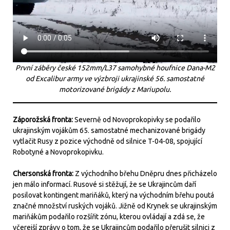
První záběry české 152mm/L37 samohybné houfnice Dana-M2
od Excalibur army ve výzbroji ukrajinské 56. samostatné
motorizované brigády z Mariupolu.
Záporožská fronta:
Severně od Novoprokopivky se podařilo
ukrajinským vojákům 65. samostatné mechanizované brigády
vytlačit Rusy z pozice východně od silnice T-04-08, spojující
Robotyné a Novoprokopivku.
Chersonská fronta:
Z východního břehu Dněpru dnes přicházelo
jen málo informací. Rusové si stěžují, že se Ukrajincům daří
posilovat kontingent mariňáků, který na východním břehu poutá
značné množství ruských vojáků. Jižně od Krynek se ukrajinským
mariňákům podařilo rozšířit zónu, kterou ovládají a zdá se, že
včerejší zprávy o tom, že se Ukrajincům podařilo přerušit silnici z