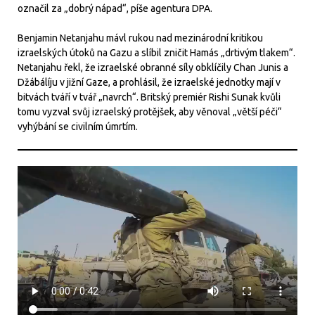
označil za „dobrý nápad“, píše agentura DPA.
Benjamin Netanjahu mávl rukou nad mezinárodní kritikou
izraelských útoků na Gazu a slíbil zničit Hamás „drtivým tlakem“.
Netanjahu řekl, že izraelské obranné síly obklíčily Chan Junis a
Džábálíju v jižní Gaze, a prohlásil, že izraelské jednotky mají v
bitvách tváří v tvář „navrch“. Britský premiér Rishi Sunak kvůli
tomu vyzval svůj izraelský protějšek, aby věnoval „větší péči“
vyhýbání se civilním úmrtím.