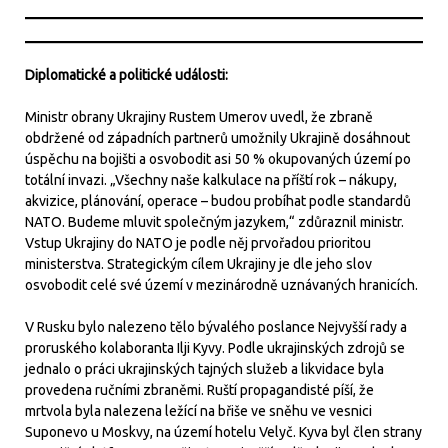
Diplomatické a politické události:
Ministr obrany Ukrajiny Rustem Umerov uvedl, že zbraně
obdržené od západních partnerů umožnily Ukrajině dosáhnout
úspěchu na bojišti a osvobodit asi 50 % okupovaných území po
totální invazi. „Všechny naše kalkulace na příští rok – nákupy,
akvizice, plánování, operace – budou probíhat podle standardů
NATO. Budeme mluvit společným jazykem,“ zdůraznil ministr.
Vstup Ukrajiny do NATO je podle něj prvořadou prioritou
ministerstva. Strategickým cílem Ukrajiny je dle jeho slov
osvobodit celé své území v mezinárodně uznávaných hranicích.
V Rusku bylo nalezeno tělo bývalého poslance Nejvyšší rady a
proruského kolaboranta Ilji Kyvy. Podle ukrajinských zdrojů se
jednalo o práci ukrajinských tajných služeb a likvidace byla
provedena ručními zbraněmi. Ruští propagandisté píší, že
mrtvola byla nalezena ležící na břiše ve sněhu ve vesnici
Suponevo u Moskvy, na území hotelu Velyč. Kyva byl člen strany