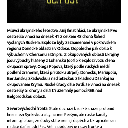
Mluvčí ukrajinského letectva Jurij Ihnat hlásí, že ukrajinská PVo
sestřelila v noci na dnešek 41 z celkem 48 dronů Šahed
vyslaných Ruskem. Exploze byly zaznamenané v pokrovském
regionu Doněcké oblasti a v Oděse. Odpoledne pak došlo k
výbuchům v Chersonu a Dnipru. Z okupovaných oblastí Ukrajiny
jsou výbuchy hlášeny z Luhansku (došlo k explozi vozu člena
okupační správy, Olega Popova, který podle ruských médií
podlehl zraněním, která při útoku utrpěl), Doněcku, Mariupolu,
Berďansku, Skadovsku a nad leteckou základnou Džankoj na
okupovaném Krymu. Ruské úřady dále tvrdí, že v noci na dnešek
sestřelily tři drony a další tři uzemnily pomocí REB nad
Belgorodskou oblastí.
Severovýchodní fronta:
Stále dochází k ruské snaze prolomit
linie mezi Synkivkou a Lymanem Peršym, ale ruské kanály
informují o tom, že útoky stále nemají úspěch a Ukrajincům se i
nadále daří je odrážet. Velmi podobný je i stav fronty u