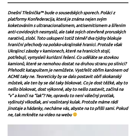
Dnešní Třešnička™ bude o sousedských sporech. Poláci z
platformy Konfederacija, která je známa nejen svým
koketováním s ultranacionalismem, antisemitismem a šířením
anti-covidových nesmyslů, ale také svých otevřeně proruských
narativů, zlobí. Toto uskupení totiž téměř dva týdny blokuje
hraniční přechody na polsko-ukrajinské hranici. Protože však
Ukrajinci zásoby v kamionech, které na hranicích stojí,
potřebují, vymysleli kuriózní řešení. Co uděláte se stovkou
kamionů, které se nemohou dostat na druhou stranu po silnici?
Přehodit katapultem je nemůžete. Vystřelit obřím kanónem od
ACME taky ne. Teoreticky by se dalo postavit obří skokanský
můstek, ale ten by se dal taky blokovat. Co je dost těžké, aby to
nešlo blokovat, dost výkonné, aby to nešlo zastavit, začíná na
“v” a končí na “lak”? Ne, opravdu to není válečný protlak,
vyšinutý vlkodlak, ani voslintaný kulak. Protože máme rádi
jinotaje a hádanky, necháme vás, abyste na to přišli sami. Pokud
ne, tak mrkněte na video na webu