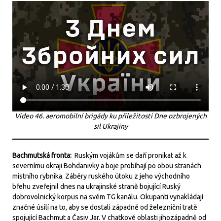
Video 46. aeromobilní brigády ku příležitosti Dne ozbrojených
sil Ukrajiny
Bachmutská fronta:
Ruským vojákům se daří pronikat až k
severnímu okraji Bohdanivky a boje probíhají po obou stranách
místního rybníka. Záběry ruského útoku z jeho východního
břehu zveřejnil dnes na ukrajinské straně bojující Ruský
dobrovolnický korpus na svém TG kanálu. Okupanti vynakládají
značné úsilí na to, aby se dostali západně od železniční tratě
spojující Bachmut a Časiv Jar. V chatkové oblasti jihozápadně od