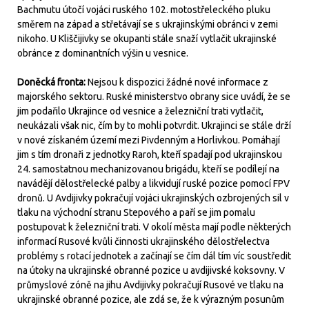
Bachmutu útočí vojáci ruského 102. motostřeleckého pluku
směrem na západ a střetávají se s ukrajinskými obránci v zemi
nikoho. U Kliščijivky se okupanti stále snaží vytlačit ukrajinské
obránce z dominantních výšin u vesnice.
Doněcká fronta:
Nejsou k dispozici žádné nové informace z
majorského sektoru. Ruské ministerstvo obrany sice uvádí, že se
jim podařilo Ukrajince od vesnice a železniční trati vytlačit,
neukázali však nic, čím by to mohli potvrdit. Ukrajinci se stále drží
v nové získaném území mezi Pivdenným a Horlivkou. Pomáhají
jim s tím dronaři z jednotky Raroh, kteří spadají pod ukrajinskou
24. samostatnou mechanizovanou brigádu, kteří se podílejí na
navádějí dělostřelecké palby a likvidují ruské pozice pomocí FPV
dronů. U Avdijivky pokračují vojáci ukrajinských ozbrojených sil v
tlaku na východní stranu Stepového a paří se jim pomalu
postupovat k železniční trati. V okolí města mají podle některých
informací Rusové kvůli činnosti ukrajinského dělostřelectva
problémy s rotací jednotek a začínají se čím dál tím víc soustředit
na útoky na ukrajinské obranné pozice u avdijivské koksovny. V
průmyslové zóně na jihu Avdijivky pokračují Rusové ve tlaku na
ukrajinské obranné pozice, ale zdá se, že k výrazným posunům