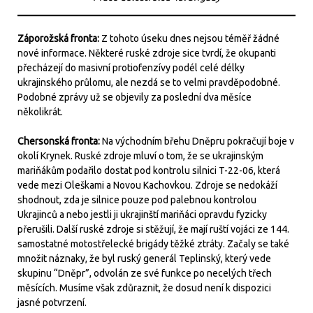
Záporožská fronta:
Z tohoto úseku dnes nejsou téměř žádné
nové informace. Některé ruské zdroje sice tvrdí, že okupanti
přecházejí do masivní protiofenzívy podél celé délky
ukrajinského průlomu, ale nezdá se to velmi pravděpodobné.
Podobné zprávy už se objevily za poslední dva měsíce
několikrát.
Chersonská fronta:
Na východním břehu Dněpru pokračují boje v
okolí Krynek. Ruské zdroje mluví o tom, že se ukrajinským
mariňákům podařilo dostat pod kontrolu silnici T-22-06, která
vede mezi Oleškami a Novou Kachovkou. Zdroje se nedokáží
shodnout, zda je silnice pouze pod palebnou kontrolou
Ukrajinců a nebo jestli ji ukrajinští mariňáci opravdu fyzicky
přerušili. Další ruské zdroje si stěžují, že mají ruští vojáci ze 144.
samostatné motostřelecké brigády těžké ztráty. Začaly se také
množit náznaky, že byl ruský generál Teplinský, který vede
skupinu “Dněpr”, odvolán ze své funkce po necelých třech
měsících. Musíme však zdůraznit, že dosud není k dispozici
jasné potvrzení.