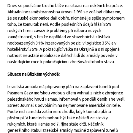
Dnes se podíváme trochu blíže na situaci na ruském trhu práce.
Aktuální nezaměstnanost na úrovni 2,9% se zdá být důkazem,
že se ruské ekonomice daří dobře, nicméně je spíše symptomem
toho, že tomu tak není. Podle posledních údajů hlásí 85%
ruských firem závažné problémy při náboru nových
zaměstnanců, s tím že například ve stavebnictví zůstává
neobsazených 31% inzerovaných pozic, v logistice 35% a v
hoteliérství 36%. A pokračující válka na Ukrajině a s ní spojená
nutnost neustálé mobilizace dalších lidí do armády povede v
následujícím roce k pokračujícímu zhoršování tohoto stavu.
Situace na Blízkém východě:
Izraelská armáda má připravený plán na zaplavení tunelů pod
Pásmem Gazy mořskou vodou s cílem vyhnat z nich ozbrojence
palestinského hnutí Hamás, informoval v pondělí deník The Wall
Street Journal s odvoláním na nejmenované americké činitele.
Podle nich armáda zatím nerozhodla, kdy k tomuto plánu
přistoupí. V tunelech mohou být také někteří ze stovky
rukojmích, které Hamás od 7. října stále drží. Náčelník
generálního štábu izraelské armády možné zaplavení tunelů