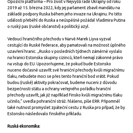
Opoziční platforma – Pro život v Nejvyšší radě Ukrajiny od roku
2019 až 15. března 2022, kdy jej parlament zbavil mandátu na
základě podpory Ruska během jeho invaze na Ukrajinu. Po této
události přeběhl do Ruska a neúspěšně požádal Vladimira Putina
o ruský pas (ruské občanství) a politický azyl.
Vedoucí hraničního přechodu v Narvě Marek Liyva vyzval
cestující do Ruské federace, aby pamatovali na možnost úplného
uzavření hranic. „Rusko v posledních týdnech záměrně vyslalo
na hranici Estonska skupiny cizinců, kteří nemají zákonné právo
na vstup do EU. Upozorňujeme, že pokud bude Estonsko
nuceno dočasně uzavřít své hraniční přechody kvůli migračnímu
tlaku, nebudete moci se přes tento hraniční bod vrátit. Pokud
budou (ruské) aktivity pokračovat, budeme nuceni z důvodu
bezpečnosti státu a ochrany veřejného pořádku hraniční
přechody uzavřít, jak již například Finsko kvůli migračnímu tlaku
učinilo,“ uvedla pohraniční stráž. hlášeno, píše ERR. Připomněl
také nutnost promyslet zpáteční cestu z Ruska pro případ, že by
Estonsko následovalo finského příkladu.
Ruská ekonomika: