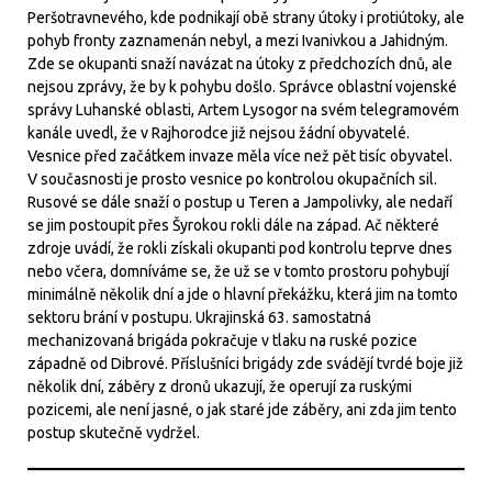
Peršotravnevého, kde podnikají obě strany útoky i protiútoky, ale
pohyb fronty zaznamenán nebyl, a mezi Ivanivkou a Jahidným.
Zde se okupanti snaží navázat na útoky z předchozích dnů, ale
nejsou zprávy, že by k pohybu došlo. Správce oblastní vojenské
správy Luhanské oblasti, Artem Lysogor na svém telegramovém
kanále uvedl, že v Rajhorodce již nejsou žádní obyvatelé.
Vesnice před začátkem invaze měla více než pět tisíc obyvatel.
V současnosti je prosto vesnice po kontrolou okupačních sil.
Rusové se dále snaží o postup u Teren a Jampolivky, ale nedaří
se jim postoupit přes Šyrokou rokli dále na západ. Ač některé
zdroje uvádí, že rokli získali okupanti pod kontrolu teprve dnes
nebo včera, domníváme se, že už se v tomto prostoru pohybují
minimálně několik dní a jde o hlavní překážku, která jim na tomto
sektoru brání v postupu. Ukrajinská 63. samostatná
mechanizovaná brigáda pokračuje v tlaku na ruské pozice
západně od Dibrové. Příslušníci brigády zde svádějí tvrdé boje již
několik dní, záběry z dronů ukazují, že operují za ruskými
pozicemi, ale není jasné, o jak staré jde záběry, ani zda jim tento
postup skutečně vydržel.