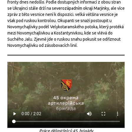
fronty dnes nedošlo. Podle dostupných informací z obou stran
se Ukrajinci stále drží na severozápadním okraji Marjinky, ale více
zpráv z této vesnice není k dispozici. velká většina vesnice je
však pod ruskou kontrolou. Okupanti se snaží postoupit u
Novomychajlivky podél Velykotaramského potoka, který protéká
mezi Novomychajlivkou a Kosťantynivkou, kde se vlévá do
Suchého Jalu. Zjevně jde o ruskou snahu pokusit se odříznout
Novomychajlivku od zásobovacích linií.
Práce dělostřelců 45. brigády