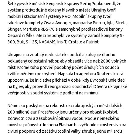
Šéf kyjevské městské vojenské správy Serhij Popko uvedl, že
systém protivzdušné obrany hlavního města Ukrajiny tvoří
mobilní i stacionární systémy PVO. Mobilní skupiny tvoří
raketové komplety Osa a Avenger, manpadsy Piorun, Igla, Strela,
Stinger, Martlet a RBS-70 a samohybné protiletadlové kanony
Gepard či Šilka. Mezi nepohyblivé systémy zařadil komplety S-
300, Buk, S-125, NASAMS, Iris-T, Crotale a Patriot.
Ukrajina má zoufalý nedostatek soudců a zahajuje dlouho
odkládaný celostátní nábor, aby obsadila více než 2000 volných
míst. Kromě toho prověří podobný počet úřadujících soudců
kvůli možnému pochybení. Napsala to agentura Reuters, která
upozornila, že iniciativa přichází v době, kdy Evropská unie tlačí
na Kyjev, aby provedl reorganizaci soudnictví. Důvěra ukrajinské
veřejnosti v soudní systém je podle ní na minimu.
Německo poskytne na rekonstrukci ukrajinských měst dalších
200 milionů eur. Prostředky jsou určeny pro oblast školství,
zdravotnictví a zásobování pitnou vodou. Podle německého
ministra průmyslu Jochena Flasbartha vyčlenilo ministerstvo na
civilní podporu od začátku totální války zhruba jednu miliardu