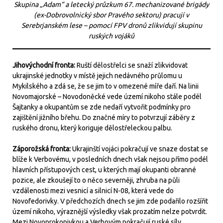
Skupina „Adam“ a letecký průzkum 67. mechanizované brigády
(ex-Dobrovolnický sbor Pravého sektoru) pracují v
Serebrjanském lese – pomocí FPV dronů zlikvidují skupinu
ruských vojáků
Jihovýchodní fronta:
Ruští dělostřelci se snaží zlikvidovat
ukrajinské jednotky v místě jejich nedávného průlomu u
Mykilského a zdá se, že se jim to v omezené míře daří. Na linii
Novomajorské – Novodoněcké vede území nikoho stále podél
Šajtanky a okupantům se zde nedaří vytvořit podmínky pro
zajištění jižního břehu. Do značné míry to potvrzují záběry z
ruského dronu, který koriguje dělostřeleckou palbu.
Záporožská fronta:
Ukrajinští vojáci pokračují ve snaze dostat se
blíže k Verbovému, v posledních dnech však nejsou přímo podél
hlavních přístupových cest, u kterých mají okupanti obranné
pozice, ale zkoušejí to o něco severněji, zhruba na půli
vzdálenosti mezi vesnicí a silnicí N-08, která vede do
Novofedorivky. V předchozích dnech se jim zde podařilo rozšířit
území nikoho, výraznější výsledky však prozatím nelze potvrdit.
Mezi Novoprokopivkou a Verbovým pokračují ruské síly,