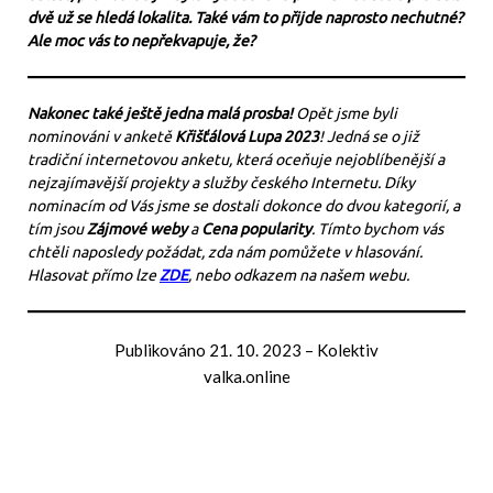
dvě už se hledá lokalita. Také vám to přijde naprosto nechutné?
Ale moc vás to nepřekvapuje, že?
Nakonec také ještě jedna malá prosba!
Opět jsme byli
nominováni v anketě
Křišťálová Lupa 2023
! Jedná se o již
tradiční internetovou anketu, která oceňuje nejoblíbenější a
nejzajímavější projekty a služby českého Internetu. Díky
nominacím od Vás jsme se dostali dokonce do dvou kategorií, a
tím jsou
Zájmové weby
a
Cena popularity
. Tímto bychom vás
chtěli naposledy požádat, zda nám pomůžete v hlasování.
Hlasovat přímo lze
ZDE
, nebo odkazem na našem webu.
Publikováno
21. 10. 2023
–
Kolektiv
valka.online