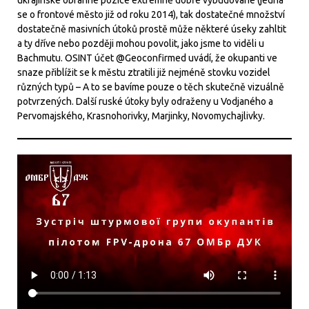
se o frontové město již od roku 2014), tak dostatečné množství
dostatečně masivních útoků prostě může některé úseky zahltit
a ty dříve nebo později mohou povolit, jako jsme to viděli u
Bachmutu. OSINT účet @Geoconfirmed uvádí, že okupanti ve
snaze přiblížit se k městu ztratili již nejméně stovku vozidel
různých typů – A to se bavíme pouze o těch skutečně vizuálně
potvrzených. Další ruské útoky byly odraženy u Vodjaného a
Pervomajského, Krasnohorivky, Marjinky, Novomychajlivky.