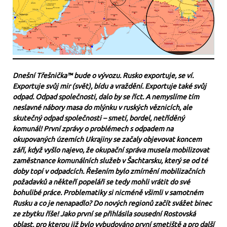
Dnešní Třešnička™ bude o vývozu. Rusko exportuje, se ví.
Exportuje svůj mir (svět), bídu a vraždění. Exportuje také svůj
odpad. Odpad společnosti, dalo by se říct. A nemyslíme tím
neslavné nábory masa do mlýnku v ruských věznicích, ale
skutečný odpad společnosti – smetí, bordel, netříděný
komunál! První zprávy o problémech s odpadem na
okupovaných územích Ukrajiny se začaly objevovat koncem
září, když vyšlo najevo, že okupační správa musela mobilizovat
zaměstnance komunálních služeb v Šachtarsku, který se od té
doby topí v odpadcích. Řešením bylo zmírnění mobilizačních
požadavků a někteří popeláři se tedy mohli vrátit do své
bohulibé práce. Problematiky si nicméně všimli v samotném
Rusku a co je nenapadlo? Do nových regionů začít svážet binec
ze zbytku říše! Jako první se přihlásila sousední Rostovská
oblast, pro kterou již bylo vybudováno první smetiště a pro další