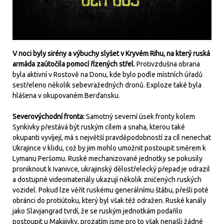
V noci byly sirény a výbuchy slyšet v Kryvém Rihu, na který ruská
armáda zaútočila pomocí řízených střel.
Protivzdušna obrana
byla aktivní v Rostově na Donu, kde bylo podle místních úřadů
sestřeleno několik sebevražedných dronů. Exploze také byla
hlášena v okupovaném Berďansku.
Severovýchodní fronta:
Samotný severní úsek fronty kolem
Synkivky přestává být ruským cílem a snaha, kterou také
okupanti vyvíjejí, má s největší pravděpodobností za cíl nenechat
Ukrajince v klidu, což by jim mohlo umožnit postoupit směrem k
Lymanu Peršomu. Ruské mechanizované jednotky se pokusily
proniknout k Ivanivce, ukrajinský dělostřelecký přepad je odrazil
a dostupné videomateriály ukazují několik zničených ruských
vozidel. Pokud lze věřit ruskému generálnímu štábu, přešli poté
obránci do protiútoku, který byl však též odražen. Ruské kanály
jako Slavjangrad tvrdí, že se ruským jednotkám podařilo
postoupit u Makijivky, prozatím jsme pro to však nenašli žádné