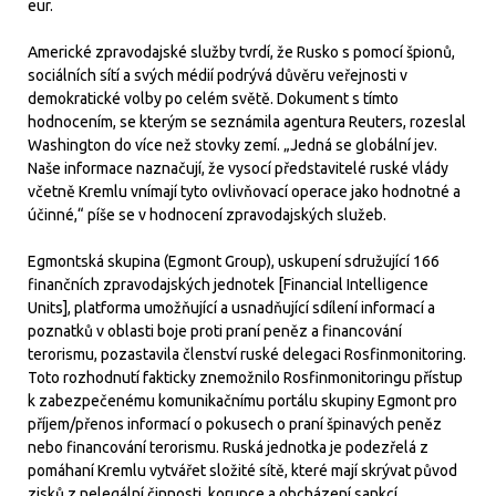
eur.
Americké zpravodajské služby tvrdí, že Rusko s pomocí špionů,
sociálních sítí a svých médií podrývá důvěru veřejnosti v
demokratické volby po celém světě. Dokument s tímto
hodnocením, se kterým se seznámila agentura Reuters, rozeslal
Washington do více než stovky zemí. „Jedná se globální jev.
Naše informace naznačují, že vysocí představitelé ruské vlády
včetně Kremlu vnímají tyto ovlivňovací operace jako hodnotné a
účinné,“ píše se v hodnocení zpravodajských služeb.
Egmontská skupina (Egmont Group), uskupení sdružující 166
finančních zpravodajských jednotek [Financial Intelligence
Units], platforma umožňující a usnadňující sdílení informací a
poznatků v oblasti boje proti praní peněz a financování
terorismu, pozastavila členství ruské delegaci Rosfinmonitoring.
Toto rozhodnutí fakticky znemožnilo Rosfinmonitoringu přístup
k zabezpečenému komunikačnímu portálu skupiny Egmont pro
příjem/přenos informací o pokusech o praní špinavých peněz
nebo financování terorismu. Ruská jednotka je podezřelá z
pomáhaní Kremlu vytvářet složité sítě, které mají skrývat původ
zisků z nelegální činnosti, korupce a obcházení sankcí.