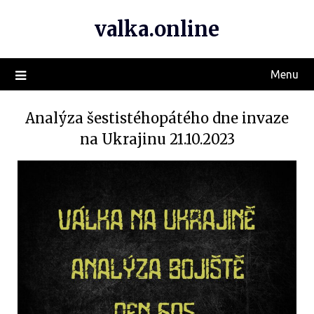
valka.online
Menu
Analýza šestistéhopátého dne invaze
na Ukrajinu 21.10.2023