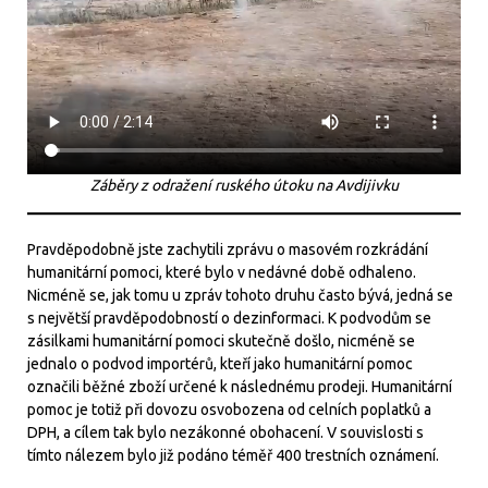
Záběry z odražení ruského útoku na Avdijivku
Pravděpodobně jste zachytili zprávu o masovém rozkrádání
humanitární pomoci, které bylo v nedávné době odhaleno.
Nicméně se, jak tomu u zpráv tohoto druhu často bývá, jedná se
s největší pravděpodobností o dezinformaci. K podvodům se
zásilkami humanitární pomoci skutečně došlo, nicméně se
jednalo o podvod importérů, kteří jako humanitární pomoc
označili běžné zboží určené k následnému prodeji. Humanitární
pomoc je totiž při dovozu osvobozena od celních poplatků a
DPH, a cílem tak bylo nezákonné obohacení. V souvislosti s
tímto nálezem bylo již podáno téměř 400 trestních oznámení.