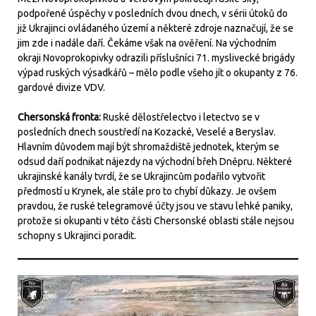
podpořené úspěchy v posledních dvou dnech, v sérii útoků do
již Ukrajinci ovládaného území a některé zdroje naznačují, že se
jim zde i nadále daří. Čekáme však na ověření. Na východním
okraji Novoprokopivky odrazili příslušníci 71. myslivecké brigády
výpad ruských výsadkářů – mělo podle všeho jít o okupanty z 76.
gardové divize VDV.
Chersonská fronta:
Ruské dělostřelectvo i letectvo se v
posledních dnech soustředí na Kozacké, Veselé a Beryslav.
Hlavním důvodem mají být shromaždiště jednotek, kterým se
odsud daří podnikat nájezdy na východní břeh Dněpru. Některé
ukrajinské kanály tvrdí, že se Ukrajincům podařilo vytvořit
předmostí u Krynek, ale stále pro to chybí důkazy. Je ovšem
pravdou, že ruské telegramové účty jsou ve stavu lehké paniky,
protože si okupanti v této části Chersonské oblasti stále nejsou
schopny s Ukrajinci poradit.