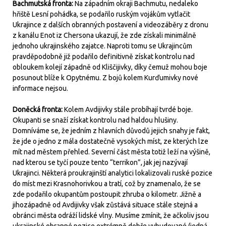
Bachmutská fronta:
Na západním okraji Bachmutu, nedaleko
hřiště Lesní pohádka, se podařilo ruským vojákům vytlačit
Ukrajince z dalších obranných postavení a videozáběry z dronu
z kanálu Enot iz Chersona ukazují, že zde získali minimálně
jednoho ukrajinského zajatce. Naproti tomu se Ukrajincům
pravděpodobně již podařilo definitivně získat kontrolu nad
obloukem kolejí západně od Kliščijivky, díky čemuž mohou boje
posunout blíže k Opytnému. Z bojů kolem Kurďumivky nové
informace nejsou.
Doněcká fronta:
Kolem Avdijivky stále probíhají tvrdé boje.
Okupanti se snaží získat kontrolu nad haldou hlušiny.
Domníváme se, že jedním z hlavních důvodů jejich snahy je fakt,
že jde o jedno z mála dostatečně vysokých míst, ze kterých lze
mít nad městem přehled. Severní část města totiž leží na výšině,
nad kterou se tyčí pouze tento “terrikon”, jak jej nazývají
Ukrajinci. Některá proukrajinští analytici lokalizovali ruské pozice
do míst mezi Krasnohorivkou a tratí, což by znamenalo, že se
zde podařilo okupantům postoupit zhruba o kilometr. Jižně a
jihozápadně od Avdijivky však zůstává situace stále stejná a
obránci města odráží lidské vlny. Musíme zmínit, že ačkoliv jsou
ukrajinské obranné pozice extrémně dobře vybudované (jedná