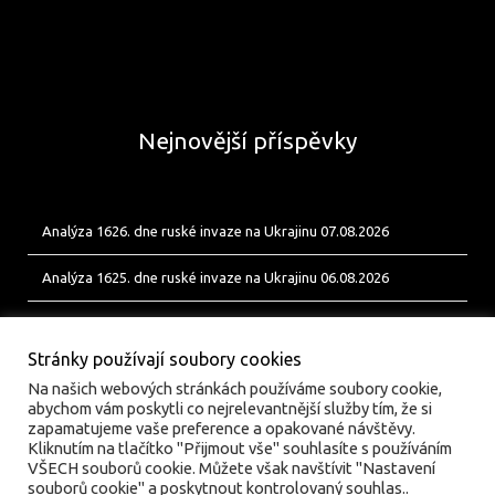
Nejnovější příspěvky
Analýza 1626. dne ruské invaze na Ukrajinu 07.08.2026
Analýza 1625. dne ruské invaze na Ukrajinu 06.08.2026
Analýza 1624. dne ruské invaze na Ukrajinu 05.08.2026
Stránky používají soubory cookies
Na našich webových stránkách používáme soubory cookie,
abychom vám poskytli co nejrelevantnější služby tím, že si
zapamatujeme vaše preference a opakované návštěvy.
Kliknutím na tlačítko "Přijmout vše" souhlasíte s používáním
VŠECH souborů cookie. Můžete však navštívit "Nastavení
souborů cookie" a poskytnout kontrolovaný souhlas..