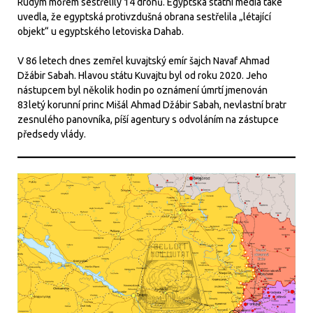
Rudým mořem sestřelily 14 dronů. Egyptská státní média také
uvedla, že egyptská protivzdušná obrana sestřelila „létající
objekt“ u egyptského letoviska Dahab.
V 86 letech dnes zemřel kuvajtský emír šajch Navaf Ahmad
Džábir Sabah. Hlavou státu Kuvajtu byl od roku 2020. Jeho
nástupcem byl několik hodin po oznámení úmrtí jmenován
83letý korunní princ Mišál Ahmad Džábir Sabah, nevlastní bratr
zesnulého panovníka, píší agentury s odvoláním na zástupce
předsedy vlády.