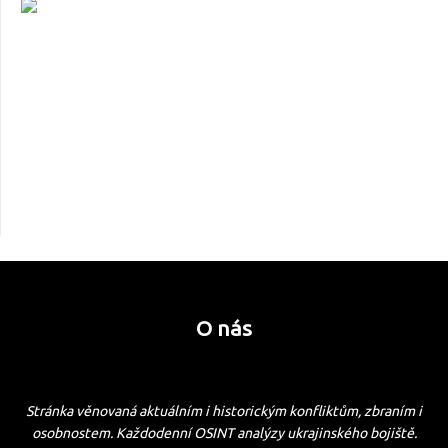
O nás
Stránka věnovaná aktuálním i historickým konfliktům, zbraním i
osobnostem. Každodenní OSINT analýzy ukrajinského bojiště.