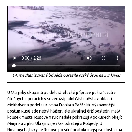
14. mechanizovaná brigáda odrazila ruský útok na Synkivku
U Marjinky okupanti po dělostřelecké přípravě pokračovali v
útočných operacích v severozápadní části města v oblasti
Mekhdvor a podél ulic Ivana Franka a Pařížská. Významnější
postup Rusů zde nebyl hlášen, ale Ukrajinci drží poslední malý
kousek města. Rusové navíc nadále pokračují v pokusech obejít
Marjinku z jihu, Ukrajinci je však odrážejí u Pobjedy. U
Novomychajlivky se Rusové po silném útoku nejspíše dostali na