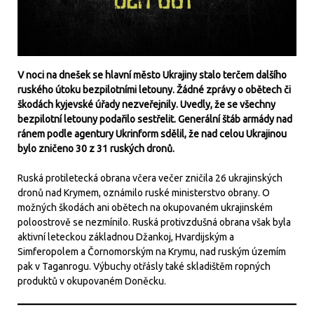
V noci na dnešek se hlavní město Ukrajiny stalo terčem dalšího
ruského útoku bezpilotními letouny. Žádné zprávy o obětech či
škodách kyjevské úřady nezveřejnily. Uvedly, že se všechny
bezpilotní letouny podařilo sestřelit. Generální štáb armády nad
ránem podle agentury Ukrinform sdělil, že nad celou Ukrajinou
bylo zničeno 30 z 31 ruských dronů.
Ruská protiletecká obrana včera večer zničila 26 ukrajinských
dronů nad Krymem, oznámilo ruské ministerstvo obrany. O
možných škodách ani obětech na okupovaném ukrajinském
poloostrově se nezmínilo. Ruská protivzdušná obrana však byla
aktivní leteckou základnou Džankoj, Hvardijským a
Simferopolem a Čornomorským na Krymu, nad ruským územím
pak v Taganrogu. Výbuchy otřásly také skladištěm ropných
produktů v okupovaném Doněcku.