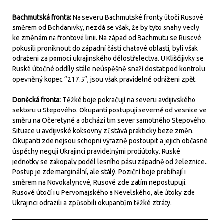
Bachmutská fronta:
Na severu Bachmutské fronty útočí Rusové
směrem od Bohdanivky, nezdá se však, že by tyto snahy vedly
ke změnám na frontové linii. Na západ od Bachmutu se Rusové
pokusili proniknout do západní části chatové oblasti, byli však
odraženi za pomoci ukrajinského dělostřelectva. U Kliščijivky se
Ruské útočné oddíly stále neúspěšně snaží dostat pod kontrolu
opevněný kopec “217.5”, jsou však pravidelně odráženi zpět.
Doněcká fronta:
Těžké boje pokračují na severu avdijivského
sektoru u Stepového. Okupanti postupují severně od vesnice ve
směru na Očeretyné a obchází tím sever samotného Stepového.
Situace u avdijivské koksovny zůstává prakticky beze změn.
Okupanti zde nejsou schopni výrazně postoupit a jejich občasné
úspěchy negují Ukrajinci pravidelnými protiútoky. Ruské
jednotky se zakopaly podél lesního pásu západně od železnice..
Postup je zde marginální, ale stálý. Poziční boje probíhají i
směrem na Novokalynové, Rusové zde zatím nepostupují.
Rusové útočí i u Pervomajského a Nevelského, ale útoky zde
Ukrajinci odrazili a způsobili okupantům těžké ztráty.