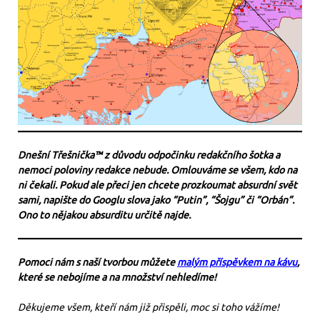
Dnešní Třešnička™ z důvodu odpočinku redakčního šotka a
nemoci poloviny redakce nebude. Omlouváme se všem, kdo na
ni čekali. Pokud ale přeci jen chcete prozkoumat absurdní svět
sami, napište do Googlu slova jako “Putin”, “Šojgu” či “Orbán”.
Ono to nějakou absurditu určitě najde.
Pomoci nám s naší tvorbou můžete
malým příspěvkem na kávu
,
které se nebojíme a na množství nehledíme!
Děkujeme všem, kteří nám již přispěli, moc si toho vážíme!