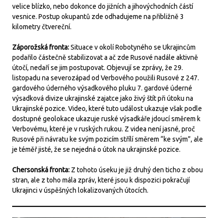
velice blízko, nebo dokonce do jižních a jihovýchodních částí
vesnice. Postup okupantů zde odhadujeme na přibližně 3
kilometry čtvereční.
Záporožská fronta:
Situace v okolí Robotyného se Ukrajincům
podařilo částečně stabilizovat a ač zde Rusové nadále aktivně
útočí, nedaří se jim postupovat. Objevují se zprávy, že 29.
listopadu na severozápad od Verbového použili Rusové z 247.
gardového úderného výsadkového pluku 7. gardové úderné
výsadková divize ukrajinské zajatce jako živý štít při útoku na
Ukrajinské pozice. Video, které tuto událost ukazuje však podle
dostupné geolokace ukazuje ruské výsadkáře jdoucí směrem k
Verbovému, které je v ruských rukou. Z videa není jasné, proč
Rusové při návratu ke svým pozicím střílí směrem “ke svým”, ale
je téměř jisté, že se nejedná o útok na ukrajinské pozice.
Chersonská fronta:
Z tohoto úseku je již druhý den ticho z obou
stran, ale z toho mála zpráv, které jsou k dispozici pokračují
Ukrajinci v úspěšných lokalizovaných útocích.