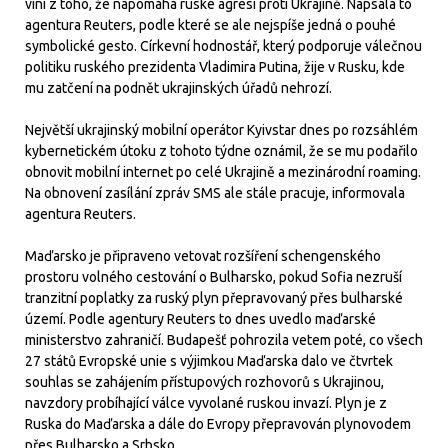
viní z toho, že napomáhá ruské agresi proti Ukrajině. Napsala to
agentura Reuters, podle které se ale nejspíše jedná o pouhé
symbolické gesto. Církevní hodnostář, který podporuje válečnou
politiku ruského prezidenta Vladimira Putina, žije v Rusku, kde
mu zatčení na podnět ukrajinských úřadů nehrozí.
Největší ukrajinský mobilní operátor Kyivstar dnes po rozsáhlém
kybernetickém útoku z tohoto týdne oznámil, že se mu podařilo
obnovit mobilní internet po celé Ukrajině a mezinárodní roaming.
Na obnovení zasílání zpráv SMS ale stále pracuje, informovala
agentura Reuters.
Maďarsko je připraveno vetovat rozšíření schengenského
prostoru volného cestování o Bulharsko, pokud Sofia nezruší
tranzitní poplatky za ruský plyn přepravovaný přes bulharské
území. Podle agentury Reuters to dnes uvedlo maďarské
ministerstvo zahraničí. Budapešť pohrozila vetem poté, co všech
27 států Evropské unie s výjimkou Maďarska dalo ve čtvrtek
souhlas se zahájením přístupových rozhovorů s Ukrajinou,
navzdory probíhající válce vyvolané ruskou invazí. Plyn je z
Ruska do Maďarska a dále do Evropy přepravován plynovodem
přes Bulharsko a Srbsko.