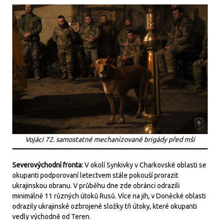
Vojáci 72. samostatné mechanizované brigády před mší
Severovýchodní fronta:
V okolí Synkivky v Charkovské oblasti se
okupanti podporovaní letectvem stále pokouší prorazit
ukrajinskou obranu. V průběhu dne zde obránci odrazili
minimálně 11 různých útoků Rusů. Více na jih, v Doněcké oblasti
odrazily ukrajinské ozbrojené složky tři útoky, které okupanti
vedly východně od Teren.