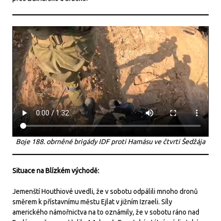
Boje 188. obrněné brigády IDF proti Hamásu ve čtvrti Šedžája
Situace na Blízkém východě:
Jemenští Houthiové uvedli, že v sobotu odpálili mnoho dronů
směrem k přístavnímu městu Ejlat v jižním Izraeli. Síly
amerického námořnictva na to oznámily, že v sobotu ráno nad