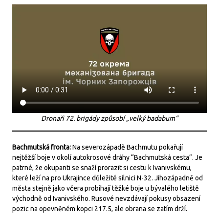
Dronaři 72. brigády způsobí „velký badabum“
Bachmutská fronta:
Na severozápadě Bachmutu pokařují
nejtěžší boje v okolí autokrosové dráhy “Bachmutská cesta”. Je
patrné, že okupanti se snaží prorazit si cestu k Ivanivskému,
které leží na pro Ukrajince důležité silnici N-32. Jihozápadně od
města stejně jako včera probíhají těžké boje u bývalého letiště
východně od Ivanivského. Rusové nevzdávají pokusy obsazení
pozic na opevněném kopci 217.5, ale obrana se zatím drží.