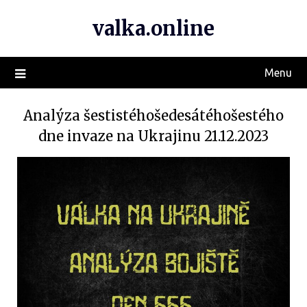
valka.online
Menu
Analýza šestistéhošedesátéhošestého
dne invaze na Ukrajinu 21.12.2023