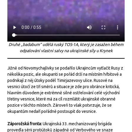
Druhé „badabum“ udělá ruský TOS-1A, který je zasažen během
odpalování vlastní salvy na ukrajinské síly u Krynek
Jižně od Novomychajlivky se podařilo Ukrajincům vytlačit Rusy z
několika pozic, ale okupanti se pořád drží na místním hřbitově a
podnikají z něj útoky podél Timirjazevovy ulice. Rusové na
vesnici útočí ze tří směrů a situace je zde pro obránce kritická,
hlavním důvodem je extrémně silné ostřelování celé východní
třetiny vesnice, které má za cíl rozmlátit ukrajinské obranné
pozice v těchto místech. Zároveň to však potvrzuje, že se
okupantům nedaří pořádně postoupit do vesnice.
Záporožská fronta:
Ukrajinská 33. mechanizovaný brigáda
provedla sérii protiútoků západně od Verbového ve snaze