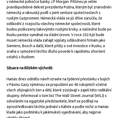
v německé pobočce banky J.P Morgan. Příčinou je velmi
pravděpodobně dekret prezidenta Putina, kterým byl znárodněn
německý a rakouský podíl v joint venture společnostech s
ruským Gazpromem. Německá vláda se již dříve zaručila, že
odškodní z rozpočtu všechny německé společnosti, které
budou poškozeny takovýmito ruskými kroky, a následně bude po
Rusku peníze vymáhat na vládní úrovni. V roce 2024 již bude
muset německá vláda zahájit výplaty odškodnění firmám jako
Siemens, Bosch a další, které přišly o své investice v Rusku, a
snaha o vymožení těchto dluhů povede k rapidnímu zhoršení
vztahů s Ruskem.
Situace na Blízkém východě:
Hamás dnes odmítlo návrh Izraele na týdenní přestávku v bojích
v Pásmu Gazy výměnou za propuštění asi 40 rukojmích včetně
všech zbývajících žen a dětí, které zůstávají v zajetí této radikální
skupiny. Informoval o tom list The Wall Street Journal (WSJ) s
odvoláním na egyptské představitele, kteří se podílejí na
zprostředkování těchto jednání v Káhiře a podle nichž si Hamás
klade jako podmínku k jakémukoli vyjednávání, aby nejprve
utichly zbraně.