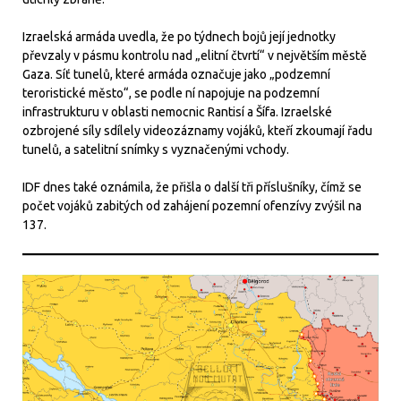
Izraelská armáda uvedla, že po týdnech bojů její jednotky
převzaly v pásmu kontrolu nad „elitní čtvrtí“ v největším městě
Gaza. Síť tunelů, které armáda označuje jako „podzemní
teroristické město“, se podle ní napojuje na podzemní
infrastrukturu v oblasti nemocnic Rantisí a Šífa. Izraelské
ozbrojené síly sdílely videozáznamy vojáků, kteří zkoumají řadu
tunelů, a satelitní snímky s vyznačenými vchody.
IDF dnes také oznámila, že přišla o další tři příslušníky, čímž se
počet vojáků zabitých od zahájení pozemní ofenzívy zvýšil na
137.