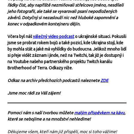
řádky číst, aby napříště nezmiňovali střelcovo jméno, nesdíleli
jeho fotografii, ale také se vyvarovali psaní nepodložených
závěrů. Dotyčný si nezaslouží nic než hluboké zapomnění a
konec v odpadkovém kontejneru dějin.
Včera byl náš
válečný video podcast
o ukrajinské situaci. Pokusili
jsme se probrat rokem bojů a také pozicí, kde Ukrajina stojí, kde
by mohla stát a jaké má vyhlídky do budoucna. Jelikož mnoho lidí
si přeje vidět záznam i jinde, než na Twitchi, tak již je dostupný i
na Youtube našeho partnerského projektu Twitch kanálu
Brotherhood of Terra. Odkazy níže.
Odkaz na archiv předchozích podcastů naleznete
ZDE
Jsme moc rádi za Váš zájem!
Pomoci nám s naší tvorbou můžete
malým příspěvkem na kávu
,
které se nebojíme a na množství nehledíme!
Děkujeme všem, kteří nám již přispěli, moc si toho vážíme!