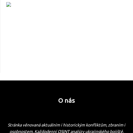
O nás
Stránka věnovaná aktuálním i historickým konfliktům, zbraním i
osobnostem. Každodenní OSINT analýzy ukrajinského bojiště.