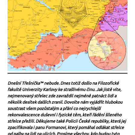
Dnešní Třešnička™ nebude. Dnes totiž došlo na Filozofické
fakultě Univerzity Karlovy ke strašlivému činu. Jak jistě víte,
nejmenovaný střelec zde zavraždil nejméně patnáct lidí a
několik desítek dalších zranil. Dovolte nám vyjádřit hlubokou
soustrast všem pozůstalým a přání co nejrychlejší
rekonvalescence duševní i fyzické těm, kteří řádění šíleného
střelce přežili. Děkujeme také Policii České republiky, která jej
zpacifikovala i panu Formanovi, který pomáhal odlákat střelce
od palby na lidi na ulicích. Prosíme všechny, kdo budou tyto