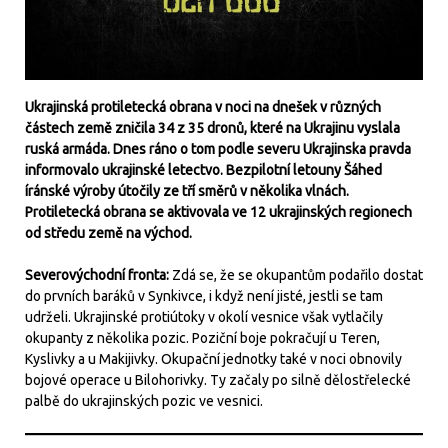
Ukrajinská protiletecká obrana v noci na dnešek v různých
částech země zničila 34 z 35 dronů, které na Ukrajinu vyslala
ruská armáda. Dnes ráno o tom podle severu Ukrajinska pravda
informovalo ukrajinské letectvo. Bezpilotní letouny Šáhed
íránské výroby útočily ze tří směrů v několika vlnách.
Protiletecká obrana se aktivovala ve 12 ukrajinských regionech
od středu země na východ.
Severovýchodní fronta:
Zdá se, že se okupantům podařilo dostat
do prvních baráků v Synkivce, i když není jisté, jestli se tam
udrželi. Ukrajinské protiútoky v okolí vesnice však vytlačily
okupanty z několika pozic. Poziční boje pokračují u Teren,
Kyslivky a u Makijivky. Okupační jednotky také v noci obnovily
bojové operace u Bilohorivky. Ty začaly po silně dělostřelecké
palbě do ukrajinských pozic ve vesnici.