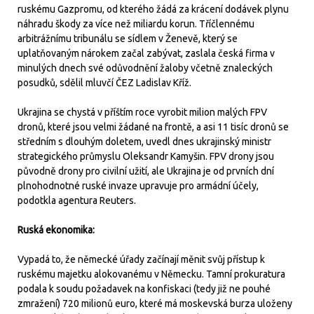
ruskému Gazpromu, od kterého žádá za krácení dodávek plynu
náhradu škody za více než miliardu korun. Tříčlennému
arbitrážnímu tribunálu se sídlem v Ženevě, který se
uplatňovaným nárokem začal zabývat, zaslala česká firma v
minulých dnech své odůvodnění žaloby včetně znaleckých
posudků, sdělil mluvčí ČEZ Ladislav Kříž.
Ukrajina se chystá v příštím roce vyrobit milion malých FPV
dronů, které jsou velmi žádané na frontě, a asi 11 tisíc dronů se
středním s dlouhým doletem, uvedl dnes ukrajinský ministr
strategického průmyslu Oleksandr Kamyšin. FPV drony jsou
původně drony pro civilní užití, ale Ukrajina je od prvních dní
plnohodnotné ruské invaze upravuje pro armádní účely,
podotkla agentura Reuters.
Ruská ekonomika:
Vypadá to, že německé úřady začínají měnit svůj přístup k
ruskému majetku alokovanému v Německu. Tamní prokuratura
podala k soudu požadavek na konfiskaci (tedy již ne pouhé
zmražení) 720 milionů euro, které má moskevská burza uloženy