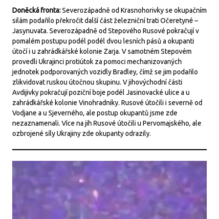
Doněcká fronta:
Severozápadně od Krasnohorivky se okupačním
silám podařilo překročit další část železniční trati Očeretyné –
Jasynuvata.
Severozápadně od Stepového Rusové pokračují v
pomalém postupu podél podél dvou lesních pásů a okupanti
útočí i u zahrádkářské kolonie Zarja. V samotném Stepovém
provedli Ukrajinci protiútok za pomoci mechanizovaných
jednotek podporovaných vozidly Bradley, čímž se jim podařilo
zlikvidovat ruskou útočnou skupinu. V jihovýchodní části
Avdijivky pokračují poziční boje podél Jasinovacké ulice a u
zahrádkářské kolonie Vinohradniky. Rusové útočili i severně od
Vodjane a u Sjeverného, ale postup okupantů jsme zde
nezaznamenali. Více na jih Rusové útočili u Pervomajského, ale
ozbrojené síly Ukrajiny zde okupanty odrazily.