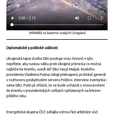
HIMARS vs baterie ruských Uragánů
Diplomatické a politické události:
Ukrajinská tajná služba SBU posiluje svou činnost v týlu
nepřítele, aby ruskou válku proti Ukrajině přenesla co možná
nejblíže ke Kremlu, uvedl šéf SBU Vasyl Maljuk. Ruského
prezidenta Vladimira Putina čekají překvapení, prohlásil generál
v rozhovoru poskytnutém serveru Politico. Interview zveřejnila i
sama SBU. Putin již ohlásil, že se bude ucházet o znovuzvolení
do Kremlu v prezidentských volbách vyhlášených na březen
příštího roku.
Energetická skupina ČEZ zahájila ostrou fázi arbitráže vůči