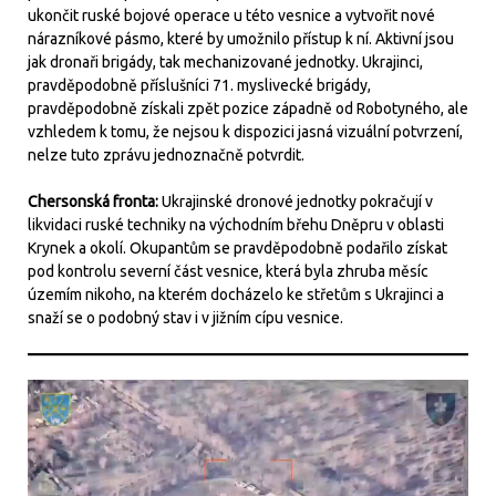
ukončit ruské bojové operace u této vesnice a vytvořit nové
nárazníkové pásmo, které by umožnilo přístup k ní. Aktivní jsou
jak dronaři brigády, tak mechanizované jednotky. Ukrajinci,
pravděpodobně příslušníci 71. myslivecké brigády,
pravděpodobně získali zpět pozice západně od Robotyného, ale
vzhledem k tomu, že nejsou k dispozici jasná vizuální potvrzení,
nelze tuto zprávu jednoznačně potvrdit.
Chersonská fronta:
Ukrajinské dronové jednotky pokračují v
likvidaci ruské techniky na východním břehu Dněpru v oblasti
Krynek a okolí. Okupantům se pravděpodobně podařilo získat
pod kontrolu severní část vesnice, která byla zhruba měsíc
územím nikoho, na kterém docházelo ke střetům s Ukrajinci a
snaží se o podobný stav i v jižním cípu vesnice.