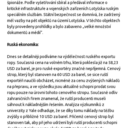
špionáže. Podle vyšetřování sbíral a předával informace o
kritické infrastruktuře a vojenských zařízeních Lotyšska ruským
speciálním službám. Státní bezpečnost se domnívá, že zadržený
měl vazby na pět objektů na území Lotyšska. V těchto objektech
byly provedeny prohlídky a bylo zabaveno „velké množství
dokumentů a médií“.
Ruská ekonomika:
Dnes se detailněji podíváme na výdělečnost ruského exportu
ropy. Současná cena na volném trhu, která poklesla již na 58,23
USD za barel, je pro ruské exportéry značně nepříjemná. Cenový
strop, který byl stanoven na 60 USD za barel, se sice ruští
exportéři naučili obcházet, nicméně za cenu zvýšených nákladů
na přepravu, a ve výsledku jsou aktuálně schopni prodat svou
ropu pouze na úrovni tohoto cenového stropu. Současně odliv
zahraničních firem znamenal, že ruští producenti museli
sáhnout k nákladnějším řešením. Analýza výzkumníků z
univerzity z Yale odhaduje, že se díky tomu náklady na těžbu
zvýšily o přibližně 10 USD za barel. Přičemž cenový strop byl
stanoven tak, aby při jeho udržení byli ruští producenti schopni