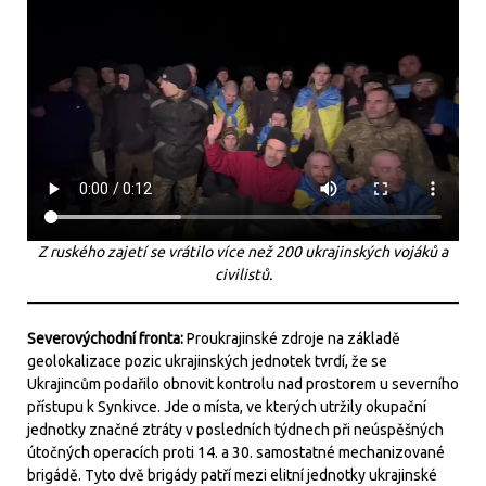
Z ruského zajetí se vrátilo více než 200 ukrajinských vojáků a
civilistů.
Severovýchodní fronta:
Proukrajinské zdroje na základě
geolokalizace pozic ukrajinských jednotek tvrdí, že se
Ukrajincům podařilo obnovit kontrolu nad prostorem u severního
přístupu k Synkivce. Jde o místa, ve kterých utržily okupační
jednotky značné ztráty v posledních týdnech při neúspěšných
útočných operacích proti 14. a 30. samostatné mechanizované
brigádě. Tyto dvě brigády patří mezi elitní jednotky ukrajinské