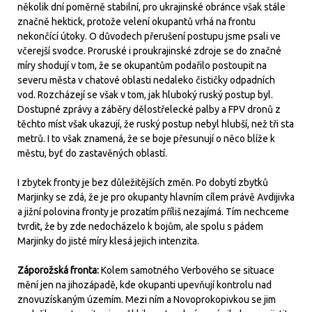
několik dní poměrně stabilní, pro ukrajinské obránce však stále
značně hektick, protože velení okupantů vrhá na frontu
nekončící útoky. O důvodech přerušení postupu jsme psali ve
včerejší svodce. Proruské i proukrajinské zdroje se do značné
míry shodují v tom, že se okupantům podařilo postoupit na
severu města v chatové oblasti nedaleko čističky odpadních
vod. Rozcházejí se však v tom, jak hluboký ruský postup byl.
Dostupné zprávy a záběry dělostřelecké palby a FPV dronů z
těchto míst však ukazují, že ruský postup nebyl hlubší, než tři sta
metrů. I to však znamená, že se boje přesunují o něco blíže k
městu, byť do zastavěných oblastí.
I zbytek fronty je bez důležitějších změn. Po dobytí zbytků
Marjinky se zdá, že je pro okupanty hlavním cílem právě Avdijivka
a jižní polovina fronty je prozatím příliš nezajímá. Tím nechceme
tvrdit, že by zde nedocházelo k bojům, ale spolu s pádem
Marjinky do jisté míry klesá jejich intenzita.
Záporožská fronta:
Kolem samotného Verbového se situace
mění jen na jihozápadě, kde okupanti upevňují kontrolu nad
znovuzískaným územím. Mezi ním a Novoprokopivkou se jim