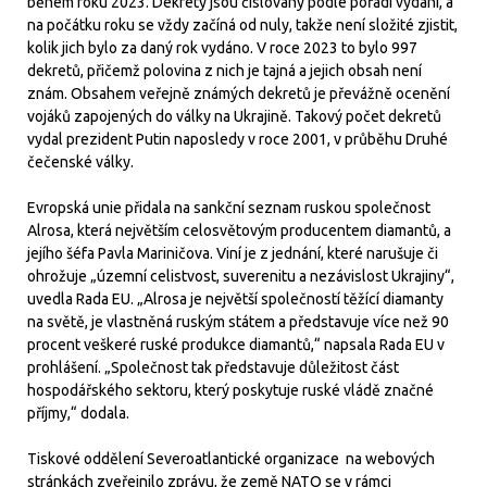
během roku 2023. Dekrety jsou číslovány podle pořadí vydání, a
na počátku roku se vždy začíná od nuly, takže není složité zjistit,
kolik jich bylo za daný rok vydáno. V roce 2023 to bylo 997
dekretů, přičemž polovina z nich je tajná a jejich obsah není
znám. Obsahem veřejně známých dekretů je převážně ocenění
vojáků zapojených do války na Ukrajině. Takový počet dekretů
vydal prezident Putin naposledy v roce 2001, v průběhu Druhé
čečenské války.
Evropská unie přidala na sankční seznam ruskou společnost
Alrosa, která největším celosvětovým producentem diamantů, a
jejího šéfa Pavla Mariničova. Viní je z jednání, které narušuje či
ohrožuje „územní celistvost, suverenitu a nezávislost Ukrajiny“,
uvedla Rada EU. „Alrosa je největší společností těžící diamanty
na světě, je vlastněná ruským státem a představuje více než 90
procent veškeré ruské produkce diamantů,“ napsala Rada EU v
prohlášení. „Společnost tak představuje důležitost část
hospodářského sektoru, který poskytuje ruské vládě značné
příjmy,“ dodala.
Tiskové oddělení Severoatlantické organizace na webových
stránkách zveřejnilo zprávu, že země NATO se v rámci