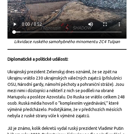
Likvidace ruského samohybného minomentu 2C4 Tulpan
Diplomatické a politické události:
Ukrajinský prezident Zelenskyj dnes oznámil, že se zpět na
Ukrajinu vrátilo 230 ukrajinských válečných zajatců (příslušníci
OSU, Národní gardy, námořní pěchoty a pohraniční stráže). Jsou
mezi nimi i důstojníci a někteří z nich se podíleli na obraně
Mariupolu a posléze Azovstalu. Do Ruska se vrátilo celkem 248
osob. Ruská média hovoří o “komplexním vyjednávání,” které
výměně předcházelo. Podotýkáme, že v předchozích měsících
nebyla z ruské strany vůle k výměně zajatců.
Již je známo, kolik dekretů vydal ruský prezident Vladimir Putin