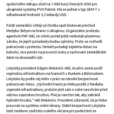
společného nákupu složí na 1.000 kusů řízených střel pro
ukrajinské systémy PVO Patriot. Má se jednat o typ GEM-T v
odhadované hodnotě 5,5 miliardy USD.
Polští zemědělci chtějí od čtvrtka opět blokovat přechod
Medyka-Šehyni na hranici s Ukrajinou. Organizátor protestu
agentuře PAP řekl, že rolníci pořád ještě nedostali písemnou
záruku, že jejich požadavky budou splněny. Proto se rozhodli
pokračovat v protestu. Farmáři požadují zejména dotaci na
kukuřici, více peněz na provozní úvěry a zachování zemědělské
daně na dosavadní výši.
Lotyšský prezident Edgars Rinkēvičs řekl, že jeho země posílí
vojenskou infrastrukturu na hranicích s Ruskem a Běloruskem.
Lotyšsko by podle něj mělo v práci na národní bezpečnosti
pokračovat i letos. „Východní hranici je třeba posílit z hlediska
vojenské infrastruktury, protože plot sám o sobě neochrání před
vážnou vojenskou hrozbou. Plot je navržen tak, aby zabránil
hybridní hrozbě,“ řekl Rinkēvičs. Prezident zdůraznil, že je třeba
pracovat na systému civilní obrany. Státní bezpečnost Lotyšska
totiž nedávno zadržela ruského občana pro podezření ze