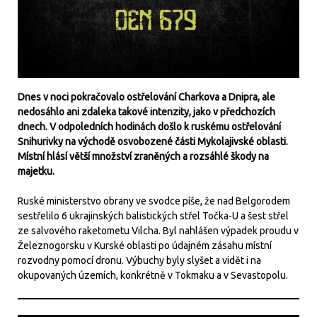
Dnes v noci pokračovalo ostřelování Charkova a Dnipra, ale
nedosáhlo ani zdaleka takové intenzity, jako v předchozích
dnech. V odpoledních hodinách došlo k ruskému ostřelování
Snihurivky na východě osvobozené části Mykolajivské oblasti.
Místní hlásí větší množství zraněných a rozsáhlé škody na
majetku.
Ruské ministerstvo obrany ve svodce píše, že nad Belgorodem
sestřelilo 6 ukrajinských balistických střel Točka-U a šest střel
ze salvového raketometu Vilcha. Byl nahlášen výpadek proudu v
Železnogorsku v Kurské oblasti po údajném zásahu místní
rozvodny pomocí dronu. Výbuchy byly slyšet a vidět i na
okupovaných územích, konkrétně v Tokmaku a v Sevastopolu.