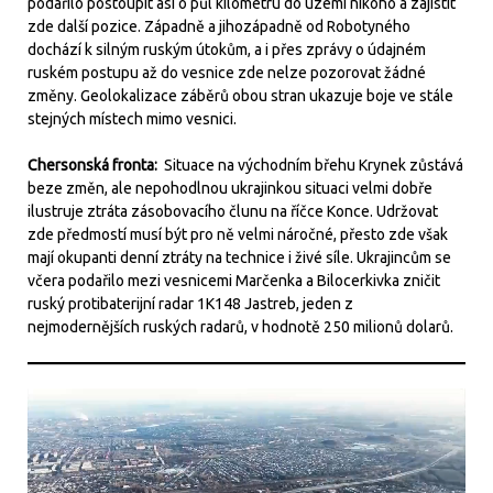
podařilo postoupit asi o půl kilometru do území nikoho a zajistit
zde další pozice. Západně a jihozápadně od Robotyného
dochází k silným ruským útokům, a i přes zprávy o údajném
ruském postupu až do vesnice zde nelze pozorovat žádné
změny. Geolokalizace záběrů obou stran ukazuje boje ve stále
stejných místech mimo vesnici.
Chersonská fronta:
Situace na východním břehu Krynek zůstává
beze změn, ale nepohodlnou ukrajinkou situaci velmi dobře
ilustruje ztráta zásobovacího člunu na říčce Konce. Udržovat
zde předmostí musí být pro ně velmi náročné, přesto zde však
mají okupanti denní ztráty na technice i živé síle. Ukrajincům se
včera podařilo mezi vesnicemi Marčenka a Bilocerkivka zničit
ruský protibaterijní radar 1K148 Jastreb, jeden z
nejmodernějších ruských radarů, v hodnotě 250 milionů dolarů.