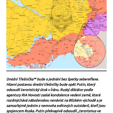
Dnešní Třešnička™ bude o jednání bez špetky sebereflexe.
Hlavní postavou dnešní třešničky bude opět Putin, který
odsoudil teroristický útok v Íránu. Ruský diktátor podle
agentury RIA Novosti zaslal kondolence vedení země, která
rozdmýchává náboženskou nenávist na Blízkém východě a je
samozřejmě jedním z nemnoha světových outsiderů, kteří jsou
spojencem Ruska. Putin překvapivě odsoudil „terorismus ve