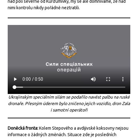
nad poli severně od Kurďumivky, my se ale domníváme, že nad
nimi kontrolu nikdy pořádně neztratili.
Ukrajinským speciálním silám se podařilo navést palbu na ruské
dronaře. Přesným úderem bylo zničeno jejich vozidlo, dron Zala
i samotní operátoři
Doněcká fronta:
Kolem Stepového a avdijivské koksovny nejsou
informace o žádných změnách. Situace zde je posledních