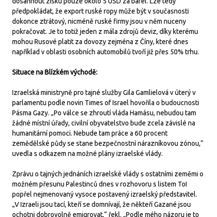
dosáhnout zisku pouze okolo 5 USD za barel. Lze tedy
předpokládat, že export ruské ropy může být v současnosti
dokonce ztrátový, nicméně ruské firmy jsou v něm nuceny
pokračovat. Je to totiž jeden z mála zdrojů deviz, díky kterému
mohou Rusové platit za dovozy zejména z Číny, které dnes
například v oblasti osobních automobilů tvoří již přes 50% trhu.
Situace na Blízkém východě:
Izraelská ministryně pro tajné služby Gila Gamlielová v úterý v
parlamentu podle novin Times of Israel hovořila o budoucnosti
Pásma Gazy. „Po válce se zhroutí vláda Hamásu, nebudou tam
žádné místní úřady, civilní obyvatelstvo bude zcela závislé na
humanitární pomoci. Nebude tam práce a 60 procent
zemědělské půdy se stane bezpečnostní nárazníkovou zónou,“
uvedla s odkazem na možné plány izraelské vlády.
Zprávu o tajných jednáních izraelské vlády s ostatními zeměmi o
možném přesunu Palestinců dnes v rozhovoru s listem ToI
popřel nejmenovaný vysoce postavený izraelský představitel.
„V Izraeli jsou tací, kteří se domnívají, že někteří Gazané jsou
ochotni dobrovolně emigrovat,“ řekl. „Podle mého názoru je to