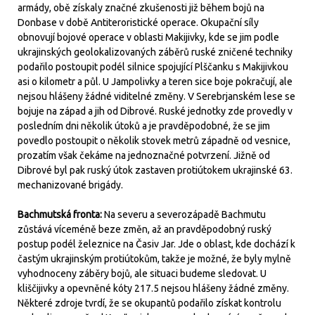
armády, obě získaly značné zkušenosti již během bojů na
Donbase v době Antiteroristické operace. Okupační síly
obnovují bojové operace v oblasti Makijivky, kde se jim podle
ukrajinských geolokalizovaných záběrů ruské zničené techniky
podařilo postoupit podél silnice spojující Plščanku s Makijivkou
asi o kilometr a půl. U Jampolivky a teren sice boje pokračují, ale
nejsou hlášeny žádné viditelné změny. V Serebrjanském lese se
bojuje na západ a jih od Dibrové. Ruské jednotky zde provedly v
posledním dni několik útoků a je pravděpodobné, že se jim
povedlo postoupit o několik stovek metrů západně od vesnice,
prozatím však čekáme na jednoznačné potvrzení. Jižně od
Dibrové byl pak ruský útok zastaven protiútokem ukrajinské 63.
mechanizované brigády.
Bachmutská fronta:
Na severu a severozápadě Bachmutu
zůstává víceméně beze změn, až an pravděpodobný ruský
postup podél železnice na Časiv Jar. Jde o oblast, kde dochází k
častým ukrajinským protiútokům, takže je možné, že byly mylně
vyhodnoceny záběry bojů, ale situaci budeme sledovat. U
kliščijivky a opevněné kóty 217.5 nejsou hlášeny žádné změny.
Některé zdroje tvrdí, že se okupantů podařilo získat kontrolu