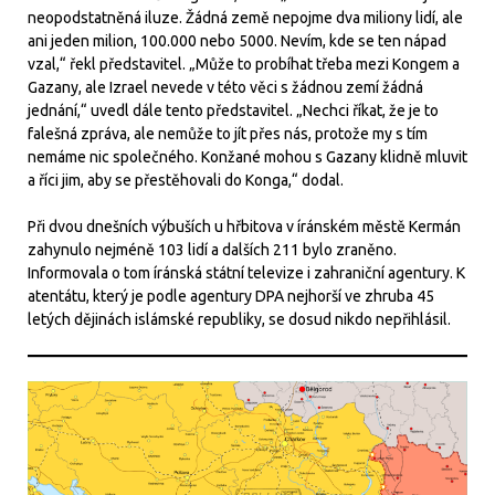
neopodstatněná iluze. Žádná země nepojme dva miliony lidí, ale
ani jeden milion, 100.000 nebo 5000. Nevím, kde se ten nápad
vzal,“ řekl představitel. „Může to probíhat třeba mezi Kongem a
Gazany, ale Izrael nevede v této věci s žádnou zemí žádná
jednání,“ uvedl dále tento představitel. „Nechci říkat, že je to
falešná zpráva, ale nemůže to jít přes nás, protože my s tím
nemáme nic společného. Konžané mohou s Gazany klidně mluvit
a říci jim, aby se přestěhovali do Konga,“ dodal.
Při dvou dnešních výbuších u hřbitova v íránském městě Kermán
zahynulo nejméně 103 lidí a dalších 211 bylo zraněno.
Informovala o tom íránská státní televize i zahraniční agentury. K
atentátu, který je podle agentury DPA nejhorší ve zhruba 45
letých dějinách islámské republiky, se dosud nikdo nepřihlásil.