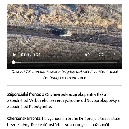
Dronaři 72. mechanizované brigády pokračují v ničení ruské
techniky i v novém roce
Záporožská fronta:
U Orichiva pokračují okupanti v tlaku
západně od Verbového, severovýchodně od Novoprokopovky a
západně od Robotyného.
Chersonská fronta:
Na východním břehu Dněpru je situace stále
beze změny. Ruské dělostřelectvo a drony se snaží zničit