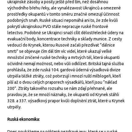
ukrajinské zásoby a posily ještě před tím, než dosáhnou
východního břehu řeky, ale vynalézavost Ukrajinců a omezené
prostředky okupantů v tomto směru značně omezují účinnost
podobných snah. Ruské situaci nepomáhá ani to, že zde kvůli
pokrytí ukrajinskou PVO stále nepracuje ruské frontové
letectvo. Podobně se Ukrajinci snaží cílit dělostřelecké údery na
evakuační body, koncentrace techniky a sklady munice. Z cesty
vedoucí do Krynek, kterou Rusové začali přezdívat “dálnice
smrti” se objevuje čím dál tím víc videí, které ukazují velké
množství zničené ruské techniky a mrtvých těl, která okupanti
očividně nemají možnost, nebo vůli odklízet. Britská tajná služba
prohlásila, že zde ruská 104. gardová úderná výsadková divize
utrpěla těžké ztráty, což potvrzují i mnozí ruští milblogeři, kteří
píší až o dvou celých praporech výsadkářů, kteří jsou “náklad
200”. Ztráty takového rozsahu se nám zdají přehnané, ale
pravdou je, že se množí náznaky, že okupanti od Krynek stáhli
328. a 337. výsadkový prapor kvůli doplnění ztrát, které u Krynek
utrpěly.
Ruská ekonomika:
Dnes poukážeme na některé nezdravé jevy, které se v ruské