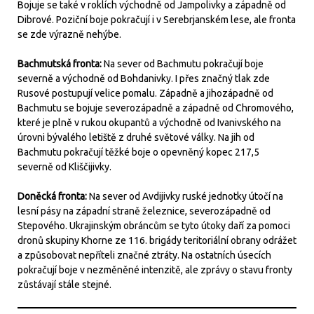
Bojuje se také v roklích východně od Jampolivky a západně od
Dibrové. Poziční boje pokračují i v Serebrjanském lese, ale fronta
se zde výrazně nehýbe.
Bachmutská fronta:
Na sever od Bachmutu pokračují boje
severně a východně od Bohdanivky. I přes značný tlak zde
Rusové postupují velice pomalu. Západně a jihozápadně od
Bachmutu se bojuje severozápadně a západně od Chromového,
které je plně v rukou okupantů a východně od Ivanivského na
úrovni bývalého letiště z druhé světové války. Na jih od
Bachmutu pokračují těžké boje o opevněný kopec 217,5
severně od Kliščijivky.
Doněcká fronta:
Na sever od Avdijivky ruské jednotky útočí na
lesní pásy na západní straně železnice, severozápadně od
Stepového. Ukrajinským obráncům se tyto útoky daří za pomoci
dronů skupiny Khorne ze 116. brigády teritoriální obrany odrážet
a způsobovat nepříteli značné ztráty. Na ostatních úsecích
pokračují boje v nezměněné intenzitě, ale zprávy o stavu fronty
zůstávají stále stejné.