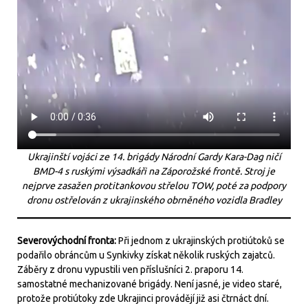
Ukrajinští vojáci ze 14. brigády Národní Gardy Kara-Dag ničí
BMD-4 s ruskými výsadkáři na Záporožské frontě. Stroj je
nejprve zasažen protitankovou střelou TOW, poté za podpory
dronu ostřelován z ukrajinského obrněného vozidla Bradley
Severovýchodní fronta:
Při jednom z ukrajinských protiútoků se
podařilo obráncům u Synkivky získat několik ruských zajatců.
Záběry z dronu vypustili ven příslušníci 2. praporu 14.
samostatné mechanizované brigády. Není jasné, je video staré,
protože protiútoky zde Ukrajinci provádějí již asi čtrnáct dní.