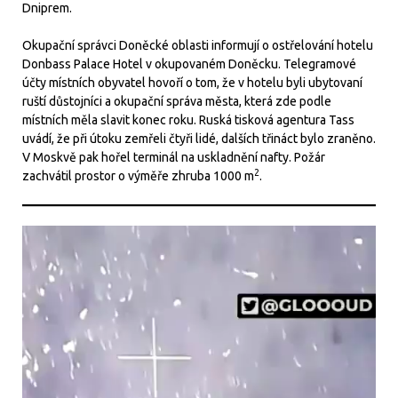
Dniprem.
Okupační správci Doněcké oblasti informují o ostřelování hotelu
Donbass Palace Hotel v okupovaném Doněcku. Telegramové
účty místních obyvatel hovoří o tom, že v hotelu byli ubytovaní
ruští důstojníci a okupační správa města, která zde podle
místních měla slavit konec roku. Ruská tisková agentura Tass
uvádí, že při útoku zemřeli čtyři lidé, dalších třináct bylo zraněno.
V Moskvě pak hořel terminál na uskladnění nafty. Požár
2
zachvátil prostor o výměře zhruba 1000 m
.