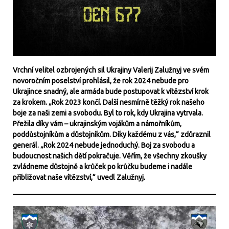
Vrchní velitel ozbrojených sil Ukrajiny Valerij Zalužnyj ve svém
novoročním poselství prohlásil, že rok 2024 nebude pro
Ukrajince snadný, ale armáda bude postupovat k vítězství krok
za krokem. „Rok 2023 končí. Další nesmírně těžký rok našeho
boje za naši zemi a svobodu. Byl to rok, kdy Ukrajina vytrvala.
Přežila díky vám – ukrajinským vojákům a námořníkům,
poddůstojníkům a důstojníkům. Díky každému z vás,“ zdůraznil
generál. „Rok 2024 nebude jednoduchý. Boj za svobodu a
budoucnost našich dětí pokračuje. Věřím, že všechny zkoušky
zvládneme důstojně a krůček po krůčku budeme i nadále
přibližovat naše vítězství,“ uvedl Zalužnyj.