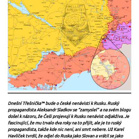
Dnešní Třešnička™ bude o české nenávisti k Rusku. Ruský
propagandista Aleksandr Sladkov se “zamyslel” a na svém blogu
došel k názoru, že Češi projevují k Rusku nenávist odjakživa. Je
fascinující, že mu trvalo dva roky na to přijít, ale je to ruský
propagandista, takže kde nic není, ani smrt nebere. Už Karel
Havlíček tvrdil, že odjel do Ruska jako Slovan a vrátil se jako