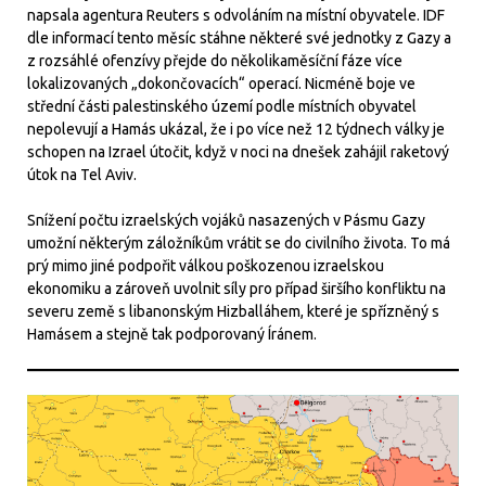
napsala agentura Reuters s odvoláním na místní obyvatele. IDF
dle informací tento měsíc stáhne některé své jednotky z Gazy a
z rozsáhlé ofenzívy přejde do několikaměsíční fáze více
lokalizovaných „dokončovacích“ operací. Nicméně boje ve
střední části palestinského území podle místních obyvatel
nepolevují a Hamás ukázal, že i po více než 12 týdnech války je
schopen na Izrael útočit, když v noci na dnešek zahájil raketový
útok na Tel Aviv.
Snížení počtu izraelských vojáků nasazených v Pásmu Gazy
umožní některým záložníkům vrátit se do civilního života. To má
prý mimo jiné podpořit válkou poškozenou izraelskou
ekonomiku a zároveň uvolnit síly pro případ širšího konfliktu na
severu země s libanonským Hizballáhem, které je spřízněný s
Hamásem a stejně tak podporovaný Íránem.