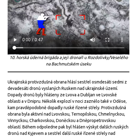
10. horská úderná brigáda a její dronaři u Rozdolivky/Veselého
na Bachmutském úseku
Ukrajinská protivzdušná obrana hlásí sestřel osmdesáti sedmi z
devadesáti dronů vyslaných Ruskem nad ukrajinské území.
Dopady dronů byly hlášeny ze Lvova a Dubljan ve Lvovské
oblasti a v Dnipru. Několik explozí v noci zaznělo také v Oděse,
kam pravděpodobně dopadly ruské řízené střely. Protivzdušná
obrana byla aktivní nad Lvovskou, Ternopilskou, Chmelnyckou,
Vinnyckou, Charkovskou, Doněckou a Dněpropetrovskou
oblastí. Během odpoledne pak byl hlášen výskyt dalších ruských
dronů nad Kyjevem a sestřel další ruské řízené střely nad