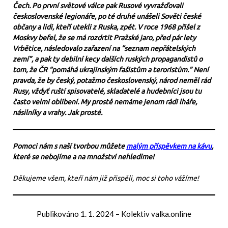
Čech. Po první světové válce pak Rusové vyvražďovali
československé legionáře, po té druhé unášeli Sověti české
občany a lidi, kteří utekli z Ruska, zpět. V roce 1968 přišel z
Moskvy befel, že se má rozdrtit Pražské jaro, před pár lety
Vrbětice, následovalo zařazení na “seznam nepřátelských
zemí”, a pak ty debilní kecy dalších ruských propagandistů o
tom, že ČR “pomáhá ukrajinským fašistům a teroristům.” Není
pravda, že by český, potažmo československý, národ neměl rád
Rusy, vždyť ruští spisovatelé, skladatelé a hudebníci jsou tu
často velmi oblíbení. My prostě nemáme jenom rádi lháře,
násilníky a vrahy. Jak prosté.
Pomoci nám s naší tvorbou můžete
malým příspěvkem na kávu
,
které se nebojíme a na množství nehledíme!
Děkujeme všem, kteří nám již přispěli, moc si toho vážíme!
Publikováno
1. 1. 2024
–
Kolektiv valka.online