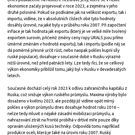
ekonomice začaly projevovat v roce 2023, a zejména v jeho
druhé polovině. Pokud se podíváme jak na velikost exportu, tak i
importu, vidíme, že v absolutních číslech obě tyto hodnoty
dosáhly úrovně, na jaké byly v průběhu roku 2007. Při započtení
inflace je tak hodnota jak exportu (který je ve velké míře tvořený
exportem surovin, přičemž změny ceny ropy URALS jsou přímo
úměrné změnám v hodnotě exportu), tak i importu (podle něj se
dá poměrně přesně určit růst, nebo naopak pokles kupní síly
ruské populace), dosahuje v současné době v Rusku výrazně
nižší úrovně, než před patnácti lety. Lze tedy říci, že se celkový
výkon ekonomiky přiblížil tomu, jaký byl v Rusku v devadesátých
letech.
Současně dochází celý rok 2023 k odlivu zahraničního kapitálu z
Ruska, což snižuje výkon ruského průmyslu. Maxima výroby bylo
dosaženo v květnu 2023, ale později již vidíme opět mírný
pokles a výkon průmyslu dnes dosahuje hodnot roku 2016 –
nelze tedy mluvit o nějaké zásadní mobilizaci průmyslu, a
nahrazování ztrát na frontě probíhá v drtivé míře pouze díky
opravám uložených kusů techniky. Odpovídá tomu například
produkce oceli, která je také na úrovni roku 2007. Ruský