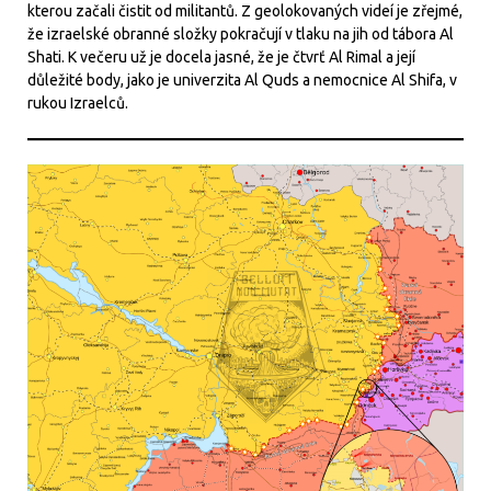
kterou začali čistit od militantů. Z geolokovaných videí je zřejmé,
že izraelské obranné složky pokračují v tlaku na jih od tábora Al
Shati. K večeru už je docela jasné, že je čtvrť Al Rimal a její
důležité body, jako je univerzita Al Quds a nemocnice Al Shifa, v
rukou Izraelců.