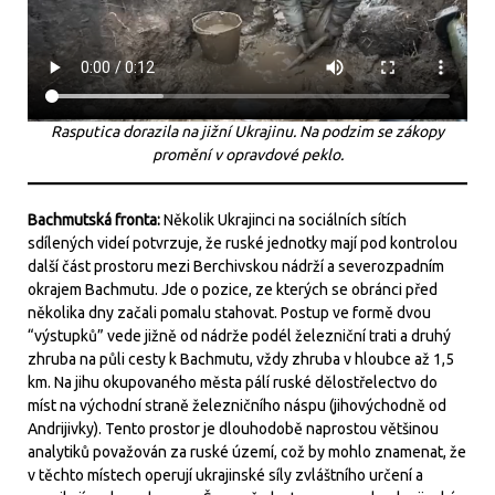
Rasputica dorazila na jižní Ukrajinu. Na podzim se zákopy
promění v opravdové peklo.
Bachmutská fronta:
Několik Ukrajinci na sociálních sítích
sdílených videí potvrzuje, že ruské jednotky mají pod kontrolou
další část prostoru mezi Berchivskou nádrží a severozpadním
okrajem Bachmutu. Jde o pozice, ze kterých se obránci před
několika dny začali pomalu stahovat. Postup ve formě dvou
“výstupků” vede jižně od nádrže podél železniční trati a druhý
zhruba na půli cesty k Bachmutu, vždy zhruba v hloubce až 1,5
km. Na jihu okupovaného města pálí ruské dělostřelectvo do
míst na východní straně železničního náspu (jihovýchodně od
Andrijivky). Tento prostor je dlouhodobě naprostou většinou
analytiků považován za ruské území, což by mohlo znamenat, že
v těchto místech operují ukrajinské síly zvláštního určení a