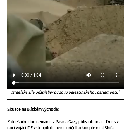
Izraelské síly odstřelily budovu palestinského „parlamentu“
Situace na Blízkém východě:
Z dnešního dne nemáme z Pásma Gazy příliš informací. Dnes v
noci vojáci IDF vstoupili do nemocničního komplexu al Shifa,