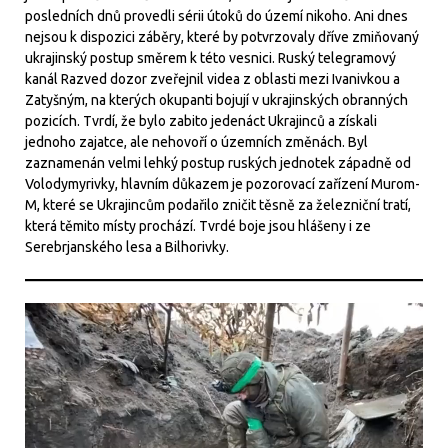
posledních dnů provedli sérii útoků do území nikoho. Ani dnes
nejsou k dispozici záběry, které by potvrzovaly dříve zmiňovaný
ukrajinský postup směrem k této vesnici. Ruský telegramový
kanál Razved dozor zveřejnil videa z oblasti mezi Ivanivkou a
Zatyšným, na kterých okupanti bojují v ukrajinských obranných
pozicích. Tvrdí, že bylo zabito jedenáct Ukrajinců a získali
jednoho zajatce, ale nehovoří o územních změnách. Byl
zaznamenán velmi lehký postup ruských jednotek západně od
Volodymyrivky, hlavním důkazem je pozorovací zařízení Murom-
M, které se Ukrajincům podařilo zničit těsně za železniční tratí,
která těmito místy prochází. Tvrdé boje jsou hlášeny i ze
Serebrjanského lesa a Bilhorivky.