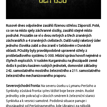
Rusové dnes odpoledne zasáhli řízenou střelou Záporoží. Poté,
co se na místo sjely záchranné složky, zasáhli stejné místo
podruhé. Prozatím se ví o dvou mrtvých a třech zraněných
záchranářích a 4 zraněných civilistech. Další ruský raketový úder
jednoho člověka zabil a dva zranil v Selidovém v Doněcké
oblasti. POužity byly pravděpodobně upravené střely z
protiletadlového systému S-300. Místní správa hovoří nejméně o
čtyřech explozích. V ruském Kurganinsku na jihozápadě země
došlo k požáru kasáren ruských jednotek, domovské základny
242. samostatného mostního železničního a 211. samostatného
železničního mechanizovaného praporu.
Severovýchodní fronta:
Na severu úseku u Lymanu Peršoho a
Synkivky zůstává fronta i přes těžké boje beze změn. Ruské
jednotky zde pokračují v útocích směrem k železniční stanici
Synkivka a k vesnici samotné. Podobná situace panuje i
jihozápadně od Peršotravnevého, kde Ukrajinci za několik