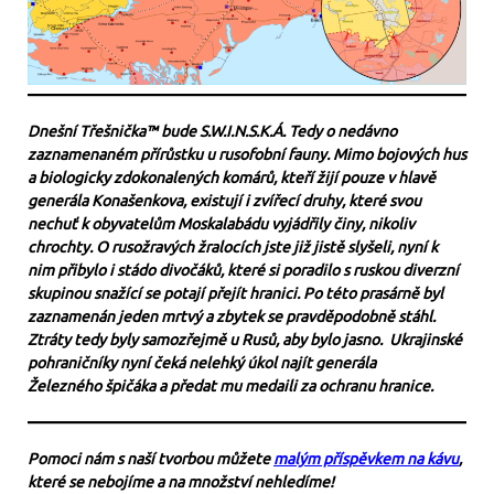
Dnešní Třešnička™ bude S.W.I.N.S.K.Á. Tedy o nedávno
zaznamenaném přírůstku u rusofobní fauny. Mimo bojových hus
a biologicky zdokonalených komárů, kteří žijí pouze v hlavě
generála Konašenkova, existují i zvířecí druhy, které svou
nechuť k obyvatelům Moskalabádu vyjádřily činy, nikoliv
chrochty. O rusožravých žralocích jste již jistě slyšeli, nyní k
nim přibylo i stádo divočáků, které si poradilo s ruskou diverzní
skupinou snažící se potají přejít hranici. Po této prasárně byl
zaznamenán jeden mrtvý a zbytek se pravděpodobně stáhl.
Ztráty tedy byly samozřejmě u Rusů, aby bylo jasno. Ukrajinské
pohraničníky nyní čeká nelehký úkol najít generála
Železného špičáka a předat mu medaili za ochranu hranice.
Pomoci nám s naší tvorbou můžete
malým příspěvkem na kávu
,
které se nebojíme a na množství nehledíme!