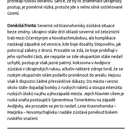
pronikají ruskou obranou. Šance, že by to znamenalo ukrajinský
postup, je poměrně nízká, protože jde o velmi silně ostřelované
území.
Doněcká fronta:
Severně od Krasnohorivky zůstává situace
beze změny. Ukrajinci stále drží oblasti severně od železniční
trati mezi Očeretyným a Novobachmutivkou, ale komplikace
nastávají západně od vesnice, kde boje dosáhly Stepového, jak
potvrzují záběry z dronů. Prozatím se zdá, že boje probíhají v
jeho východní části, ale nejspíše se zde okupantům stále nedaří
uchytit, postup je však jasně patrný. Koksovna v Avdijivce
zůstává v Ukrajinských rukou, ačkoliv některé zdroje tvrdí, že se
ruským okupačním silám podařilo proniknout do areálu. Nejsou
však k dispozici žádné přesvědčivé důkazy. Do města i vesnic
okolo stále dopadají bomby z ruských náletů a stoupá intenzita
ruských útoků na jihu a jihozápadě města. Jejich hlavním cílem je
ruská snaha postoupit k Sjeverémua Tonenkému na západě
Avdijivky, ale prozatím se jim to nedaří. Linie Krasnohorivka –
Marjinka – Novomychajlivka i nadále zůstává poněkud bokem
ruského snažení.