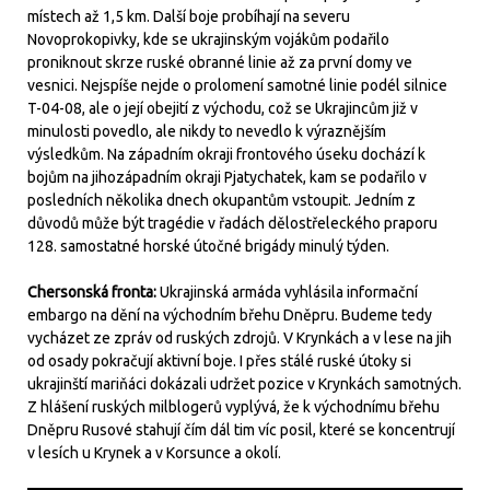
místech až 1,5 km. Další boje probíhají na severu
Novoprokopivky, kde se ukrajinským vojákům podařilo
proniknout skrze ruské obranné linie až za první domy ve
vesnici. Nejspíše nejde o prolomení samotné linie podél silnice
T-04-08, ale o její obejití z východu, což se Ukrajincům již v
minulosti povedlo, ale nikdy to nevedlo k výraznějším
výsledkům. Na západním okraji frontového úseku dochází k
bojům na jihozápadním okraji Pjatychatek, kam se podařilo v
posledních několika dnech okupantům vstoupit. Jedním z
důvodů může být tragédie v řadách dělostřeleckého praporu
128. samostatné horské útočné brigády minulý týden.
Chersonská fronta:
Ukrajinská armáda vyhlásila informační
embargo na dění na východním břehu Dněpru. Budeme tedy
vycházet ze zpráv od ruských zdrojů. V Krynkách a v lese na jih
od osady pokračují aktivní boje. I přes stálé ruské útoky si
ukrajinští mariňáci dokázali udržet pozice v Krynkách samotných.
Z hlášení ruských milblogerů vyplývá, že k východnímu břehu
Dněpru Rusové stahují čím dál tim víc posil, které se koncentrují
v lesích u Krynek a v Korsunce a okolí.