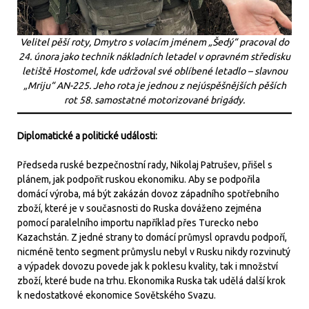
Velitel pěší roty, Dmytro s volacím jménem „Šedý“ pracoval do
24. února jako technik nákladních letadel v opravném středisku
letiště Hostomel, kde udržoval své oblíbené letadlo – slavnou
„Mriju“ AN-225. Jeho rota je jednou z nejúspěšnějších pěších
rot 58. samostatné motorizované brigády.
Diplomatické a politické události:
Předseda ruské bezpečnostní rady, Nikolaj Patrušev, přišel s
plánem, jak podpořit ruskou ekonomiku. Aby se podpořila
domácí výroba, má být zakázán dovoz západního spotřebního
zboží, které je v současnosti do Ruska dováženo zejména
pomocí paralelního importu například přes Turecko nebo
Kazachstán. Z jedné strany to domácí průmysl opravdu podpoří,
nicméně tento segment průmyslu nebyl v Rusku nikdy rozvinutý
a výpadek dovozu povede jak k poklesu kvality, tak i množství
zboží, které bude na trhu. Ekonomika Ruska tak udělá další krok
k nedostatkové ekonomice Sovětského Svazu.