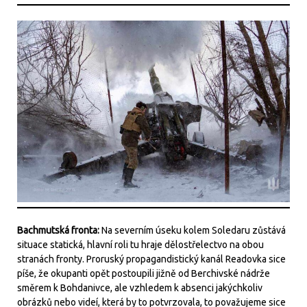
Bachmutská fronta:
Na severním úseku kolem Soledaru zůstává
situace statická, hlavní roli tu hraje dělostřelectvo na obou
stranách fronty. Proruský propagandistický kanál Readovka sice
píše, že okupanti opět postoupili jižně od Berchivské nádrže
směrem k Bohdanivce, ale vzhledem k absenci jakýchkoliv
obrázků nebo videí, která by to potvrzovala, to považujeme sice