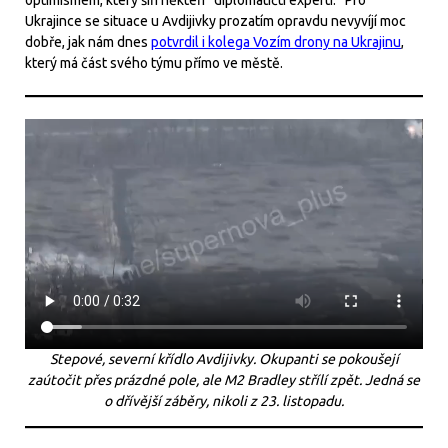
Ukrajince se situace u Avdijivky prozatím opravdu nevyvíjí moc
dobře, jak nám dnes
potvrdil i kolega Vozím drony na Ukrajinu
,
který má část svého týmu přímo ve městě.
Stepové, severní křídlo Avdijivky. Okupanti se pokoušejí
zaútočit přes prázdné pole, ale M2 Bradley střílí zpět. Jedná se
o dřívější záběry, nikoli z 23. listopadu.