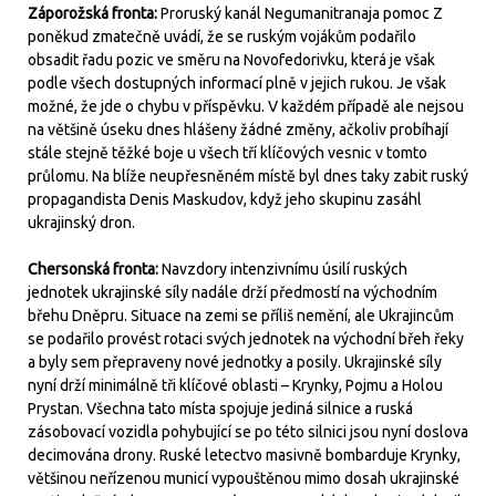
Záporožská fronta:
Proruský kanál Negumanitranaja pomoc Z
poněkud zmatečně uvádí, že se ruským vojákům podařilo
obsadit řadu pozic ve směru na Novofedorivku, která je však
podle všech dostupných informací plně v jejich rukou. Je však
možné, že jde o chybu v příspěvku. V každém případě ale nejsou
na většině úseku dnes hlášeny žádné změny, ačkoliv probíhají
stále stejně těžké boje u všech tří klíčových vesnic v tomto
průlomu. Na blíže neupřesněném místě byl dnes taky zabit ruský
propagandista Denis Maskudov, když jeho skupinu zasáhl
ukrajinský dron.
Chersonská fronta:
Navzdory intenzivnímu úsilí ruských
jednotek ukrajinské síly nadále drží předmostí na východním
břehu Dněpru. Situace na zemi se příliš nemění, ale Ukrajincům
se podařilo provést rotaci svých jednotek na východní břeh řeky
a byly sem přepraveny nové jednotky a posily. Ukrajinské síly
nyní drží minimálně tři klíčové oblasti – Krynky, Pojmu a Holou
Prystan. Všechna tato místa spojuje jediná silnice a ruská
zásobovací vozidla pohybující se po této silnici jsou nyní doslova
decimována drony. Ruské letectvo masivně bombarduje Krynky,
většinou neřízenou municí vypouštěnou mimo dosah ukrajinské