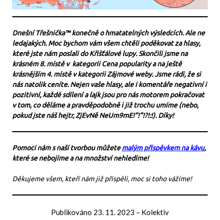
Dnešní Třešnička™ konečně o hmatatelných výsledcích. Ale ne
ledajakých. Moc bychom vám všem chtěli poděkovat za hlasy,
které jste nám poslali do Křišťálové lupy. Skončili jsme na
krásném 8. místě v kategorii Cena popularity a na ještě
krásnějším 4. místě v kategorii Zájmové weby. Jsme rádi, že si
nás natolik ceníte. Nejen vaše hlasy, ale i komentáře negativní i
pozitivní, každé sdílení a lajk jsou pro nás motorem pokračovat
v tom, co děláme a pravděpodobně i již trochu umíme (nebo,
pokud jste náš hejtr, ZjEvNě NeUm9mE!”!”!?!:!). Díky!
Pomoci nám s naší tvorbou můžete
malým příspěvkem na kávu
,
které se nebojíme a na množství nehledíme!
Děkujeme všem, kteří nám již přispěli, moc si toho vážíme!
Publikováno
23. 11. 2023
–
Kolektiv