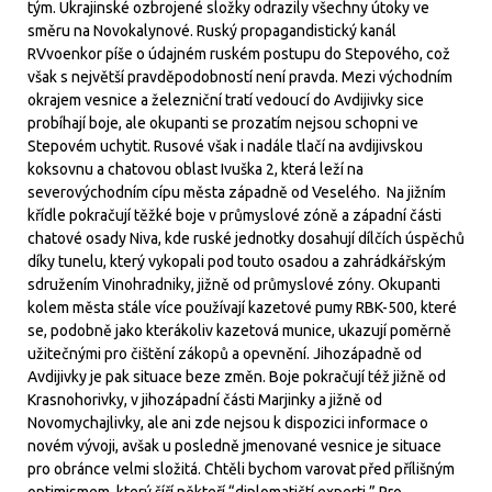
tým. Ukrajinské ozbrojené složky odrazily všechny útoky ve
směru na Novokalynové. Ruský propagandistický kanál
RVvoenkor píše o údajném ruském postupu do Stepového, což
však s největší pravděpodobností není pravda. Mezi východním
okrajem vesnice a železniční tratí vedoucí do Avdijivky sice
probíhají boje, ale okupanti se prozatím nejsou schopni ve
Stepovém uchytit. Rusové však i nadále tlačí na avdijivskou
koksovnu a chatovou oblast Ivuška 2, která leží na
severovýchodním cípu města západně od Veselého. Na jižním
křídle pokračují těžké boje v průmyslové zóně a západní části
chatové osady Niva, kde ruské jednotky dosahují dílčích úspěchů
díky tunelu, který vykopali pod touto osadou a zahrádkářským
sdružením Vinohradniky, jižně od průmyslové zóny. Okupanti
kolem města stále více používají kazetové pumy RBK-500, které
se, podobně jako kterákoliv kazetová munice, ukazují poměrně
užitečnými pro čištění zákopů a opevnění. Jihozápadně od
Avdijivky je pak situace beze změn. Boje pokračují též jižně od
Krasnohorivky, v jihozápadní části Marjinky a jižně od
Novomychajlivky, ale ani zde nejsou k dispozici informace o
novém vývoji, avšak u posledně jmenované vesnice je situace
pro obránce velmi složitá. Chtěli bychom varovat před přílišným
optimismem, který šíří někteří “diplomatičtí experti.” Pro