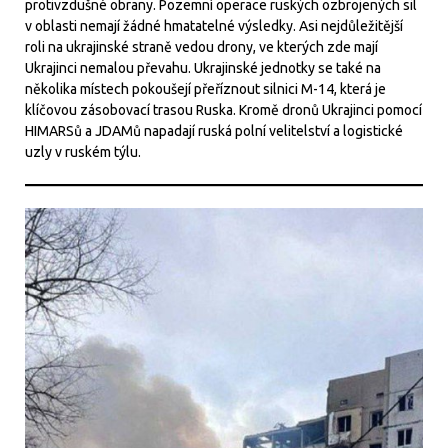
protivzdušné obrany. Pozemní operace ruských ozbrojených sil
v oblasti nemají žádné hmatatelné výsledky. Asi nejdůležitější
roli na ukrajinské straně vedou drony, ve kterých zde mají
Ukrajinci nemalou převahu. Ukrajinské jednotky se také na
několika místech pokoušejí přeříznout silnici M-14, která je
klíčovou zásobovací trasou Ruska. Kromě dronů Ukrajinci pomocí
HIMARSů a JDAMů napadají ruská polní velitelství a logistické
uzly v ruském týlu.