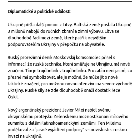
Diplomatické a politické události:
Ukrajině přišla další pomoc z Litvy. Baltská země poslala Ukrajině
3 milionů nábojů do ručních zbraní a zimní výbavu. Litva se
dlouhodobě řadí mezi země, které patří k největším
podporovatelům Ukrajiny v přepočtu na obyvatele.
Ruský prorežimní deník Moskovskij komsomolec přišel s
informací, že ruská technika, která směřuje na Ukrajinu, má nové
značení. Tím je trojúhelník v trojúhelníku. Prozatím není jasné, co
přesně má symbolizovat, ale je možné, že může jít o nové
taktické značení, pro možnou novou ofenzívu na severovýchodě
Ukrajiny. Ruské síly se zde dlouhodobě snaží dostat k řece
Oskil.
Nový argentinský prezident Javier Milei nabídl svému
ukrajinskému protějšku Zelenskému možnost konání mírového
summitu s dalšími latinskoamerickými zeměmi. Ten Mileimu
poděkoval za “jasné vyjádření podpory” v souvislosti s ruskou
invazí na Ukrajině.