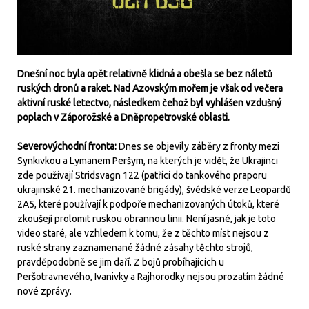
Dnešní noc byla opět relativně klidná a obešla se bez náletů
ruských dronů a raket. Nad Azovským mořem je však od večera
aktivní ruské letectvo, následkem čehož byl vyhlášen vzdušný
poplach v Záporožské a Dněpropetrovské oblasti.
Severovýchodní fronta:
Dnes se objevily záběry z fronty mezi
Synkivkou a Lymanem Peršym, na kterých je vidět, že Ukrajinci
zde používají Stridsvagn 122 (patřící do tankového praporu
ukrajinské 21. mechanizované brigády), švédské verze Leopardů
2A5, které používají k podpoře mechanizovaných útoků, které
zkoušejí prolomit ruskou obrannou linii. Není jasné, jak je toto
video staré, ale vzhledem k tomu, že z těchto míst nejsou z
ruské strany zaznamenané žádné zásahy těchto strojů,
pravděpodobně se jim daří. Z bojů probíhajících u
Peršotravnevého, Ivanivky a Rajhorodky nejsou prozatím žádné
nové zprávy.