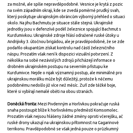
za možné, ale spíše nepravděpodobné. Vesnice je krytá z pozic
na svém západním okraji, kde se zvedá poměrně prudký svah,
který poskytuje ukrajinským obráncům výborný přehled o situaci
okolo. Na jihu Bachmutu je situace stále stejná. Ukrajinské
jednotky jsou v defenzívě podél železnice spojující Bachmut s
Kurďumivkou. Ukrajinské zdroje hlásí odražené ruské útoky u
Andrijivky 3. útočnou brigádou, ale je pravděpodobné, že se zde
podařilo okupantům získat kontrolu nad částí železničního
náspu. Prozatím však není k dispozici vizuální potvrzení. Z
několika na sobě nezávislých zdrojů přicházejí informace o
drobném ukrajinském postupu na severním přístupu ke
Kurďumivce. Nejde o nijak významný postup, ale minimálně pro
ukrajinskou morálku může být důležitý, protože k něčemu
podobnému nedošlo již více než měsíc. Zuří zde těžké boje,
které si vybírají nemalé oběti na obou stranách.
Doněcká fronta:
Mezi Pivdenným a Horlivkou pokračuje ruská
snaha postoupit blíže k horlivskému předměstí Komsomolec.
Prozatím však nejsou hlášeny žádné změny oproti včerejšku, ač
ruské drony ukazují na ukrajinskou přítomnost na Gagarinově
terrikonu. Pravděpodobně se však jedná pouze o průzkumný