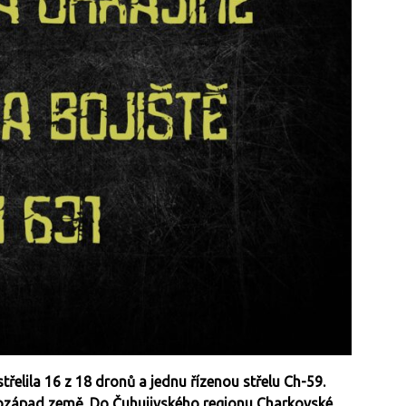
řelila 16 z 18 dronů a jednu řízenou střelu Ch-59.
hozápad země. Do Čuhujivského regionu Charkovské