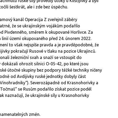
chmutu ruské síly provedly útoky u Kliščijivky a byli
čili šestkrát, ale i zde bez úspěchu.
amový kanál Operacija Z zveřejnil záběry
patrné, že se ukrajinským vojákům podařilo
od Pivdenného, směrem k okupované Horlivce. Za
za linií území okupovaného před 24. únorem 2022.
 není to však nejspíše pravda a je pravděpodobné, že
jivky pokračují Rusové v tlaku na pozice Ukrajinců.
nali železniční svah a snaží se vstoupit do
dokázali ohrozit silnici O-05-42, po které jsou
uské útočné skupiny bez podpory těžké techniky ničeny
odně od Avdijivky ruské jednotky dobyly část
 „Vinohradniky“). Severozápadně od Krasnohorivky a
„Točmaš“ se Rusům podařilo získat pozice podél
ak naznačují, že ukrajinské síly u Krasnohorivky
aznamenatelných změn.