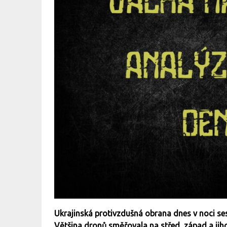
Ukrajinská protivzdušná obrana dnes v noci sest
Většina dronů směřovala na střed, západ a ji