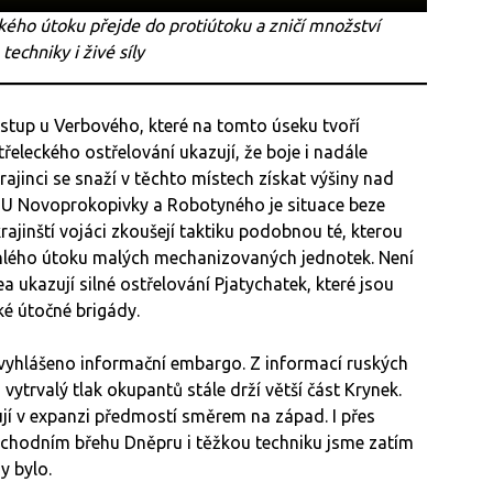
kého útoku přejde do protiútoku a zničí množství
techniky i živé síly
ostup u Verbového, které na tomto úseku tvoří
řeleckého ostřelování ukazují, že boje i nadále
rajinci se snaží v těchto místech získat výšiny nad
u. U Novoprokopivky a Robotyného je situace beze
rajinští vojáci zkoušejí taktiku podobnou té, kterou
chlého útoku malých mechanizovaných jednotek. Není
a ukazují silné ostřelování Pjatychatek, které jsou
é útočné brigády.
e vyhlášeno informační embargo. Z informací ruských
s vytrvalý tlak okupantů stále drží větší část Krynek.
ují v expanzi předmostí směrem na západ. I přes
východním břehu Dněpru i těžkou techniku jsme zatím
y bylo.