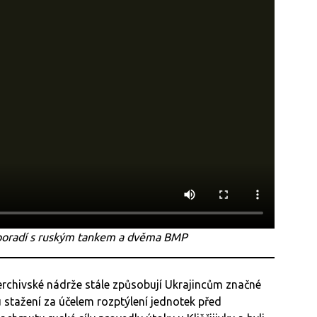
 poradí s ruským tankem a dvěma BMP
Berchivské nádrže stále způsobují Ukrajincům značné
mu stažení za účelem rozptýlení jednotek před