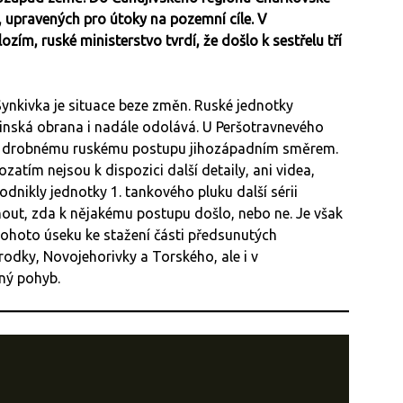
, upravených pro útoky na pozemní cíle. V
ím, ruské ministerstvo tvrdí, že došlo k sestřelu tří
 Synkivka je situace beze změn. Ruské jednotky
ajinská obrana i nadále odolává. U Peršotravnevého
 k drobnému ruskému postupu jihozápadním směrem.
zatím nejsou k dispozici další detaily, ani videa,
odnikly jednotky 1. tankového pluku další sérii
nout, zda k nějakému postupu došlo, nebo ne. Je však
ohoto úseku ke stažení části předsunutých
orodky, Novojehorivky a Torského, ale i v
dný pohyb.