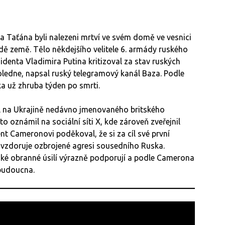
a Taťána byli nalezeni mrtví ve svém domě ve vesnici
adě země. Tělo někdejšího velitele 6. armády ruského
zidenta Vladimira Putina kritizoval za stav ruských
oledne, napsal ruský telegramový kanál Baza. Podle
ka už zhruba týden po smrti.
al na Ukrajině nedávno jmenovaného britského
o oznámil na sociální síti X, kde zároveň zveřejnil
nt Cameronovi poděkoval, že si za cíl své první
rá vzdoruje ozbrojené agresi sousedního Ruska.
nské obranné úsilí výrazně podporují a podle Camerona
 budoucna.