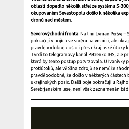
oblasti dopadlo několik střel ze systému S-300
okupovaném Sevastopolu došlo k několika exploz
dronů nad městem.
Severovýchodní fronta:
Na linii Lyman Peršyj –
pokračují v bojích ve směru na vesnici, ale ukr
pravděpodobně došlo i přes ukrajinské útoky
Tvrdí to telegramový kanál Petrenko IHS, ale pro
která by tento postup potvrzovala. U Ivanivky p
protiútoků, ale většina zdrojů se nemůže shod
pravděpodobné, že došlo v některých částech t
ukrajinských pozic. Další boje pokračují u Rajh
Serebrjanském lese, není však zaznamenán žá