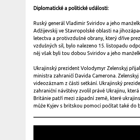
Diplomatické a politické události:
Ruský generál Vladimir Sviridov a jeho manželk
Adžijevskij ve Stavropolské oblasti na jihozáp
letectva a protivzdušné obrany, který dříve pre
vzdušných sil, bylo nalezeno 15. listopadu odp
něj však byli tou dobou Sviridov a jeho manžel
Ukrajinský prezident Volodymyr Zelenskyj přij
ministra zahraničí Davida Camerona. Zelenskyj t
videozáznam z části setkání. Ukrajinský prezide
zahraniční návštěvy zvolil právě Ukrajinu, kte
Británie patří mezi západní země, které ukraji
může Kyjev s britskou pomocí počítat také do