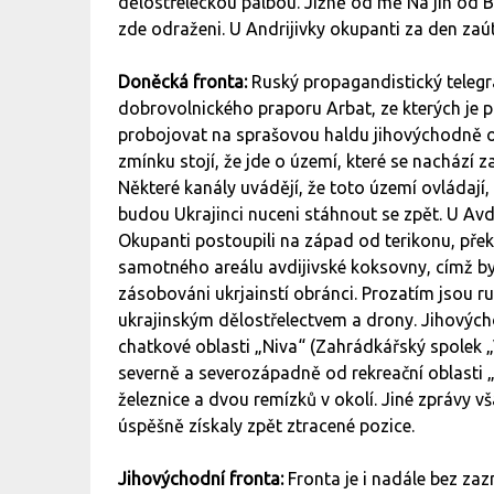
dělostřeleckou palbou. Jižně od mě Na jih od Ba
zde odraženi. U Andrijivky okupanti za den zaúto
Doněcká fronta:
Ruský propagandistický telegr
dobrovolnického praporu Arbat, ze kterých je 
probojovat na sprašovou haldu jihovýchodně 
zmínku stojí, že jde o území, které se nachází 
Některé kanály uvádějí, že toto území ovládají,
budou Ukrajinci nuceni stáhnout se zpět. U Avdi
Okupanti postoupili na západ od terikonu, překo
samotného areálu avdijivské koksovny, címž by 
zásobováni ukrjainstí obránci. Prozatím jsou r
ukrajinským dělostřelectvem a drony. Jihových
chatkové oblasti „Niva“ (Zahrádkářský spolek
severně a severozápadně od rekreační oblasti 
železnice a dvou remízků v okolí. Jiné zprávy vš
úspěšně získaly zpět ztracené pozice.
Jihovýchodní fronta:
Fronta je i nadále bez z