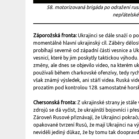
58. motorizovaná brigáda po odražení rus
nepřátelské 
Záporožská fronta:
Ukrajinci se dále snaží o p
momentálně hlavní ukrajinský cíl. Záběry dělost
probíhají severně od západní části vesnice a Uk
vesnicí, které by jim poskytly taktickou výhod
změny, ale dnes se objevilo video, na kterém uk
používali během charkovské ofenzívy, tedy ry
však známý výsledek, ani stáří videa. Ruská vide
prozatím pod kontrolou 128. samostatné horsk
Chersonská fronta:
Z ukrajinské strany je stál
zdrojů se dá vyčíst, že ukrajinští bojovníci i pře
Zároveň Rusové přiznávají, že Ukrajinci pokrač
opakované tvrzení Rusů, že mají Ukrajinci na 
neviděli jediný důkaz, že by tomu tak doopravd