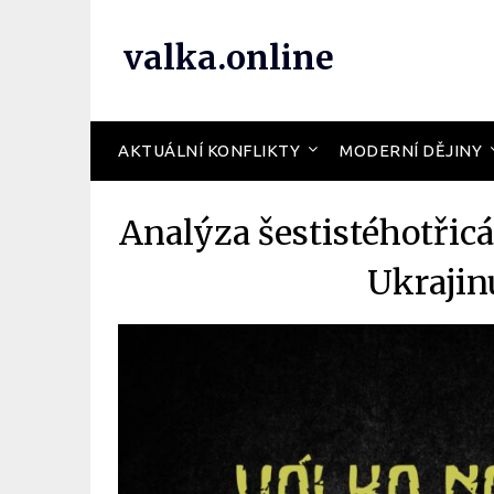
valka.online
AKTUÁLNÍ KONFLIKTY
MODERNÍ DĚJINY
Analýza šestistéhotřic
Ukrajin