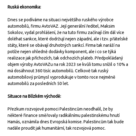
Ruská ekonomika:
Dnes se podíváme na situaci největšího ruského výrobce
automobilů, firmu AvtoVAZ. Její generální ředitel, Maksim
Sokolov, vydal prohlášení, že na tuto firmu začínají čím dál více
doléhat sankce, které dodržují nejen západní, ale i tzv. přátelské
státy, které se obávají druhotných sankcí. Firma tak naráží na
potíže nejen ohledně dodávky komponent, ale i co se týká
realizace jak příchozích, tak odchozích plateb. Předpokládaný
objem výroby AvtoVAZu na rok 2023 se kvůli tomu snížil o 10% a
má dosáhnout 360 tisíc automobilů. Celkově tak ruský
automobilový průmysl vyprodukuje v tomto roce nejméně
automobilů za posledních 50 let.
Situace na Blízkém východě:
Přezkum rozvojové pomoci Palestincům neodhalil, že by
některé finance směřovaly radikálnímu palestinskému hnutí
Hamás, oznámila dnes Evropská komise. Palestincům tak bude
nadále proudit jak humanitární, tak rozvojová pomoc.