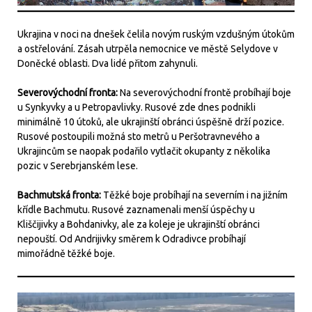
Ukrajina v noci na dnešek čelila novým ruským vzdušným útokům
a ostřelování. Zásah utrpěla nemocnice ve městě Selydove v
Doněcké oblasti. Dva lidé přitom zahynuli.
Severovýchodní fronta:
Na severovýchodní frontě probíhají boje
u Synkyvky a u Petropavlivky. Rusové zde dnes podnikli
minimálně 10 útoků, ale ukrajinští obránci úspěšně drží pozice.
Rusové postoupili možná sto metrů u Peršotravnevého a
Ukrajincům se naopak podařilo vytlačit okupanty z několika
pozic v Serebrjanském lese.
Bachmutská fronta:
Těžké boje probíhají na severním i na jižním
křídle Bachmutu. Rusové zaznamenali menší úspěchy u
Kliščijivky a Bohdanivky, ale za koleje je ukrajinští obránci
nepouští. Od Andrijivky směrem k Odradivce probíhají
mimořádně těžké boje.