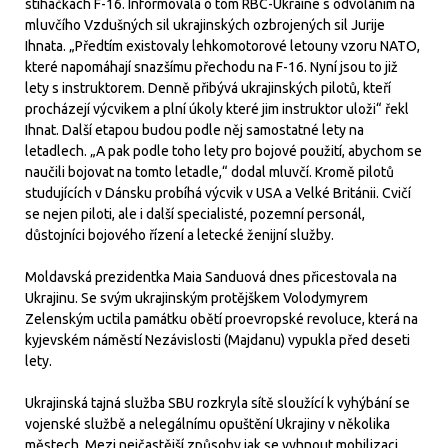
stíhačkách F-16. Informovala o tom RBC-Ukraine s odvoláním na
mluvčího Vzdušných sil ukrajinských ozbrojených sil Jurije
Ihnata. „Předtím existovaly lehkomotorové letouny vzoru NATO,
které napomáhají snazšímu přechodu na F-16. Nyní jsou to již
lety s instruktorem. Denně přibývá ukrajinských pilotů, kteří
procházejí výcvikem a plní úkoly které jim instruktor uloži“ řekl
Ihnat. Další etapou budou podle něj samostatné lety na
letadlech. „A pak podle toho lety pro bojové použití, abychom se
naučili bojovat na tomto letadle,“ dodal mluvčí. Kromě pilotů
studujících v Dánsku probíhá výcvik v USA a Velké Británii. Cvičí
se nejen piloti, ale i další specialisté, pozemní personál,
důstojníci bojového řízení a letecké ženijní služby.
Moldavská prezidentka Maia Sanduová dnes přicestovala na
Ukrajinu. Se svým ukrajinským protějškem Volodymyrem
Zelenským uctila památku obětí proevropské revoluce, která na
kyjevském náměstí Nezávislosti (Majdanu) vypukla před deseti
lety.
Ukrajinská tajná služba SBU rozkryla sítě sloužící k vyhýbání se
vojenské službě a nelegálnímu opuštění Ukrajiny v několika
městech. Mezi nejčastější způsoby jak se vyhnout mobilizaci