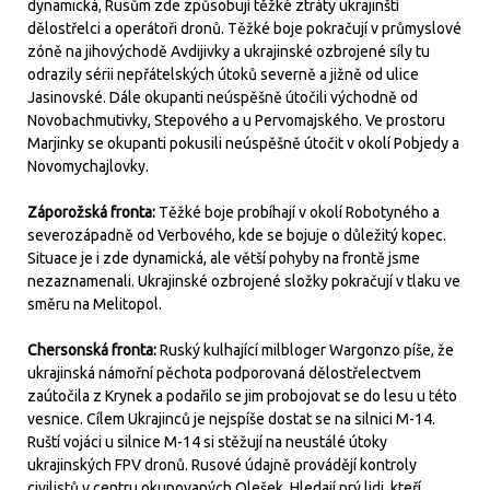
dynamická, Rusům zde způsobují těžké ztráty ukrajinští
dělostřelci a operátoři dronů. Těžké boje pokračují v průmyslové
zóně na jihovýchodě Avdijivky a ukrajinské ozbrojené síly tu
odrazily sérii nepřátelských útoků severně a jižně od ulice
Jasinovské. Dále okupanti neúspěšně útočili východně od
Novobachmutivky, Stepového a u Pervomajského. Ve prostoru
Marjinky se okupanti pokusili neúspěšně útočit v okolí Pobjedy a
Novomychajlovky.
Záporožská fronta:
Těžké boje probíhají v okolí Robotyného a
severozápadně od Verbového, kde se bojuje o důležitý kopec.
Situace je i zde dynamická, ale větší pohyby na frontě jsme
nezaznamenali. Ukrajinské ozbrojené složky pokračují v tlaku ve
směru na Melitopol.
Chersonská fronta:
Ruský kulhající milbloger Wargonzo píše, že
ukrajinská námořní pěchota podporovaná dělostřelectvem
zaútočila z Krynek a podařilo se jim probojovat se do lesu u této
vesnice. Cílem Ukrajinců je nejspíše dostat se na silnici M-14.
Ruští vojáci u silnice M-14 si stěžují na neustálé útoky
ukrajinských FPV dronů. Rusové údajně provádějí kontroly
civilistů v centru okupovaných Olešek. Hledají prý lidi, kteří