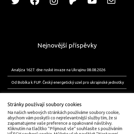
Nejnovější příspěvky
Analýza 1627. dne ruské invaze na Ukrajinu 08.08.2026
Od Bobíka k FUP. Český energetický uzel pro ukrajinské jednotky
Analýza 1626. dne ruské invaze na Ukrajinu 07.08.2026
Stránky používají soubory cookies
Na našich webových stránkách používáme soubory cookie,
abychom vám poskytli co nejrelevantnější služby tím, že si
zapamatujeme vaše preference a opakované návštěvy.
Kliknutím na tlačítko "Přijmout vše" souhlasíte s používáním
VŠECH souborů cookie. Můžete však navštívit "Nastavení