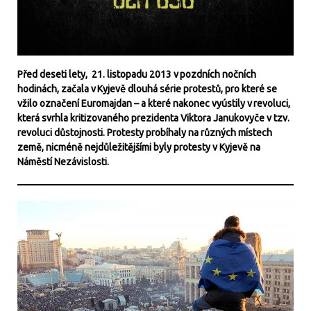
Před deseti lety, 21. listopadu 2013 v pozdních nočních
hodinách, začala v Kyjevě dlouhá série protestů, pro které se
vžilo označení Euromajdan – a které nakonec vyústily v revoluci,
která svrhla kritizovaného prezidenta Viktora Janukovyče v tzv.
revoluci důstojnosti. Protesty probíhaly na různých místech
země, nicméně nejdůležitějšími byly protesty v Kyjevě na
Náměstí Nezávislosti.