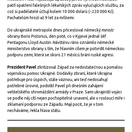
patří opatření falešných lékařských zpráv vylučujících službu, za
což si padělatelé účtují kolem 10 000 dolarů (~220 000 Kč).
Pachatelům hrozí až 9 let za mřížemi.
Do ukrajinské metropole dnes přicestoval německý ministr
obrany Boris Pistorius, den poté, co v Kyjevě jednal šéf
Pentagonu Lloyd Austin. Návštěvu ráno oznámilo německé
ministerstvo obrany s tím, že hlavním cílem je potvrdit německou
podporu zemi, která se skoro 21 měsíců brání ruské agresi.
Prezident Pavel
zkritizoval Západ za nedostatečnou a pomalou
vojenskou pomoc Ukrajině. Dodávky zbraní, které Ukrajina
potřebuje pro úspěch, stále váznou, ani teď nedosahují
potřebné úrovně, podotkl Pavel při dnešním zahájení
velitelského shromáždění armády v Praze. Sami ukrajinští vojáci
se podle něj cítí nejen pochopitelně unavení, ale v rostoucí míře i
zklamaní podporou ze Západu. Mají pocit, že je v tom
necháváme, řekla hlava státu.