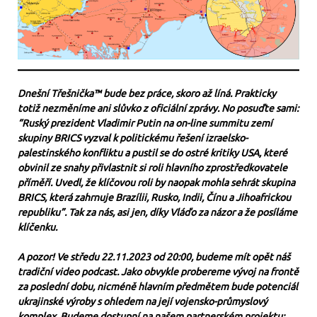
Dnešní Třešnička™ bude bez práce, skoro až líná. Prakticky
totiž nezměníme ani slůvko z oficiální zprávy. No posuďte sami:
“Ruský prezident Vladimir Putin na on-line summitu zemí
skupiny BRICS vyzval k politickému řešení izraelsko-
palestinského konfliktu a pustil se do ostré kritiky USA, které
obvinil ze snahy přivlastnit si roli hlavního zprostředkovatele
příměří. Uvedl, že klíčovou roli by naopak mohla sehrát skupina
BRICS, která zahrnuje Brazílii, Rusko, Indii, Čínu a Jihoafrickou
republiku”. Tak za nás, asi jen, díky Vláďo za názor a že posíláme
klíčenku.
A pozor! Ve středu 22.11.2023 od 20:00, budeme mít opět náš
tradiční video podcast. Jako obvykle probereme vývoj na frontě
za poslední dobu, nicméně hlavním předmětem bude potenciál
ukrajinské výroby s ohledem na její vojensko-průmyslový
komplex. Budeme dostupní na našem partnerském projektu;