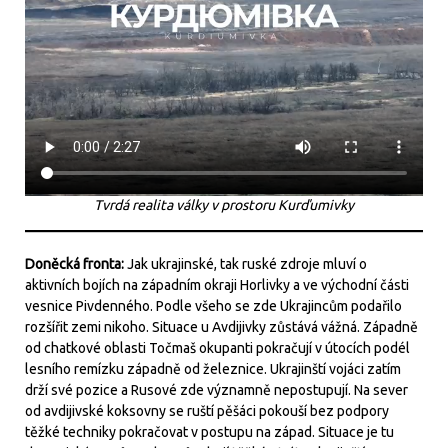
Tvrdá realita války v prostoru Kurďumivky
Doněcká fronta:
Jak ukrajinské, tak ruské zdroje mluví o
aktivních bojích na západním okraji Horlivky a ve východní části
vesnice Pivdenného. Podle všeho se zde Ukrajincům podařilo
rozšířit zemi nikoho. Situace u Avdijivky zůstává vážná. Západně
od chatkové oblasti Točmaš okupanti pokračují v útocích podél
lesního remízku západně od železnice. Ukrajinští vojáci zatím
drží své pozice a Rusové zde významně nepostupují. Na sever
od avdijivské koksovny se ruští pěšáci pokouší bez podpory
těžké techniky pokračovat v postupu na západ. Situace je tu