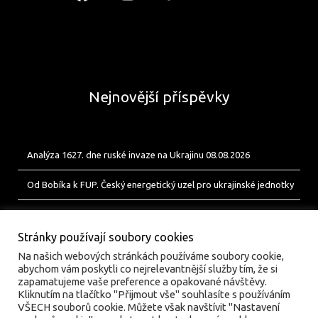
Nejnovější příspěvky
Analýza 1627. dne ruské invaze na Ukrajinu 08.08.2026
Od Bobíka k FUP. Český energetický uzel pro ukrajinské jednotky
Analýza 1626. dne ruské invaze na Ukrajinu 07.08.2026
Stránky používají soubory cookies
Na našich webových stránkách používáme soubory cookie,
abychom vám poskytli co nejrelevantnější služby tím, že si
zapamatujeme vaše preference a opakované návštěvy.
Kliknutím na tlačítko "Přijmout vše" souhlasíte s používáním
VŠECH souborů cookie. Můžete však navštívit "Nastavení