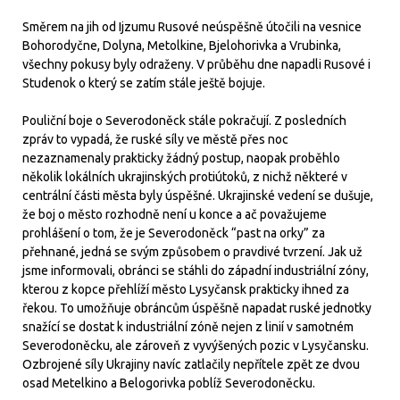
Směrem na jih od Ijzumu Rusové neúspěšně útočili na vesnice
Bohorodyčne, Dolyna, Metolkine, Bjelohorivka a Vrubinka,
všechny pokusy byly odraženy. V průběhu dne napadli Rusové i
Studenok o který se zatím stále ještě bojuje.
Pouliční boje o Severodoněck stále pokračují. Z posledních
zpráv to vypadá, že ruské síly ve městě přes noc
nezaznamenaly prakticky žádný postup, naopak proběhlo
několik lokálních ukrajinských protiútoků, z nichž některé v
centrální části města byly úspěšné. Ukrajinské vedení se dušuje,
že boj o město rozhodně není u konce a ač považujeme
prohlášení o tom, že je Severodoněck “past na orky” za
přehnané, jedná se svým způsobem o pravdivé tvrzení. Jak už
jsme informovali, obránci se stáhli do západní industriální zóny,
kterou z kopce přehlíží město Lysyčansk prakticky ihned za
řekou. To umožňuje obráncům úspěšně napadat ruské jednotky
snažící se dostat k industriální zóně nejen z linií v samotném
Severodoněcku, ale zároveň z vyvýšených pozic v Lysyčansku.
Ozbrojené síly Ukrajiny navíc zatlačily nepřítele zpět ze dvou
osad Metelkino a Belogorivka poblíž Severodoněcku.