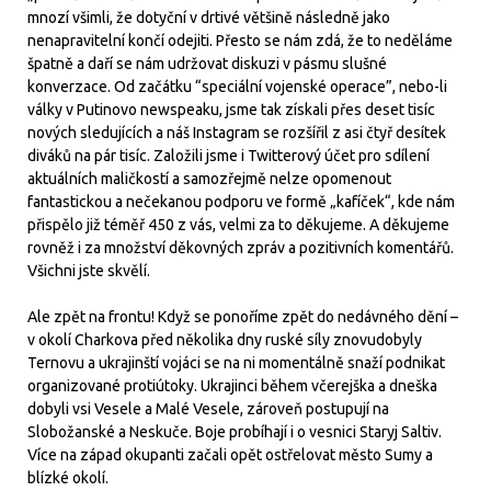
mnozí všimli, že dotyční v drtivé většině následně jako
nenapravitelní končí odejiti. Přesto se nám zdá, že to neděláme
špatně a daří se nám udržovat diskuzi v pásmu slušné
konverzace. Od začátku “speciální vojenské operace”, nebo-li
války v Putinovo newspeaku, jsme tak získali přes deset tisíc
nových sledujících a náš Instagram se rozšířil z asi čtyř desítek
diváků na pár tisíc. Založili jsme i Twitterový účet pro sdílení
aktuálních maličkostí a samozřejmě nelze opomenout
fantastickou a nečekanou podporu ve formě „kafíček“, kde nám
přispělo již téměř 450 z vás, velmi za to děkujeme. A děkujeme
rovněž i za množství děkovných zpráv a pozitivních komentářů.
Všichni jste skvělí.
Ale zpět na frontu! Když se ponoříme zpět do nedávného dění –
v okolí Charkova před několika dny ruské síly znovudobyly
Ternovu a ukrajinští vojáci se na ni momentálně snaží podnikat
organizované protiútoky. Ukrajinci během včerejška a dneška
dobyli vsi Vesele a Malé Vesele, zároveň postupují na
Slobožanské a Neskuče. Boje probíhají i o vesnici Staryj Saltiv.
Více na západ okupanti začali opět ostřelovat město Sumy a
blízké okolí.