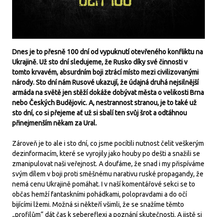
Dnes je to přesně 100 dní od vypuknutí otevřeného konfliktu na
Ukrajině. Už sto dní sledujeme, že Rusko díky své činnosti v
tomto krvavém, absurdním boji ztrácí místo mezi civilizovanými
národy. Sto dní nám Rusové ukazují, že údajná druhá nejsilnější
armáda na světě jen stěží dokáže dobývat města o velikosti Brna
nebo Českých Budějovic. A, nestrannost stranou, je to také už
sto dní, co si přejeme ať už si sbalí ten svůj šrot a odtáhnou
přinejmenším někam za Ural.
Zároveň je to ale i sto dní, co jsme pocítili nutnost čelit veškerým
dezinformacím, které se vyrojily jako houby po dešti a snažili se
zmanipulovat naši veřejnost. A doufáme, že snad i my přispíváme
svým dílem v boji proti směšnému narativu ruské propagandy, že
nemá cenu Ukrajině pomáhat. I v naší komentářové sekci se to
občas hemží fantaskními pohádkami, polopravdami a do očí
bijícími lžemi. Možná si někteří všimli, že se snažíme těmto
„profilům“ dát čas k sebereflexi a poznání skutečnosti. A jistě si