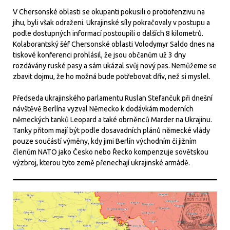
V Chersonské oblasti se okupanti pokusili o protiofenzivu na
jihu, byli však odraženi. Ukrajinské síly pokračovaly v postupu a
podle dostupných informací postoupili o dalších 8 kilometrů.
Kolaborantský šéf Chersonské oblasti Volodymyr Saldo dnes na
tiskové konferenci prohlásil, že jsou občanům už 3 dny
rozdávány ruské pasy a sám ukázal svůj nový pas. Nemůžeme se
zbavit dojmu, že ho možná bude potřebovat dřív, než si myslel.
Předseda ukrajinského parlamentu Ruslan Stefančuk při dnešní
návštěvě Berlína vyzval Německo k dodávkám moderních
německých tanků Leopard a také obrněnců Marder na Ukrajinu.
Tanky přitom mají být podle dosavadních plánů německé vlády
pouze součástí výměny, kdy jimi Berlín východním či jižním
členům NATO jako Česko nebo Řecko kompenzuje sovětskou
výzbroj, kterou tyto země přenechají ukrajinské armádě.