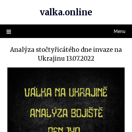
valka.online
Menu
Analýza stočtyřicátého dne invaze na
Ukrajinu 13.07.2022