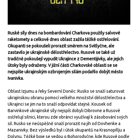
Ruské síly dnes na bombardování Charkova použily salvové
raketomety a celkově dnes oblast zažila těžké ostřelování.
Okupanti se pokoušeli prorazit směrem na Svitlyčne, ale
zastavilo je ukrajinské dělostřelectvo. Rusové se také už
tradičně pokoušejí vypudit Ukrajince z Dementijivky, ale jejich
útoky byly odraženy. V jižní části Charkovské oblasti se se
nejspíše ukrajinským ozbrojeným silám podařilo dobýt město
Ivanivka.
Oblast Izjumu a řeky Severní Doněc: Rusko se snaží saturovat
ukrajinskou obranu pomocí velkého množství dělostřelectva a
Ukrajinci se jim na to snaží odpovídat stejně. Kousek od
Barvinkové ukrajinské síly nejspíš dobyli Dibrovne a Rusové
ostřelují silnici, kterou zde obránci využívají k zásobování svých
sil. Rusko se neúspěšně snaží prorazit na jih od Dovhenke a
Mazanivky. Bez výsledků byl i útok okupantů na Krasnopillju a
Dolynu. Těžké boje se vedou o Bohorodyčne, kde Rusové podle