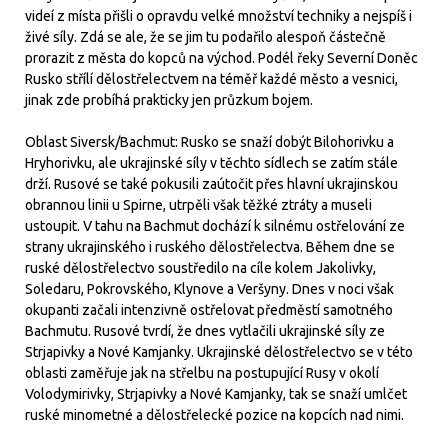
videí z místa přišli o opravdu velké množství techniky a nejspíš i
živé síly. Zdá se ale, že se jim tu podařilo alespoň částečně
prorazit z města do kopců na východ. Podél řeky Severní Doněc
Rusko střílí dělostřelectvem na téměř každé město a vesnici,
jinak zde probíhá prakticky jen průzkum bojem.
Oblast Siversk/Bachmut: Rusko se snaží dobýt Bilohorivku a
Hryhorivku, ale ukrajinské síly v těchto sídlech se zatím stále
drží. Rusové se také pokusili zaútočit přes hlavní ukrajinskou
obrannou linii u Spirne, utrpěli však těžké ztráty a museli
ustoupit. V tahu na Bachmut dochází k silnému ostřelování ze
strany ukrajinského i ruského dělostřelectva. Během dne se
ruské dělostřelectvo soustředilo na cíle kolem Jakolivky,
Soledaru, Pokrovského, Klynove a Veršyny. Dnes v noci však
okupanti začali intenzivně ostřelovat předměstí samotného
Bachmutu. Rusové tvrdí, že dnes vytlačili ukrajinské síly ze
Strjapivky a Nové Kamjanky. Ukrajinské dělostřelectvo se v této
oblasti zaměřuje jak na střelbu na postupující Rusy v okolí
Volodymirivky, Strjapivky a Nové Kamjanky, tak se snaží umlčet
ruské minometné a dělostřelecké pozice na kopcích nad nimi.