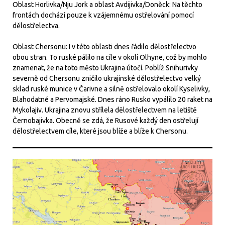
Oblast Horlivka/Nju Jork a oblast Avdijivka/Doněck: Na těchto
frontách dochází pouze k vzájemnému ostřelování pomocí
dělostřelectva.
Oblast Chersonu: I v této oblasti dnes řádilo dělostřelectvo
obou stran. To ruské pálilo na cíle v okolí Olhyne, což by mohlo
znamenat, že na toto město Ukrajina útočí. Poblíž Snihurivky
severně od Chersonu zničilo ukrajinské dělostřelectvo velký
sklad ruské munice v Čarivne a silně ostřelovalo okolí Kyselivky,
Blahodatné a Pervomajské. Dnes ráno Rusko vypálilo 20 raket na
Mykolajiv. Ukrajina znovu střílela dělostřelectvem na letiště
Černobajivka. Obecně se zdá, že Rusové každý den ostřelují
dělostřelectvem cíle, které jsou blíže a blíže k Chersonu.