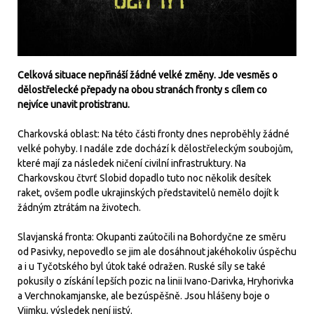
Celková situace nepřináší žádné velké změny. Jde vesměs o
dělostřelecké přepady na obou stranách fronty s cílem co
nejvíce unavit protistranu.
Charkovská oblast: Na této části fronty dnes neproběhly žádné
velké pohyby. I nadále zde dochází k dělostřeleckým soubojům,
které mají za následek ničení civilní infrastruktury. Na
Charkovskou čtvrť Slobid dopadlo tuto noc několik desítek
raket, ovšem podle ukrajinských představitelů nemělo dojít k
žádným ztrátám na životech.
Slavjanská fronta: Okupanti zaútočili na Bohordyčne ze směru
od Pasivky, nepovedlo se jim ale dosáhnout jakéhokoliv úspěchu
a i u Tyčotského byl útok také odražen. Ruské síly se také
pokusily o získání lepších pozic na linii Ivano-Darivka, Hryhorivka
a Verchnokamjanske, ale bezúspěšně. Jsou hlášeny boje o
Vjimku, výsledek není jistý.