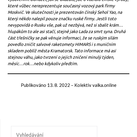
které vůbec nereprezentuje současný vozový park firmy
Moskvič. Ve skutečnosti je prezentován čínský Sehol Yao, na
který někdo nalepil pouze značku ruské firmy. Jestli toto
nevypovídá o Rusku vše, pak už nezbývá, než si sbalit krám…
hlupákům to ale asi stačí, stejně jako Lada za smrt syna. Druhá
část třešničky se pak věnuje informaci, že se ruským silám
povedlo zničit salvové raketomety HIMARS i s muničním
skladem poblíž města Kramatorsk. Tato informace má asi
stejnou váhu, jako tvrzení o jejich zničení minulý týden,
měsíc…rok…nebo kdykoliv předtím.
Publikováno
13. 8. 2022
–
Kolektiv valka.online