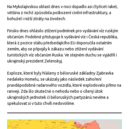
Na Mykolajivskou oblast dnes v noci dopadlo asi čtyřicet raket,
většina z nichž způsobila poškození civilní infrastruktury, a
bohužel i nižší ztráty na životech.
Finsko dnes ohlásilo ztížení podmínek pro vydávání víz ruským
občanům. Podobně přistupuje k vydávání víz i Česká republika,
která z pozice státu předsedajícího EU doporučila ostatním
zemím, aby se připojily k zákazu nebo ztížení vydávání
turistických víz občanům Ruska. Ve stejném duchu se vyjádřil i
ukrajinský prezident Zelenskyj.
Exploze, které byly hlášeny z běloruské základny Zjabravka
nedaleko Homelu, se ukázaly jako následek zahoření
pravděpodobně radarového vozidla, které explodovalo přímo na
ranveji. Zda šlo skutečně o nehodu nebo o cílený útok
ukrajinských jednotek či běloruských partyzánů nevíme a
spekulovat si v tuto chvíli nedovolíme.