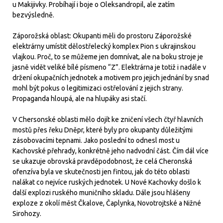
u Makijivky. Probíhají i boje o Oleksandropil, ale zatím
bezvýsledně.
Záporožská oblast: Okupanti měli do prostoru Záporožské
elektrárny umístit dělostřelecký komplex Pion s ukrajinskou
vlajkou. Proč, to se můžeme jen domnívat, ale na boku stroje je
jasně vidět veliké bílé písmeno “Z”. Elektrárna je totiž i nadále v
držení okupačních jednotek a motivem pro jejich jednání by snad
mohl být pokus o legitimizaci ostřelování z jejich strany.
Propaganda hloupá, ale na hlupáky asi stačí.
V Chersonské oblasti mělo dojít ke zničení všech čtyř hlavních
mostů přes řeku Dněpr, které byly pro okupanty důležitými
zásobovacími tepnami. Jako poslední to odnesl most u
Kachovské přehrady, konkrétně jeho nadvodní část. Čím dál více
se ukazuje obrovská pravděpodobnost, že celá Cheronská
ofenzíva byla ve skutečnosti jen fintou, jak do této oblasti
nalákat co nejvíce ruských jednotek. U Nové Kachovky došlo k
další explozi ruského muničního skladu. Dále jsou hlášeny
exploze z okolí měst Čkalove, Čaplynka, Novotrojtské a Nižné
Sirohozy.