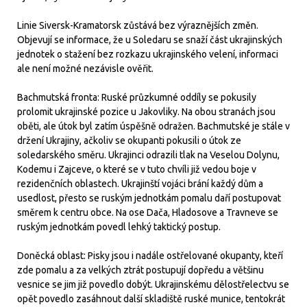
Linie Siversk-Kramatorsk zůstává bez výraznějších změn.
Objevují se informace, že u Soledaru se snaží část ukrajinských
jednotek o stažení bez rozkazu ukrajinského velení, informaci
ale není možné nezávisle ověřit.
Bachmutská fronta: Ruské průzkumné oddíly se pokusily
prolomit ukrajinské pozice u Jakovliky. Na obou stranách jsou
oběti, ale útok byl zatím úspěšně odražen. Bachmutské je stále v
držení Ukrajiny, ačkoliv se okupanti pokusili o útok ze
soledarského směru. Ukrajinci odrazili tlak na Veselou Dolynu,
Kodemu i Zajceve, o které se v tuto chvíli již vedou boje v
rezidenčních oblastech. Ukrajinští vojáci brání každý dům a
usedlost, přesto se ruským jednotkám pomalu daří postupovat
směrem k centru obce. Na ose Dača, Hladosove a Travneve se
ruským jednotkám povedl lehký taktický postup.
Doněcká oblast: Pisky jsou i nadále ostřelované okupanty, kteří
zde pomalu a za velkých ztrát postupují dopředu a většinu
vesnice se jim již povedlo dobýt. Ukrajinskému dělostřelectvu se
opět povedlo zasáhnout další skladiště ruské munice, tentokrát