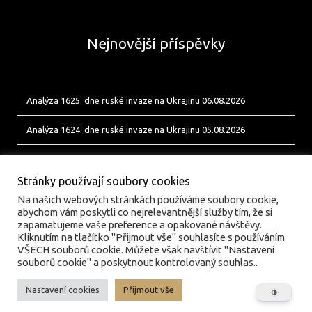
Nejnovější příspěvky
Analýza 1625. dne ruské invaze na Ukrajinu 06.08.2026
Analýza 1624. dne ruské invaze na Ukrajinu 05.08.2026
Analýza 1623. dne ruské invaze na Ukrajinu 04.08.2026
Stránky používají soubory cookies
Na našich webových stránkách používáme soubory cookie,
abychom vám poskytli co nejrelevantnější služby tím, že si
zapamatujeme vaše preference a opakované návštěvy.
Kliknutím na tlačítko "Přijmout vše" souhlasíte s používáním
VŠECH souborů cookie. Můžete však navštívit "Nastavení
souborů cookie" a poskytnout kontrolovaný souhlas..
Nastavení cookies
Přijmout vše
© valka.online | Vydavatel: Jan Tofl, Plzeň | ISSN 3029-
6420