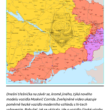
Dnešní třešnička na závěr se, kromě jiného, týká nového
modelu vozidla Moskvič Corrida. Zveřejněné video ukazuje
poměrně hezké vozidlo moderního vzhledu s hi-tech
vybavením. Bohužel, jak se ukázalo, jde o vozidlo čínské výroby,