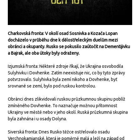
Charkovská fronta: V okolí osad Sosnivka a Kozača Lopan
docházelo v průběhu dne k dělostřeleckým duelům mezi
obránci a okupanty. Rusko se pokusilo zaútočit na Dementijivku
a Bajrak, ale oba útoky byly odraženy.
Izjumská fronta: Některé zdroje říkají, že Ukrajina osvobodila
Sulyhivku i Dovhenke. Zatím neexistuje nic, co by tyto zprávy
potvrzovalo. Sulyhivka byla zemí nikoho a Dovhenke, byť
srovnané se zemí, bylo pod ruskou kontrolou.
Obránci dnes zlikvidovali ruskou průzkumnou skupinu poblíž
zmíněného Dovhenke. To naznačuje možnou přítomnost
Ukrajiny ve městě nebo v jeho okolí. Ruská průzkumná skupina
byla zahnána i u osady Dolyna.
Siverská fronta: Dnes Rusko těžce ostřelovalo osadu
Verchnokamjanské, která je poměrně malá a leží na západ od