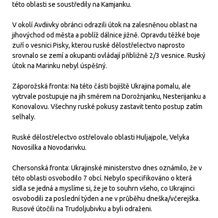
této oblasti se soustředily na Kamjanku.
V okolí Avdiivky obránci odrazili útok na zalesněnou oblast na
jihovýchod od města a poblíž dálnice jižně. Opravdu těžké boje
zuří o vesnici Pisky, kterou ruské dělostřelectvo naprosto
srovnalo se zemí a okupanti ovládají přibližně 2/3 vesnice. Ruský
útok na Marinku nebyl úspěšný.
Záporožská fronta: Na této části bojiště Ukrajina pomalu, ale
vytrvale postupuje na jih směrem na Dorožnjanku, Nesterijanku a
Konovalovu. Všechny ruské pokusy zastavit tento postup zatím
selhaly.
Ruské dělostřelectvo ostřelovalo oblasti Huljajpole, Velyka
Novosilka a Novodarivku.
Chersonská fronta: Ukrajinské ministerstvo dnes oznámilo, že v
této oblasti osvobodilo 7 obcí. Nebylo specifikováno o která
sídla se jedná a myslíme si, že je to souhrn všeho, co Ukrajinci
osvobodili za poslední týden a ne v průběhu dneška/včerejška.
Rusové útočili na Trudoljubivku a byli odraženi.