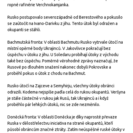
ropné rafinérie Verchnokamjanka.
Rusko postupovalo severozápadně od Berestového a pokusilo
se zaútočit na Ivano-Darivku z jihu. Tento útok byl odražen a
okupanti se stáhli.
Bachmutská fronta: V oblasti Bachmutu Rusko vytrvale útočí na
místní opěrné body Ukrajinců. V Jakovlivce pokračují bez
úspěchu v útoku z jihu. U Soledaru probíhají útoky z východu
také bez úspěchu. Poměrně věrohodné zprávy naznačují, že
Rusové po dlouhém snažení nakonec dobyli Pokrovske a
proběhl pokus o útok z chodu na Bachmut.
Rusko útočí na Zajceve a Semyhirju, všechny útoky obránci
odrazili. Kodema nejspíše padla celá do rukou okupantů. Veršyna
je stále částečně v rukou jak Rusů, tak Ukrajinců a i když
proběhlo pár lehkých útoků, nic se zde nezměnilo.
Doněcká fronta: V oblasti Doněcka je díky naprosté převaze
Ruska v dělostřelectvu iniciativa na straně okupantů, kteří
působí obráncům značné ztráty. Zatím neúspěšné ruské útoky v