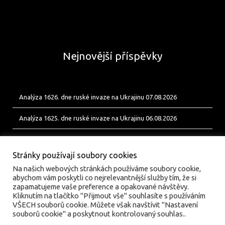
Nejnovější příspěvky
Analýza 1626. dne ruské invaze na Ukrajinu 07.08.2026
Analýza 1625. dne ruské invaze na Ukrajinu 06.08.2026
Analýza 1624. dne ruské invaze na Ukrajinu 05.08.2026
Stránky používají soubory cookies
Na našich webových stránkách používáme soubory cookie,
abychom vám poskytli co nejrelevantnější služby tím, že si
zapamatujeme vaše preference a opakované návštěvy.
Kliknutím na tlačítko "Přijmout vše" souhlasíte s používáním
VŠECH souborů cookie. Můžete však navštívit "Nastavení
souborů cookie" a poskytnout kontrolovaný souhlas..