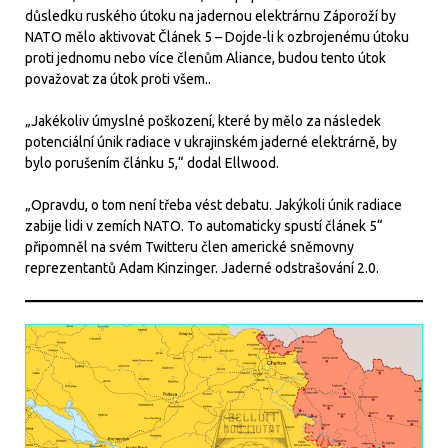
důsledku ruského útoku na jadernou elektrárnu Záporoží by
NATO mělo aktivovat Článek 5 – Dojde-li k ozbrojenému útoku
proti jednomu nebo více členům Aliance, budou tento útok
považovat za útok proti všem..
„Jakékoliv úmyslné poškození, které by mělo za následek
potenciální únik radiace v ukrajinském jaderné elektrárně, by
bylo porušením článku 5,“ dodal Ellwood.
„Opravdu, o tom není třeba vést debatu. Jakýkoli únik radiace
zabije lidi v zemích NATO. To automaticky spustí článek 5“
připomněl na svém Twitteru člen americké sněmovny
reprezentantů Adam Kinzinger. Jaderné odstrašování 2.0.