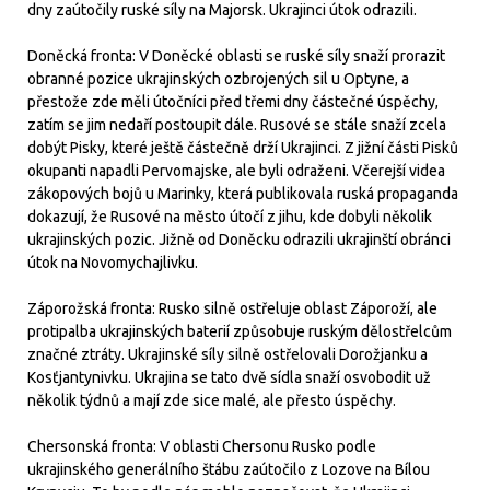
dny zaútočily ruské síly na Majorsk. Ukrajinci útok odrazili.
Doněcká fronta: V Doněcké oblasti se ruské síly snaží prorazit
obranné pozice ukrajinských ozbrojených sil u Optyne, a
přestože zde měli útočníci před třemi dny částečné úspěchy,
zatím se jim nedaří postoupit dále. Rusové se stále snaží zcela
dobýt Pisky, které ještě částečně drží Ukrajinci. Z jižní části Pisků
okupanti napadli Pervomajske, ale byli odraženi. Včerejší videa
zákopových bojů u Marinky, která publikovala ruská propaganda
dokazují, že Rusové na město útočí z jihu, kde dobyli několik
ukrajinských pozic. Jižně od Doněcku odrazili ukrajinští obránci
útok na Novomychajlivku.
Záporožská fronta: Rusko silně ostřeluje oblast Záporoží, ale
protipalba ukrajinských baterií způsobuje ruským dělostřelcům
značné ztráty. Ukrajinské síly silně ostřelovali Dorožjanku a
Kosťjantynivku. Ukrajina se tato dvě sídla snaží osvobodit už
několik týdnů a mají zde sice malé, ale přesto úspěchy.
Chersonská fronta: V oblasti Chersonu Rusko podle
ukrajinského generálního štábu zaútočilo z Lozove na Bílou