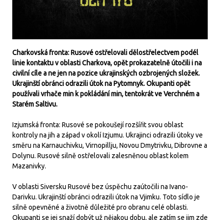
Charkovská fronta: Rusové ostřelovali dělostřelectvem podél
linie kontaktu v oblasti Charkova, opět prokazatelně útočili i na
civilní cíle a ne jen na pozice ukrajinských ozbrojených složek.
Ukrajinští obránci odrazili útok na Pytomnyk. Okupanti opět
používali vrhače min k pokládání min, tentokrát ve Verchném a
Starém Saltivu.
Izjumská fronta: Rusové se pokoušejí rozšířit svou oblast
kontroly na jih a západ v okolí Izjumu. Ukrajinci odrazili útoky ve
směru na Karnauchivku, Virnopillju, Novou Dmytrivku, Dibrovne a
Dolynu. Rusové silně ostřelovali zalesněnou oblast kolem
Mazanivky.
V oblasti Siversku Rusové bez úspěchu zaútočili na Ivano-
Darivku. Ukrajinští obránci odrazili útok na Vjimku. Toto sídlo je
silně opevněné a životně důležité pro obranu celé oblasti.
Okupanti se jej snaží dobýt už nějakou dobu, ale zatím se jim zde