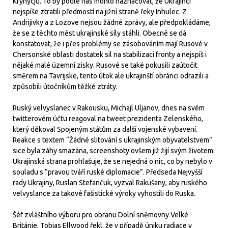
Krynycju. To by podle nás mohlo naznačovat, že Ukrajinci
nejspíše ztratili předmostí na jižní straně řeky Inhulec. Z
Andrijivky a z Lozove nejsou žádné zprávy, ale předpokládáme,
že se z těchto měst ukrajinské síly stáhli. Obecně se dá
konstatovat, že i přes problémy se zásobováním mají Rusové v
Chersonské oblasti dostatek sil na stabilizaci fronty a nejspíš i
nějaké malé územní zisky. Rusové se také pokusili zaútočit
směrem na Tavrijske, tento útok ale ukrajinští obránci odrazili a
způsobili útočníkům těžké ztráty.
Ruský velvyslanec v Rakousku, Michajl Uljanov, dnes na svém
twitterovém účtu reagoval na tweet prezidenta Zelenského,
který děkoval Spojeným státům za další vojenské vybavení.
Reakce s textem “Žádné slitování s ukrajinským obyvatelstvem”
sice byla záhy smazána, screenshoty ovšem již žijí svým životem.
Ukrajinská strana prohlašuje, že se nejedná o nic, co by nebylo v
souladu s “pravou tváří ruské diplomacie”. Předseda Nejvyšší
rady Ukrajiny, Ruslan Stefančuk, vyzval Rakušany, aby ruského
velvyslance za takové fašistické výroky vyhostili do Ruska.
Šéf zvláštního výboru pro obranu Dolní sněmovny Velké
Británie, Tobias Ellwood řekl, že v případě úniku radiace v