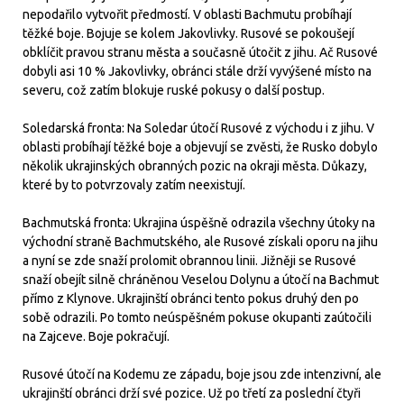
nepodařilo vytvořit předmostí. V oblasti Bachmutu probíhají
těžké boje. Bojuje se kolem Jakovlivky. Rusové se pokoušejí
obklíčit pravou stranu města a současně útočit z jihu. Ač Rusové
dobyli asi 10 % Jakovlivky, obránci stále drží vyvýšené místo na
severu, což zatím blokuje ruské pokusy o další postup.
Soledarská fronta: Na Soledar útočí Rusové z východu i z jihu. V
oblasti probíhají těžké boje a objevují se zvěsti, že Rusko dobylo
několik ukrajinských obranných pozic na okraji města. Důkazy,
které by to potvrzovaly zatím neexistují.
Bachmutská fronta: Ukrajina úspěšně odrazila všechny útoky na
východní straně Bachmutského, ale Rusové získali oporu na jihu
a nyní se zde snaží prolomit obrannou linii. Jižněji se Rusové
snaží obejít silně chráněnou Veselou Dolynu a útočí na Bachmut
přímo z Klynove. Ukrajinští obránci tento pokus druhý den po
sobě odrazili. Po tomto neúspěšném pokuse okupanti zaútočili
na Zajceve. Boje pokračují.
Rusové útočí na Kodemu ze západu, boje jsou zde intenzivní, ale
ukrajinští obránci drží své pozice. Už po třetí za poslední čtyři