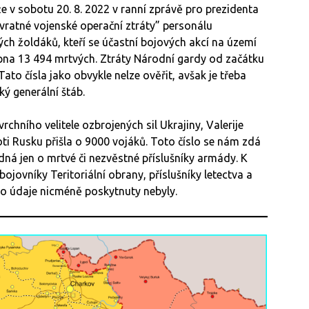
e v sobotu 20. 8. 2022 v ranní zprávě pro prezidenta
vratné vojenské operační ztráty” personálu
ých žoldáků, kteří se účastní bojových akcí na území
srpna 13 494 mrtvých. Ztráty Národní gardy od začátku
to čísla jako obvykle nelze ověřit, avšak je třeba
ký generální štáb.
rchního velitele ozbrojených sil Ukrajiny, Valerije
oti Rusku přišla o 9000 vojáků. Toto číslo se nám zdá
ná jen o mrtvé či nezvěstné příslušníky armády. K
bojovníky Teritoriální obrany, příslušníky letectva a
to údaje nicméně poskytnuty nebyly.