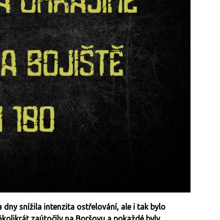
dny snížila intenzita ostřelování, ale i tak bylo
několikrát zaútočily na Boršovu a pokaždé byly