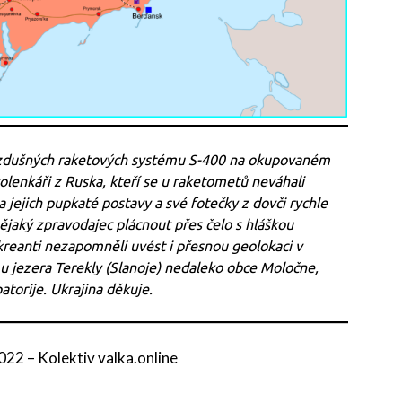
ivzdušných raketových systému S-400 na okupovaném
olenkáři z Ruska, kteří se u raketometů neváhali
a jejich pupkaté postavy a své fotečky z dovči rychle
nějaký zpravodajec plácnout přes čelo s hláškou
ekreanti nezapomněli uvést i přesnou geolokaci v
 jezera Terekly (Slanoje) nedaleko obce Moločne,
torije. Ukrajina děkuje.
2022
–
Kolektiv valka.online