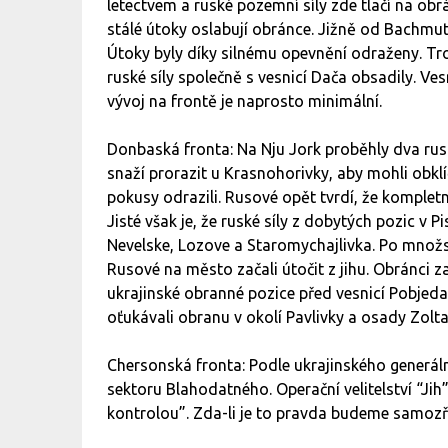
letectvem a ruské pozemní síly zde tlačí na obrá
stálé útoky oslabují obránce. Jižně od Bachmut
Útoky byly díky silnému opevnění odraženy. Troc
ruské síly společně s vesnicí Dača obsadily. Ve
vývoj na frontě je naprosto minimální.
Donbaská fronta: Na Nju Jork proběhly dva ruské
snaží prorazit u Krasnohorivky, aby mohli obklí
pokusy odrazili. Rusové opět tvrdí, že kompletně
Jisté však je, že ruské síly z dobytých pozic v
Nevelske, Lozove a Staromychajlivka. Po množ
Rusové na město začali útočit z jihu. Obránci za
ukrajinské obranné pozice před vesnicí Pobjeda
oťukávali obranu v okolí Pavlivky a osady Zolta
Chersonská fronta: Podle ukrajinského generál
sektoru Blahodatného. Operační velitelství “Jih”
kontrolou”. Zda-li je to pravda budeme samozř