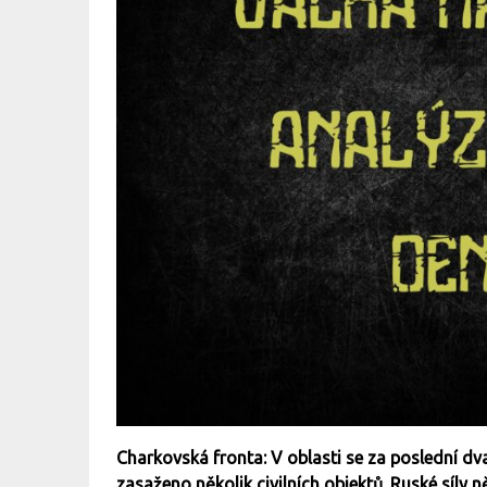
Charkovská fronta: V oblasti se za poslední dva 
zasaženo několik civilních objektů. Ruské síly 