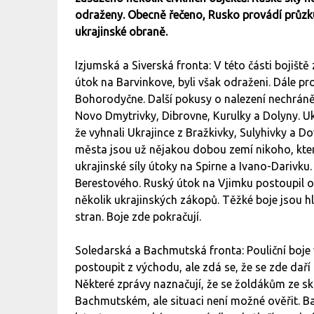
odraženy. Obecně řečeno, Rusko provádí průzkum
ukrajinské obraně.
Izjumská a Siverská fronta: V této části bojiště z
útok na Barvinkove, byli však odraženi. Dále 
Bohorodyčne. Další pokusy o nalezení nechráněn
Novo Dmytrivky, Dibrovne, Kurulky a Dolyny. Ukr
že vyhnali Ukrajince z Bražkivky, Sulyhivky a D
města jsou už nějakou dobou zemí nikoho, ktero
ukrajinské síly útoky na Spirne a Ivano-Darivku
Berestového. Ruský útok na Vjimku postoupil o
několik ukrajinských zákopů. Těžké boje jsou hl
stran. Boje zde pokračují.
Soledarská a Bachmutská fronta: Pouliční boje 
postoupit z východu, ale zdá se, že se zde daří
Některé zprávy naznačují, že se žoldákům ze sk
Bachmutském, ale situaci není možné ověřit. B