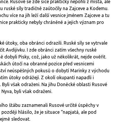
nce. Rusové se zde sice prakticky nepohli z místa, ale
u ruské síly tradičně zaútočily na Zajceve a Kodemu.
hu více na jih leží další vesnice jménem Zajceve a tu
snice prakticky nebyly chráněné a jejich význam pro
 útoky, oba obránci odrazili. Ruské síly se vytrvale
čit Avdijivku. I zde obránci zatím všechny ruské
 dobyli Pisky, což, jako už několikrát, nejde ověřit.
 Piskách útočí na obranné pozice před vesnicemi
ství neúspěšných pokusů o dobytí Marinky z východu
tím útoky odrážejí. Z okolí okupanti napadli i
. Byli však odraženi. Na jihu Doněcké oblasti Rusové
 Nyva, byli však odraženi.
ního štábu zaznamenali Rusové určité úspěchy v
 později hlásilo, že je situace “napjatá, ale pod
ejmě sledovat.