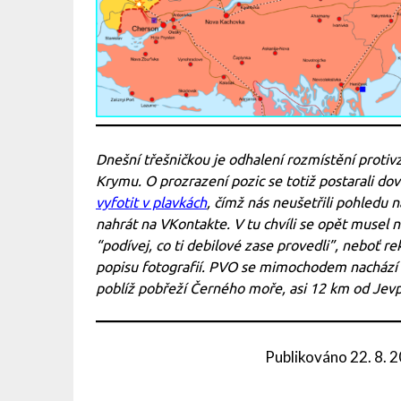
Dnešní třešničkou je odhalení rozmístění prot
Krymu. O prozrazení pozic se totiž postarali dov
vyfotit v plavkách
, čímž nás neušetřili pohledu n
nahrát na VKontakte. V tu chvíli se opět musel 
“podívej, co ti debilové zase provedli”, neboť r
popisu fotografií. PVO se mimochodem nachází u
poblíž pobřeží Černého moře, asi 12 km od Jevpa
Publikováno
22. 8. 