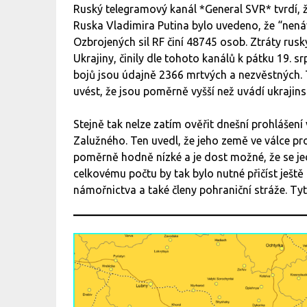
Ruský telegramový kanál *General SVR* tvrdí, ž
Ruska Vladimira Putina bylo uvedeno, že “nená
Ozbrojených sil RF činí 48745 osob. Ztráty rusk
Ukrajiny, činily dle tohoto kanálů k pátku 19. 
bojů jsou údajně 2366 mrtvých a nezvěstných. Ta
uvést, že jsou poměrně vyšší než uvádí ukrajins
Stejně tak nelze zatím ověřit dnešní prohlášení v
Zalužného. Ten uvedl, že jeho země ve válce pr
poměrně hodně nízké a je dost možné, že se jed
celkovému počtu by tak bylo nutné přičíst ještě 
námořnictva a také členy pohraniční stráže. Ty