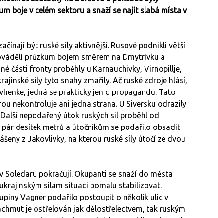
 boje v celém sektoru a snaží se najít slabá místa v
ačínají být ruské síly aktivnější. Rusové podnikli větší
prováděli průzkum bojem směrem na Dmytrivku a
é části fronty proběhly u Karnauchivky, Virnopillje,
ajinské síly tyto snahy zmařily. Ač ruské zdroje hlásí,
ovhenke, jedná se prakticky jen o propagandu. Tato
u nekontroluje ani jedna strana. U Siversku odrazily
. Další nepodařený útok ruských sil proběhl od
 pár desítek metrů a útočníkům se podařilo obsadit
ášeny z Jakovlivky, na kterou ruské síly útočí ze dvou
v Soledaru pokračují. Okupanti se snaží do města
 ukrajinským silám situaci pomalu stabilizovat.
upiny Vagner podařilo postoupit o několik ulic v
achmut je ostřelován jak dělostřelectvem, tak ruským