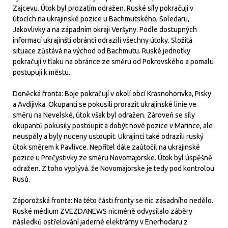
Zajcevu. Útok byl prozatím odražen. Ruské síly pokračují v
útocích na ukrajinské pozice u Bachmutského, Soledaru,
Jakovlivky a na západním okraji Veršyny. Podle dostupných
informací ukrajinští obránci odrazili všechny útoky. Složitá
situace zůstává na východ od Bachmutu. Ruské jednotky
pokračují v tlaku na obránce ze směru od Pokrovského a pomalu
postupují k městu.
Doněcká fronta: Boje pokračují v okolí obcí Krasnohorivka, Pisky
a Avdijivka. Okupanti se pokusili prorazit ukrajinské linie ve
směru na Nevelské, útok však byl odražen. Zároveň se síly
okupantů pokusily postoupit a dobýt nové pozice v Marince, ale
neuspěly a byly nuceny ustoupit. Ukrajinci také odrazili ruský
útok směrem k Pavlivce. Nepřítel dále zaútočil na ukrajinské
pozice u Prečystivky ze směru Novomajorske. Útok byl úspěšně
odražen. Z toho vyplývá. že Novomajorske je tedy pod kontrolou
Rusů.
Záporožská fronta: Na této části fronty se nic zásadního nedělo.
Ruské médium ZVEZDANEWS nicméně odvysílalo záběry
následků ostřelování jaderné elektrárny v Enerhodaru z