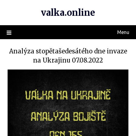
valka.online
Menu
Analýza stopětašedesátého dne invaze
na Ukrajinu 07.08.2022