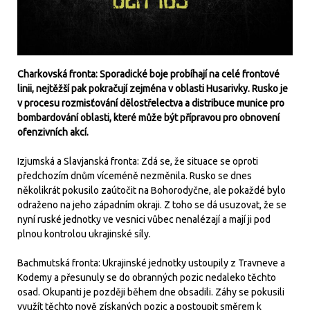
Charkovská fronta: Sporadické boje probíhají na celé frontové
linii, nejtěžší pak pokračují zejména v oblasti Husarivky. Rusko je
v procesu rozmisťování dělostřelectva a distribuce munice pro
bombardování oblasti, které může být přípravou pro obnovení
ofenzivních akcí.
Izjumská a Slavjanská fronta: Zdá se, že situace se oproti
předchozím dnům víceméně nezměnila. Rusko se dnes
několikrát pokusilo zaútočit na Bohorodyčne, ale pokaždé bylo
odraženo na jeho západním okraji. Z toho se dá usuzovat, že se
nyní ruské jednotky ve vesnici vůbec nenalézají a mají ji pod
plnou kontrolou ukrajinské síly.
Bachmutská fronta: Ukrajinské jednotky ustoupily z Travneve a
Kodemy a přesunuly se do obranných pozic nedaleko těchto
osad. Okupanti je později během dne obsadili. Záhy se pokusili
využít těchto nově získaných pozic a postoupit směrem k