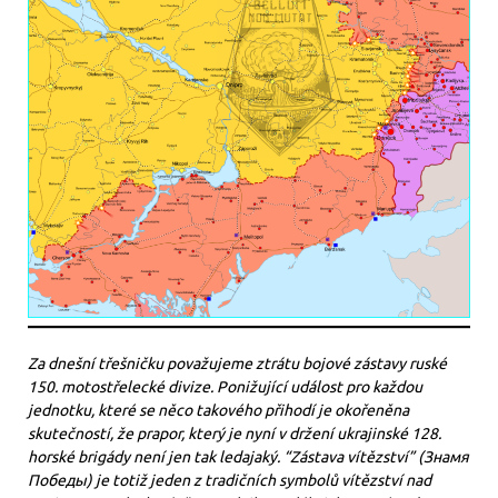
Za dnešní třešničku považujeme ztrátu bojové zástavy ruské
150. motostřelecké divize. Ponižující událost pro každou
jednotku, které se něco takového přihodí je okořeněna
skutečností, že prapor, který je nyní v držení ukrajinské 128.
horské brigády není jen tak ledajaký. “Zástava vítězství” (Знамя
Победы) je totiž jeden z tradičních symbolů vítězství nad