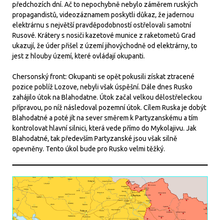
předchozích dní. Ač to nepochybně nebylo záměrem ruských
propagandistů, videozáznamem poskytli důkaz, že jadernou
elektrárnu s největší pravděpodobností ostřelovali samotní
Rusové. Krátery s nosiči kazetové munice z raketometů Grad
ukazují, že úder přišel z území jihovýchodně od elektrárny, to
jest z hlouby území, které ovládají okupanti.
Chersonský front: Okupanti se opět pokusili získat ztracené
pozice poblíž Lozove, nebyli však úspěšní. Dále dnes Rusko
zahájilo útok na Blahodatne. Útok začal velkou dělostřeleckou
přípravou, po níž následoval pozemní útok. Cílem Ruska je dobýt
Blahodatné a poté jít na sever směrem k Partyzanskému a tím
kontrolovat hlavní silnici, která vede přímo do Mykolajivu. Jak
Blahodatné, tak především Partyzanské jsou však silně
opevněny. Tento úkol bude pro Rusko velmi těžký.