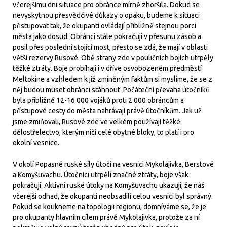
včerejšímu dni situace pro obránce mírně zhoršila. Dokud se
nevyskytnou přesvědčivé důkazy o opaku, budeme k situaci
přistupovat tak, že okupanti ovládají přibližně stejnou porci
města jako dosud. Obránci stále pokračují v přesunu zásob a
posil přes poslední stojící most, přesto se zdá, že mají v oblasti
větší rezervy Rusové. Obě strany zde v pouličních bojích utrpěly
těžké ztráty. Boje probíhají i v dříve osvobozeném předměstí
Meltokine a vzhledem k již zmíněným faktům si myslíme, že se z
něj budou muset obránci stáhnout. Počáteční převaha útočníků
byla přibližně 12-16 000 vojáků proti 2 000 obráncům a
přístupové cesty do města nahrávají právě útočníkům. Jak už
jsme zmiňovali, Rusové zde ve velkém používají těžké
dělostřelectvo, kterým ničí celé obytné bloky, to platí i pro
okolní vesnice.
V okolí Popasné ruské síly útočí na vesnici Mykolajivka, Berstové
a Komyšuvachu. Útočníci utrpěli značné ztráty, boje však
pokračují. Aktivní ruské útoky na Komyšuvachu ukazují, že náš
včerejší odhad, že okupanti neobsadili celou vesnici byl správný.
Pokud se koukneme na topologii regionu, domníváme se, že je
pro okupanty hlavním cílem právě Mykolajivka, protože za ní