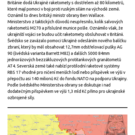
Británie dodá Ukrajině raketomety s dostřelem až 80 kilometrů,
které mají pomoci v boji proti ruským silám na východě země.
Oznámil to dnes britský ministr obrany Ben Wallace.
Ministerstvo z taktických důvodů neupřesnilo, kolik salvových
raketometů M270 a příslušné munice pošle. Oznámilo však, že
ukrajinští vojáci se budou učit raketomety obsluhovat v Británii.
Švédsko se zavázalo pomoci Ukrajině odesláním nového balíčku
zbraní, který by měl obsahovat 12,7mm odstřelovací pušky AG
90 (švédská varianta Barrett M82) a dalších 5000 84mm
jednorázových bezzákluzových protitankových granátometů
AT4. Severská země také nabízí protilodní raketové systémy
RBS 17 vhodné pro ničení menších lodí nebo příspěvek ve výši v
přepočtu asi 140 milionů Kč do fondu NATO na podporu Ukrajiny.
Podle švédského Ministerstva obrany se diskutuje i nad
dodatečným příspěvkem ve výši 1,3 mld Kč přímo pro ukrajinské
ozbrojené síly.