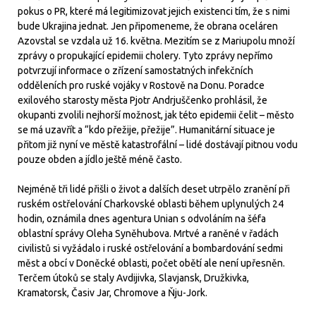
pokus o PR, které má legitimizovat jejich existenci tím, že s nimi
bude Ukrajina jednat. Jen připomeneme, že obrana oceláren
Azovstal se vzdala už 16. května. Mezitím se z Mariupolu množí
zprávy o propukající epidemii cholery. Tyto zprávy nepřímo
potvrzují informace o zřízení samostatných infekčních
odděleních pro ruské vojáky v Rostově na Donu. Poradce
exilového starosty města Pjotr Andrjuščenko prohlásil, že
okupanti zvolili nejhorší možnost, jak této epidemii čelit – město
se má uzavřít a “kdo přežije, přežije”. Humanitární situace je
přitom již nyní ve městě katastrofální – lidé dostávají pitnou vodu
pouze obden a jídlo ještě méně často.
Nejméně tři lidé přišli o život a dalších deset utrpělo zranění při
ruském ostřelování Charkovské oblasti během uplynulých 24
hodin, oznámila dnes agentura Unian s odvoláním na šéfa
oblastní správy Oleha Syněhubova. Mrtvé a raněné v řadách
civilistů si vyžádalo i ruské ostřelování a bombardování sedmi
měst a obcí v Doněcké oblasti, počet obětí ale není upřesněn.
Terčem útoků se staly Avdijivka, Slavjansk, Družkivka,
Kramatorsk, Časiv Jar, Chromove a Ňju-Jork.