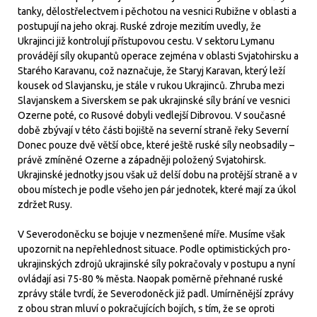
tanky, dělostřelectvem i pěchotou na vesnici Rubižne v oblasti a
postupují na jeho okraj. Ruské zdroje mezitím uvedly, že
Ukrajinci již kontrolují přístupovou cestu. V sektoru Lymanu
provádějí síly okupantů operace zejména v oblasti Svjatohirsku a
Starého Karavanu, což naznačuje, že Staryj Karavan, který leží
kousek od Slavjansku, je stále v rukou Ukrajinců. Zhruba mezi
Slavjanskem a Siverskem se pak ukrajinské síly brání ve vesnici
Ozerne poté, co Rusové dobyli vedlejší Dibrovou. V současné
době zbývají v této části bojiště na severní straně řeky Severní
Donec pouze dvě větší obce, které ještě ruské síly neobsadily –
právě zmíněné Ozerne a západněji položený Svjatohirsk.
Ukrajinské jednotky jsou však už delší dobu na protější straně a v
obou místech je podle všeho jen pár jednotek, které mají za úkol
zdržet Rusy.
V Severodoněcku se bojuje v nezmenšené míře. Musíme však
upozornit na nepřehlednost situace. Podle optimistických pro-
ukrajinských zdrojů ukrajinské síly pokračovaly v postupu a nyní
ovládají asi 75-80 % města. Naopak poměrně přehnané ruské
zprávy stále tvrdí, že Severodoněck již padl. Umírněnější zprávy
z obou stran mluví o pokračujících bojích, s tím, že se oproti