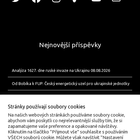
Nejnovější příspěvky
Analýza 1627. dne ruské invaze na Ukrajinu 08.08.2026
Od Bobíka k FUP. Český energetický uzel pro ukrajinské jednotky
Analýza 1626. dne ruské invaze na Ukrajinu 07.08.2026
Stránky používají soubory cookies
Na našich webových stránkách používáme soubory cookie,
abychom vám poskytli co nejrelevantnější služby tím, že si
zapamatujeme vaše preference a opakované návštěvy.
Kliknutím na tlačítko "Přijmout vše" souhlasíte s používáním
VŠECH souborů cookie. Můžete však navštívit "Nastavení