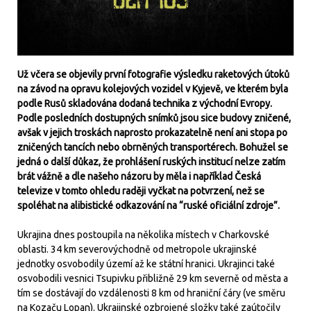
Už včera se objevily první fotografie výsledku raketových útoků
na závod na opravu kolejových vozidel v Kyjevě, ve kterém byla
podle Rusů skladována dodaná technika z východní Evropy.
Podle posledních dostupných snímků jsou sice budovy zničené,
avšak v jejich troskách naprosto prokazatelně není ani stopa po
zničených tancích nebo obrněných transportérech. Bohužel se
jedná o další důkaz, že prohlášení ruských institucí nelze zatím
brát vážně a dle našeho názoru by měla i například Česká
televize v tomto ohledu raději vyčkat na potvrzení, než se
spoléhat na alibistické odkazování na “ruské oficiální zdroje”.
Ukrajina dnes postoupila na několika místech v Charkovské
oblasti. 34 km severovýchodně od metropole ukrajinské
jednotky osvobodily území až ke státní hranici. Ukrajinci také
osvobodili vesnici Tsupivku přibližně 29 km severně od města a
tím se dostávají do vzdálenosti 8 km od hraniční čáry (ve směru
na Kozaču Lopan). Ukrajinské ozbrojené složky také zaútočily