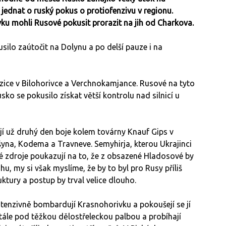
 jednat o ruský pokus o protiofenzivu v regionu.
rivku mohli Rusové pokusit prorazit na jih od Charkova.
silo zaútočit na Dolynu a po delší pauze i na
pozice v Bilohorivce a Verchnokamjance. Rusové na tyto
usko se pokusilo získat větší kontrolu nad silnicí u
í už druhý den boje kolem továrny Knauf Gips v
ršyna, Kodema a Travneve. Semyhirja, kterou Ukrajinci
ské zdroje poukazují na to, že z obsazené Hladosové by
hu, my si však myslíme, že by to byl pro Rusy příliš
uktury a postup by trval velice dlouho.
ntenzivně bombardují Krasnohorivku a pokoušejí se jí
ustále pod těžkou dělostřeleckou palbou a probíhají