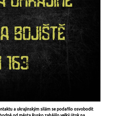
kontaktu a ukrajinským silám se podařilo osvobodit
chodně od města Rusko zahájilo velký útok na