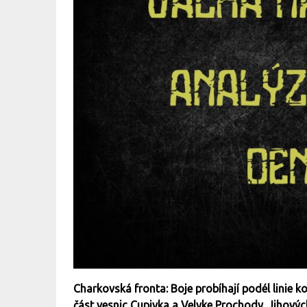
Charkovská fronta: Boje probíhají podél linie 
část vesnic Cupivka a Velyke Prochody. Jihový