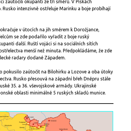
ci zaútočili okupanti ze tří směrů. V Piskách
p. Rusko intenzivně ostřeluje Marinku a boje probíhají
okračuje v útocích na jih směrem k Dorožjance,
elcům se zde podařilo vyřadit z boje ruský
panti další. Ruští vojáci si na sociálních sítích
ělostřelectva menší než minuta. Předpokládáme, že zde
třelecké radary dodané Západem.
o pokusilo zaútočit na Bilohirku a Lozove a oba útoky
lectva. Rusko přesouvá na západní břeh Dněpru stále
 ruské 35. a 36. vševojskové armády. Ukrajinské
rsonské oblasti minimálně 5 ruských skladů munice.