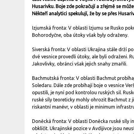
Husarivku. Boje zde pokračují a zřejmě se může
Někteří analytici spekulují, že by se přes Husa
Izjumská fronta: V oblasti Izjumu se Rusko poku
Bohorodyčne, oba útoky však byly odraženy.
Siverská fronta: V oblasti Ukrajina stále drží 
dvě vesnice provedli útoky, ale byli odraženi. R
Jakovlivky, obránci však jejich snahy zmařili.
Bachmutská fronta: V oblasti Bachmut probíhaj
Soledaru. Dále zde probíhají boje o vesnice Ve
opustili, je nyní pod kontrolou ruských sil. Ru
ruské síly teoreticky mohly ohrozit Bachmut z ji
riskantní manévr, v oblasti je minimum infrastr
Doněcká fronta: V oblasti Doněcka ruské síly i
obklíčit. Ukrajinské pozice v Avdijivce jsou ne