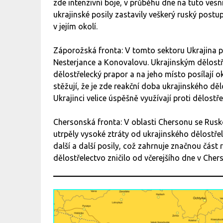
zde intenzivní boje, v průběhu dne na tuto vesni
ukrajinské posily zastavily veškerý ruský postu
v jejím okolí.
Záporožská fronta: V tomto sektoru Ukrajina p
Nesterjance a Konovalovu. Ukrajinským dělostř
dělostřelecký prapor a na jeho místo posílají oku
stěžují, že je zde reakční doba ukrajinského d
Ukrajinci velice úspěšně využívají proti dělos
Chersonská fronta: V oblasti Chersonu se Rusk
utrpěly vysoké ztráty od ukrajinského dělostře
další a další posily, což zahrnuje značnou část
dělostřelectvo zničilo od včerejšího dne v Che