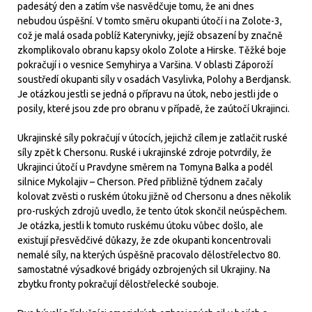
padesátý den a zatím vše nasvědčuje tomu, že ani dnes
nebudou úspěšní. V tomto směru okupanti útočí i na Zolote-3,
což je malá osada poblíž Katerynivky, jejíž obsazení by značně
zkomplikovalo obranu kapsy okolo Zolote a Hirske. Těžké boje
pokračují i o vesnice Semyhirya a Varšina. V oblasti Záporoží
soustředí okupanti síly v osadách Vasylivka, Polohy a Berdjansk.
Je otázkou jestli se jedná o přípravu na útok, nebo jestli jde o
posily, které jsou zde pro obranu v případě, že zaútočí Ukrajinci.
Ukrajinské síly pokračují v útocích, jejichž cílem je zatlačit ruské
síly zpět k Chersonu. Ruské i ukrajinské zdroje potvrdily, že
Ukrajinci útočí u Pravdyne směrem na Tomyna Balka a podél
silnice Mykolajiv – Cherson. Před přibližně týdnem začaly
kolovat zvěsti o ruském útoku jižně od Chersonu a dnes několik
pro-ruských zdrojů uvedlo, že tento útok skončil neúspěchem.
Je otázka, jestli k tomuto ruskému útoku vůbec došlo, ale
existují přesvědčivé důkazy, že zde okupanti koncentrovali
nemalé síly, na kterých úspěšně pracovalo dělostřelectvo 80.
samostatné výsadkové brigády ozbrojených sil Ukrajiny. Na
zbytku fronty pokračují dělostřelecké souboje.