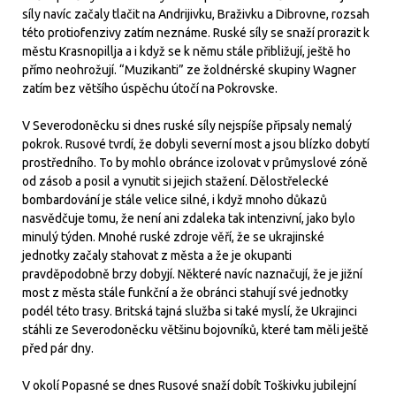
síly navíc začaly tlačit na Andrijivku, Braživku a Dibrovne, rozsah
této protiofenzivy zatím neznáme. Ruské síly se snaží prorazit k
městu Krasnopillja a i když se k němu stále přibližují, ještě ho
přímo neohrožují. “Muzikanti” ze žoldnérské skupiny Wagner
zatím bez většího úspěchu útočí na Pokrovske.
V Severodoněcku si dnes ruské síly nejspíše připsaly nemalý
pokrok. Rusové tvrdí, že dobyli severní most a jsou blízko dobytí
prostředního. To by mohlo obránce izolovat v průmyslové zóně
od zásob a posil a vynutit si jejich stažení. Dělostřelecké
bombardování je stále velice silné, i když mnoho důkazů
nasvědčuje tomu, že není ani zdaleka tak intenzivní, jako bylo
minulý týden. Mnohé ruské zdroje věří, že se ukrajinské
jednotky začaly stahovat z města a že je okupanti
pravděpodobně brzy dobyjí. Některé navíc naznačují, že je jižní
most z města stále funkční a že obránci stahují své jednotky
podél této trasy. Britská tajná služba si také myslí, že Ukrajinci
stáhli ze Severodoněcku většinu bojovníků, které tam měli ještě
před pár dny.
V okolí Popasné se dnes Rusové snaží dobít Toškivku jubilejní