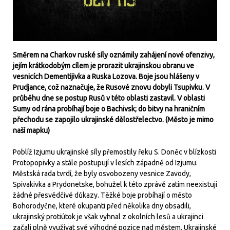
Směrem na Charkov ruské síly oznámily zahájení nové ofenzivy,
jejím krátkodobým cílem je prorazit ukrajinskou obranu ve
vesnicích Dementijivka a Ruska Lozova. Boje jsou hlášeny v
Prudjance, což naznačuje, že Rusové znovu dobyli Tsupivku. V
průběhu dne se postup Rusů v této oblasti zastavil. V oblasti
Sumy od rána probíhají boje o Bachivsk; do bitvy na hraničním
přechodu se zapojilo ukrajinské dělostřelectvo. (Město je mimo
naší mapku)
Poblíž Izjumu ukrajinské síly přemostily řeku S. Doněc v blízkosti
Protopopivky a stále postupují v lesích západně od Izjumu.
Městská rada tvrdí, že byly osvobozeny vesnice Zavody,
Spivakivka a Prydonetske, bohužel k této zprávě zatím neexistují
žádné přesvědčivé důkazy. Těžké boje probíhají o město
Bohorodyčne, které okupanti před několika dny obsadili,
ukrajinský protiútok je však vyhnal z okolních lesů a ukrajinci
začali plně využívat své výhodné pozice nad městem. Ukrajinské