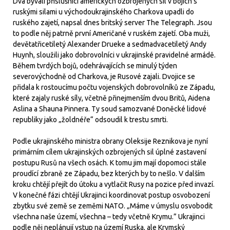
Dva bývalí příslušníci amerických ozbrojených sil v bojích s
ruskými silami u východoukrajinského Charkova upadli do
ruského zajetí, napsal dnes britský server The Telegraph. Jsou
to podle něj patrně první Američané v ruském zajetí. Oba muži,
devětatřicetiletý Alexander Drueke a sedmadvacetiletý Andy
Huynh, sloužili jako dobrovolníci v ukrajinské pravidelné armádě.
Během tvrdých bojů, odehrávajících se minulý týden
severovýchodně od Charkova, je Rusové zajali. Dvojice se
přidala k rostoucímu počtu vojenských dobrovolníků ze Západu,
které zajaly ruské síly, včetně přinejmenším dvou Britů, Aidena
Aslina a Shauna Pinnera. Ty soud samozvané Doněcké lidové
republiky jako „žoldnéře“ odsoudil k trestu smrti.
Podle ukrajinského ministra obrany Oleksije Reznikova je nyní
primárním cílem ukrajinských ozbrojených sil úplné zastavení
postupu Rusů na všech osách. K tomu jim mají dopomoci stále
proudící zbraně ze Západu, bez kterých by to nešlo. V dalším
kroku chtějí přejít do útoku a vytlačit Rusy na pozice před invazí.
V konečné fázi chtějí Ukrajinci koordinovat postup osvobození
zbytku své země se zeměmi NATO. „Máme v úmyslu osvobodit
všechna naše území, všechna – tedy včetně Krymu.” Ukrajinci
podle něj neplánují vstup na území Ruska, ale Krymský