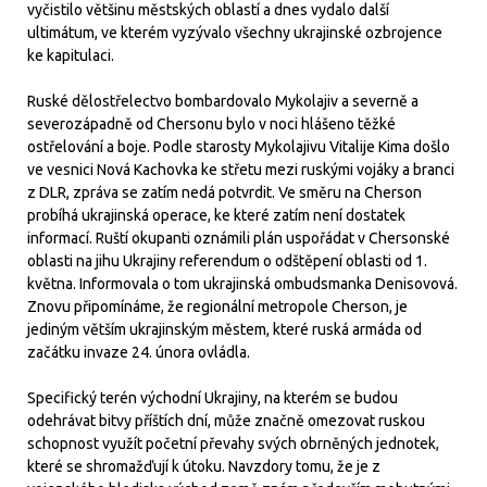
vyčistilo většinu městských oblastí a dnes vydalo další
ultimátum, ve kterém vyzývalo všechny ukrajinské ozbrojence
ke kapitulaci.
Ruské dělostřelectvo bombardovalo Mykolajiv a severně a
severozápadně od Chersonu bylo v noci hlášeno těžké
ostřelování a boje. Podle starosty Mykolajivu Vitalije Kima došlo
ve vesnici Nová Kachovka ke střetu mezi ruskými vojáky a branci
z DLR, zpráva se zatím nedá potvrdit. Ve směru na Cherson
probíhá ukrajinská operace, ke které zatím není dostatek
informací. Ruští okupanti oznámili plán uspořádat v Chersonské
oblasti na jihu Ukrajiny referendum o odštěpení oblasti od 1.
května. Informovala o tom ukrajinská ombudsmanka Denisovová.
Znovu připomínáme, že regionální metropole Cherson, je
jediným větším ukrajinským městem, které ruská armáda od
začátku invaze 24. února ovládla.
Specifický terén východní Ukrajiny, na kterém se budou
odehrávat bitvy příštích dní, může značně omezovat ruskou
schopnost využít početní převahy svých obrněných jednotek,
které se shromažďují k útoku. Navzdory tomu, že je z