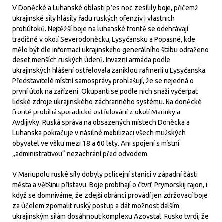
V Doněcké a Luhanské oblasti přes noc zesílily boje, přičemž
ukrajinské síly hlásily řadu ruských ofenzív i vlastních
protiútoků. Nejtěžší boje na luhanské frontě se odehrávají
tradičně v okolí Severodoněcku, Lysyčansku a Popasné, kde
mělo být dle informací ukrajinského generálního štábu odraženo
deset menších ruských úderů. Invazní armáda podle
ukrajinských hlášení ostřelovala zaniklou rafinerii u Lysyčanska.
Představitelé místní samosprávy prohlašují, že se nejedná o
první útok na zařízení. Okupanti se podle nich snaží vyčerpat
lidské zdroje ukrajinského záchranného systému. Na doněcké
frontě probíhá sporadické ostřelování z okolí Marinky a
Avdijivky. Ruská správa na obsazených místech Doněcka a
Luhanska pokračuje v násilné mobilizaci všech mužských
obyvatel ve věku mezi 18 a 60 lety. Ani spojení s místní
„administrativou“ nezachrání před odvodem.
V Mariupolu ruské síly dobyly policejní stanici v západní části
města a většinu přístavu. Boje probíhají o čtvrť Prymorskij rajon, i
když se domníváme, že zdejší obránci provádí jen zdržovací boje
za účelem zpomalit ruský postup a dát možnost dalším
ukrajinským silám dosáhnout komplexu Azovstal. Rusko tvrdí, že