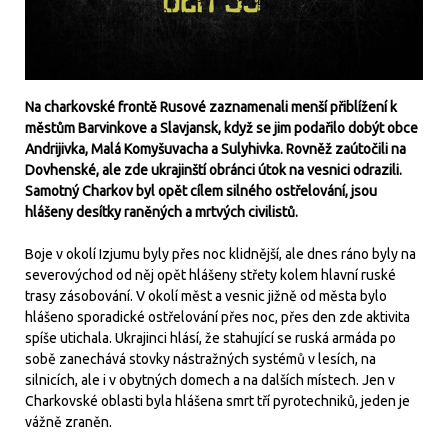
Na charkovské frontě Rusové zaznamenali menší přiblížení k
městům Barvinkove a Slavjansk, když se jim podařilo dobýt obce
Andrijivka, Malá Komyšuvacha a Sulyhivka. Rovněž zaútočili na
Dovhenské, ale zde ukrajinští obránci útok na vesnici odrazili.
Samotný Charkov byl opět cílem silného ostřelování, jsou
hlášeny desítky raněných a mrtvých civilistů.
Boje v okolí Izjumu byly přes noc klidnější, ale dnes ráno byly na
severovýchod od něj opět hlášeny střety kolem hlavní ruské
trasy zásobování. V okolí měst a vesnic jižně od města bylo
hlášeno sporadické ostřelování přes noc, přes den zde aktivita
spíše utichala. Ukrajinci hlásí, že stahující se ruská armáda po
sobě zanechává stovky nástražných systémů v lesích, na
silnicích, ale i v obytných domech a na dalších místech. Jen v
Charkovské oblasti byla hlášena smrt tří pyrotechniků, jeden je
vážně zraněn.