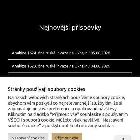
Nejnovější příspěvky
Analýza 1624. dne ruské invaze na Ukrajinu 05.08.2026
Analýza 1623. dne ruské invaze na Ukrajinu 04.08.2026
Analýza 1622. dne ruské invaze na Ukrajinu 03.08.2026
Stránky používají soubory cookies
Na našich webových stránkách používáme soubory cookie,
abychom vám poskytli co nejrelevantnější služby tím, že si
zapamatujeme vaše preference a opakované návštěvy.
Kliknutím na tlačítko "Přijmout vše" souhlasíte s používáním
VŠECH souborů cookie. Můžete však navštívit "Nastavení
souborů cookie" a poskytnout kontrolovaný souhlas..
Nastavení cookies
Přijmout vše
© valka.online | Vydavatel: Jan Tofl, Plzeň | ISSN 3029-