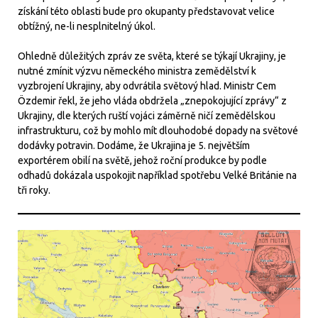
získání této oblasti bude pro okupanty představovat velice
obtížný, ne-li nesplnitelný úkol.
Ohledně důležitých zpráv ze světa, které se týkají Ukrajiny, je
nutné zmínit výzvu německého ministra zemědělství k
vyzbrojení Ukrajiny, aby odvrátila světový hlad. Ministr Cem
Özdemir řekl, že jeho vláda obdržela „znepokojující zprávy“ z
Ukrajiny, dle kterých ruští vojáci záměrně ničí zemědělskou
infrastrukturu, což by mohlo mít dlouhodobé dopady na světové
dodávky potravin. Dodáme, že Ukrajina je 5. největším
exportérem obilí na světě, jehož roční produkce by podle
odhadů dokázala uspokojit například spotřebu Velké Británie na
tři roky.