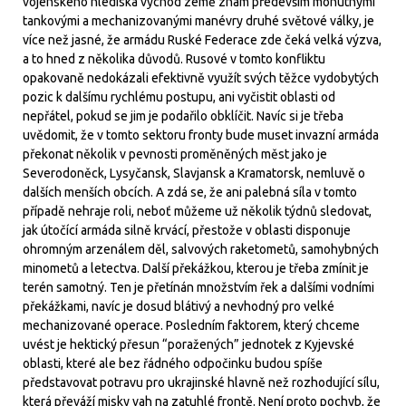
vojenského hlediska východ země znám především mohutnými
tankovými a mechanizovanými manévry druhé světové války, je
více než jasné, že armádu Ruské Federace zde čeká velká výzva,
a to hned z několika důvodů. Rusové v tomto konfliktu
opakovaně nedokázali efektivně využít svých těžce vydobytých
pozic k dalšímu rychlému postupu, ani vyčistit oblasti od
nepřátel, pokud se jim je podařilo obklíčit. Navíc si je třeba
uvědomit, že v tomto sektoru fronty bude muset invazní armáda
překonat několik v pevnosti proměněných měst jako je
Severodoněck, Lysyčansk, Slavjansk a Kramatorsk, nemluvě o
dalších menších obcích. A zdá se, že ani palebná síla v tomto
případě nehraje roli, neboť můžeme už několik týdnů sledovat,
jak útočící armáda silně krvácí, přestože v oblasti disponuje
ohromným arzenálem děl, salvových raketometů, samohybných
minometů a letectva. Další překážkou, kterou je třeba zmínit je
terén samotný. Ten je přetínán množstvím řek a dalšími vodními
překážkami, navíc je dosud blátivý a nevhodný pro velké
mechanizované operace. Posledním faktorem, který chceme
uvést je hektický přesun “poražených” jednotek z Kyjevské
oblasti, které ale bez řádného odpočinku budou spíše
představovat potravu pro ukrajinské hlavně než rozhodující sílu,
která převáží misky vah na zatuhlé frontě. Není proto pochyb, že