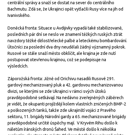
centrální správy a snaží se dostat na sever do centrálního
Bachmutu. Zdá se, že Ukrajinci opět vytlačili Rusy více na jih od
Ivanivského.
Doněcká fronta: Situace u Avdijivky vypadá také stabilizovaně,
posledních pár dní se neslo ve znamení těžkých ruských ztrát
navzdory těžké dělostřelecké palbě a leteckému bombardování.
Útočníci za poslední dva dny neudělali žádný významný pokrok.
Rusové se stále snaží město obklíčit, ale krajina je zde nutí
postupovat otevřenou krajinou, což se podepisuje na
výsledcích.
Záporožská fronta: Jižně od Orichivu nasadili Rusové 291.
gardový mechanizovaný pluk a 42. gardovou mechanizovanou
divizi, se kterými se zde Ukrajinci v rámci svých útoků
pravděpodobně setkávají. Na nedávno zveřejněných záběrech
je vidět, že okupanti projíždějí kolem vlastních zničených BMP-2
a poškozených tanků, takže zde ukrajinští vojáci z Pravého
sektoru, 11. brigády Národní gardy a 65. mechanizované brigády
pravděpodobně určité úspěchy mají. V Kryvém Rihu došlo k
náletům íránských dronů Šahed. Ve městě došlo k několika