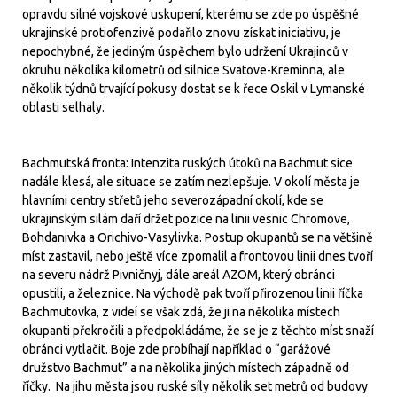
opravdu silné vojskové uskupení, kterému se zde po úspěšné
ukrajinské protiofenzivě podařilo znovu získat iniciativu, je
nepochybné, že jediným úspěchem bylo udržení Ukrajinců v
okruhu několika kilometrů od silnice Svatove-Kreminna, ale
několik týdnů trvající pokusy dostat se k řece Oskil v Lymanské
oblasti selhaly.
Bachmutská fronta: Intenzita ruských útoků na Bachmut sice
nadále klesá, ale situace se zatím nezlepšuje. V okolí města je
hlavními centry střetů jeho severozápadní okolí, kde se
ukrajinským silám daří držet pozice na linii vesnic Chromove,
Bohdanivka a Orichivo-Vasylivka. Postup okupantů se na většině
míst zastavil, nebo ještě více zpomalil a frontovou linii dnes tvoří
na severu nádrž Pivničnyj, dále areál AZOM, který obránci
opustili, a železnice. Na východě pak tvoří přirozenou linii říčka
Bachmutovka, z videí se však zdá, že ji na několika místech
okupanti překročili a předpokládáme, že se je z těchto míst snaží
obránci vytlačit. Boje zde probíhají například o “garážové
družstvo Bachmut” a na několika jiných místech západně od
říčky. Na jihu města jsou ruské síly několik set metrů od budovy