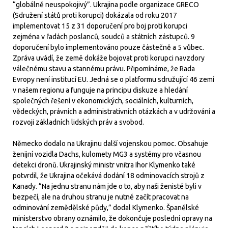
“globálně neuspokojivý”. Ukrajina podle organizace GRECO
(Sdružení států proti korupci) dokázala od roku 2017
implementovat 15 z 31 doporučení pro boj proti korupci
zejména v řadách poslanců, soudců a státních zástupců. 9
doporučení bylo implementováno pouze částečně a 5 vůbec.
Zpráva uvádí, že země dokáže bojovat proti korupci navzdory
válečnému stavu a stannému právu. Připomínáme, že Rada
Evropy není institucí EU. Jedná se o platformu sdružující 46 zemí
v našem regionu a funguje na principu diskuze a hledání
společných řešení v ekonomických, sociálních, kulturních,
vědeckých, právních a administrativních otázkách a v udržování a
rozvoji základních lidských práv a svobod.
Německo dodalo na Ukrajinu další vojenskou pomoc. Obsahuje
ženijní vozidla Dachs, kulomety MG3 a systémy pro včasnou
detekci dronů. Ukrajinský ministr vnitra Ihor Klymenko také
potvrdil, že Ukrajina očekává dodání 18 odminovacích strojů z
Kanady. “Na jednu stranu nám jde o to, aby naši ženisté byli v
bezpečí, ale na druhou stranu je nutné začít pracovat na
odminování zemědělské půdy,” dodal Klymenko. Španělské
ministerstvo obrany oznámilo, že dokončuje poslední opravy na