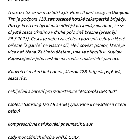
A pozor! Už se nám to blíží a již víme cíl naší cesty na Ukrajinu.
Tím je podpora 128. samostatné horské zakarpatské brigády.
Pro ty, kteří nechytili naše dřívější příspěvky uvádíme, že se
chystá cesta Ukrajinu v druhé polovině března (přesněji
29.3.2023). Cesta je nejen za účelem poznání reality o které
píšeme “z gauče” na vlastní oči, ale i dovézt pomoc, které je
více než třeba. Za tímto účelem jsme se připojili k Vasylovi
Kapustejovi a jeho cestám na frontu s materiální pomocí.
Konkrétní materiální pomoc, kterou 128. brigáda poptává,
sestává z:
nabíječek a baterií pro radiostanice “Motorola DP4400”
tabletů Samsung Tab A8 64GB (využívané k navádění a řízení
palby)
kompresorů na nafukování pneumatik u aut
sady montážních klíčů a oříšků GOLA