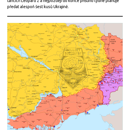
tancích Leopard 2 a nejpozději do konce příštího týdne plánuje
předat alespoň šest kusů Ukrajině.