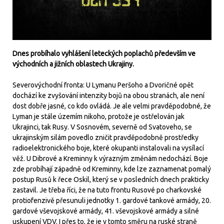
Dnes probíhalo vyhlášení leteckých poplachů především ve
východních a jižních oblastech Ukrajiny.
Severovýchodní fronta: U Lymanu Peršoho a Dvoričné opět
dochází ke zvyšování intenzity bojů na obou stranách, ale není
dost dobře jasné, co kdo ovládá. Je ale velmi pravděpodobné, že
Lyman je stále územím nikoho, protože je ostřelován jak
Ukrajinci, tak Rusy. V Sosnovém, severně od Svatoveho, se
ukrajinským silám povedlo zničit pravděpodobně prostředky
radioelektronického boje, které okupanti instalovali na vysílací
věž. U Dibrové a Kreminny k výrazným změnám nedochází. Boje
zde probíhají západně od Kreminny, kde lze zaznamenat pomalý
postup Rusů k řece Oskil, který se v posledních dnech prakticky
zastavil. Je třeba říci, že na tuto frontu Rusové po charkovské
protiofenzivě přesunuli jednotky 1. gardové tankové armády, 20.
gardové vševojskové armády, 41. vševojskové armády a silné
uskupení VDV. I přes to, že je v tomto směru na ruské straně