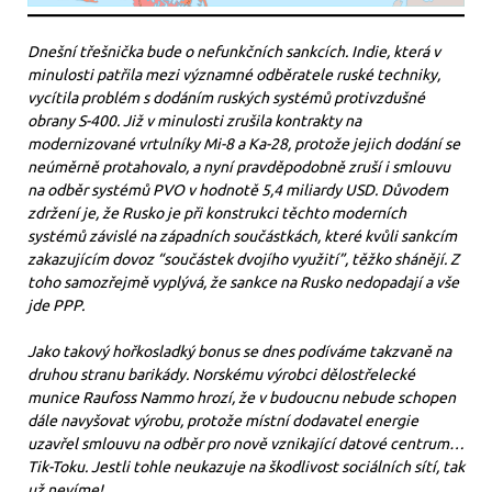
Dnešní třešnička bude o nefunkčních sankcích. Indie, která v
minulosti patřila mezi významné odběratele ruské techniky,
vycítila problém s dodáním ruských systémů protivzdušné
obrany S-400. Již v minulosti zrušila kontrakty na
modernizované vrtulníky Mi-8 a Ka-28, protože jejich dodání se
neúměrně protahovalo, a nyní pravděpodobně zruší i smlouvu
na odběr systémů PVO v hodnotě 5,4 miliardy USD. Důvodem
zdržení je, že Rusko je při konstrukci těchto moderních
systémů závislé na západních součástkách, které kvůli sankcím
zakazujícím dovoz “součástek dvojího využití”, těžko shánějí. Z
toho samozřejmě vyplývá, že sankce na Rusko nedopadají a vše
jde PPP.
Jako takový hořkosladký bonus se dnes podíváme takzvaně na
druhou stranu barikády. Norskému výrobci dělostřelecké
munice Raufoss Nammo hrozí, že v budoucnu nebude schopen
dále navyšovat výrobu, protože místní dodavatel energie
uzavřel smlouvu na odběr pro nově vznikající datové centrum…
Tik-Toku. Jestli tohle neukazuje na škodlivost sociálních sítí, tak
už nevíme!