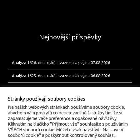
Nejnovější příspěvky
Analýza 1626. dne ruské invaze na Ukrajinu 07.08.2026
Analýza 1625. dne ruské invaze na Ukrajinu 06.08.2026
Analýza 1624. dne ruské invaze na Ukrajinu 05.08.2026
Stránky používají soubory cookies
Na našich webových stránkách používáme soubory cookie,
abychom vám poskytli co nejrelevantnější služby tím, že si
zapamatujeme vaše preference a opakované návštěvy.
Kliknutím na tlačítko "Přijmout vše" souhlasíte s používáním
VŠECH souborů cookie. Můžete však navštívit "Nastavení
souborů cookie" a poskytnout kontrolovaný souhlas..