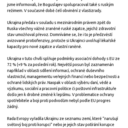
jsme informovali, že Boguslajev spolupracoval také s ruským
režimem. V současné době čelí obvinění z vlastizrady.
Ukrajina předala v souladu s mezinárodním právem zpět do
Ruska všechny vážně zraněné ruské zajatce, jejichž zdravotní
stav umožňoval převoz. Domníváme se, že i to je předzvěstí
avizované protiofenzivy, protože si Ukrajinci uvolňují lékařské
kapacity pro nové zajatce a vlastní raněné.
Ukrajina v tuto chvíli splňuje podmínky asociační dohody s EU ze
72 % (+9 % za poslední rok). Největší posun byl zaznamenán
například v oblasti sdílení informací, ochraně duševního
vlastnictví, managementu veřejných financí nebo bezpečnosti a
ochraně lidských práv. Naopak v oblasti výběru daní, vědě a
výzkumu, sociální a pracovní politice či poštovní infrastruktuře
došlo jen k drobné změně k lepšímu. V problematice ochrany
spotřebitele a boji proti podvodům nebyl podle EU progres
žádný.
Rada Evropy vyřadila Ukrajinu ze seznamu zemí, které “narušují
světový boj proti korupci” nebo je jejich stav potírání korupce