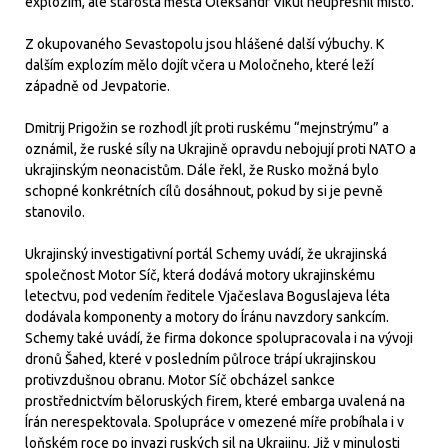
explozím, ale starosta města Oleksandr Vikul neupřesnil místo.
Z okupovaného Sevastopolu jsou hlášené další výbuchy. K
dalším explozím mělo dojít včera u Moločneho, které leží
západně od Jevpatorie.
Dmitrij Prigožin se rozhodl jít proti ruskému “mejnstrýmu” a
oznámil, že ruské síly na Ukrajině opravdu nebojují proti NATO a
ukrajinským neonacistům. Dále řekl, že Rusko možná bylo
schopné konkrétních cílů dosáhnout, pokud by si je pevně
stanovilo.
Ukrajinský investigativní portál Schemy uvádí, že ukrajinská
společnost Motor Síč, která dodává motory ukrajinskému
letectvu, pod vedením ředitele Vjačeslava Boguslajeva léta
dodávala komponenty a motory do Íránu navzdory sankcím.
Schemy také uvádí, že firma dokonce spolupracovala i na vývoji
dronů Šahed, které v posledním půlroce trápí ukrajinskou
protivzdušnou obranu. Motor Síč obcházel sankce
prostřednictvím běloruských firem, které embarga uvalená na
Írán nerespektovala. Spolupráce v omezené míře probíhala i v
loňském roce po invazi ruských sil na Ukrajinu. Již v minulosti