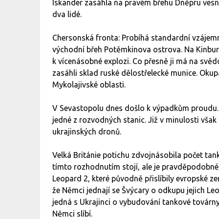
Iskander zasáhla na pravém břehu Dněpru vesni
dva lidé.
Chersonská fronta: Probíhá standardní vzájemné 
východní břeh Potěmkinova ostrova. Na Kinbu
k vícenásobné explozi. Co přesně ji má na svědom
zasáhli sklad ruské dělostřelecké munice. Okupan
Mykolajivské oblasti.
V Sevastopolu dnes došlo k výpadkům proudu. 
jedné z rozvodných stanic. Již v minulosti vš
ukrajinských dronů.
Velká Británie potichu zdvojnásobila počet tanků
tímto rozhodnutím stojí, ale je pravděpodobné
Leopard 2, které původně přislíbily evropské z
že Němci jednají se Švýcary o odkupu jejich Le
jedná s Ukrajinci o vybudování tankové továrny
Němci slíbí.