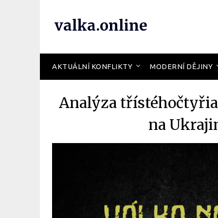
valka.online
AKTUÁLNÍ KONFLIKTY
MODERNÍ DĚJINY
Analýza třístéhočtyř
na Ukraji