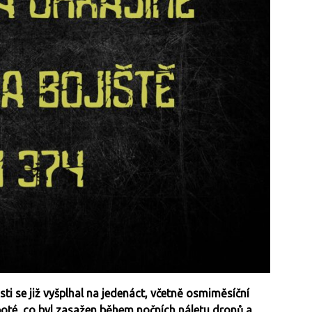
i se již vyšplhal na jedenáct, včetně osmiměsíční
 poté, co byl zasažen během nočních náletu dronů a