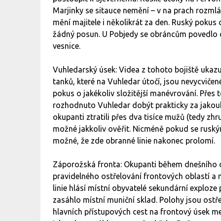
Marjinky se sitauce nemění – v na prach rozml
mění majitele i několikrát za den. Ruský pokus
žádný posun. U Pobjedy se obráncům povedlo o
vesnice.
Vuhledarský úsek: Videa z tohoto bojiště ukazu
tanků, které na Vuhledar útočí, jsou nevycvičen
pokus o jakékoliv složitější manévrování. Přes 
rozhodnuto Vuhledar dobýt prakticky za jakouko
okupanti ztratili přes dva tisíce mužů (tedy zhr
možné jakkoliv ověřit. Nicméně pokud se ruský
možné, že zde obranné linie nakonec prolomí.
Záporožská fronta: Okupanti během dnešního d
pravidelného ostřelování frontových oblastí a
linie hlásí místní obyvatelé sekundární exploz
zasáhlo místní muniční sklad. Polohy jsou ostř
hlavních přístupových cest na frontový úsek me