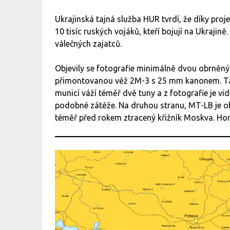
Ukrajinská tajná služba HUR tvrdí, že díky proj
10 tisíc ruských vojáků, kteří bojují na Ukrajin
válečných zajatců.
Objevily se fotografie minimálně dvou obrněný
přimontovanou věž 2M-3 s 25 mm kanonem. Tato
municí váží téměř dvě tuny a z fotografie je vi
podobné zátěže. Na druhou stranu, MT-LB je ob
téměř před rokem ztracený křižník Moskva. Ho