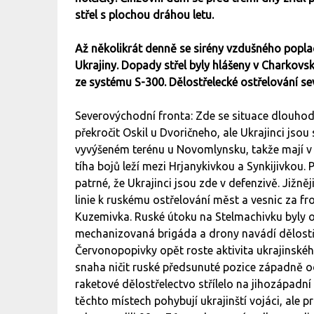
střel s plochou dráhou letu.
Až několikrát denně se sirény vzdušného popla
Ukrajiny. Dopady střel byly hlášeny v Charkovs
ze systému S-300. Dělostřelecké ostřelování se
Severovýchodní fronta: Zde se situace dlouhod
překročit Oskil u Dvoričneho, ale Ukrajinci jsou
vyvýšeném terénu u Novomlynsku, takže mají v t
tíha bojů leží mezi Hrjanykivkou a Synkijivkou. 
patrné, že Ukrajinci jsou zde v defenzivě. Již
linie k ruskému ostřelování měst a vesnic za fr
Kuzemivka. Ruské útoku na Stelmachivku byly o
mechanizovaná brigáda a drony navádí dělostře
Červonopopivky opět roste aktivita ukrajinsk
snaha ničit ruské předsunuté pozice západně od
raketové dělostřelectvo střílelo na jihozápadn
těchto místech pohybují ukrajinští vojáci, ale p