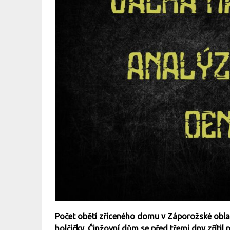
Počet obětí zříceného domu v Záporožské oblast
holčičky. Činžovní dům se před třemi dny zřítil