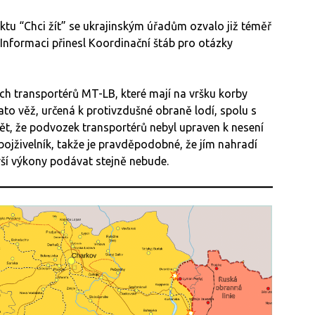
ektu “Chci žít” se ukrajinským úřadům ozvalo již téměř
ě. Informaci přinesl Koordinační štáb pro otázky
ch transportérů MT-LB, které mají na vršku korby
 věž, určená k protivzdušné obraně lodí, spolu s
dět, že podvozek transportérů nebyl upraven k nesení
ojživelník, takže je pravděpodobné, že jím nahradí
rší výkony podávat stejně nebude.