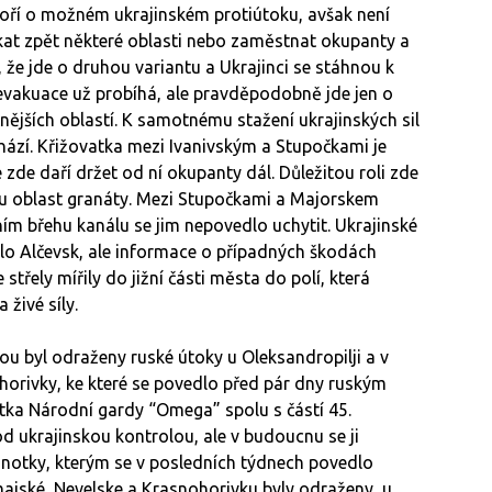
ovoří o možném ukrajinském protiútoku, avšak není
ískat zpět některé oblasti nebo zaměstnat okupanty a
 že jde o druhou variantu a Ukrajinci se stáhnou k
 evakuace už probíhá, ale pravděpodobně jde jen o
ějších oblastí. K samotnému stažení ukrajinských sil
hází. Křižovatka mezi Ivanivským a Stupočkami je
zde daří držet od ní okupanty dál. Důležitou roli zde
ou oblast granáty. Mezi Stupočkami a Majorskem
ím břehu kanálu se jim nepovedlo uchytit. Ukrajinské
o Alčevsk, ale informace o případných škodách
třely mířily do jižní části města do polí, která
 živé síly.
 byl odraženy ruské útoky u Oleksandropilji a v
horivky, ke které se povedlo před pár dny ruským
notka Národní gardy “Omega” spolu s částí 45.
od ukrajinskou kontrolou, ale v budoucnu se ji
notky, kterým se v posledních týdnech povedlo
ajské, Nevelske a Krasnohorivku byly odraženy, u