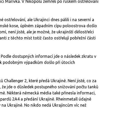
ci Marivka. V Nikopolu zemřeli po ruském ostřelování
ostřelování, ale Ukrajinci dnes pálili i na severní a
rnské kose, úplném západním cípu poloostrova došlo
í, není jisté, ale je možné, že ukrajinští dělostřelci
ti z těchto míst totiž často ostřelují pobřežní části
Podle dostupných informací jde o následek zkratu v
ak k podobným výpadkům došlo při útocích
 Challenger 2, které předá Ukrajině. Není jisté, co za
, že jde o důsledek postupného snižování počtu tanků
emě. Některá německá média také přinesla informaci,
opardů 2A4 a předání Ukrajině. Rheinmetall údajně
 na Ukrajině. No nikdo nedá Ukrajincům víc než