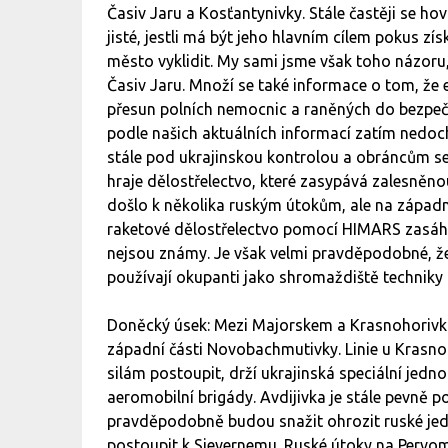
Časiv Jaru a Kosťantynivky. Stále častěji se h
jisté, jestli má být jeho hlavním cílem pokus z
město vyklidit. My sami jsme však toho názoru,
Časiv Jaru. Množí se také informace o tom, že
přesun polních nemocnic a raněných do bezpečn
podle našich aktuálních informací zatím nedoc
stále pod ukrajinskou kontrolou a obráncům se 
hraje dělostřelectvo, které zasypává zalesněn
došlo k několika ruským útokům, ale na západn
raketové dělostřelectvo pomocí HIMARS zasáhl
nejsou známy. Je však velmi pravděpodobné, že s
používají okupanti jako shromaždiště techniky a
Doněcký úsek: Mezi Majorskem a Krasnohorivkou
západní části Novobachmutivky. Linie u Krasno
silám postoupit, drží ukrajinská speciální jed
aeromobilní brigády. Avdijivka je stále pevně p
pravděpodobně budou snažit ohrozit ruské jed
postoupit k Sjevernemu. Ruské útoky na Pervom