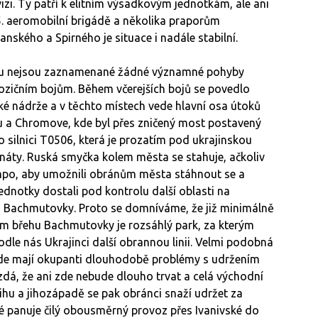
izi. Ty patří k elitním výsadkovým jednotkám, ale ani
95. aeromobilní brigádě a několika praporům
anského a Spirného je situace i nadále stabilní.
eku nejsou zaznamenané žádné významné pohyby
ozičním bojům. Během včerejších bojů se povedlo
é nádrže a v těchto místech vede hlavní osa útoků
 a Chromove, kde byl přes zničený most postavený
silnici T0506, která je prozatím pod ukrajinskou
anáty. Ruská smyčka kolem města se stahuje, ačkoliv
empo, aby umožnili obránům města stáhnout se a
 jednotky dostali pod kontrolu další oblasti na
 Bachmutovky. Proto se domníváme, že již minimálně
evém břehu Bachmutovky je rozsáhlý park, za kterým
dle nás Ukrajinci další obrannou linii. Velmi podobná
 kde mají okupanti dlouhodobě problémy s udržením
dá, že ani zde nebude dlouho trvat a celá východní
jihu a jihozápadě se pak obránci snaží udržet za
é panuje čilý obousměrný provoz přes Ivanivské do