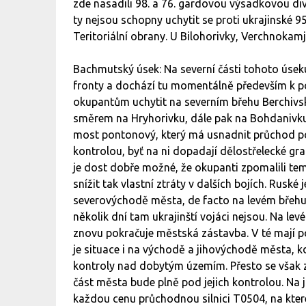
zde nasadili 98. a 76. gardovou výsadkovou div
ty nejsou schopny uchytit se proti ukrajinské 
Teritoriální obrany. U Bilohorivky, Verchnokamj
Bachmutský úsek: Na severní části tohoto ús
fronty a dochází tu momentálně především k p
okupantům uchytit na severním břehu Berchivsk
směrem na Hryhorivku, dále pak na Bohdanivku
most pontonový, který má usnadnit průchod po 
kontrolou, byť na ni dopadají dělostřelecké gr
je dost dobře možné, že okupanti zpomalili t
snížit tak vlastní ztráty v dalších bojích. Ruské
severovýchodě města, de facto na levém břehu
několik dní tam ukrajinští vojáci nejsou. Na l
znovu pokračuje městská zástavba. V té mají po
je situace i na východě a jihovýchodě města,
kontroly nad dobytým územím. Přesto se však z
část města bude plně pod jejich kontrolou. Na 
každou cenu průchodnou silnici T0504, na kter