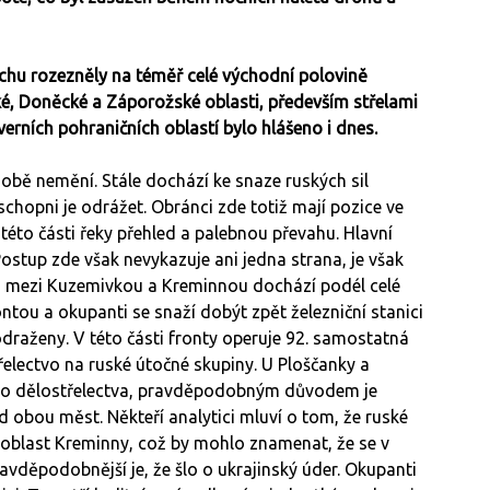
chu rozezněly na téměř celé východní polovině
ké, Doněcké a Záporožské oblasti, především střelami
verních pohraničních oblastí bylo hlášeno i dnes.
obě nemění. Stále dochází ke snaze ruských sil
 schopni je odrážet. Obránci zde totiž mají pozice ve
éto části řeky přehled a palebnou převahu. Hlavní
Postup zde však nevykazuje ani jedna strana, je však
něji mezi Kuzemivkou a Kreminnou dochází podél celé
ontou a okupanti se snaží dobýt zpět železniční stanici
draženy. V této části fronty operuje 92. samostatná
lectvo na ruské útočné skupiny. U Ploščanky a
ého dělostřelectva, pravděpodobným důvodem je
 obou měst. Někteří analytici mluví o tom, že ruské
í oblast Kreminny, což by mohlo znamenat, že se v
ravděpodobnější je, že šlo o ukrajinský úder. Okupanti