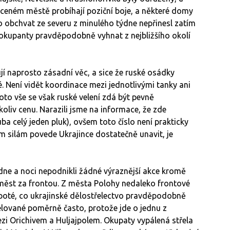
áceném městě probíhají poziční boje, a některé domy
 o obchvat ze severu z minulého týdne nepřinesl zatím
kupanty pravděpodobně vyhnat z nejbližšího okolí
jí naprosto zásadní věc, a sice že ruské osádky
é. Není vidět koordinace mezi jednotlivými tanky ani
toto vše se však ruské velení zdá být pevně
liv cenu. Narazili jsme na informace, že zde
uba celý jeden pluk), ovšem toto číslo není prakticky
m silám povede Ukrajince dostatečně unavit, je
ne a noci nepodnikli žádné výraznější akce kromě
 měst za frontou. Z města Polohy nedaleko frontové
e poté, co ukrajinské dělostřelectvo pravděpodobně
elované poměrně často, protože jde o jednu z
zi Orichivem a Huljajpolem. Okupaty vypálená střela