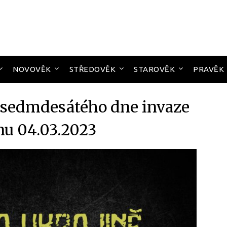
NOVOVĚK
STŘEDOVĚK
STAROVĚK
PRAVĚK
iasedmdesátého dne invaze
nu 04.03.2023