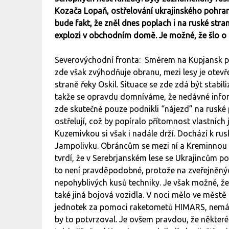
Kozača Lopaň, ostřelování ukrajinského pohra
bude fakt, že zněl dnes poplach i na ruské str
explozi v obchodním domě. Je možné, že šlo o d
Severovýchodní fronta: Směrem na Kupjansk pro
zde však zvýhodňuje obranu, mezi lesy je otevře
straně řeky Oskil. Situace se zde zdá být stab
takže se opravdu domníváme, že nedávné inform
zde skutečně pouze podnikli “nájezd” na ruské po
ostřelují, což by popíralo přítomnost vlastníc
Kuzemivkou si však i nadále drží. Dochází k r
Jampolivku. Obráncům se mezi ní a Kreminnou v
tvrdí, že v Serebrjanském lese se Ukrajincům po
to není pravděpodobné, protože na zveřejněných
nepohyblivých kusů techniky. Je však možné, že
také jiná bojová vozidla. V noci mělo ve městě 
jednotek za pomoci raketometů HIMARS, nemáme
by to potvrzoval. Je ovšem pravdou, že některé