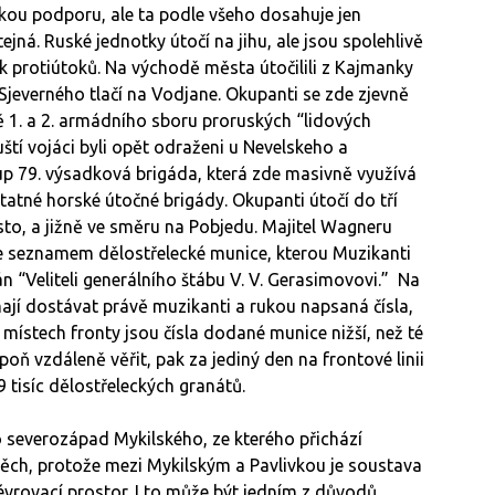
kou podporu, ale ta podle všeho dosahuje jen
tejná. Ruské jednotky útočí na jihu, ale jsou spolehlivě
k protiútoků. Na východě města útočilili z Kajmanky
jeverného tlačí na Vodjane. Okupanti se zde zjevně
ě 1. a 2. armádního sboru proruských “lidových
Ruští vojáci byli opět odraženi u Nevelskeho a
up 79. výsadková brigáda, která zde masivně využívá
atné horské útočné brigády. Okupanti útočí do tří
to, a jižně ve směru na Pobjedu. Majitel Wagneru
se seznamem dělostřelecké munice, kterou Muzikanti
n “Veliteli generálního štábu V. V. Gerasimovovi.” Na
ají dostávat právě muzikanti a rukou napsaná čísla,
h místech fronty jsou čísla dodané munice nižší, než té
ň vzdáleně věřit, pak za jediný den na frontové linii
9 tisíc dělostřeleckých granátů.
o severozápad Mykilského, ze kterého přichází
spěch, protože mezi Mykilským a Pavlivkou je soustava
vrovací prostor. I to může být jedním z důvodů