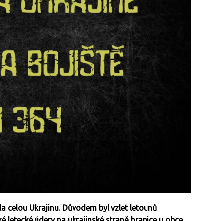
a celou Ukrajinu. Důvodem byl vzlet letounů
 letecké údery na ukrajinské straně hranice u obce