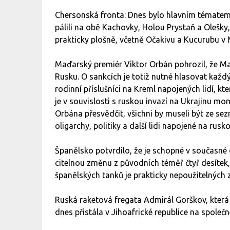
Chersonská fronta: Dnes bylo hlavním tématem 
pálili na obě Kachovky, Holou Prystaň a Olešky,
prakticky plošně, včetně Očakivu a Kucurubu v 
Maďarský premiér Viktor Orbán pohrozil, že M
Rusku. O sankcích je totiž nutné hlasovat každ
rodinní příslušníci na Kreml napojených lidí, 
je v souvislosti s ruskou invazí na Ukrajinu mo
Orbána přesvědčit, všichni by museli být ze se
oligarchy, politiky a další lidi napojené na ru
Španělsko potvrdilo, že je schopné v současné 
citelnou změnu z původních téměř čtyř desítek,
španělských tanků je prakticky nepoužitelných
Ruská raketová fregata Admirál Gorškov, která 
dnes přistála v Jihoafrické republice na společ