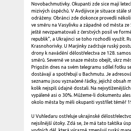
Novobachmutivky. Okupanti zde sice mají letec
mizivých úspěchů. V Avdijivce je situace stále s
odráženy. Obránci zde dokonce provedli několi
ve směru na Vasylivku a západně od města ze S
ještě nevzpamatovali z čerstvých posil ve form
republik”, a Ukrajinci se toho rozhodli využít. 
Krasnohorivky. U Marjinky zadržuje ruský post
drony k navádění dělostřelectva ze 128. samost
směrů. Severně ve snaze město obejít, skrz měs
Prigožin dnes na svém telegramu sdílel fotku 
dostávají a spotřebují u Bachmutu. Je adresová
seznamu jsou vyznačené řádky, jejichž obsah m
kolik nejspíš údajně dostali. Na nejvytíženějšíc
vypálené asi o 30%. Můžeme-li dokumentu alespo
okolo města by měli okupanti vystřílet téměř 1
U Vuhledaru ostřeluje ukrajinské dělostřelectv
nejsilnější útoky. Zdá se, že má tato taktika ú
vodních děl, která výrazně zmenšují ruský mané