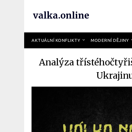
valka.online
AKTUÁLNÍ KONFLIKTY
MODERNÍ DĚJINY
Analýza třístéhočtyř
Ukrajin