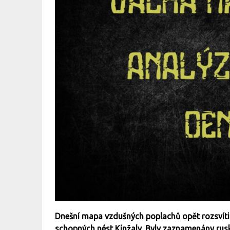
Dnešní mapa vzdušných poplachů opět rozsvítil
schopných nést Kinžaly. Byly zaznamenány ruské