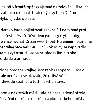
na této frontě opět vzájemné ostřelování. Ukrajinci
 zatímco okupanti brali celý levý břeh Dněpru
Mykolajivské oblasti.
aďarsko bude bojkotovat sankce EU namířené proti
ých šest měsíců. Důvodem jsou prý čtyři osoby,
které chce nechat Orbán vyškrtnout. Na unijním seznamu
mentálně více než 1400 lidí. Pokud by se nepovedlo
znamu vyškrtnuti. Jedná se především o ruské
skou vládu a armádu.
době předat Ukrajině šest tanků Leopard 2. Jde o
 ale nedávno se ukázalo, že drtivá většina
 z důvodu špatného technického stavu.
podle některých médií údajně nese jaderné střely,
né cvičení ruského, čínského a jihoafrického loďstva.