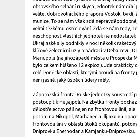
obrovského selhání ruských jednotek námořní 
velitel dobrovolnického praporu Vostok, tvrdí
munice. To se nám však zdá nepravděpodobné, 
velmi těžkému ostřelování. Zdá se nám tedy, že 
neschopnost vlastních jednotek na nedostatek m
Ukrajinské síly podnikly v noci několik raketov
klíčové železniční uzly a nádraží v Debalcevu, 
Mariupolu (na jihozápadě města u Prospekta Mi
bylo celkem hlášeno 12 explozí). Jde prakticky 
celé Doněcké oblasti, kterými proudí na front
není jasné, jaký úspěch údery měly.
Záporožská fronta: Ruské jednotky soustředí pr
postoupit k Huljajpoli. Na zbytku fronty doch
dělostřelectvo pálí nejen na frontovou linii, al
potom na Nikopol, Marhanec a Illjinku na opačn
frontovou lini v oblasti útoků okupantů, potom
Dniprovku Enerhodar a Kamjanku-Dniprovsku.