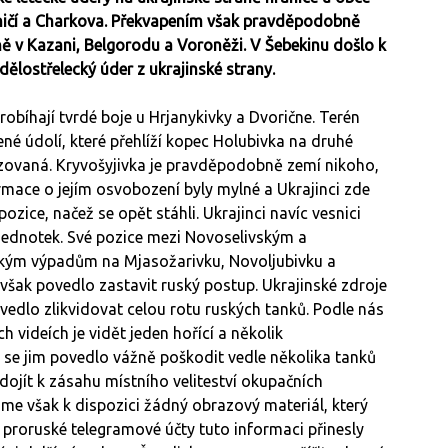
ničí a Charkova. Překvapením však pravděpodobně
aně v Kazani, Belgorodu a Voroněži. V Šebekinu došlo k
ělostřelecký úder z ukrajinské strany.
bíhají tvrdé boje u Hrjanykivky a Dvorične. Terén
né údolí, které přehlíží kopec Holubivka na druhé
ilizovaná. Kryvošyjivka je pravděpodobně zemí nikoho,
ace o jejím osvobození byly mylné a Ukrajinci zde
zice, načež se opět stáhli. Ukrajinci navíc vesnici
h jednotek. Své pozice mezi Novoselivským a
uským výpadům na Mjasožarivku, Novoljubivku a
šak povedlo zastavit ruský postup. Ukrajinské zdroje
vedlo zlikvidovat celou rotu ruských tanků. Podle nás
 videích je vidět jeden hořící a několik
 se jim povedlo vážně poškodit vedle několika tanků
dojít k zásahu místního veliteství okupačních
 však k dispozici žádný obrazový materiál, který
 proruské telegramové účty tuto informaci přinesly