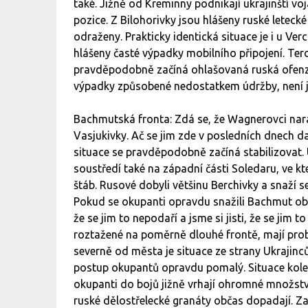
také. Jižně od Kreminny podnikají ukrajinští voj
pozice. Z Bilohorivky jsou hlášeny ruské leteck
odraženy. Prakticky identická situace je i u V
hlášeny časté výpadky mobilního připojení. Teror
pravděpodobně začíná ohlašovaná ruská ofenzív
výpadky způsobené nedostatkem údržby, není 
Bachmutská fronta: Zdá se, že Wagnerovci naraz
Vasjukivky. Ač se jim zde v posledních dnech d
situace se pravděpodobně začíná stabilizovat. 
soustředí také na západní části Soledaru, ve k
štáb. Rusové dobyli většinu Berchivky a snaží 
Pokud se okupanti opravdu snažili Bachmut obsad
že se jim to nepodaří a jsme si jisti, že se jim 
roztažené na poměrně dlouhé frontě, mají prob
severně od města je situace ze strany Ukrajinc
postup okupantů opravdu pomalý. Situace kolem 
okupanti do bojů jižně vrhají ohromné množství s
ruské dělostřelecké granáty občas dopadají. Zas