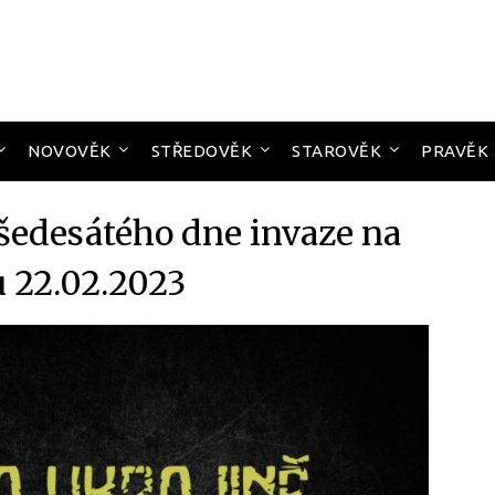
NOVOVĚK
STŘEDOVĚK
STAROVĚK
PRAVĚK
išedesátého dne invaze na
u 22.02.2023