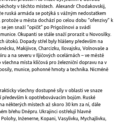
pěchoty v těchto místech. Alexandr Chodakovskij,
, že ruská armáda se potýká s vážným nedostatkem
protože u města dochází po celou dobu “ofenzivy” k
se jen snaží “opičit” po Prigožinovi a svádí
unice. Okupanti se stále snaží prorazit u Novosilky.
ých útoků. Dopady střel byly hlášeny především na
Doněcku, Makijivce, Charcizku, Ilovajsku, Volnovaše a
ru a na severu v Iljičových ocelárnách – ve městě
o všechna místa klíčová pro železniční dopravu na v
y posily, munice, pohonné hmoty a technika. Nicméně
akticky všechny dostupné síly v oblasti ve snaze
ází především k opotřebovávacím bojům. Ruské
e na některých místech až skoro 30 km za ní, dále
ém břehu Dněpru. Ukrajinci ostřelují hlavně
 Polohy, Inženerne, Kopani, Vasylivku, Mychajlivku,