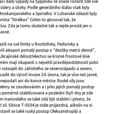
áci další výpady na Šypylivku ve snaze rozšířit zde své
é údery a útoky. Podle generálního štábu však byly
erchnokamjanského a Spirného. V Luhanské oblasti byly
ista “Strelkov” Girkin to glosoval tak, že
a. Zda je tomu skutečně tak a nejde prostě jen o
jasné.
ili na své limity u Rozdolivky, Fedorivky a
ařil alespoň pomalý postup o “desítky metrů denně”,
Ukrajinské dělostřelectvo se kromě frontové linie
terém mají okupanti s největší pravděpodobností polní
se vstoupit do Jahidného ze severozápadu a severu.
it do výročí invaze 24. února, tak je více než jasné,
to nepodaří ani do konce měsíce. Ruské síly jsou
lémy se zásobováním a i přes jejich pomalý postup
ů poměrně stabilizovaná a poslední čtyři dny je zde
Ivanivského se také zdá být stabilní i přesto, že
il. Silnice T-0504 je stále průjezdná, ačkoliv na ni
tavil se také ruský postup Oleksandropilji a