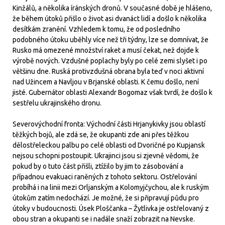
Kinžálů, a několika íránských dronů. V současné době je hlášeno,
že během útoků přišlo o život asi dvanáct lidí a došlo k několika
desítkám zranění. Vzhledem k tomu, že od posledního
podobného útoku uběhly více než tři týdny, lze se domnívat, že
Rusko má omezené množství raket a musí čekat, než dojde k
výrobě nových. Vzdušné poplachy byly po celé zemi slyšet i po
většinu dne. Ruská protivzdušná obrana byla teď v noci aktivní
nad Užincem a Navljou v Brjanské oblasti. K čemu došlo, není
jisté. Gubernátor oblasti Alexandr Bogomaz však tvrdí, že došlo k
sestřelu ukrajinského dronu.
Severovýchodní fronta: Východní části Hrjanykivky jsou oblastí
těžkých bojů, ale zdá se, že okupanti zde ani přes těžkou
dělostřeleckou palbu po celé oblasti od Dvoričné po Kupjansk
nejsou schopni postoupit. Ukrajinci jsou si zjevně vědomi, že
pokud by o tuto část přišli, ztížilo by jim to zásobování a
případnou evakuaci raněných z tohoto sektoru. Ostřelování
probíhá i na linii mezi Orljanským a Kolomyjčychou, ale k ruským
útokům zatím nedochází. Je možné, že si připravují půdu pro
útoky v budoucnosti. Úsek Ploščanka – Žytlivka je ostřelovaný z
obou stran a okupanti se i nadále snaží zobrazit na Nevske.