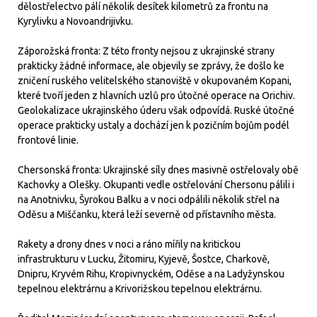
dělostřelectvo pálí několik desítek kilometrů za frontu na
Kyrylivku a Novoandrijivku.
Záporožská fronta: Z této fronty nejsou z ukrajinské strany
prakticky žádné informace, ale objevily se zprávy, že došlo ke
zničení ruského velitelského stanoviště v okupovaném Kopani,
které tvoří jeden z hlavních uzlů pro útočné operace na Orichiv.
Geolokalizace ukrajinského úderu však odpovídá. Ruské útočné
operace prakticky ustaly a dochází jen k pozičním bojům podél
frontové linie.
Chersonská fronta: Ukrajinské síly dnes masivně ostřelovaly obě
Kachovky a Olešky. Okupanti vedle ostřelování Chersonu pálili i
na Anotnivku, Šyrokou Balku a v noci odpálili několik střel na
Oděsu a Miščanku, která leží severně od přístavního města.
Rakety a drony dnes v noci a ráno mířily na kritickou
infrastrukturu v Lucku, Žitomiru, Kyjevě, Šostce, Charkově,
Dnipru, Kryvém Rihu, Kropivnyckém, Oděse a na Ladyžynskou
tepelnou elektrárnu a Krivorižskou tepelnou elektrárnu.