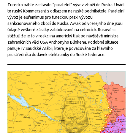
Turecko náhle zastavilo “paralelní” vývoz zboží do Ruska. Uvádí
to ruský Kommersant s odkazem na ruské podnikatele. Paralelní
vývoz je eufemimus pro tureckou praxi vývozu
sankcionovaného zboží do Ruska. Avšak od včerejšího dne jsou
údajně veškeré zásilky zablokované na celnicích. Rusové si
stěžují, že je to v reakci na americký tlak po návštěvě ministra
zahraničních věcí USA Anthonyho Blinkena. Podobná situace
panuje i v Saudské Arábii, která je považována za hlavního
prostředníka dodávek elektroniky do Ruské federace.