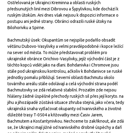
Ostřelovaná je Ukrajinci Kreminna a oblasti ruských
předsunutých linií mezi Dibrovou a Šypylivkou, kde dochází k
ruským útokům. Ani dnes však nejsou k dispozici informace o
postupu ani jedné strany. Obránci odrazili ruské útoky na
Bilohorivku a Spirne.
Bachmutský úsek: Okupantům se nejspíše podařilo obsadit
většinu Dubovo-Vasylivky a velmi pravděpodobně i kopce ležící
na sever od města. To může představovat problém pro
ukrajinské obránce Orichivo-Vasylivky, jejíž východní část je z
těchto kopců vidět jako na dlani. Bohdanivka i Chromove jsou
stále pod ukrajinskou kontrolou, ačkoliv k Bohdanivce se ruské
jednotky pomalu přibližují. Severní oblasti Bachmutu okolo
továrního areálu stále odolávají a celá východní strana podél
Bachmutovky se zdá relativně stabilní. Prozatím zde nejsou
hlášeny žádné úspěšné přechody ruských sil přes její koryto. na
jihu a jihozápadě zůstává situace zhruba stejná, jako včera, tedy
ukrajinská snaha vytlačovat okupanty od Ivanivského a životně
důležité trasy T-0504 a křižovatky mezi Časiv Jarem,
Bachmutem a Kosťantynivkou. Nechceme to zakřiknout, ale zdá
se, že Ukrajinci mají jižně od Ivanivského drobné úspěchy a daří