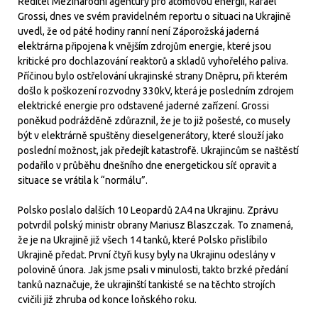
Ředitel Mezinárodní agentury pro atomovou energii, Rafael
Grossi, dnes ve svém pravidelném reportu o situaci na Ukrajině
uvedl, že od páté hodiny ranní není Záporožská jaderná
elektrárna připojena k vnějším zdrojům energie, které jsou
kritické pro dochlazování reaktorů a skladů vyhořelého paliva.
Příčinou bylo ostřelování ukrajinské strany Dněpru, při kterém
došlo k poškození rozvodny 330kV, která je posledním zdrojem
elektrické energie pro odstavené jaderné zařízení. Grossi
poněkud podrážděně zdůraznil, že je to již pošesté, co musely
být v elektrárně spuštěny dieselgenerátory, které slouží jako
poslední možnost, jak předejít katastrofě. Ukrajincům se naštěstí
podařilo v průběhu dnešního dne energetickou síť opravit a
situace se vrátila k “normálu”.
Polsko poslalo dalších 10 Leopardů 2A4 na Ukrajinu. Zprávu
potvrdil polský ministr obrany Mariusz Blaszczak. To znamená,
že je na Ukrajině již všech 14 tanků, které Polsko přislíbilo
Ukrajině předat. První čtyři kusy byly na Ukrajinu odeslány v
polovině února. Jak jsme psali v minulosti, takto brzké předání
tanků naznačuje, že ukrajinští tankisté se na těchto strojích
cvičili již zhruba od konce loňského roku.