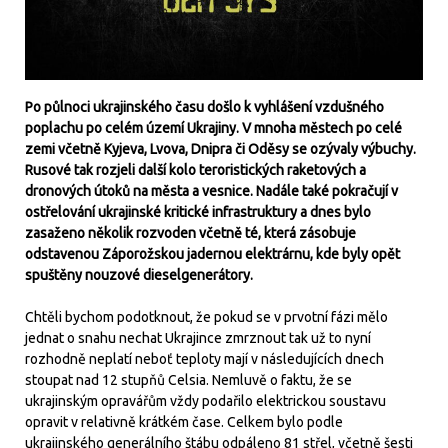
Po půlnoci ukrajinského času došlo k vyhlášení vzdušného
poplachu po celém území Ukrajiny. V mnoha městech po celé
zemi včetně Kyjeva, Lvova, Dnipra či Oděsy se ozývaly výbuchy.
Rusové tak rozjeli další kolo teroristických raketových a
dronových útoků na města a vesnice. Nadále také pokračují v
ostřelování ukrajinské kritické infrastruktury a dnes bylo
zasaženo několik rozvoden včetně té, která zásobuje
odstavenou Záporožskou jadernou elektrárnu, kde byly opět
spuštěny nouzové dieselgenerátory.
Chtěli bychom podotknout, že pokud se v prvotní fázi mělo
jednat o snahu nechat Ukrajince zmrznout tak už to nyní
rozhodně neplatí neboť teploty mají v následujících dnech
stoupat nad 12 stupňů Celsia. Nemluvě o faktu, že se
ukrajinským opravářům vždy podařilo elektrickou soustavu
opravit v relativně krátkém čase. Celkem bylo podle
ukrajinského generálního štábu odpáleno 81 střel, včetně šesti