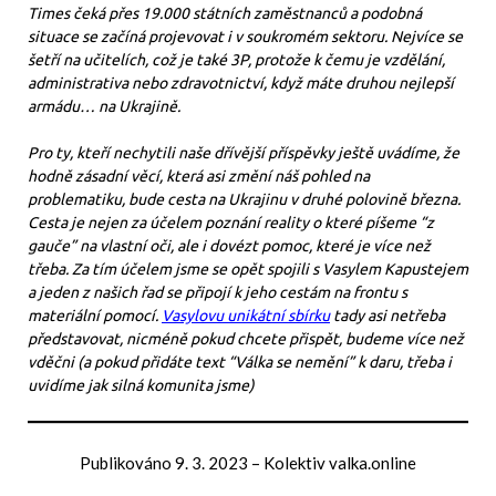
Times čeká přes 19.000 státních zaměstnanců a podobná
situace se začíná projevovat i v soukromém sektoru. Nejvíce se
šetří na učitelích, což je také 3P, protože k čemu je vzdělání,
administrativa nebo zdravotnictví, když máte druhou nejlepší
armádu… na Ukrajině.
Pro ty, kteří nechytili naše dřívější příspěvky ještě uvádíme, že
hodně zásadní věcí, která asi změní náš pohled na
problematiku, bude cesta na Ukrajinu v druhé polovině března.
Cesta je nejen za účelem poznání reality o které píšeme “z
gauče” na vlastní oči, ale i dovézt pomoc, které je více než
třeba. Za tím účelem jsme se opět spojili s Vasylem Kapustejem
a jeden z našich řad se připojí k jeho cestám na frontu s
materiální pomocí.
Vasylovu unikátní sbírku
tady asi netřeba
představovat, nicméně pokud chcete přispět, budeme více než
vděčni (a pokud přidáte text “Válka se nemění” k daru, třeba i
uvidíme jak silná komunita jsme)
Publikováno
9. 3. 2023
–
Kolektiv valka.online