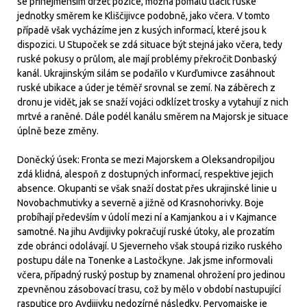
se přinejmenším držet pozice, možná pomalu tlačit ruské
jednotky směrem ke Kliščijivce podobně, jako včera. V tomto
případě však vycházíme jen z kusých informací, které jsou k
dispozici. U Stupoček se zdá situace být stejná jako včera, tedy
ruské pokusy o průlom, ale mají problémy překročit Donbaský
kanál. Ukrajinským silám se podařilo v Kurďumivce zasáhnout
ruské ubikace a úder je téměř srovnal se zemí. Na záběrech z
dronu je vidět, jak se snaží vojáci odklízet trosky a vytahují z nich
mrtvé a raněné. Dále podél kanálu směrem na Majorsk je situace
úplně beze změny.
Doněcký úsek: Fronta se mezi Majorskem a Oleksandropiljou
zdá klidná, alespoň z dostupných informací, respektive jejich
absence. Okupanti se však snaží dostat přes ukrajinské linie u
Novobachmutivky a severně a jižně od Krasnohorivky. Boje
probíhají především v údolí mezi ní a Kamjankou a i v Kajmance
samotné. Na jihu Avdijivky pokračují ruské útoky, ale prozatím
zde obránci odolávají. U Sjeverneho však stoupá riziko ruského
postupu dále na Tonenke a Lastočkyne. Jak jsme informovali
včera, případný ruský postup by znamenal ohrožení pro jedinou
zpevněnou zásobovací trasu, což by mělo v období nastupující
rasputice pro Avdijivku nedozírné následky. Pervomajske je