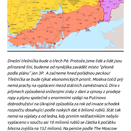
Dnešní třešnička bude o třech Pé. Protože jsme lidé a lidé jsou
přirozeně líní, budeme od nynějška zavádět místo “přesně
podle plánu” jen 3P. A začneme hned pořádnou peckou!
Třešnička se bude týkat ekonomických priorit. Moskva totiž prý
nemá prachy na vyplácení mezd státních zaměstnanců. Díra v
příjmech způsobená sníženými zisky z daní a výnosy z prodeje
ropy a plynu společně s enormními výdaji na Putinovo
dobrodružství na Ukrajině způsobila za rok od invaze schodek
rozpočtu dosahující podle ruských dat 6 bilionů rublů. Stát tak
nemá na výplaty a od ledna, kdy prvním nešťastníkům nebylo
vyplaceno v součtu asi 10 milionů rublů se částka k počátku
března zvýšila na 152 milionů. Na peníze podle The Moscow