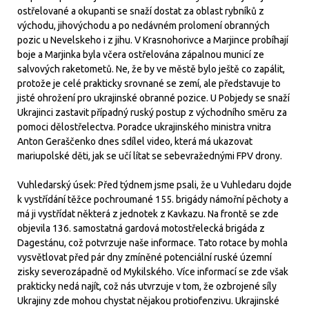
ostřelované a okupanti se snaží dostat za oblast rybníků z
východu, jihovýchodu a po nedávném prolomení obranných
pozic u Nevelskeho i z jihu. V Krasnohorivce a Marjince probíhají
boje a Marjinka byla včera ostřelována zápalnou municí ze
salvových raketometů. Ne, že by ve městě bylo ještě co zapálit,
protože je celé prakticky srovnané se zemí, ale představuje to
jisté ohrožení pro ukrajinské obranné pozice. U Pobjedy se snaží
Ukrajinci zastavit případný ruský postup z východního směru za
pomoci dělostřelectva. Poradce ukrajinského ministra vnitra
Anton Geraščenko dnes sdílel video, která má ukazovat
mariupolské děti, jak se učí lítat se sebevražednými FPV drony.
Vuhledarský úsek: Před týdnem jsme psali, že u Vuhledaru dojde
k vystřídání těžce pochroumané 155. brigády námořní pěchoty a
má ji vystřídat některá z jednotek z Kavkazu. Na frontě se zde
objevila 136. samostatná gardová motostřelecká brigáda z
Dagestánu, což potvrzuje naše informace. Tato rotace by mohla
vysvětlovat před pár dny zmíněné potenciální ruské územní
zisky severozápadně od Mykilského. Více informací se zde však
prakticky nedá najít, což nás utvrzuje v tom, že ozbrojené síly
Ukrajiny zde mohou chystat nějakou protiofenzivu. Ukrajinské